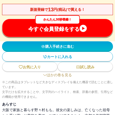
13
新規登録で
円(税込)で買える！
かんたん30秒登録！
今すぐ会員登録をする
購入手続きに進む
カートに入れる
お気に入り
試し読み
ほかの巻を見る
※この商品はタブレットなど大きなディスプレイを備えた機器で読むことに適し
ています。
文字だけを拡大することや、文字列のハイライト、検索、辞書の参照、引用など
の機能が使用できません。
あらすじ
大阪で家族と暮らす野々村もも。彼女の楽しみは、亡くなった祖母