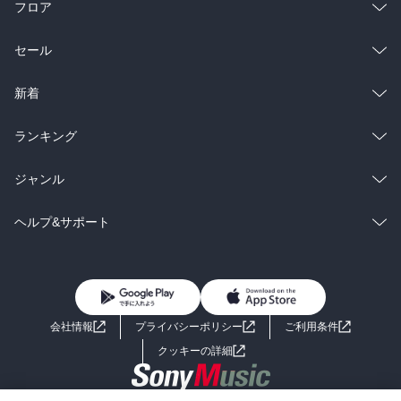
フロア
総合
コミック
セール
ラノベ
小説
総合
コミック
新着
雑誌・グラビア
ビジネス・実用
ラノベ
小説
総合
コミック
ランキング
BL・TL
雑誌・グラビア
ビジネス・実用
ラノベ
小説
総合
コミック
ジャンル
BL・TL
雑誌・グラビア
ビジネス・実用
ラノベ
小説
コミック
男性コミック
ヘルプ&サポート
BL・TL
雑誌・グラビア
ビジネス・実用
女性コミック
コミック誌
初めての方へ
ヘルプ
BL・TL
ライトノベル
男子向けラノベ
よくあるご質問
お問い合わせ
会社情報
プライバシーポリシー
ご利用条件
女子向けラノベ
小説
利用規約
クッキーの詳細
国内小説
海外小説