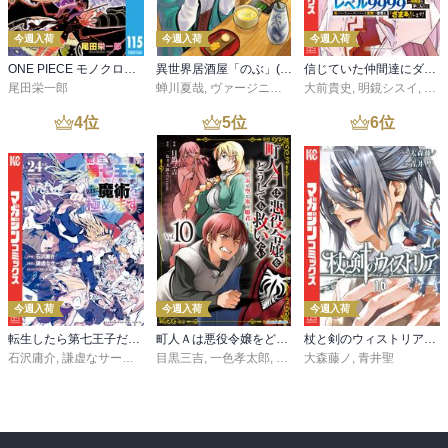
今週入荷
今週入荷
今週入荷
ONE PIECE モノクロ版 115
異世界居酒屋「のぶ」(22)
信じていた仲間達にダンジョン奥地で殺されかけたがギフト『無限ガチャ』でレベル９９９９の仲間達を手に入れて元パーティーメンバーと世界に復讐＆『ざまぁ！』します！（２３）
尾田栄一郎
蝉川夏哉
,
ヴァージニア二等兵
大前貴史
,
転
,
明鏡シスイ
,
ｔｅ
4
位
5
位
6
位
今週入荷
今週入荷
今週入荷
転生したら第七王子だったので、気ままに魔術を極めます（２４）
町人Ａは悪役令嬢をどうしても救いたい ～どぶと空と氷の姫君～１０【電子書店共通特典イラスト付】
杖と剣のウィストリア（１６）
石沢庸介
,
謙虚なサークル
,
メル。
目黒三吉
,
一色孝太郎
,
Parum
大森藤ノ
,
青井聖