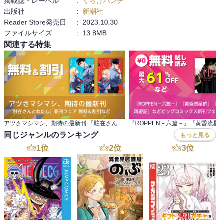
掲載誌・レーベル
:
くらげバンチ
出版社
:
新潮社
Reader Store発売日
:
2023.10.30
ファイルサイズ
:
13.8MB
関連する特集
アツさマシマシ、期待の最新刊 「駐在さんとわたし」新刊フェア 無料＆割引など
同じジャンルのランキング
もっと見る
1
位
2
位
3
位