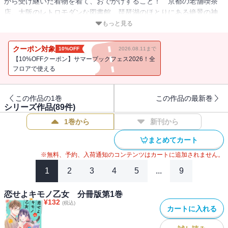
から受け継いだ着物を着て、おでかけすること！ 京都の老舗喫茶
店、大阪のレトロモダンな図書館、琵琶湖のほとりにある絶景の神
社など、関西のあちこちを大好きな着物で訪れます。おでかけ先で
もっと見る
は、素敵な出逢いもあって・・・・・・。着物女子の恋とお洒落に
心ときめく関西おでかけ漫画、開幕!! ※本作品は単行本『恋せよキ
クーポン対象
10%OFF
2026.08.11まで
モノ乙女』（バンチコミックス）を1話ごとに分冊したものです。
【10%OFFクーポン】サマーブックフェス2026！全
フロアで使える
この作品の1巻
この作品の最新巻
シリーズ作品(
89
件)
1巻から
新刊から
まとめてカート
※無料、予約、入荷通知のコンテンツはカートに追加されません。
1
2
3
4
5
...
9
恋せよキモノ乙女 分冊版第1巻
¥
132
(税込)
カートに入れる