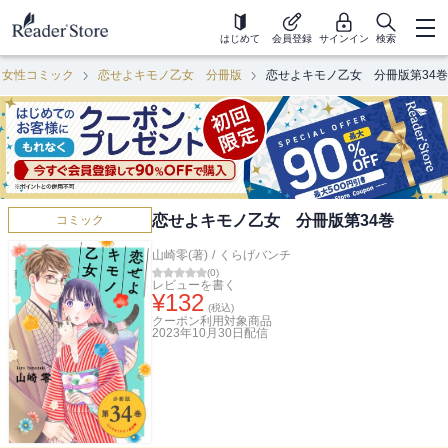
はじめて
会員登録
サインイン
検索
女性コミック
恋せよキモノ乙女 分冊版
恋せよキモノ乙女 分冊版第34巻
恋せよキモノ乙女 分冊版第34巻
コミック
山崎零(著)
/
くらげバンチ
(
0
)
レビューを書く
¥
132
(税込)
クーポン利用対象商品
2023年10月30日
配信