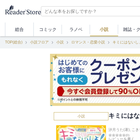
総合
コミック
ラノベ
小説
雑誌・
TOP(総合)
小説フロア
小説
ロマンス・恋愛小説
キミにはないし
キミにはな
小説
汐月うた(著)
,
こき
(
0
)
レビューを書く