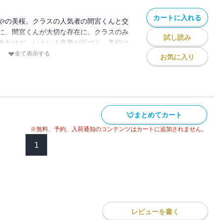
カートに入れる
やの美桜。クラスの人気者の間宮くんと交
に、間宮くんが大切な存在に。クラスのみ
試し読み
きたけど、いよいよ卒業が近づく。美桜は
くのか、ちょっぴり不安になっ
全て表示する
お気に入り
な中、莉奈ちゃんが朔くんを好きだと知っ
げたくて・・・・・・!? 恋に、夢に、キ
！
まとめてカート
※無料、予約、入荷通知のコンテンツはカートに追加されません。
1
レビューを書く