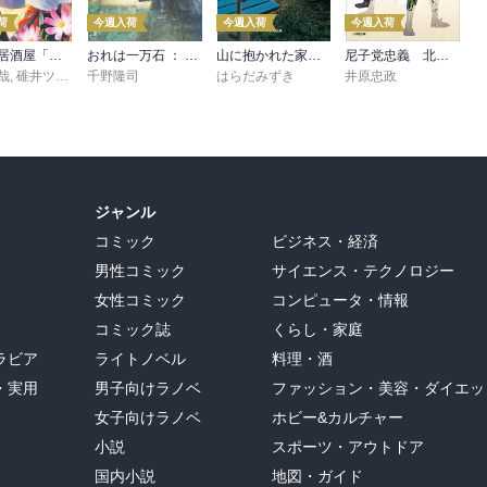
荷
今週入荷
今週入荷
今週入荷
異世界居酒屋「げん」三杯目
おれは一万石 ： 38 因縁の賊
山に抱かれた家 けもの道
尼子党忠義 北近江合戦心得〈八〉
哉
,
碓井ツカサ
千野隆司
はらだみずき
井原忠政
ジャンル
コミック
ビジネス・経済
男性コミック
サイエンス・テクノロジー
女性コミック
コンピュータ・情報
コミック誌
くらし・家庭
ラビア
ライトノベル
料理・酒
・実用
男子向けラノベ
ファッション・美容・ダイエッ
女子向けラノベ
ホビー&カルチャー
小説
スポーツ・アウトドア
国内小説
地図・ガイド