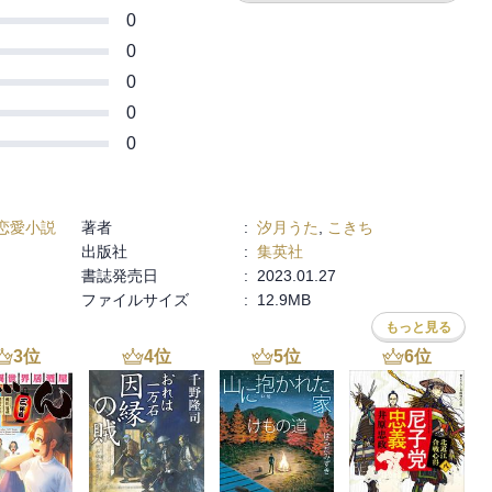
0
0
0
0
0
恋愛小説
著者
:
汐月うた
,
こきち
出版社
:
集英社
書誌発売日
:
2023.01.27
ファイルサイズ
:
12.9MB
もっと見る
3
位
4
位
5
位
6
位