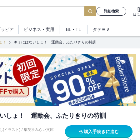
詳細検索
はじ
グラビア
ビジネス
・実用
BL・TL
タテヨミ
ょ！
キミにはないしょ！ 運動会、ふたりきりの特訓
いしょ！ 運動会、ふたりきりの特訓
ち(イラスト)
/
集英社みらい文庫
購入手続きに進む