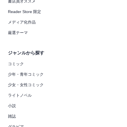
書店員オススメ
Reader Store 限定
メディア化作品
厳選テーマ
ジャンルから探す
コミック
少年・青年コミック
少女・女性コミック
ライトノベル
小説
雑誌
グラビア