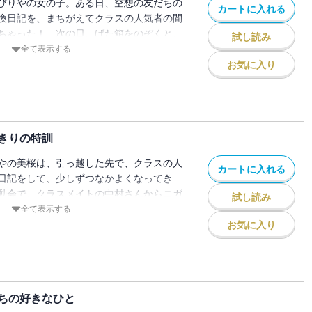
びりやの女の子。ある日、空想の友だちの
カートに入れる
換日記を、まちがえてクラスの人気者の間
ちゃった！ 次の日、げた箱をのぞくと、
試し読み
んからの返事が!! 「オレとこのまま交換
全て表示する
美桜は「ミィ」と名乗って、間宮くんと交
お気に入り
り・・・・・・!? ドキドキ・・・・・・
がはじまる――！ 第11回集英社みらい
きりの特訓
やの美桜は、引っ越した先で、クラスの人
カートに入れる
日記をして、少しずつなかよくなってき
動会で、クラスメイトの中村さんからニガ
試し読み
に選ばれちゃった。困っていたけど、間宮
全て表示する
することに!! 中村さんは、みんなの種目
お気に入り
クラスで仲間外れに・・・・・・。放って
・・・？ ドキドキの初恋ストーリー第２
ちの好きなひと