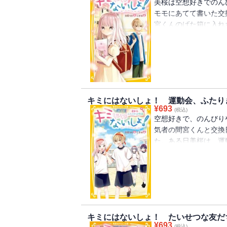
美桜は空想好きでのん
モモにあてて書いた交
宮くんのげた箱に入れ
そのノートには間宮く
日記してみない？」 
換日記をすることにな
だれにもひみつの関係
文庫大賞 大賞受賞作!!
キミにはないしょ！ 運動会、ふたり
¥
693
(税込)
空想好きで、のんびり
気者の間宮くんと交換
た。ある日美桜は、運
テなリレーの補欠選手
くんとひみつの特訓を
を勝手に決めたせいで
おけない美桜は・・・
弾！
キミにはないしょ！ たいせつな友だ
¥
693
(税込)