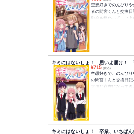
空想好きでのんびりや
者の間宮くんと交換日
動会も終わって、いよ
で話したことのなかっ
すると、彩音ちゃんも
けど、彩音ちゃんが間
は、友だちとして応援
して・・・・・・!?
キミにはないしょ！ 思いよ届け！ 
¥
715
(税込)
空想好きで、のんびり
の間宮くんと交換日記
大切な存在になってき
リコーダーのパートリ
くて悩む美桜だけど、
で・・・・・・？ ふ
ズ第４弾！
キミにはないしょ！ 卒業、いちばん