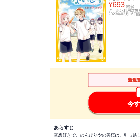
¥
693
(税込)
クーポン利用対象
2023年02月16日
新規
今す
あらすじ
空想好きで、のんびりやの美桜は、引っ越