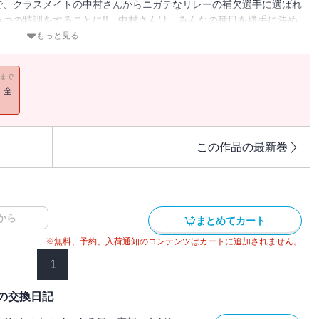
で、クラスメイトの中村さんからニガテなリレーの補欠選手に選ばれ
つの特訓をすることに!! 中村さんは、みんなの種目を勝手に決め
。放っておけない美桜は・・・・・・？ ドキドキの初恋ストーリー
もっと見る
11まで
！全
この作品の最新巻
から
まとめてカート
※無料、予約、入荷通知のコンテンツはカートに追加されません。
1
の交換日記