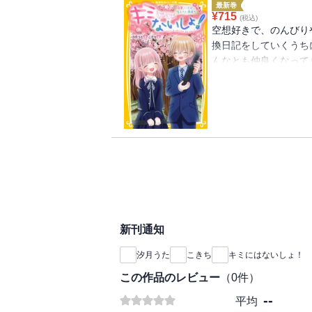
最新巻
¥
715
(税込)
空想好きで、のんびり
換日記をしていくうち
んなとも仲良くなって
これからどうなってい
て・・・・・・。そん
て、美桜は協力してあ
ラキラかがやく最終巻
新刊通知
汐月うた
こきち
キミにはないしょ！
この作品のレビュー
（
0
件）
--
平均