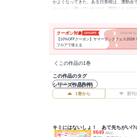
かよくなってきた。ある日美桜は、運動会
ちゃった。困っていたけど、間宮くんとひみ
たせいでクラスで仲間外れに・・・・・・
第２弾！
クーポン対象
10%OFF
2026.08.
【10%OFFクーポン】サマーブックフェス2026
フロアで使える
この作品の1巻
この作品のタグ
#
ロマンス・恋愛小説
シリーズ作品(
5
件)
1巻から
新刊
キミにはないしょ！ あて先ちがい!?
¥
649
(税込)