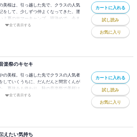
の美桜は、引っ越した先で、クラスの人気
カートに入れる
記をして、少しずつ仲よくなってきた。運
いよ夏のサマーキャンプ。班決めで、今ま
試し読み
た彩音ちゃんを勇気を出して誘った美桜。
全て表示する
空想好きとわかってさっそく仲よしに。だ
お気に入り
宮くんを好きかも・・・・・・!? 美桜
したい！と思うのに、なぜか心がモヤモヤ
 ドキドキの初恋ストーリー第３弾！
音楽祭のキセキ
やの美桜。引っ越した先でクラスの人気者
カートに入れる
をしていくうちに、だんだんと間宮くんが
た。夏休みも終わり、秋の音楽祭で美桜は
試し読み
ーダーに立候補！ なかなかうまくいかな
全て表示する
間宮くんもなんだか元気がないみたい
お気に入り
たりのキョリがますます近づく！ シリー
伝えたい気持ち