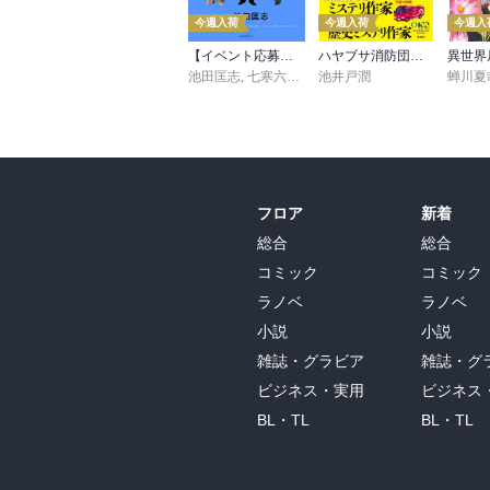
今週入荷
今週入荷
今週入
【イベント応募シリアルコード付】池田匡志出演・オーディオフォトブック「あの日」SPECIAL EDITION（音声／動画付）
ハヤブサ消防団 森へつづく道
池田匡志
,
七寒六温
,
konoko58
池井戸潤
,
村崎キコ
蝉川夏
フロア
新着
総合
総合
コミック
コミック
ラノベ
ラノベ
小説
小説
雑誌・グラビア
雑誌・グ
ビジネス・実用
ビジネス
BL・TL
BL・TL