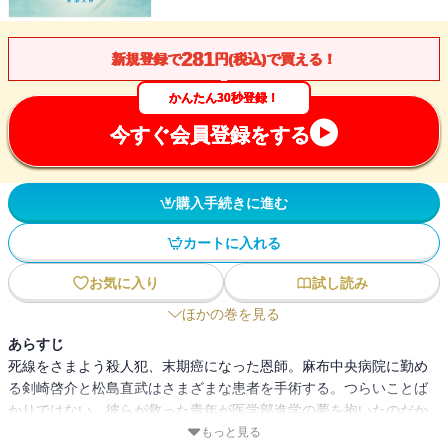
281
新規登録で
円(税込)で買える！
かんたん30秒登録！
今すぐ会員登録をする
購入手続きに進む
カートに入れる
お気に入り
試し読み
ほかの巻を見る
あらすじ
死線をさまよう殺人犯、末期癌になった恩師。麻布中央病院に勤め
る剣崎啓介と松島直武はさまざまな患者を手術する。つらいことば
かりではない。彼らが救った青年が医学部進学の夢を抱いたのだか
ら。夏のある日、剣崎は腹痛に襲われる。この症状は何だっけ？
もっと見る