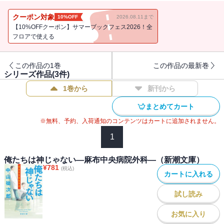
誰でも患者になる。そう、医師だって。頼れる相棒にして親友、凄
腕外科医コンビの活躍を描く、医学エンターテインメント第２弾。
クーポン対象
10%OFF
2026.08.11まで
（解説・植田博樹）
【10%OFFクーポン】サマーブックフェス2026！全
フロアで使える
この作品の1巻
この作品の最新巻
シリーズ作品(
3
件)
1巻から
新刊から
まとめてカート
※無料、予約、入荷通知のコンテンツはカートに追加されません。
1
俺たちは神じゃない―麻布中央病院外科―（新潮文庫）
¥
781
(税込)
カートに入れる
試し読み
お気に入り