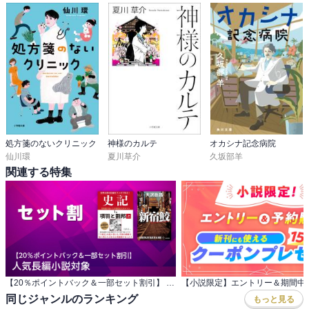
処方箋のないクリニック
神様のカルテ
オカシナ記念病院
仙川環
夏川草介
久坂部羊
関連する特集
【20％ポイントバック＆一部セット割引】 人気長編小説対象
同じジャンルのランキング
もっと見る