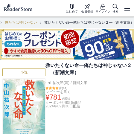
はじめて
会員登録
サインイン
検索
俺たちは神じゃない
救いたくない命―俺たちは神じゃない２―（新潮文庫）
救いたくない命―俺たちは神じゃない２
―（新潮文庫）
小説
中山祐次郎(著)
/
新潮文庫
(
44
)
レビューを書く
¥
781
(税込)
クーポン利用対象商品
2024年09月30日
配信