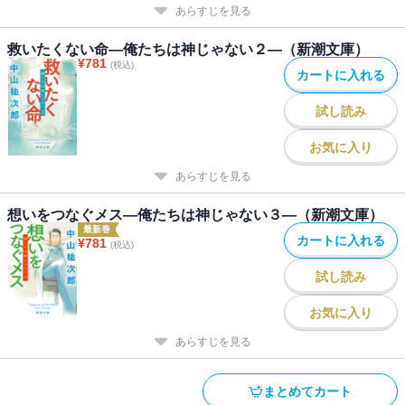
あらすじを見る
救いたくない命―俺たちは神じゃない２―（新潮文庫）
¥
781
(税込)
カートに入れる
試し読み
お気に入り
あらすじを見る
想いをつなぐメス―俺たちは神じゃない３―（新潮文庫）
最新巻
カートに入れる
¥
781
(税込)
試し読み
お気に入り
あらすじを見る
まとめてカート