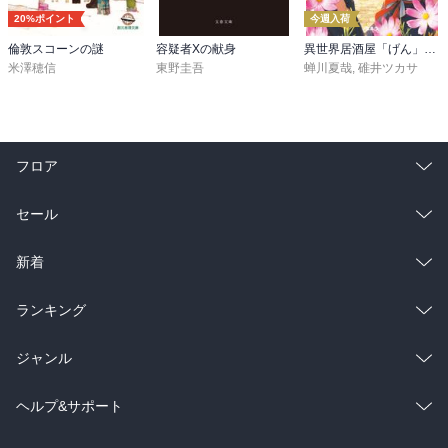
20%ポイント
今週入荷
倫敦スコーンの謎
容疑者Xの献身
異世界居酒屋「げん」三杯目
米澤穂信
東野圭吾
蝉川夏哉
,
碓井ツカサ
フロア
総合
コミック
セール
ラノベ
小説
総合
コミック
新着
雑誌・グラビア
ビジネス・実用
ラノベ
小説
総合
コミック
ランキング
BL・TL
雑誌・グラビア
ビジネス・実用
ラノベ
小説
総合
コミック
ジャンル
BL・TL
雑誌・グラビア
ビジネス・実用
ラノベ
小説
コミック
男性コミック
ヘルプ&サポート
BL・TL