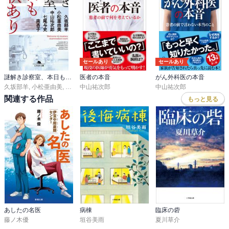
セールあり
セールあり
謎解き診察室、本日も異状あり
医者の本音
がん外科医の本音
久坂部羊
,
小松亜由美
,
中山祐次郎
中山祐次郎
,
七尾与史
,
南杏子
中山祐次郎
関連する作品
もっと見る
あしたの名医
病棟
臨床の砦
藤ノ木優
垣谷美雨
夏川草介