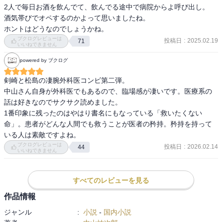
2人で毎日お酒を飲んでて、飲んでる途中で病院からよ呼び出し。

酒気帯びでオペするのかよって思いましたね。

ホントはどうなのでしょうかね。
ブクログレビューは
投稿日
:
2025.02.19
71
いいねできません
powered by ブクログ
剣崎と松島の凄腕外科医コンビ第二弾。

中山さん自身が外科医でもあるので、臨場感が凄いです。医療系の
話は好きなのでサクサク読めました。

1番印象に残ったのはやはり書名にもなっている「救いたくない
命」。患者がどんな人間でも救うことが医者の矜持。矜持を持って
いる人は素敵ですよね。
ブクログレビューは
投稿日
:
2026.02.14
44
いいねできません
すべてのレビューを見る
作品情報
ジャンル
:
小説
-
国内小説