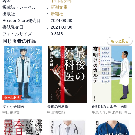
著者
:
中山祐次郎
掲載誌・レーベル
:
新潮文庫
出版社
:
新潮社
Reader Store発売日
:
2024.09.30
書誌発売日
:
2024.09.30
ファイルサイズ
:
0.8MB
同じ著者の作品
もっと見る
セールあり
泣くな研修医
最後の外科医
夜明けのカルテ―医師作家アンソロジー―（新潮文庫）
中山祐次郎
中山祐次郎
午鳥志季
,
朝比奈秋
,
春日武彦