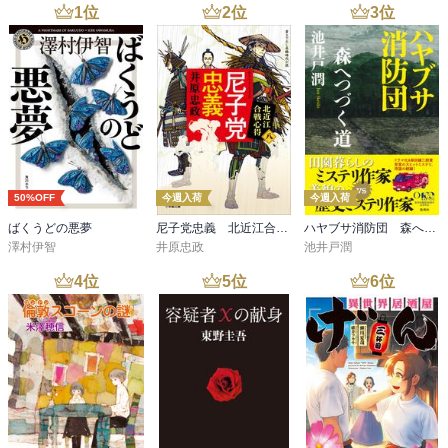
1
位
2
位
3
位
50%OFF
今週入荷
今週入荷
ばくうどの悪夢
尼子党忠義 北近江合戦心得〈八〉
ハヤブサ消防団 森へつづく道
澤村伊智
井原忠政
池井戸潤
4
位
5
位
6
位