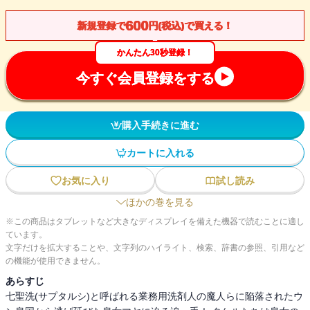
600
新規登録で
円(税込)で買える！
かんたん30秒登録！
今すぐ会員登録をする
購入手続きに進む
カートに入れる
お気に入り
試し読み
ほかの巻を見る
※この商品はタブレットなど大きなディスプレイを備えた機器で読むことに適し
ています。
文字だけを拡大することや、文字列のハイライト、検索、辞書の参照、引用など
の機能が使用できません。
あらすじ
七聖洗(サプタルシ)と呼ばれる業務用洗剤人の魔人らに陥落されたウ