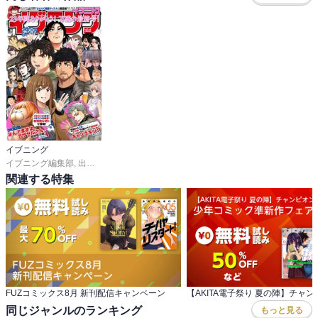
イブニング
イブニング編集部
,
出端祐大
,
天樹征丸
,
さとうふみや
,
天樹征丸
,
さとうふみや
,
佐
関連する特集
FUZコミックス8月 新刊配信キャンペーン
同じジャンルのランキング
もっと見る