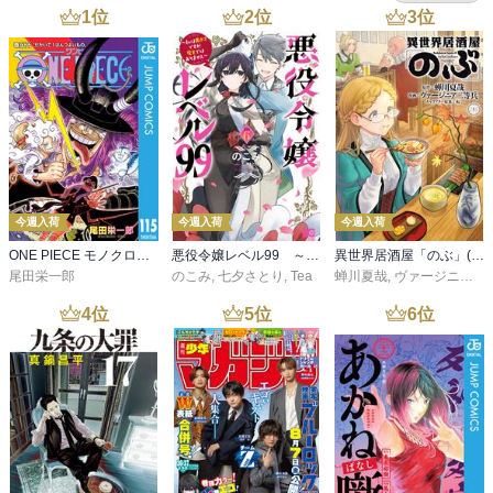
1
位
2
位
3
位
今週入荷
今週入荷
今週入荷
ONE PIECE モノクロ版 115
悪役令嬢レベル99 ～私は裏ボスですが魔王ではありません～ その６
異世界居酒屋「のぶ」(22)
尾田栄一郎
のこみ
,
七夕さとり
,
Tea
蝉川夏哉
,
ヴァージニア二等兵
4
位
5
位
6
位