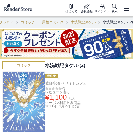
はじめて
会員登録
サインイン
検索
クフロア
コミック
男性コミック
水洗戦記タケル
水洗戦記タケル (2)
水洗戦記タケル (2)
コミック
最終巻
佐藤将(著)
/
リイドカフェ
(
0
)
レビューを書く
¥
1,100
(税込)
クーポン利用対象商品
2021年12月27日
配信