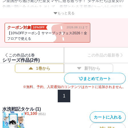
ン皇国から逃げ延びた皇女マヤに迫る追っ手！ タケルたちは皇女の
危機に間に合うのか？ そして、希望となる玉蜀黍(コーン)らの行方
は？ 『本田鹿の子の本棚』『嵐の伝説』『アコヤツタヱ』の佐藤将
もっと見る
が贈る、どうかしちゃっている糞世界バトルファンタジー！
クーポン対象
10%OFF
2026.08.11まで
【10%OFFクーポン】サマーブックフェス2026！全
フロアで使える
この作品の1巻
この作品の最新巻
シリーズ作品(
2
件)
1巻から
新刊から
まとめてカート
※無料、予約、入荷通知のコンテンツはカートに追加されません。
1
水洗戦記タケル (1)
¥
1,100
(税込)
カートに入れる