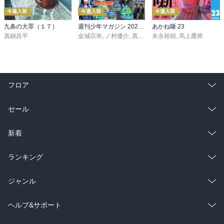
今週入荷
今週入荷
今週入荷
九条の大罪（１７）
週刊少年マガジン 2026年36・37号[2026年8月5日発売]
あかね噺 23
真鍋昌平
金城宗幸
,
ノ村優介
,
真島ヒロ
末永裕樹
,
宮島礼吏
,
馬上鷹将
,
新川直司
,
久
フロア
総合
コミック
セール
ラノベ
小説
総合
コミック
新着
雑誌・グラビア
ビジネス・実用
ラノベ
小説
総合
コミック
ランキング
BL・TL
雑誌・グラビア
ビジネス・実用
ラノベ
小説
総合
コミック
ジャンル
BL・TL
雑誌・グラビア
ビジネス・実用
ラノベ
小説
コミック
男性コミック
ヘルプ&サポート