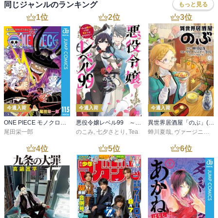
同じジャンルのランキング
もっと見る
1
位
2
位
3
位
今週入荷
今週入荷
今週入荷
ONE PIECE モノクロ版 115
悪役令嬢レベル99 ～私は裏ボスですが魔王ではありません～ その６
異世界居酒屋「のぶ」(22)
尾田栄一郎
のこみ
,
七夕さとり
,
Tea
蝉川夏哉
,
ヴァージニア二等兵
4
位
5
位
6
位