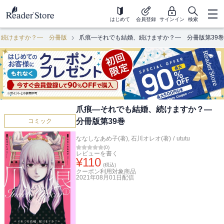
はじめて
会員登録
サインイン
検索
、続けますか？― 分冊版
爪痕―それでも結婚、続けますか？― 分冊版第39巻
爪痕―それでも結婚、続けますか？―
分冊版第39巻
コミック
ななしなあめ子(著)
,
石川オレオ(著)
/
ututu
(
0
)
レビューを書く
¥
110
(税込)
クーポン利用対象商品
2021年08月01日
配信