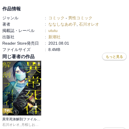
作品情報
ジャンル
:
コミック
-
男性コミック
著者
:
ななしなあめ子
,
石川オレオ
掲載誌・レーベル
:
ututu
出版社
:
新潮社
Reader Store発売日
:
2021.08.01
ファイルサイズ
:
8.4MB
同じ著者の作品
もっと見る
予約
異常死体解剖ファイル（分冊版）
石川オレオ
,
月桜しおり
,
peep