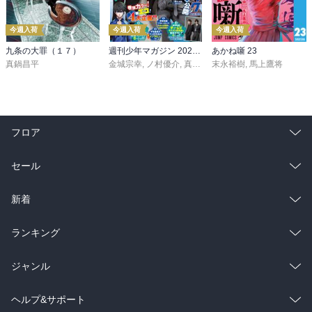
今週入荷
今週入荷
今週入荷
九条の大罪（１７）
週刊少年マガジン 2026年36・37号[2026年8月5日発売]
あかね噺 23
真鍋昌平
金城宗幸
,
ノ村優介
,
真島ヒロ
末永裕樹
,
宮島礼吏
,
馬上鷹将
,
新川直司
,
久
フロア
総合
コミック
セール
ラノベ
小説
総合
コミック
新着
雑誌・グラビア
ビジネス・実用
ラノベ
小説
総合
コミック
ランキング
BL・TL
雑誌・グラビア
ビジネス・実用
ラノベ
小説
総合
コミック
ジャンル
BL・TL
雑誌・グラビア
ビジネス・実用
ラノベ
小説
コミック
男性コミック
ヘルプ&サポート