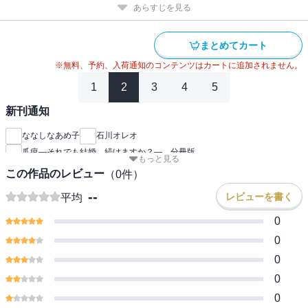
あらすじを見る
まとめてカート
※無料、予約、入荷通知のコンテンツはカートに追加されません。
1
2
3
4
5
新刊通知
ななしなあめ子
石川オレオ
爪痕―それでも結婚、続けますか？― 分冊版
もっと見る
この作品のレビュー
（
0
件）
--
レビューを書く
平均
0
0
0
0
0