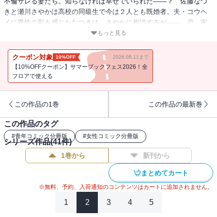
不倫サレる妻たち。知らなければ幸せでいられた――？ 佐藤なつ
きと瀬川さやかは高校の同級生で今は２人とも既婚者。夫・コウヘ
イに異性の影を感じたなつきは、さやかに相談するが――。恋、家
庭、仕事、奪われる痛みの先にあるものは？ 分冊版第39巻！
もっと見る
クーポン対象
10%OFF
2026.08.11まで
【10%OFFクーポン】サマーブックフェス2026！全
フロアで使える
この作品の1巻
この作品の最新巻
この作品のタグ
#
青年コミック分冊版
#
女性コミック分冊版
シリーズ作品(
41
件)
1巻から
新刊から
まとめてカート
※無料、予約、入荷通知のコンテンツはカートに追加されません。
1
2
3
4
5