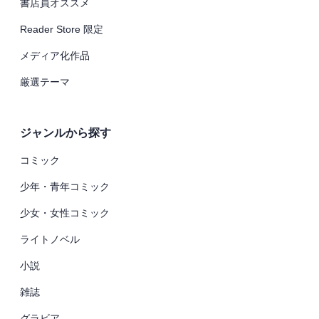
書店員オススメ
Reader Store 限定
メディア化作品
厳選テーマ
ジャンルから探す
コミック
少年・青年コミック
少女・女性コミック
ライトノベル
小説
雑誌
グラビア