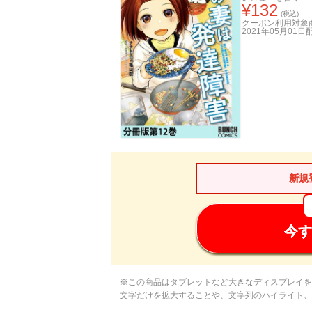
¥
132
(税込)
クーポン利用対象
2021年05月01日
新規
今す
※この商品はタブレットなど大きなディスプレイを
文字だけを拡大することや、文字列のハイライト、