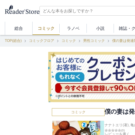
総合
コミック
ラノベ
小説
雑誌・
TOP(総合)
コミックフロア
コミック
男性コミック
僕の妻は発達
僕の妻は発
コミック
ナナトエリ(著)
,
亀
(
0
)
レビューを書く