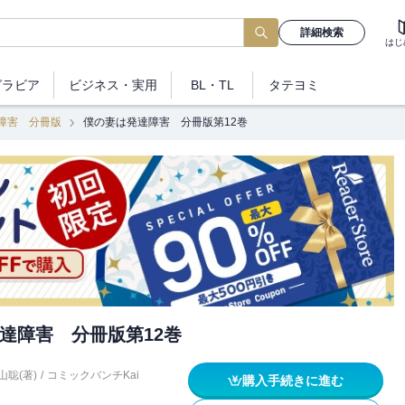
詳細検索
はじ
グラビア
ビジネス
・実用
BL・TL
タテヨミ
障害 分冊版
僕の妻は発達障害 分冊版第12巻
達障害 分冊版第12巻
山聡(著)
/
コミックバンチKai
購入手続きに進む