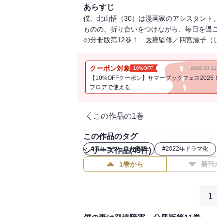
あらすじ
僕、北山悟（30）は漫画家のアシスタント
ものの、折り合いをつけながら、毎日を過
の分冊版第12巻！ 医療監修／四宮滋子（
クーポン対象
10%OFF
2026.08.
【10%OFFクーポン】サマーブックフェス2026
フロアで使える
この作品の1巻
この作品のタグ
#
青年コミック分冊版
#
2022年ドラマ化
シリーズ作品(
49
件)
1巻から
新刊
1