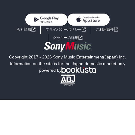
BL・TL
雑誌・グラビア
ビジネス・実用
女性コミック
コミック誌
初めての方へ
ヘルプ
BL・TL
ライトノベル
男子向けラノベ
よくあるご質問
お問い合わせ
会社情報
プライバシーポリシー
ご利用条件
女子向けラノベ
小説
利用規約
クッキーの詳細
国内小説
海外小説
Copyright 2017 - 2026 Sony Music Entertainment(Japan) Inc.
ミステリー
SF
Information on the site is for the Japan domestic market only
powered by
歴史・時代小説
文学
雑誌
グラビア写真集
ボーイズラブ
ティーンズラブ
人文・思想・歴史
社会・政治・法律
ビジネス・経済
サイエンス・テクノロジー