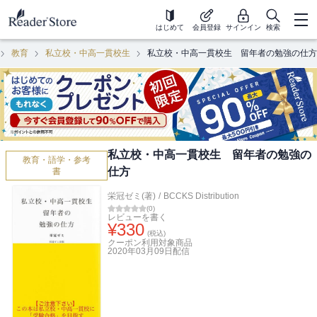
はじめて
会員登録
サインイン
検索
教育
私立校・中高一貫校生
私立校・中高一貫校生 留年者の勉強の仕方
私立校・中高一貫校生 留年者の勉強の
教育・語学・参考
仕方
書
栄冠ゼミ(著)
/
BCCKS Distribution
(
0
)
レビューを書く
¥
330
(税込)
クーポン利用対象商品
2020年03月09日
配信