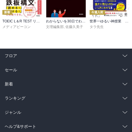
新着
今週入荷
TOEIC L＆R TEST リーディング速読構文100
わからないを30日でわかるにかえる 3年間の中学英語
世界一ゆるい神授業 1分でわかる数II
メディアビーコン
文理編集部
,
佐藤久美子
タラ先生
フロア
総合
コミック
セール
ラノベ
小説
総合
コミック
新着
雑誌・グラビア
ビジネス・実用
ラノベ
小説
総合
コミック
ランキング
BL・TL
雑誌・グラビア
ビジネス・実用
ラノベ
小説
総合
コミック
ジャンル
BL・TL
雑誌・グラビア
ビジネス・実用
ラノベ
小説
コミック
男性コミック
ヘルプ&サポート