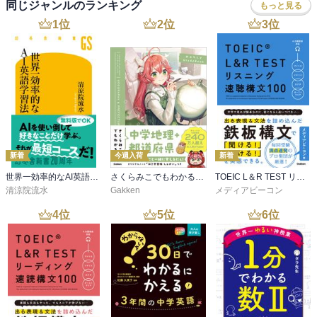
同じジャンルのランキング
もっと見る
1
位
2
位
3
位
新着
今週入荷
新着
世界一効率的なAI英語学習法
さくらみこでもわかる中学地理＋都道府県
TOEIC L＆R TEST リスニング速聴構文100
清涼院流水
Gakken
メディアビーコン
4
位
5
位
6
位