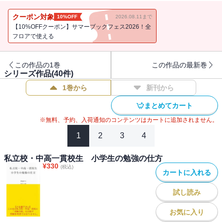
ます。
現在、私立校・中高一貫校に通われていて、今の学校での進級・進
クーポン対象
10%OFF
2026.08.11まで
学に不安がある方に、自分の進級・進学を、進路を深く考え、学校
【10%OFFクーポン】サマーブックフェス2026！全
での「定期テスト」「成績」の取り方を提案致します。
フロアで使える
この作品の1巻
この作品の最新巻
シリーズ作品(
40
件)
1巻から
新刊から
まとめてカート
※無料、予約、入荷通知のコンテンツはカートに追加されません。
1
2
3
4
私立校・中高一貫校生 小学生の勉強の仕方
¥
330
(税込)
カートに入れる
試し読み
お気に入り