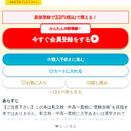
33
新規登録で
円(税込)で買える！
かんたん30秒登録！
今すぐ会員登録をする
購入手続きに進む
カートに入れる
お気に入り
試し読み
ほかの巻を見る
あらすじ
【ご注意下さい】この本は私立校・中高一貫校に“受験合格”を目指す
本ではありません。私立校・中高一貫校に入学あるいは通学されて
いる方に向けた、私立校・中高一貫校“学校内”での勉強の仕方・方
法、定期テスト前の勉強、成績の取り方などを提案するものとなり
もっと見る