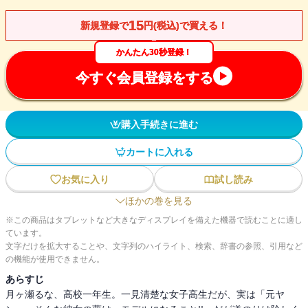
15
新規登録で
円(税込)で買える！
かんたん30秒登録！
今すぐ会員登録をする
購入手続きに進む
カートに入れる
お気に入り
試し読み
ほかの巻を見る
※この商品はタブレットなど大きなディスプレイを備えた機器で読むことに適し
ています。
文字だけを拡大することや、文字列のハイライト、検索、辞書の参照、引用など
の機能が使用できません。
あらすじ
月ヶ瀬るな、高校一年生。一見清楚な女子高生だが、実は「元ヤ