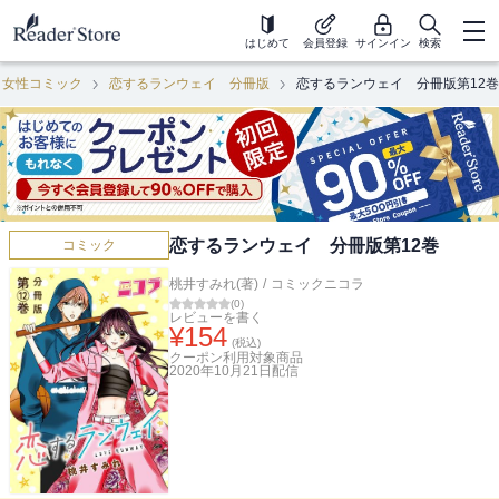
はじめて
会員登録
サインイン
検索
女性コミック
恋するランウェイ 分冊版
恋するランウェイ 分冊版第12巻
恋するランウェイ 分冊版第12巻
コミック
桃井すみれ(著)
/
コミックニコラ
(
0
)
レビューを書く
¥
154
(税込)
クーポン利用対象商品
2020年10月21日
配信