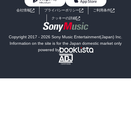
BL・TL
ライトノベル
男子向けラノベ
よくあるご質問
お問い合わせ
会社情報
プライバシーポリシー
ご利用条件
女子向けラノベ
小説
利用規約
クッキーの詳細
国内小説
海外小説
Copyright 2017 - 2026 Sony Music Entertainment(Japan) Inc.
ミステリー
SF
Information on the site is for the Japan domestic market only
powered by
歴史・時代小説
文学
雑誌
グラビア写真集
ボーイズラブ
ティーンズラブ
人文・思想・歴史
社会・政治・法律
ビジネス・経済
サイエンス・テクノロジー
コンピュータ・情報
くらし・家庭