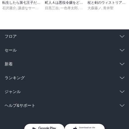
転生したら第七王子だったので、気ままに魔術を極めます（２４）
町人Ａは悪役令嬢をどうしても救いたい ～どぶと空と氷の姫君～１０【電子書店共通特典イラスト付】
杖と剣のウィストリア（１６）
石沢庸介
,
謙虚なサークル
,
メル。
目黒三吉
,
一色孝太郎
,
Parum
大森藤ノ
,
青井聖
フロア
総合
コミック
セール
ラノベ
小説
総合
コミック
新着
雑誌・グラビア
ビジネス・実用
ラノベ
小説
総合
コミック
ランキング
BL・TL
雑誌・グラビア
ビジネス・実用
ラノベ
小説
総合
コミック
ジャンル
BL・TL
雑誌・グラビア
ビジネス・実用
ラノベ
小説
コミック
男性コミック
ヘルプ&サポート
BL・TL
雑誌・グラビア
ビジネス・実用
女性コミック
コミック誌
初めての方へ
ヘルプ