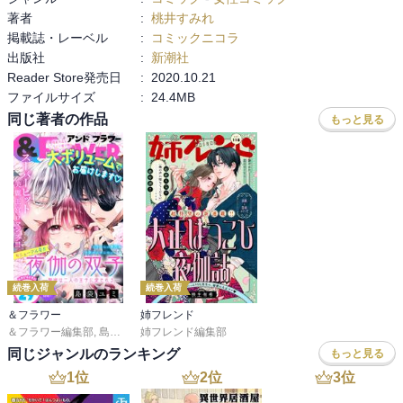
著者
:
桃井すみれ
掲載誌・レーベル
:
コミックニコラ
出版社
:
新潮社
Reader Store発売日
:
2020.10.21
ファイルサイズ
:
24.4MB
同じ著者の作品
もっと見る
続巻入荷
続巻入荷
＆フラワー
姉フレンド
＆フラワー編集部
,
島袋ユミ
姉フレンド編集部
,
ましい柚茉
,
甘宮ちか
,
真村澪生
,
もりなかもなか
,
三
同じジャンルのランキング
もっと見る
1
位
2
位
3
位