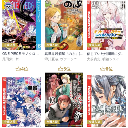
今週入荷
今週入荷
今週入荷
ONE PIECE モノクロ版 115
異世界居酒屋「のぶ」(22)
信じていた仲間達にダンジョン奥地で殺されかけたがギフト『無限ガチャ』でレベル９９９９の仲間達を手に入れて元パーティーメンバーと世界に復讐＆『ざまぁ！』します！（２３）
尾田栄一郎
蝉川夏哉
,
ヴァージニア二等兵
大前貴史
,
転
,
明鏡シスイ
,
ｔｅ
4
位
5
位
6
位
今週入荷
今週入荷
今週入荷