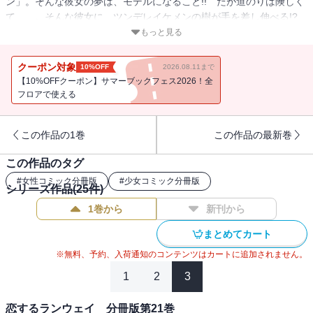
ン」。そんな彼女の夢は、モデルになること!! だが道のりは険しく
て……。そんな彼女に、ツンデレイケメンの樹が手を差し伸べる!?
【コミックニコラ】読むと恋がしたくなる。100％ピュアな胸きゅん
もっと見る
ラブストーリー♪ ※この分冊版には「恋のプリズム（１）」「恋の
プリズム（２）」（作品本編の第23・24話分）が収録されていま
クーポン対象
10%OFF
2026.08.11まで
す。
【10%OFFクーポン】サマーブックフェス2026！全
フロアで使える
この作品の1巻
この作品の最新巻
この作品のタグ
#
女性コミック分冊版
#
少女コミック分冊版
シリーズ作品(
25
件)
1巻から
新刊から
まとめてカート
※無料、予約、入荷通知のコンテンツはカートに追加されません。
1
2
3
恋するランウェイ 分冊版第21巻