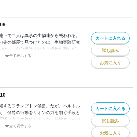
09
地下で二人は異形の生物達から襲われる。
カートに入れる
の先の部屋で見つけたのは、生物実験研究
のは、「自分達は人間より優れた存在だ」
試し読み
った。
全て表示する
お気に入り
10
躍するフランプトン侯爵。だが、ヘルトル
カートに入れる
く、侯爵の行動をリオンの力を削ぐ手段と
王派は安全の為にリオンを一時軟禁。その
試し読み
途で！
全て表示する
お気に入り