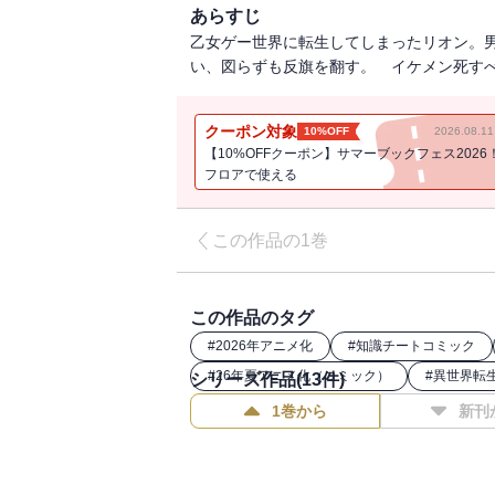
あらすじ
乙女ゲー世界に転生してしまったリオン。
い、図らずも反旗を翻す。 イケメン死す
クーポン対象
10%OFF
2026.08.
【10%OFFクーポン】サマーブックフェス2026
フロアで使える
この作品の1巻
この作品のタグ
#
2026年アニメ化
#
知識チートコミック
#
26年夏アニメ化（コミック）
#
異世界転
シリーズ作品(
13
件)
1巻から
新刊