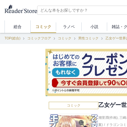
総合
コミック
ラノベ
小説
雑誌・
TOP(総合)
コミックフロア
コミック
男性コミック
乙女ゲー世界
乙女ゲー世
コミック
潮里潤(作画)
,
三嶋
案)
/
ドラゴンコミ