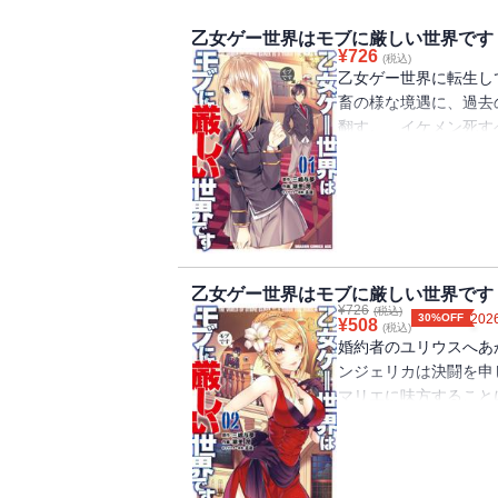
乙女ゲー世界はモブに厳しい世界です 
¥
726
(税込)
乙女ゲー世界に転生し
畜の様な境遇に、過去
翻す。 イケメン死す
剋上ファンタジー第１
乙女ゲー世界はモブに厳しい世界です 
¥
726
(税込)
30%OFF
2026
¥
508
(税込)
婚約者のユリウスへあ
ンジェリカは決闘を申
マリエに味方すること
いないと思われたが―