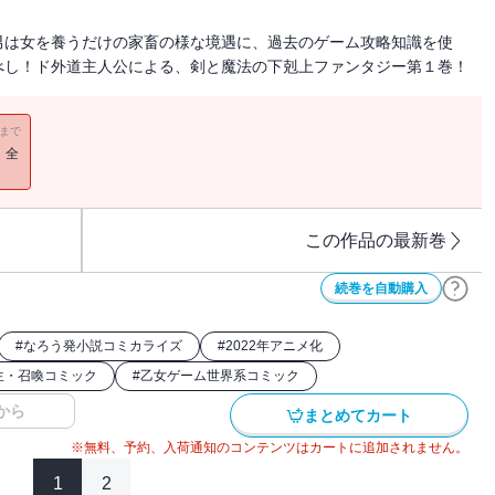
男は女を養うだけの家畜の様な境遇に、過去のゲーム攻略知識を使
べし！ド外道主人公による、剣と魔法の下剋上ファンタジー第１巻！
11まで
！全
この作品の最新巻
続巻を自動購入
#
なろう発小説コミカライズ
#
2022年アニメ化
生・召喚コミック
#
乙女ゲーム世界系コミック
から
まとめてカート
※無料、予約、入荷通知のコンテンツはカートに追加されません。
1
2