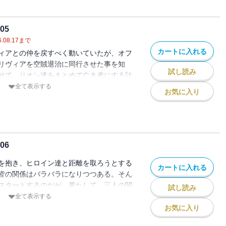
05
.08.17
まで
カートに入れる
ィアとの仲を戻すべく動いていたが、オフ
リヴィアを空賊退治に同行させた事を知
試し読み
せて、リオン達をまとめて亡き者にする計
!
全て表示する
お気に入り
06
を抱き、ヒロイン達と距離を取ろうとする
カートに入れる
皆の関係はバラバラになりつつある。そん
スタートするのだが、果たして、三人の関
試し読み
！？
全て表示する
お気に入り