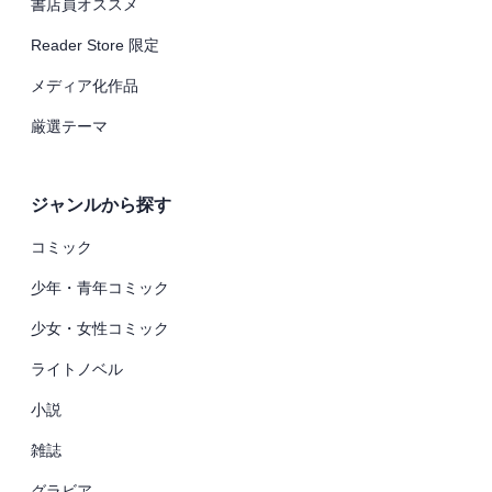
書店員オススメ
Reader Store 限定
メディア化作品
厳選テーマ
ジャンルから探す
コミック
少年・青年コミック
少女・女性コミック
ライトノベル
小説
雑誌
グラビア