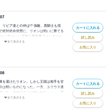
07
、リビア達との仲は!? 強敵、黒騎士も現
カートに入れる
で絶対絶命状態に、リオンは戦いに勝てる
さらにアツい！ 下剋上異世界ファンタジー
試し読み
全て表示する
お気に入り
08
隊を退けたリオン。しかし王国は相手を甘
カートに入れる
分は軽いものになった。一方、ユリウス達
ていた。そのリベンジやいかに・・・。下
試し読み
ー第８巻！
全て表示する
お気に入り