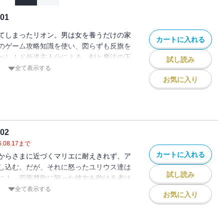
01
てしまったリオン。男は女を養うだけの家
カートに入れる
のゲーム攻略知識を使い、図らずも反旗を
べし！ド外道主人公による、剣と魔法の下
試し読み
巻！
全て表示する
お気に入り
02
.08.17
まで
カートに入れる
からさまに近づくマリエに耐えきれず、ア
し込む。だが、それに怒ったユリウス達は
試し読み
に！ 四面楚歌に陥った彼女を助ける者は
―。
全て表示する
お気に入り