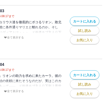
03
.08.17
まで
カートに入れる
ユリウス達を徹底的にボコるリオン。敗北
後に条件通りマリエと離れるのか。そし
試し読み
リヴィアとは・・・。ド外道モブ主人公下
ー、第３巻！
全て表示する
お気に入り
04
.08.17
まで
カートに入れる
」リオンの助力を求めに来たカーラ。彼の
治の依頼に来たそうなのだが、実はこのカ
試し読み
あって――。ド外道モブ主人公下剋上異世
巻！
全て表示する
お気に入り