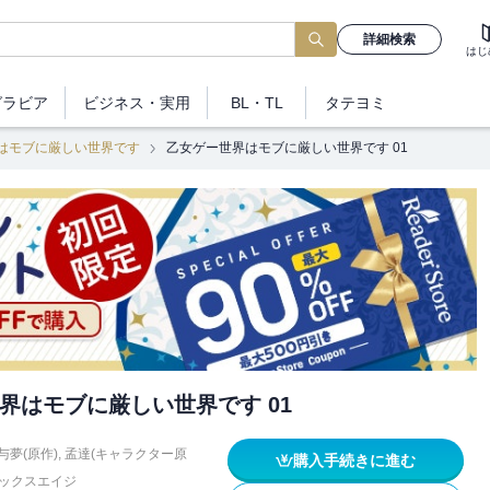
詳細検索
はじ
グラビア
ビジネス
・実用
BL・TL
タテヨミ
はモブに厳しい世界です
乙女ゲー世界はモブに厳しい世界です 01
界はモブに厳しい世界です 01
与夢(原作)
,
孟達(キャラクター原
購入手続きに進む
ックスエイジ