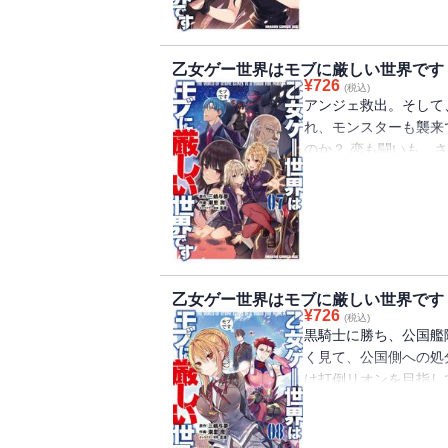
乙女ゲー世界はモブに厳しい世界です 
¥
726
(税込)
アンジェ救出。そして
れ、モンスターも襲来
のか？ 恋も闘いも、
第７巻！
乙女ゲー世界はモブに厳しい世界です 
¥
726
(税込)
黒騎士に勝ち、公国艦
く見て、公国側への処
は打倒リオンを目指し
剋上異世界ファンタジ