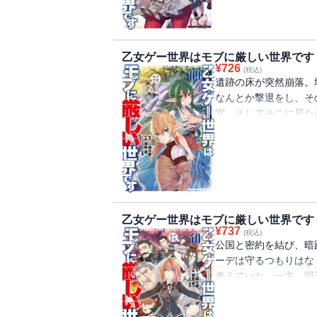
乙女ゲー世界はモブに厳しい世界です 
¥
726
(税込)
遺跡の床が突然崩落。
なんとか撃退をし、そ
室。そしてそこに居た
と豪語するエルフ達だ
乙女ゲー世界はモブに厳しい世界です 
¥
737
(税込)
公国と密約を結び、暗
ーデは守るつもりはな
考えていた。一方、国
間も、事態は悪化の一