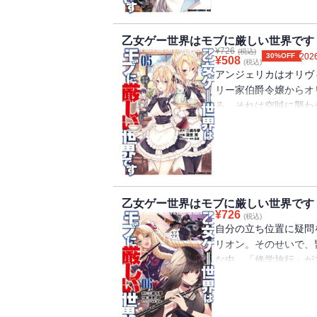
乙女ゲー世界はモブに厳しい世界です 
¥
726
(税込)
30%OFF
2026
¥
508
(税込)
アンジェリカはオリヴ
リー家伯爵令嬢からオ
る。それは空賊に襲わ
画を暗に揶揄していた!!
乙女ゲー世界はモブに厳しい世界です 
¥
726
(税込)
自分の立ち位置に疑問
リオン。そのせいで、
な中、「修学旅行」が
係はどこへ向かうのか