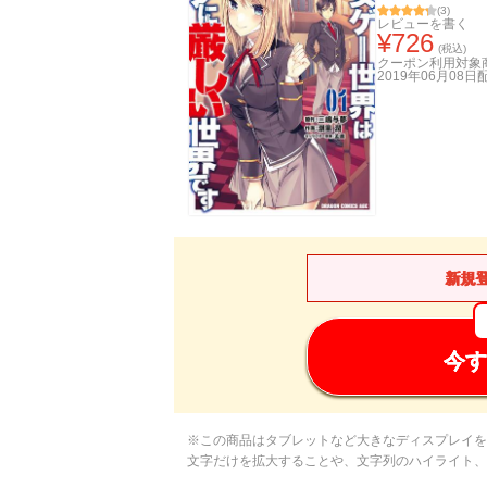
(
3
)
レビューを書く
¥
726
(税込)
クーポン利用対象
2019年06月08日
新規
今す
※この商品はタブレットなど大きなディスプレイを
文字だけを拡大することや、文字列のハイライト、