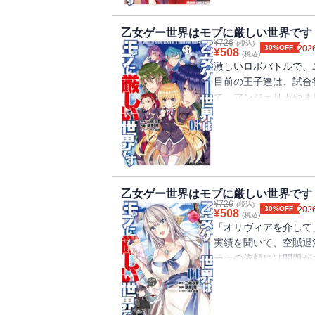
乙女ゲー世界はモブに厳しい世界です 
¥
726
(税込)
30%OFF
2026
¥
508
(税込)
激しいロボバトルで、
目前の王子達は、試合
て、アンジェリカやオ
剋上異世界ファンタジ
乙女ゲー世界はモブに厳しい世界です 
¥
726
(税込)
30%OFF
2026
¥
508
(税込)
「オリヴィアを介して
実績を聞いて、空賊退
ーラの依頼には問題が
界ファンタジー、第４