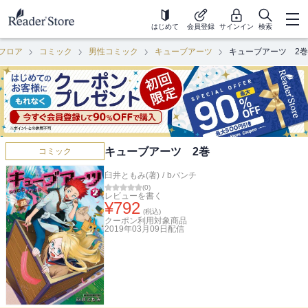
はじめて
会員登録
サインイン
検索
フロア
コミック
男性コミック
キューブアーツ
キューブアーツ 2巻
キューブアーツ 2巻
コミック
臼井ともみ(著)
/
bバンチ
(
0
)
レビューを書く
¥
792
(税込)
クーポン利用対象商品
2019年03月09日
配信