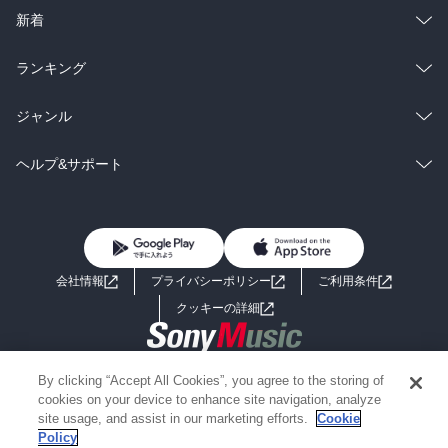
ラノベ
小説
総合
コミック
新着
雑誌・グラビア
ビジネス・実用
ラノベ
小説
総合
コミック
ランキング
BL・TL
雑誌・グラビア
ビジネス・実用
ラノベ
小説
総合
コミック
ジャンル
BL・TL
雑誌・グラビア
ビジネス・実用
ラノベ
小説
コミック
男性コミック
ヘルプ&サポート
BL・TL
雑誌・グラビア
ビジネス・実用
女性コミック
コミック誌
初めての方へ
ヘルプ
BL・TL
ライトノベル
男子向けラノベ
よくあるご質問
お問い合わせ
会社情報
プライバシーポリシー
ご利用条件
女子向けラノベ
小説
利用規約
クッキーの詳細
国内小説
海外小説
Copyright 2017 - 2026 Sony Music Entertainment(Japan) Inc.
By clicking “Accept All Cookies”, you agree to the storing of
ミステリー
SF
Information on the site is for the Japan domestic market only
cookies on your device to enhance site navigation, analyze
powered by
site usage, and assist in our marketing efforts.
Cookie
Policy
歴史・時代小説
文学