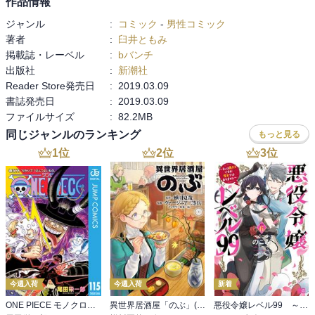
作品情報
ジャンル
:
コミック
-
男性コミック
著者
:
臼井ともみ
掲載誌・レーベル
:
bバンチ
出版社
:
新潮社
Reader Store発売日
:
2019.03.09
書誌発売日
:
2019.03.09
ファイルサイズ
:
82.2MB
同じジャンルのランキング
もっと見る
1
位
2
位
3
位
今週入荷
今週入荷
新着
ONE PIECE モノクロ版 115
異世界居酒屋「のぶ」(22)
悪役令嬢レベル99 ～私は裏ボスですが魔王ではありません～ その６