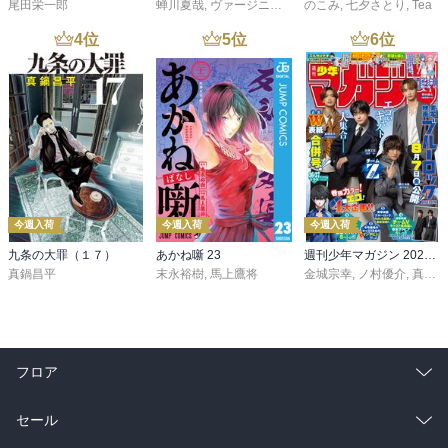
尾田栄一郎
蝉川夏哉
,
ヴァージニア二等兵
のこみ
,
転
,
七夕さとり
,
Tea
4
位
5
位
6
位
今週入荷
今週入荷
今週入荷
九条の大罪（１７）
あかね噺 23
週刊少年マガジン 2026年36・37号[2026年8月5日発売]
真鍋昌平
末永裕樹
,
馬上鷹将
金城宗幸
,
ノ村優介
,
真島ヒロ
フロア
総合
コミック
セール