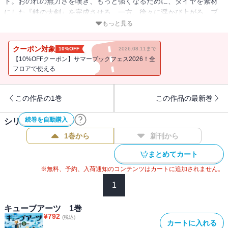
ト。おのれの無力さを嘆き、もっと強くなるために、ダイヤを素材
にした『鉄の大剣』を完成させる。一方、徐々に浮かび上がる、プ
レイヤー死亡時にドロップする『ソウルストーン』の謎――。トロ
もっと見る
ッコ、乗馬、モンスターバトル……ブロックだらけのサンドボック
スワールドでの楽しみ方は、無限大！ ものづくり系ファンタジー
クーポン対象
10%OFF
2026.08.11まで
RPG、第2章スタート!!
【10%OFFクーポン】サマーブックフェス2026！全
フロアで使える
この作品の1巻
この作品の最新巻
続巻を自動購入
シリーズ作品(
3
件)
1巻から
新刊から
まとめてカート
※無料、予約、入荷通知のコンテンツはカートに追加されません。
1
キューブアーツ 1巻
¥
792
(税込)
カートに入れる