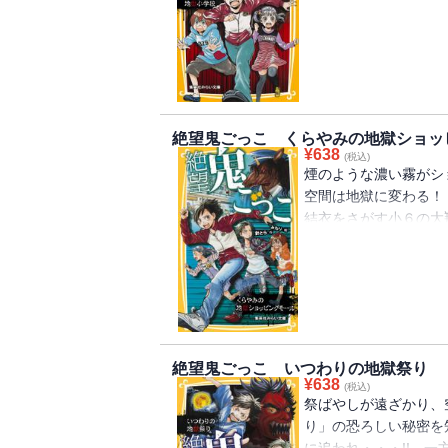
うとするが、大翔たち
ドキの学園ホラー!!
絶望鬼ごっこ くらやみの地獄ショッ
¥
638
(税込)
煙のような濃い霧がシ
空間は地獄に変わる！
結衣をさがす小６の大
ら逃げるが、鬼に追い
に・・・!! 逃げ場の
るのか・・・!?
絶望鬼ごっこ いつわりの地獄祭り
¥
638
(税込)
祭ばやしが遠ざかり、
り」の恐ろしい秘密を
に追われ・・・!! 