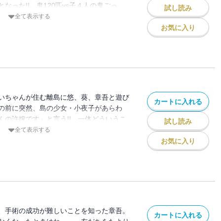
なった!! 鬼120匹vs子４人の鬼ごっ
試し読み
小学校で、逃げ場のなくなったその
全て表示する
ごっこシリーズ第５弾!!
お気に入り
いちゃんが住む離島に悠、葵、章吾と遊び
カートに入れる
の前に突然、島の少女・小夜子があらわ
んの許嫁です」と言う!! 一体どういうこ
試し読み
ひと夏の・・・！ 人気の鬼ごっこシリーズ
全て表示する
お気に入り
、手術の成功が難しいことを知った章吾。
カートに入れる