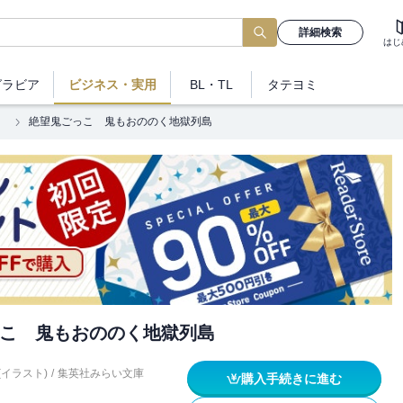
詳細検索
はじ
グラビア
ビジネス
・実用
BL・TL
タテヨミ
こ
絶望鬼ごっこ 鬼もおののく地獄列島
こ 鬼もおののく地獄列島
(イラスト)
/
集英社みらい文庫
購入手続きに進む