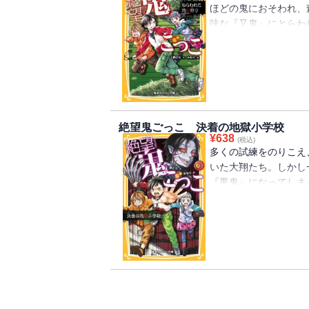
ほどの鬼におそわれ、
味な『又鬼』にとらわ
ら、森をとおしてやろ
しいゲームをすること
弾！
絶望鬼ごっこ 決着の地獄小学校
¥
638
(税込)
多くの試練をのりこえ
いた大翔たち。しかし
『黒鬼』になってしま
が、人間の味か」記憶
らいつき――!? 超人