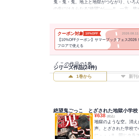
鬼・鬼・鬼。地上と地獄がつながり、いろん
の先にはさらなる“絶望”が――!! 一方、
もつかせぬ怒涛の展開が待ち受ける大人気シ
クーポン対象
10%OFF
2026.08.
【10%OFFクーポン】サマーブックフェス2026
フロアで使える
この作品の1巻
シリーズ作品(
24
件)
1巻から
新刊
絶望鬼ごっこ とざされた地獄小学校
¥
638
(税込)
地獄のような空。消え
声。とざされた学校で
に・・・!! 同じク