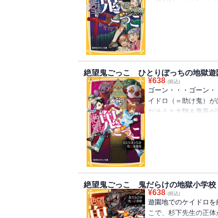
学校に帰ってきた。し
か・・・先生が・・・
３弾!!
絶望鬼ごっこ ひとりぼっちの地獄遊
¥
638
(税込)
ゴーン・・・ゴーン・
イドロ（＝助け鬼）が
だそうと大翔＆章吾が
鬼のスキを突いて時間
下先生の本性が・・・!
絶望鬼ごっこ 鬼だらけの地獄小学校
¥
638
(税込)
遊園地でのケイドロを
こで、杉下先生の正体