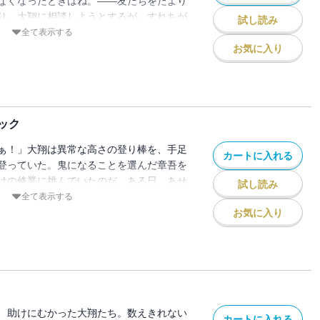
なくなったときはね。――友だちをたより
り、大翔に相談しようとするが、すれちが
試し読み
める。少しずつ章吾の様子がおかしくな
全て表示する
ろうとするが・・・!? 人気の鬼ごっこシ
お気に入り
ック
ぁ！」大翔は異常な高さの登り棒を、手足
カートに入れる
登っていた。鬼になることを選んだ章吾を
けの修業に挑んでいたのだ。ある日、あせ
試し読み
修業を始めてしまい・・・？ いっぽう章
全て表示する
て「最強の黒鬼」に仕立てあげられようと
お気に入り
ごっこシリーズ第８弾！
、助けにむかった大翔たち。数えきれない
カートに入れる