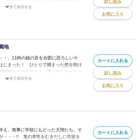
試し読み
かし、どこか様子がおかしい!! まさ
全て表示する
鬼に・・・!? 恐怖の鬼ごっこシリーズ第
お気に入り
園地
・・。11時の鐘の音を合図に恐ろしいケ
カートに入れる
はじまった！ ひとりで捕まった悠を助け
遊園地をかけまわる！ 追ってくるピエロ
試し読み
内に悠を助けだせるか!? そんななか、杉
全て表示する
! 人気の鬼ごっこシリーズ第４弾!!
お気に入り
終え、無事に学校にもどった大翔たち。そ
カートに入れる
が・・・!! 鬼の本性をむきだしに生徒を