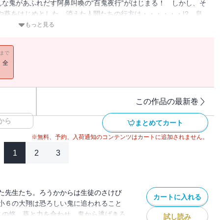
な鬼があふれだす阿鼻叫喚の“百鬼夜行”がはじまる！ しかし、そ
悠や葵をはじめとした、消えた人間たちの行方は・・・・・・!? 息
リーズ第23弾！
もっと見る
11まで
！全
この作品の最新巻
から
まとめてカート
※無料、予約、入荷通知のコンテンツはカートに追加されません。
1
2
3
た先生たち。ろうかからは生徒のさけび
カートに入れる
小６の大翔は恐ろしい鬼に追われること
ラスの悠、葵と力を合わせ、鬼から逃げきろ
試し読み