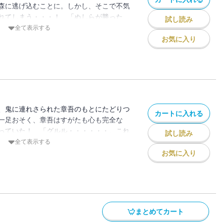
森に逃げ込むことに。しかし、そこで不気
れてしまう・・・！ 「ぬしらが勝った
試し読み
う」大翔たちは又鬼と、命を賭けたおぞま
全て表示する
となり・・・!? 鬼ごっこシリーズ第９
お気に入り
、鬼に連れさられた章吾のもとにたどりつ
カートに入れる
一足おそく、章吾はすがたも心も完全な
っていた！ 「グルル・・・・・・。これ
試し読み
を持たない黒鬼は、ようしゃなく大翔に喰
全て表示する
気シリーズ、絶対に見逃せない第10巻！
お気に入り
まとめてカート