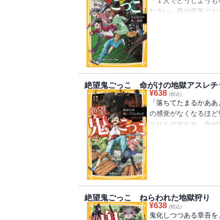
「１人でどうしようも
なさい」母の言葉どお
いから孤独を感じはじ
り、章吾は鬼に魂を売
リーズ第７弾！
絶望鬼ごっこ 命がけの地獄アスレチ
¥
638
(税込)
「落ちてたまるかああ
の感覚がなくなるほど
とりもどすため、命が
った大翔は禁じられた
吾は、杉下先生によっ
していた!! 人気の鬼
絶望鬼ごっこ ねらわれた地獄狩り
¥
638
(税込)
鬼化しつつある章吾を