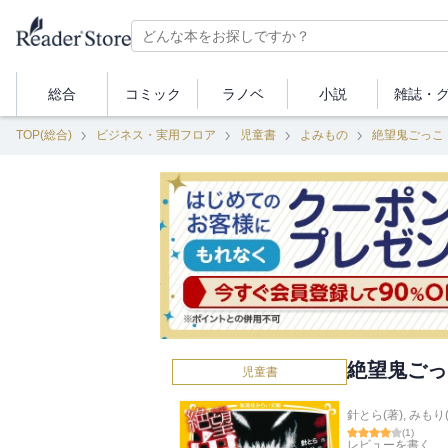
総合
コミック
ラノベ
小説
雑誌・
TOP(総合)
ビジネス・実用フロア
児童書
よみもの
絶望鬼ごっ
絶望鬼ごっ
児童書
針とら(著)
,
みもり
(
1
)
レビューを書く