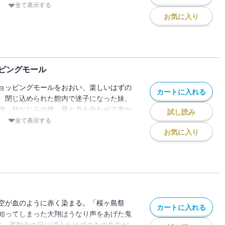
の先に待っていたのは・・・!? 心臓ドキ
全て表示する
お気に入り
ピングモール
ョッピングモールをおおい、楽しいはずの
カートに入れる
 閉じ込められた館内で迷子になった妹、
翔。幼なじみの悠、葵と力を合わせて鬼か
試し読み
詰められ、絶体絶命の大ピンチ
全て表示する
ない大翔たちは・・・!? 結衣を助けだせ
お気に入り
空が血のように赤く染まる。「桜ヶ島祭
カートに入れる
知ってしまった大翔はうなり声をあげた鬼
一方、運動会の日に消えたはずのあの先生が