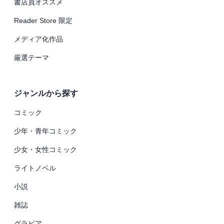
書店員オススメ
Reader Store 限定
メディア化作品
厳選テーマ
ジャンルから探す
コミック
少年・青年コミック
少女・女性コミック
ライトノベル
小説
雑誌
グラビア