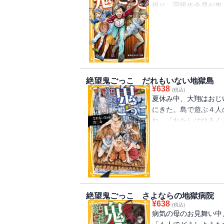
操り、同級生全員が鬼と
こ。鬼だらけの桜ヶ島
時・・・!? 人気の鬼
絶望鬼ごっこ だれもいない地獄島
¥
638
(税込)
夏休み中、大翔はおじ
にきた。島で遊ぶ４人
れ、「わたしはひろく
と!? 島で過ごした
第６弾！
絶望鬼ごっこ さよならの地獄病院
¥
638
(税込)
病気の母のお見舞い中