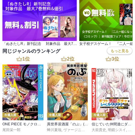
「ぬきたしR」新刊記念 対象作品 最大7巻無料&値引
同じジャンルのランキング
もっと見る
1
位
2
位
3
位
今週入荷
今週入荷
今週入荷
ONE PIECE モノクロ版 115
異世界居酒屋「のぶ」(22)
信じていた仲間達にダンジョン奥地で殺されかけたがギフト『無限ガチャ』でレベル９９９９の仲間達を手に入れて元パーティーメンバーと世界に復讐＆『ざまぁ！』します！（２３）
尾田栄一郎
蝉川夏哉
,
ヴァージニア二等兵
大前貴史
,
転
,
明鏡シスイ
,
ｔｅ