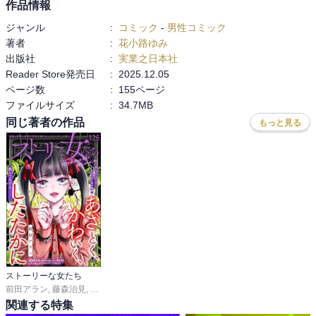
作品情報
ジャンル
:
コミック
-
男性コミック
著者
:
花小路ゆみ
出版社
:
実業之日本社
Reader Store発売日
:
2025.12.05
ページ数
:
155ページ
ファイルサイズ
:
34.7MB
同じ著者の作品
もっと見る
ストーリーな女たち
前田アラン
,
藤森治見
,
くりきあきこ
,
ストーリーな女たち編集部
関連する特集