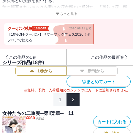
源次郎との接触を拒否する。
茜に拒否されショックを受ける源次郎とは反対に、「麗花は源一郎
の心を取り戻すために記憶喪失の演技をしている」と源次郎からこ
もっと見る
っそり聞いた源一郎は有頂天になる。
一方、勘が鋭い源也は、第二の赤松（メイドに扮した修吾）が気に
クーポン対象
10%OFF
2026.08.11まで
なると呼び寄せて・・・ついに麗花に扮した真理絵と修吾が再会す
【10%OFFクーポン】サマーブックフェス2026！全
る！？
フロアで使える
この作品の1巻
この作品の最新巻
シリーズ作品(
18
件)
1巻から
新刊から
まとめてカート
※無料、予約、入荷通知のコンテンツはカートに追加されません。
1
2
女神たちの二重奏─第II楽章─ 11
¥
660
(税込)
カートに入れる