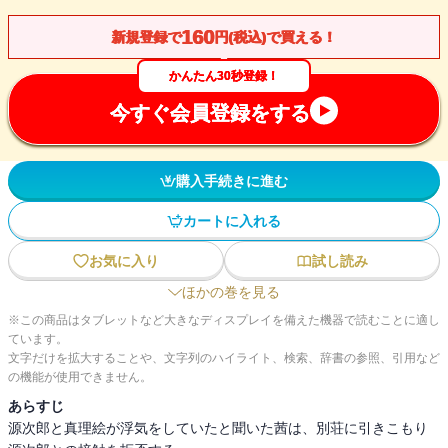
160
新規登録で
円(税込)で買える！
かんたん30秒登録！
今すぐ会員登録をする
購入手続きに進む
カートに入れる
お気に入り
試し読み
ほかの巻を見る
※この商品はタブレットなど大きなディスプレイを備えた機器で読むことに適し
ています。
文字だけを拡大することや、文字列のハイライト、検索、辞書の参照、引用など
の機能が使用できません。
あらすじ
源次郎と真理絵が浮気をしていたと聞いた茜は、別荘に引きこもり