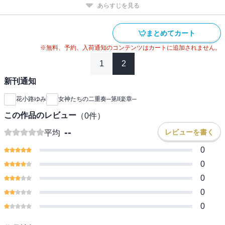
あらすじを見る
まとめてカート
※無料、予約、入荷通知のコンテンツはカートに追加されません。
1
2
新刊通知
花小路ゆみ
女神たちの二重奏─第II楽章─
この作品のレビュー
（
0
件）
--
レビューを書く
平均
0
0
0
0
0