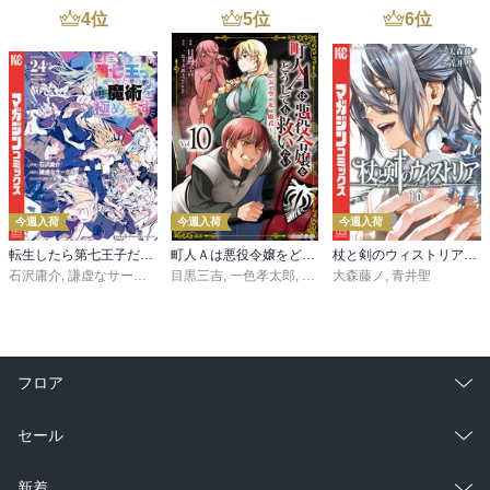
4
位
5
位
6
位
今週入荷
今週入荷
今週入荷
転生したら第七王子だったので、気ままに魔術を極めます（２４）
町人Ａは悪役令嬢をどうしても救いたい ～どぶと空と氷の姫君～１０【電子書店共通特典イラスト付】
杖と剣のウィストリア（１６）
石沢庸介
,
謙虚なサークル
,
メル。
目黒三吉
,
一色孝太郎
,
Parum
大森藤ノ
,
青井聖
フロア
総合
コミック
セール
ラノベ
小説
総合
コミック
新着