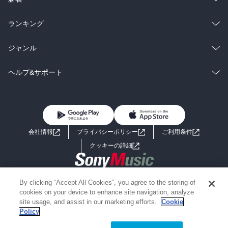
雑誌・グラビア
ビジネス・実用
ラノベ
小説
総合
コミック
ランキング
BL・TL
雑誌・グラビア
ビジネス・実用
ラノベ
小説
総合
コミック
ジャンル
BL・TL
雑誌・グラビア
ビジネス・実用
ラノベ
小説
コミック
男性コミック
ヘルプ&サポート
BL・TL
雑誌・グラビア
ビジネス・実用
女性コミック
コミック誌
初めての方へ
ヘルプ
BL・TL
ライトノベル
男子向けラノベ
よくあるご質問
お問い合わせ
会社情報
プライバシーポリシー
ご利用条件
女子向けラノベ
小説
利用規約
クッキーの詳細
国内小説
海外小説
Copyright 2017 - 2026 Sony Music Entertainment(Japan) Inc.
By clicking “Accept All Cookies”, you agree to the storing of
ミステリー
SF
Information on the site is for the Japan domestic market only
cookies on your device to enhance site navigation, analyze
powered by
site usage, and assist in our marketing efforts.
Cookie
Policy
歴史・時代小説
文学