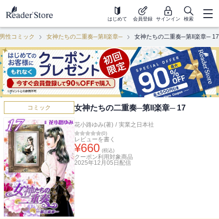
はじめて
会員登録
サインイン
検索
男性コミック
女神たちの二重奏─第II楽章─
女神たちの二重奏─第II楽章─ 17
女神たちの二重奏─第II楽章─ 17
コミック
花小路ゆみ(著)
/
実業之日本社
(
0
)
レビューを書く
¥
660
(税込)
クーポン利用対象商品
2025年12月05日
配信