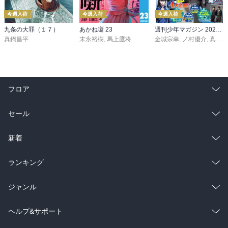
今週入荷
今週入荷
今週入荷
九条の大罪（１７）
あかね噺 23
週刊少年マガジン 2026年36・37号[2026年8月5日発売]
真鍋昌平
末永裕樹
,
馬上鷹将
金城宗幸
,
ノ村優介
,
真島ヒロ
フロア
総合
コミック
セール
ラノベ
小説
総合
コミック
新着
雑誌・グラビア
ビジネス・実用
ラノベ
小説
総合
コミック
ランキング
BL・TL
雑誌・グラビア
ビジネス・実用
ラノベ
小説
総合
コミック
ジャンル
BL・TL
雑誌・グラビア
ビジネス・実用
ラノベ
小説
コミック
男性コミック
ヘルプ&サポート