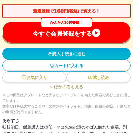
160
新規登録で
円(税込)で買える！
かんたん30秒登録！
今すぐ会員登録をする
購入手続きに進む
カートに入れる
お気に入り
試し読み
ほかの巻を見る
※この商品はタブレットなど大きなディスプレイを備えた機器で読むことに適し
ています。
文字だけを拡大することや、文字列のハイライト、検索、辞書の参照、引用など
の機能が使用できません。
あらすじ
転校初日、飯島護人は担任・マコ先生の謎のかばん触れた途端、別