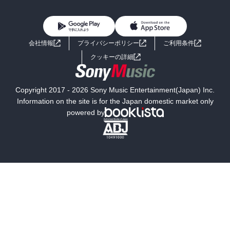
BL・TL
雑誌・グラビア
ビジネス・実用
女性コミック
コミック誌
初めての方へ
ヘルプ
BL・TL
ライトノベル
男子向けラノベ
よくあるご質問
お問い合わせ
会社情報
プライバシーポリシー
ご利用条件
女子向けラノベ
小説
利用規約
クッキーの詳細
国内小説
海外小説
Copyright 2017 - 2026 Sony Music Entertainment(Japan) Inc.
ミステリー
SF
Information on the site is for the Japan domestic market only
powered by
歴史・時代小説
文学
雑誌
グラビア写真集
ボーイズラブ
ティーンズラブ
人文・思想・歴史
社会・政治・法律
ビジネス・経済
サイエンス・テクノロジー