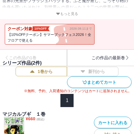
世界の光景がフラッシュバックする。ふと魔が差し、こっそり鞄の
中身を覗いたそれは、別世界への扉だった！？二つの世界が繋がっ
てしまい、魔女のマコ先生に力を授かり、ドラゴンと戦うことに
もっと見る
――！？魔法が解き放つ、マジカルアクション！
クーポン対象
10%OFF
2026.08.11まで
【10%OFFクーポン】サマーブックフェス2026！全
フロアで使える
この作品の1巻
この作品の最新巻
シリーズ作品(
2
件)
1巻から
新刊から
まとめてカート
※無料、予約、入荷通知のコンテンツはカートに追加されません。
1
マジカルブギ １巻
¥
660
(税込)
カートに入れる