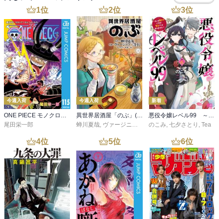
1
位
2
位
3
位
今週入荷
今週入荷
新着
ONE PIECE モノクロ版 115
異世界居酒屋「のぶ」(22)
悪役令嬢レベル99 ～私は裏ボスですが魔王ではありません～ その６
尾田栄一郎
蝉川夏哉
,
ヴァージニア二等兵
のこみ
,
転
,
七夕さとり
,
Tea
4
位
5
位
6
位