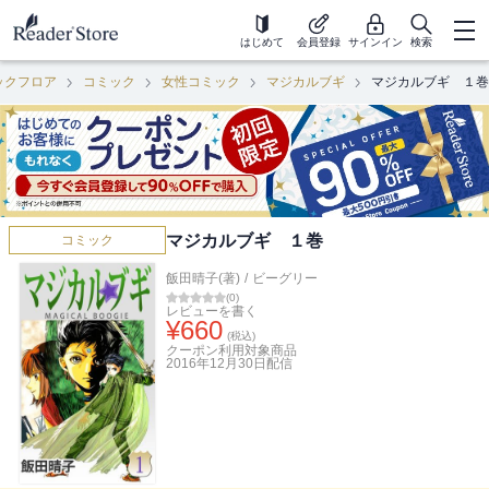
はじめて
会員登録
サインイン
検索
ックフロア
コミック
女性コミック
マジカルブギ
マジカルブギ １巻
マジカルブギ １巻
コミック
飯田晴子(著)
/
ビーグリー
(
0
)
レビューを書く
¥
660
(税込)
クーポン利用対象商品
2016年12月30日
配信