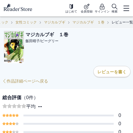
はじめて
会員登録
サインイン
検索
ミック
女性コミック
マジカルブギ
マジカルブギ １巻
レビュー一覧
マジカルブギ １巻
飯田晴子
/
ビーグリー
レビューを書く
作品詳細ページへ戻る
総合評価
（
0
件）
--
平均
0
0
0