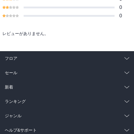
0
0
レビューがありません。
フロア
総合
コミック
セール
ラノベ
小説
総合
コミック
新着
雑誌・グラビア
ビジネス・実用
ラノベ
小説
総合
コミック
ランキング
BL・TL
雑誌・グラビア
ビジネス・実用
ラノベ
小説
総合
コミック
ジャンル
BL・TL
雑誌・グラビア
ビジネス・実用
ラノベ
小説
コミック
男性コミック
ヘルプ&サポート