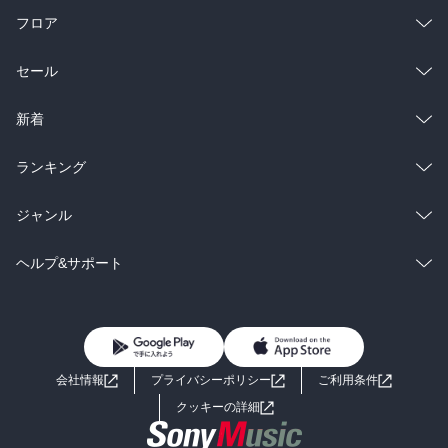
フロア
総合
コミック
セール
ラノベ
小説
総合
コミック
新着
雑誌・グラビア
ビジネス・実用
ラノベ
小説
総合
コミック
ランキング
BL・TL
雑誌・グラビア
ビジネス・実用
ラノベ
小説
総合
コミック
ジャンル
BL・TL
雑誌・グラビア
ビジネス・実用
ラノベ
小説
コミック
男性コミック
ヘルプ&サポート
BL・TL
雑誌・グラビア
ビジネス・実用
女性コミック
コミック誌
初めての方へ
ヘルプ
BL・TL
ライトノベル
男子向けラノベ
よくあるご質問
お問い合わせ
会社情報
プライバシーポリシー
ご利用条件
女子向けラノベ
小説
利用規約
クッキーの詳細
国内小説
海外小説