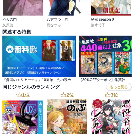
応天の門
八雲立つ 灼
秘密 season 0
灰原薬
樹なつみ
清水玲子
関連する特集
『憂国のモリアーティ』10周年！先の読めない 展開にゾクゾク！頭脳戦マンガキャンペーン！
同じジャンルのランキング
もっと見る
1
位
2
位
3
位