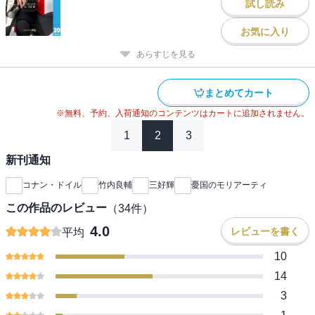
試し読み
お気に入り
あらすじを見る
まとめてカート
※無料、予約、入荷通知のコンテンツはカートに追加されません。
1
2
3
新刊通知
コナン・ドイル
竹内良輔
三好輝
憂国のモリアーティ
この作品のレビュー
（
34
件）
4.0
レビューを書く
平均
10
14
3