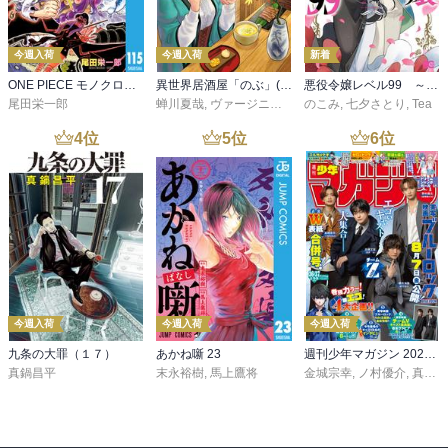
今週入荷
今週入荷
新着
ONE PIECE モノクロ版 115
異世界居酒屋「のぶ」(22)
悪役令嬢レベル99 ～私は裏ボスですが魔王ではありません～ その６
尾田栄一郎
蝉川夏哉
,
ヴァージニア二等兵
のこみ
,
転
,
七夕さとり
,
Tea
4
位
5
位
6
位
今週入荷
今週入荷
今週入荷
九条の大罪（１７）
あかね噺 23
週刊少年マガジン 2026年36・37号[2026年8月5日発売]
真鍋昌平
末永裕樹
,
馬上鷹将
金城宗幸
,
ノ村優介
,
真島ヒロ