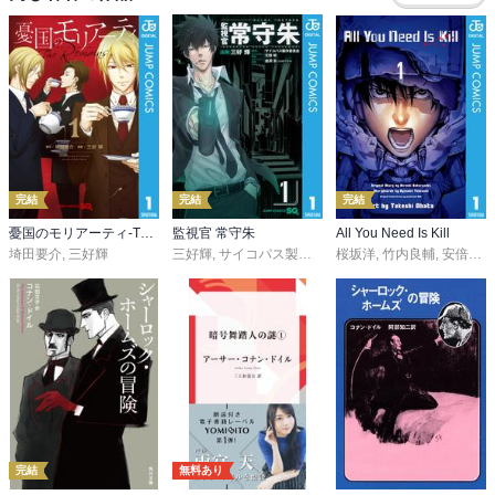
完結
完結
完結
憂国のモリアーティ-The Remains-
監視官 常守朱
All You Need Is Kill
埼田要介
,
三好輝
三好輝
,
サイコパス製作委員会
桜坂洋
,
天野明
,
竹内良輔
,
虚淵玄（ニト
,
安倍吉俊
完結
無料あり