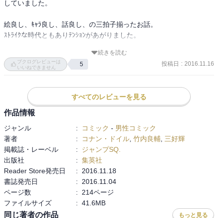
していました。

絵良し、ｷｬﾗ良し、話良し、の三拍子揃ったお話。

ｽﾄﾗｲｸな時代ともありﾃﾝｼｮﾝがあがりました。

続きを読む
ブクログレビューは
投稿日
:
2016.11.16
5
ただ、ﾉﾌﾞﾘｽｵﾌﾞﾘｰｼﾞｭの意味がわからない知識量の方には難しいのか
いいねできません
も知れない（←その辺専攻だった奴）

まあ、ﾃﾞｽﾉがWJでOKだったからたぶん問題なし。

すべてのレビューを見る
大人向けﾀﾞｰｸﾋｰﾛｰものですね。

作品情報
ジャンル
:
コミック
-
男性コミック
著者
:
コナン・ドイル
,
竹内良輔
,
三好輝
しっかし、実に好みの話でした。ﾖﾅ以来の当たり作品。
掲載誌・レーベル
:
ジャンプSQ.
出版社
:
集英社
Reader Store発売日
:
2016.11.18
書誌発売日
:
2016.11.04
ページ数
:
214ページ
ファイルサイズ
:
41.6MB
同じ著者の作品
もっと見る