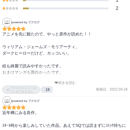
1
2
powered by ブクログ
アニメを先に観たので、やっと原作が読めた！！

ウィリアム・ジェームズ・モリアーティ。

ダークヒーローだけど、カッコいい。

絵も綺麗で読みやすかったです。

おまけマンガも面白かったです。

もう一度アニメを観たくなりました！！
続きを読む
ブクログレビューは
投稿日
:
2022.04.26
18
いいねできません
powered by ブクログ
近年稀にみる良作。

ｽﾀｰﾄ時から楽しみしていた作品。あえてSQでは読まずにｺﾐｯｸ待ちに