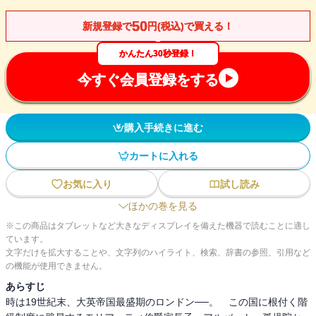
50
新規登録で
円(税込)で買える！
かんたん30秒登録！
今すぐ会員登録をする
購入手続きに進む
カートに入れる
お気に入り
試し読み
ほかの巻を見る
※この商品はタブレットなど大きなディスプレイを備えた機器で読むことに適し
ています。
文字だけを拡大することや、文字列のハイライト、検索、辞書の参照、引用など
の機能が使用できません。
あらすじ
時は19世紀末、大英帝国最盛期のロンドン──。 この国に根付く階