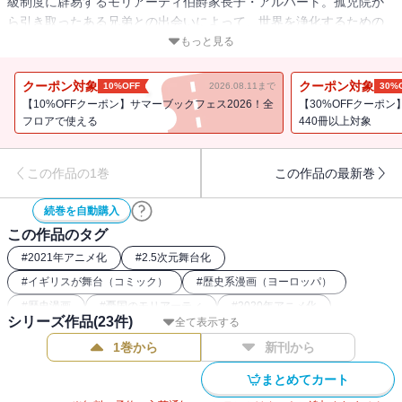
級制度に辟易するモリアーティ伯爵家長子・アルバート。孤児院か
ら引き取ったある兄弟との出会いによって、世界を浄化するための
壮大な計画が動き出す。名探偵シャーロック・ホームズの宿敵、モ
もっと見る
リアーティ教授の語られざる物語の幕が開く──!!
クーポン対象
クーポン対象
10%OFF
2026.08.11まで
30%
【10%OFFクーポン】サマーブックフェス2026！全
【30%OFFクーポ
フロアで使える
440冊以上対象
この作品の1巻
この作品の最新巻
続巻を自動購入
この作品のタグ
#
2021年アニメ化
#
2.5次元舞台化
#
イギリスが舞台（コミック）
#
歴史系漫画（ヨーロッパ）
#
歴史漫画
#
憂国のモリアーティ
#
2020年アニメ化
シリーズ作品(
23
件)
全て表示する
#
復讐コミック
1巻から
新刊から
まとめてカート