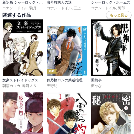
新訳版 シャーロック・ホームズ
暗号舞踏人の謎
シャーロック・ホームズ
コナン・ドイル
,
駒月雅子
コナン・ドイル
,
三上於莵吉
コナン・ドイル
,
阿部知二
関連する作品
もっと見る
完結
文豪ストレイドッグス
鴨乃橋ロンの禁断推理
黒執事
朝霧カフカ
,
春河３５
天野明
枢やな