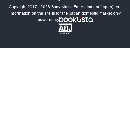
Copyright 2017 - 2026 Sony Music Entertainment(Japan) Inc.
ミステリー
SF
Information on the site is for the Japan domestic market only
powered by
歴史・時代小説
文学
雑誌
グラビア写真集
ボーイズラブ
ティーンズラブ
人文・思想・歴史
社会・政治・法律
ビジネス・経済
サイエンス・テクノロジー
コンピュータ・情報
くらし・家庭
料理・酒
ファッション・美容・ダイエット
ホビー&カルチャー
スポーツ・アウトドア