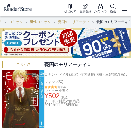
はじめて
会員登録
サインイン
検索
ア
コミック
男性コミック
憂国のモリアーティ
憂国のモリアーティ 1
憂国のモリアーティ 1
コミック
コナン・ドイル(原案)
,
竹内良輔(構成)
,
三好輝(漫画)
/
ジャンプSQ.
(
34
)
レビューを書く
¥
502
(税込)
クーポン利用対象商品
2016年11月18日
配信