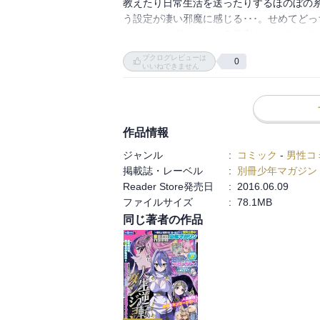
教えたり日常生活を送ったりするほのぼの系
う設定が凄い邪魔に感じる･･･。せめてどっ
ハジメのムダなセクハラ発言もあって、ほの
エロに繋がりそうな要素が中途半端にある
ブクログレビューは
0
いいねできません
作品情報
ジャンル
:
コミック
-
男性コ
掲載誌・レーベル
:
別冊少年マガジン
Reader Store発売日
:
2016.06.09
ファイルサイズ
:
78.1MB
同じ著者の作品