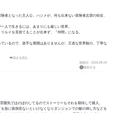
。
冒険者となった主人公、ハジメが、何も出来ない冒険者志望の幼女、
一人で生きるには、あまりにも厳しい世界。

リルイを見捨てることが出来ず、『仲間』になる。

っているので、派手な展開はありませんが、王道な世界観の、丁寧な
か、教育者の目線でリルイを見るハジメに、とても共感しました。

続きを読む
投稿日
:
2016.08.24
報告する
な雰囲気でほのぼのしてるのでストーリーもそれを期待して購入。 

イを急に面倒見ないといけなくなりダンジョンでの敵の倒し方などを