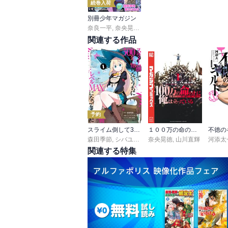
続巻入荷
別冊少年マガジン
奈良一平
,
奈央晃徳
,
山川直輝
,
ＴＹＰＥ－ＭＯＯＮ
,
関連する作品
予約
スライム倒して300年、知らないうちにレベルMAXになってました
１００万の命の上に俺は立っている
不徳の
森田季節
,
シバユウスケ
奈央晃徳
,
紅緒
,
山川直輝
河添太
関連する特集