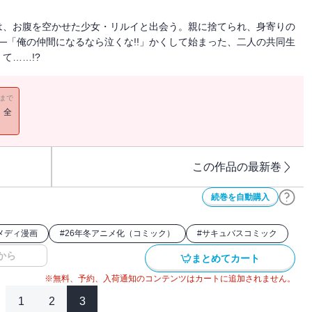
は、お腹を空かせた少女・リルイと出会う。親に捨てられ、身寄りの
─「俺の仲間になるなら泣くな!!」かくして始まった、二人の共同生
て……!?
11まで
！全
この作品の最新巻
続巻を自動購入
メディ漫画
#
26年冬アニメ化（コミック）
#
サキュバスコミック
から
まとめてカート
※無料、予約、入荷通知のコンテンツはカートに追加されません。
1
2
3