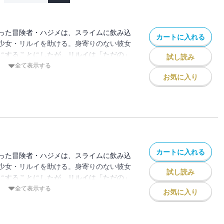
った冒険者・ハジメは、スライムに飲み込
カートに入れる
少女・リルイを助ける。身寄りのない彼女
にすることにしたが、リルイは「ただの」
試し読み
？ アラサー独身冒険者・ハジメ、かくし
全て表示する
になりました！！
お気に入り
 タコ野郎!!」
.）を人質にとって、迷宮最深部で待ち構え
アヘッド）。過去の仲間との記憶に苦しむ
ルイ隊は救えるのか!? vs.悪夢の主編、
カートに入れる
った冒険者・ハジメは、スライムに飲み込
少女・リルイを助ける。身寄りのない彼女
試し読み
にすることにしたが、リルイは「ただの」
？ アラサー独身冒険者・ハジメ、かくし
全て表示する
お気に入り
になりました！！
眠りからハジメが目覚め、コマイ村に平和