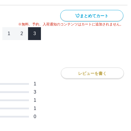
奮闘、急遽決まったリルイとクロメのお誕
まとめてカート
れそめ…等々、平和な村の日常にも冒険が
※無料、予約、入荷通知のコンテンツはカートに追加されません。
1
2
3
レビューを書く
1
3
1
1
0