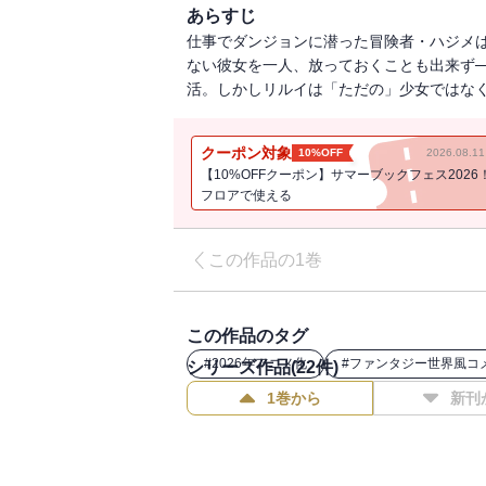
あらすじ
仕事でダンジョンに潜った冒険者・ハジメ
ない彼女を一人、放っておくことも出来ず─
活。しかしリルイは「ただの」少女ではなく
クーポン対象
10%OFF
2026.08.
【10%OFFクーポン】サマーブックフェス2026
フロアで使える
この作品の1巻
この作品のタグ
#
2026年アニメ化
#
ファンタジー世界風コ
シリーズ作品(
22
件)
1巻から
新刊