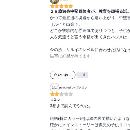
２９歳独身中堅冒険者が、教育を頑張る話
かつて最底辺の境遇から這い上がり、中堅
リルイと出会う。

どこか牧歌的な雰囲気でありつつも、子供が
人を気遣うと言う余裕が出てきたハジメは、
今の所、リルイのレベルに合わせた話にな
描写に好感が持てます。

私自身、子供の成長を見守る側になったから
今後の話が、楽しみです。
いいね！
4
powered by ブクログ
☆2.5

3巻まで読んでやめた。

絵柄(特にカラー絵)は絵の具で描いたよう
確かにメインストーリーは孤児の子供リロ