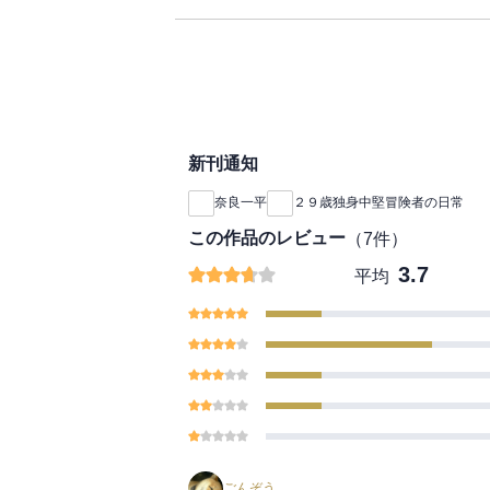
な毎日が戻ってきた!!
体形に悩むドラゴンの
生日会、村長夫婦のな
満ちている第22巻!!
新刊通知
奈良一平
２９歳独身中堅冒険者の日常
この作品のレビュー
（
7
件）
3.7
平均
ごんぞう