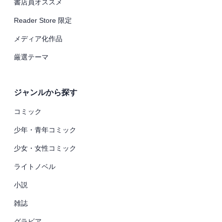
書店員オススメ
Reader Store 限定
メディア化作品
厳選テーマ
ジャンルから探す
コミック
少年・青年コミック
少女・女性コミック
ライトノベル
小説
雑誌
グラビア