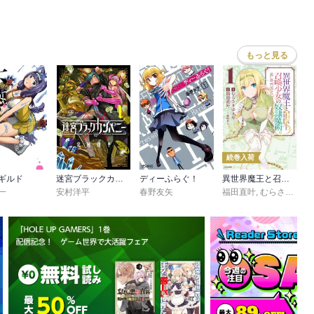
カワグチタケシ
,
氏家ト全
,
大森藤ノ
,
青井聖
,
コトバノリアキ
,
片山あやか
,
荒川弘
,
もっと見る
続巻入荷
ギルド
迷宮ブラックカンパニー
ディーふらぐ！
異世界魔王と召喚少女の奴隷魔術
一
安村洋平
春野友矢
福田直叶
,
むらさきゆきや