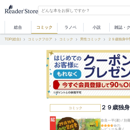
総合
コミック
ラノベ
小説
雑誌・
TOP(総合)
コミックフロア
コミック
男性コミック
２９歳独身中
２９歳独身
コミック
奈良一平(著)
/
別
(
7
)
レビューを書く