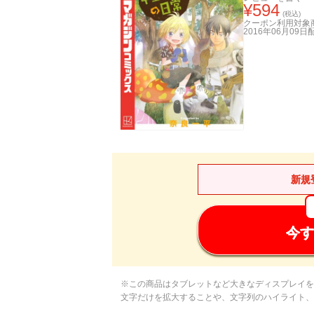
¥
594
(税込)
クーポン利用対象
2016年06月09日
新規
今す
※この商品はタブレットなど大きなディスプレイを
文字だけを拡大することや、文字列のハイライト、