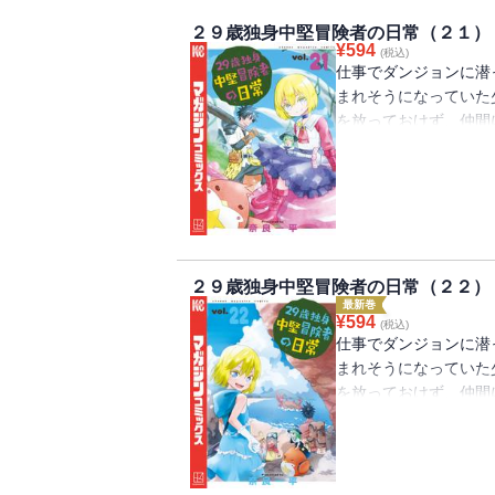
２９歳独身中堅冒険者の日常（２１）
¥
594
(税込)
仕事でダンジョンに潜
まれそうになっていた
を放っておけず、仲間
少女ではなかった！！
て少女を世話すること
「決着をつけてやるのだ
ハジメ（ちびっ子ver
る悪夢の主（ナイトメ
２９歳独身中堅冒険者の日常（２２）
ハジメを、“今の仲間”リ
最新巻
遂に終結――!!
¥
594
(税込)
仕事でダンジョンに潜
まれそうになっていた
を放っておけず、仲間
少女ではなかった！！
て少女を世話すること
リルイ隊の活躍で永い