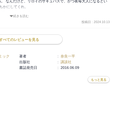
。 なんだけど、リロイのサキュバスで、かつ夜毎大人になるとい
ちかにしてくれ。 

ぼのになりきれずちょっとモヤっとする。 

続きを読む
せいで、身体は大人、頭脳は子供っていう逆コナンみたいな一番心配
投稿日
:
2024.10.13
すべてのレビューを見る
ミック
著者
:
奈良一平
出版社
:
講談社
書誌発売日
:
2016.06.09
もっと見る