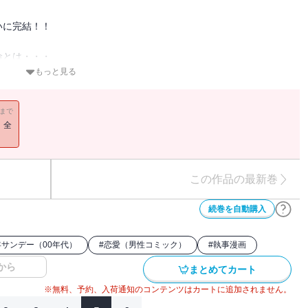
いに完結！！
命とは・・・
もっと見る
の
ックスへ＿＿
11まで
！全
載時の豪華カラー完全再現で収録！
！
この作品の最新巻
続巻を自動購入
サンデー（00年代）
#
恋愛（男性コミック）
#
執事漫画
から
まとめてカート
※無料、予約、入荷通知のコンテンツはカートに追加されません。