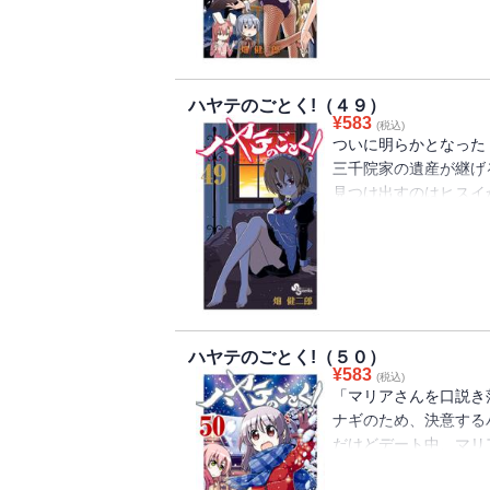
そして、三千院家の遺
最重要人物が遂に姿を
ハヤテのごとく!（４９）
相続候補者たちに課せ
¥
583
(税込)
「最後のゲーム」とは
ついに明らかとなった
三千院家の遺産が継げ
見つけ出すのはヒスイ
全くもって見逃せない
だけど、ナギと愉快な
核心に次ぐ核心の４８
相変わらずな てんや
超絶危険人物を相手に
クライマックスムード
ハチャメチャ元気な４
ハヤテのごとく!（５０）
¥
583
(税込)
「マリアさんを口説き
ナギのため、決意する
だけどデート中、マリ
ハヤテに伝えたいこと