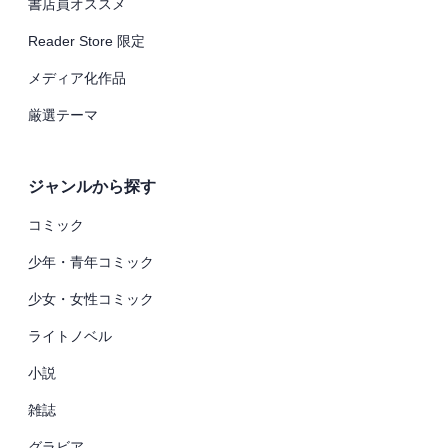
書店員オススメ
Reader Store 限定
メディア化作品
厳選テーマ
ジャンルから探す
コミック
少年・青年コミック
少女・女性コミック
ライトノベル
小説
雑誌
グラビア