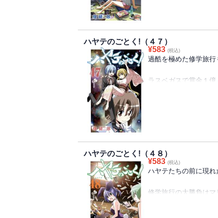
修学旅行なんて言葉で
修学旅行を根本から考
ぶっ飛びイベント・・
ハヤテのごとく!（４７）
¥
583
(税込)
過酷を極めた修学旅行
ラスベガスで賞金１億
最後のオリエンテーシ
その名も・・・「逆バ
果たして優勝は誰の手
そして、ハヤテとナギ
ハヤテのごとく!（４８）
¥
583
(税込)
いつにもなく、マジメ
ハヤテたちの前に現れ
愛と流血の執事コメデ
マジで必見、怒濤の４
修学旅行の大勝負はマ
ルーレット対決に賭け
ラスボス・マリアさん