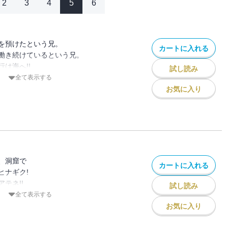
2
3
4
5
6
を預けたという兄。
カートに入れる
働き続けているという兄。
は海へ!!
試し読み
埼の血が、
全て表示する
!!
お気に入り
、王玉捜しも、
スも･･･
です!!
、洞窟で
カートに入れる
ヒナギク!
テネ!!
試し読み
ギお嬢さま!!!
全て表示する
になってみたり、
お気に入り
苦茶やってみたり、
いいんです。