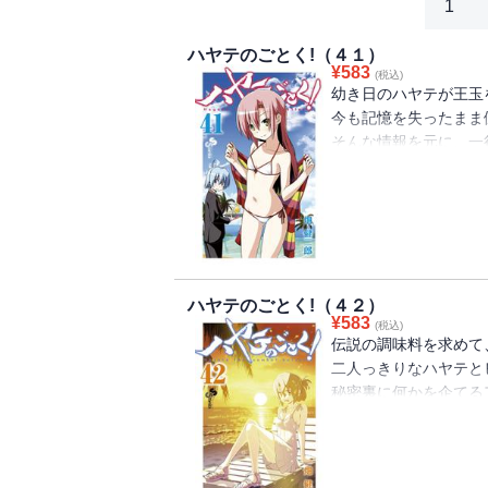
1
ハヤテのごとく!（４１）
¥
583
(税込)
幼き日のハヤテが王玉
今も記憶を失ったまま
そんな情報を元に、一行
だが不幸に愛された綾
波瀾の日々を呼び寄せる
十年ぶりの兄弟再会も
ドッキドキのラブロマン
一筋縄じゃあいかないん
ハヤテのごとく!（４２）
¥
583
(税込)
伝説の調味料を求めて
二人っきりなハヤテと
秘密裏に何かを企てるア
そして、暇を持て余すナ
恋愛成就に向けて大胆
ノルマ達成のため無茶
時にしんみりしたって