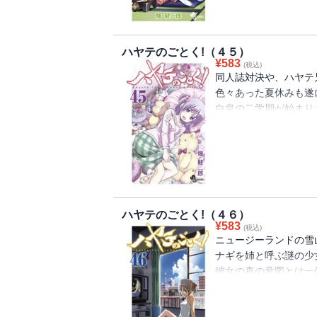
執事とそれなりに愉快
今日も元気に暮らして
ハヤテのごとく!（４５）
¥
583
(税込)
同人誌対決や、ハヤテ
色々あった夏休みも遂
白皇の二学期が始まりま
イベント盛り沢山の新
五大伝統行事の一つ『修
想像をはるかに超えた
謎の新キャラも登場して･
今巻も、夢と危険がい
ハヤテのごとく!（４６）
¥
583
(税込)
ニュージーランドの雪
ナギを姉と呼ぶ謎の少
彼女の真の意図とは一
そして次の舞台はアマ
過酷すぎる状況にリタ