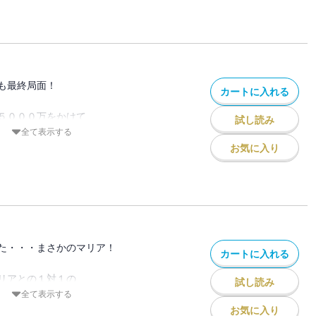
は語れない、
え直したくなる
・爆走中です。
も最終局面！
カートに入れる
５０００万をかけて
試し読み
ョンが始まる！
全て表示する
バ抜き」！？
お気に入り
に＿＿
の関係にも変化が！
な展開が続く
た・・・まさかのマリア！
カートに入れる
ィー！
７巻です！
リアとの１対１の
試し読み
られた・・・
全て表示する
に挑むのは、一体！？
お気に入り