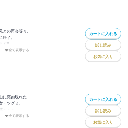
な仲間達は、
います。
兄との再会等々、
カートに入れる
に終了。
す!!
試し読み
学期、最初に待つのは
全て表示する
学旅行レベル５』!!
お気に入り
行き先に加え、
･･!?
っぱいです。
山に突如現れた
カートに入れる
女・ツグミ。
体・・・
試し読み
ゾン！？
全て表示する
イア続出！？
お気に入り