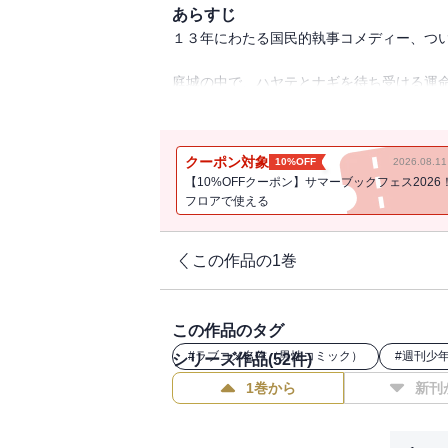
あらすじ
１３年にわたる国民的執事コメディー、つ
庭城の中で、ハヤテとナギを待ち受ける運
そして、ヒナギク、西沢さん、マリアたち
それぞれの想いが重なり、物語はクライマ
クーポン対象
10%OFF
2026.08.
【10%OFFクーポン】サマーブックフェス2026
さらに、全国民必読の感動の最終回を、連
フロアで使える
特別描き下ろしオマケも超大充実の最終巻
この作品の1巻
５１巻も同時発売！！
この作品のタグ
#
ラブコメ名作（男性コミック）
#
週刊少年
シリーズ作品(
52
件)
1巻から
新刊