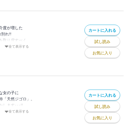
いって事で!!
介度が増した
カートに入れる
別れ!!
を取り戻すべく
試し読み
ヤテだが、
全て表示する
待っていて･･･!?
お気に入り
るものか。
ならぬ･･･
死に働いてます!!
な女の子に
カートに入れる
称「天然ジゴロ」。
ます･･･!!
試し読み
焦る西沢!!
全て表示する
お気に入り
!