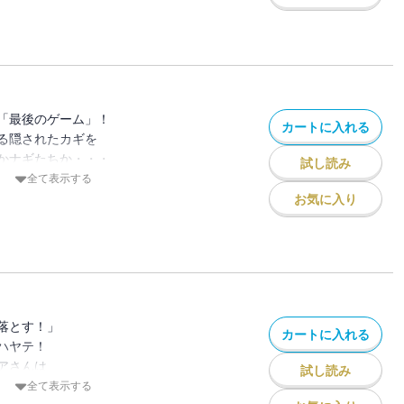
産相続をめぐる
現す・・・！
られた
・・・・・・
「最後のゲーム」！
カートに入れる
る隠されたカギを
かナギたちか・・・
試し読み
、
仲間たちは
全て表示する
巻です！
わんやの大捜索・・・
お気に入り
大丈夫なの！？
お構いなしの
９巻です！
落とす！」
カートに入れる
ハヤテ！
アさんは
試し読み
があり・・・
全て表示する