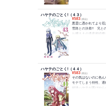
すべては、夏の太陽のせ
ハヤテのごとく!（４３）
¥
583
(税込)
悪霊に憑かれてより厄
雪路との決着!! 兄との
お嬢さまの遺産相続権
王玉を手に入れたいハ
そこにはやっぱり波瀾が
この道を行けばどうな
多分死ぬ。でも行かねば
不幸な執事は、今日も必
ハヤテのごとく!（４４）
¥
583
(税込)
その気はないのに色ん
モテてしまう特性、通
綾埼ハヤテが再びやらかし
出現する新ヒロイン!! 
相談に乗るラブ師匠!!
呑気すぎるお嬢さま･･･!