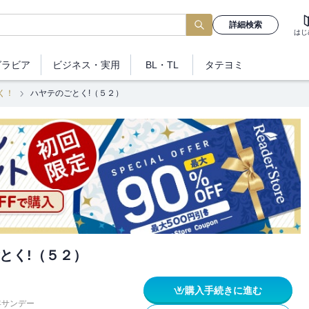
詳細検索
はじ
グラビア
ビジネス
・実用
BL・TL
タテヨミ
く！
ハヤテのごとく!（５２）
とく!（５２）
購入手続きに進む
年サンデー