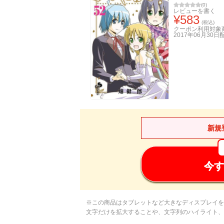
(
0
)
レビューを書く
¥
583
(税込)
クーポン利用対象
2017年06月30日
新規
今す
※この商品はタブレットなど大きなディスプレイを
文字だけを拡大することや、文字列のハイライト、