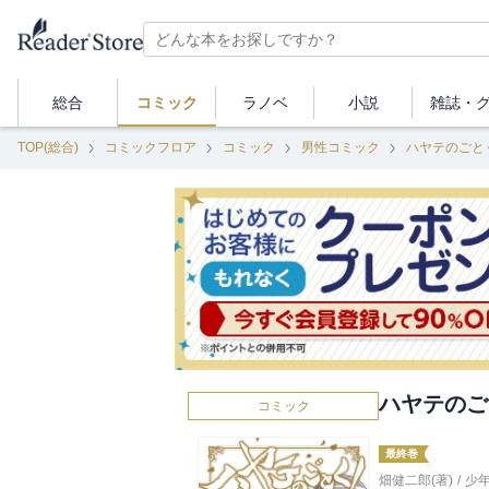
総合
コミック
ラノベ
小説
雑誌・
TOP(総合)
コミックフロア
コミック
男性コミック
ハヤテのごと
ハヤテのご
コミック
最終巻
畑健二郎(著)
/
少