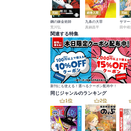
完結
続巻入荷
完結
鋼の錬金術師
九条の大罪
荒川弘
真鍋昌平
田中靖
関連する特集
新刊にも使える！選べるクーポン配布中！
同じジャンルのランキング
1
位
2
位