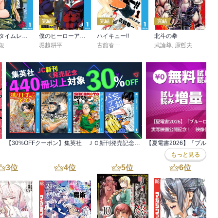
完結
完結
完結
サマータイムレンダ
僕のヒーローアカデミア
ハイキュー!!
北斗の拳
規
堀越耕平
古舘春一
武論尊
,
原哲夫
【30%OFFクーポン】集英社 ＪＣ新刊発売記念 440冊以上対象
もっと見る
3
位
4
位
5
位
6
位