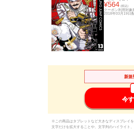
¥
564
(税込)
クーポン利用対象
2018年03月19日
新規
今す
※この商品はタブレットなど大きなディスプレイを
文字だけを拡大することや、文字列のハイライト、