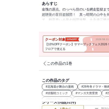
あらすじ
金塊の原点。のっぺら坊のいる網走監獄ま
超聴覚の盲目盗賊団！ 真っ暗闇の山中を丸
て、鶴見率いる第七師団進撃、土方歳三勢
る…。決戦前夜、開戦絶後の第13巻!!!!!!!
クーポン対象
10%OFF
2026.08.
【10%OFFクーポン】サマーブックフェス2026
フロアで使える
この作品の1巻
この作品のタグ
#
北海道が舞台の漫画
#
26年冬ドラマ・映
#
頭脳戦コミック
#
マンガ大賞受賞
#
#
2018年アニメ化
#
2022年アニメ化
シリーズ作品(
31
件)
#
2020年アニメ化
#
2024年映画化