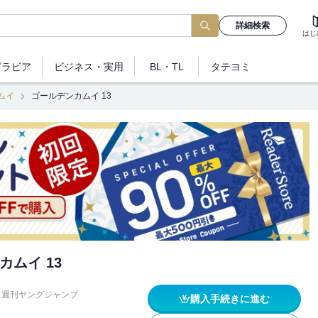
詳細検索
はじ
グラビア
ビジネス
・実用
BL・TL
タテヨミ
ムイ
ゴールデンカムイ 13
カムイ 13
週刊ヤングジャンプ
購入手続きに進む