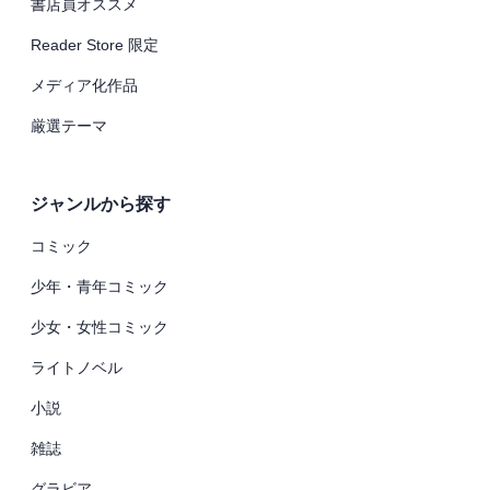
書店員オススメ
Reader Store 限定
メディア化作品
厳選テーマ
ジャンルから探す
コミック
少年・青年コミック
少女・女性コミック
ライトノベル
小説
雑誌
グラビア