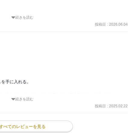
続きを読む
投稿日
:
2026.06.04
むトンネルを掘る。

本一味に合流。

、そこにいたのっぺらぼうは犬堂典獄が用意した警報装置で、侵入が
あああああああああ！！！」

を手に入れる。

シパと白石を囮にし、

ぼうの所へ向かう。

に会いにいく。トンネルを掘って、網走監獄内へ侵入する。

続きを読む


投稿日
:
2025.02.22
の夜にのっぺらぼうに会いに行く。

される。そこに第七師団が突入してくる。
すべてのレビューを見る