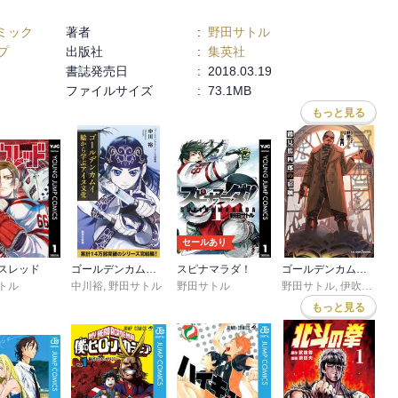
ミック
著者
:
野田サトル
マッの表情から読者へ色々伝える感じも良し。

プ
出版社
:
集英社
書誌発売日
:
2018.03.19
だりは勉強になります。

ファイルサイズ
:
73.1MB
もっと見る
、とは。
セールあり
スレッド
ゴールデンカムイ 絵から学ぶアイヌ文化
スピナマラダ！
ゴールデンカムイ 鶴見篤四郎の宿願
トル
中川裕
,
野田サトル
野田サトル
野田サトル
,
伊吹亜門
もっと見る