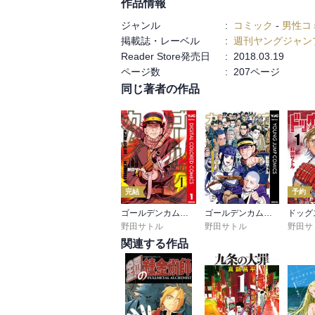
作品情報
う〜ん。単純に面白い。

ジャンル
:
コミック
-
男性コ
のっぺらぼうの恐怖感はなかなか。インカラ
掲載誌・レーベル
:
週刊ヤングジャン
Reader Store発売日
:
2018.03.19
なんと言っても、アイヌにとっての秋鮭のく
ページ数
:
207ページ
同じ著者の作品
本当のチチタプは新鮮な鮭の脳みそだった
完結
予約
ゴールデンカムイ カラー版
ゴールデンカムイ公式ファンブック 探究者たちの記録
ドッグ
野田サトル
野田サトル
野田サ
関連する作品