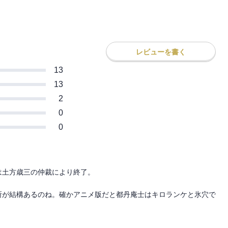
レビューを書く
13
13
2
0
0
土方歳三の仲裁により終了。

所が結構あるのね。確かアニメ版だと都丹庵士はキロランケと氷穴で