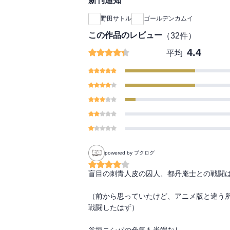
新刊通知
野田サトル
ゴールデンカムイ
この作品のレビュー
（
32
件）
4.4
平均
powered by ブクログ
盲目の刺青人皮の囚人、都丹庵士との戦闘は
（前から思っていたけど、アニメ版と違う
戦闘したはず）

谷垣ニシパの色気も半端なし。
