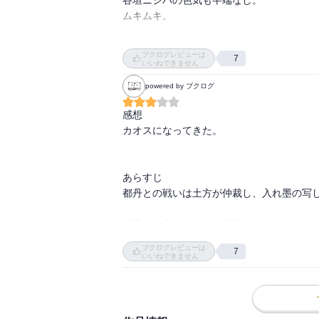
ムキムキ。

そして一同はついに網走監獄へ。

ブクログレビューは
7
鮭漁をしているアイヌに変装し、監獄内に進
いいねできません
powered by ブクログ
門倉看守部長は土方歳三と繋がっていて、杉
感想

ついに新月の夜に網走監獄内に忍び込むが
カオスになってきた。

バレてしまう。

「あああああああああああああああああああ
あらすじ

都丹との戦いは土方が仲裁し、入れ墨の写し
しかしこれは土方歳三の作戦であり、杉本ニ
都丹庵士はアシリパを連れて本当ののっぺら
杉元は土方たちと網走監獄へ。のっぺらぼう
ブクログレビューは
同時に第七師団が網走監獄に攻撃を開始！！
7
門倉看守部長が土方との内通者だった。新月
いいねできません
オホーツク海から戦艦を送り込む！！

アシリパたちは偽物ののっぺらぼうに会わ