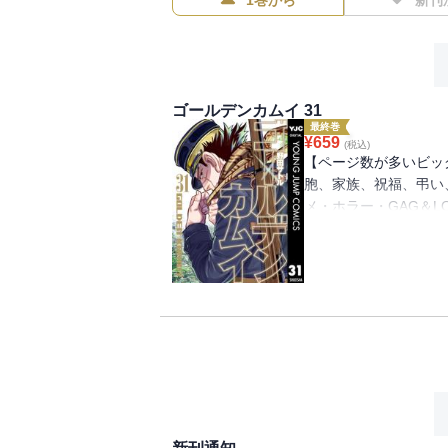
1巻から
新刊
ゴールデンカムイ 31
最終巻
¥
659
(税込)
【ページ数が多いビッ
胞、家族、祝福、弔い
メ・ホラー・GAG＆L
大団円の最終巻!!!!!!!