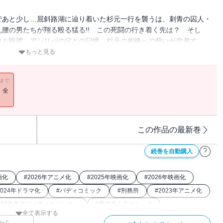
であと少し…屈斜路湖に辿り着いた杉元一行を襲うは、刺青の囚人・
腰の男たちが翔る殴る猛る!! この死闘の行き着く先は？ そし
力も暗躍。アシリパの父との記憶、杉元の相棒への想いが交差す
もっと見る
11まで
！全
この作品の最新巻
続巻を自動購入
画化
#
2026年アニメ化
#
2025年映画化
#
2026年映画化
2024年ドラマ化
#
バディコミック
#
刑務所
#
2023年アニメ化
#
26年冬アニメ化（コミック）
#
最強主人公コミック
全て表示する