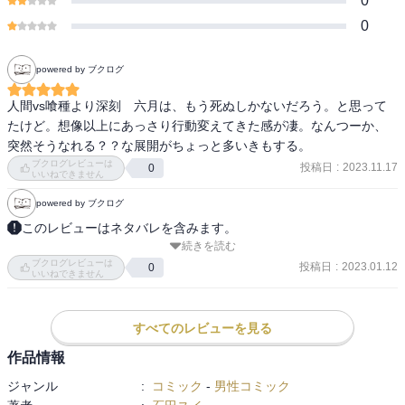
0
0
powered by ブクログ
人間vs喰種より深刻　六月は、もう死ぬしかないだろう。と思って
たけど。想像以上にあっさり行動変えてきた感が凄。なんつーか、
突然そうなれる？？な展開がちょっと多いきもする。
ブクログレビューは
投稿日
:
2023.11.17
0
いいねできません
powered by ブクログ
このレビューはネタバレを含みます。
続きを読む
危うかった心配の種は一つ消えた。瓜江がどんどんかっこよくなっ
ブクログレビューは
ていくなあ。金木も最後かっこよかった。いいよ～。才子ちゃん死
投稿日
:
2023.01.12
0
いいねできません
なないで！そして残りはアイツ。皆で助け合い、一枚岩になって戦
うだけ。結局お前がラスボスなのか。やっと、会えた。
すべてのレビューを見る
作品情報
ジャンル
:
コミック
-
男性コミック