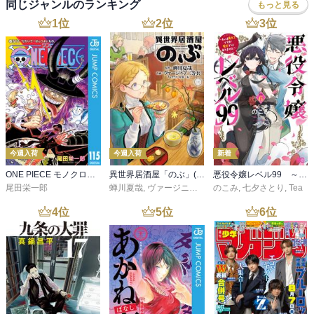
同じジャンルのランキング
もっと見る
1
位
2
位
3
位
今週入荷
今週入荷
新着
ONE PIECE モノクロ版 115
異世界居酒屋「のぶ」(22)
悪役令嬢レベル99 ～私は裏ボスですが魔王ではありません～ その６
尾田栄一郎
蝉川夏哉
,
ヴァージニア二等兵
のこみ
,
転
,
七夕さとり
,
Tea
4
位
5
位
6
位