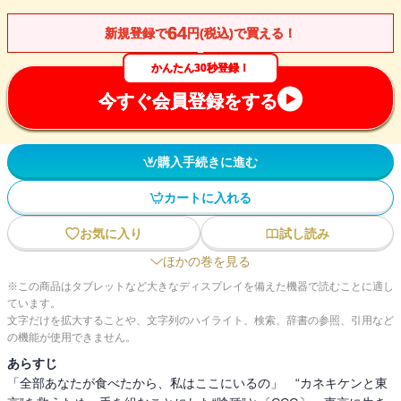
64
新規登録で
円(税込)で買える！
かんたん30秒登録！
今すぐ会員登録をする
購入手続きに進む
カートに入れる
お気に入り
試し読み
ほかの巻を見る
※この商品はタブレットなど大きなディスプレイを備えた機器で読むことに適し
ています。
文字だけを拡大することや、文字列のハイライト、検索、辞書の参照、引用など
の機能が使用できません。
あらすじ
「全部あなたが食べたから、私はここにいるの」 “カネキケンと東