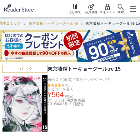
はじめて
会員登録
サインイン
検索
男性コミック
東京喰種トーキョーグール:re
東京喰種トーキョーグール:re 15
東京喰種トーキョーグール:re 15
コミック
石田スイ(著者)
/
週刊ヤングジャンプ
(
10
)
レビューを書く
¥
564
(税込)
クーポン利用対象商品
2018年03月19日
配信