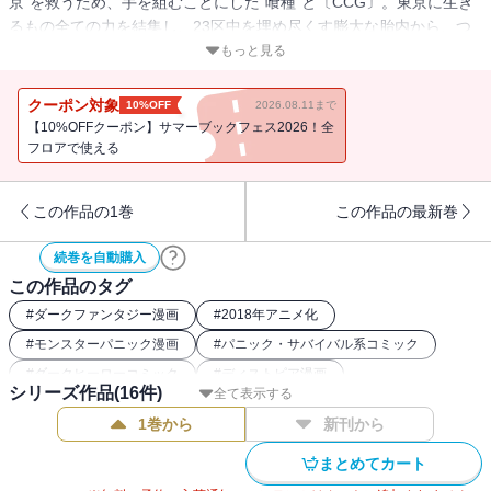
京”を救うため、手を組むことにした“喰種”と〔CCG〕。東京に生き
るもの全ての力を結集し、23区中を埋め尽くす膨大な胎内から、つ
いに本体の足がかりを掴んだ両者。“佐々木琲世”の幻影を追う六月透
もっと見る
と、“金木研”を繋ぎとめる霧嶋董香。Qs班の存在意義を問う、最終
対峙。そして、カネキの脳内には、文字と“喰”を愛した“あの女性”が
クーポン対象
10%OFF
2026.08.11まで
――…！
【10%OFFクーポン】サマーブックフェス2026！全
フロアで使える
この作品の1巻
この作品の最新巻
続巻を自動購入
この作品のタグ
#
ダークファンタジー漫画
#
2018年アニメ化
#
モンスターパニック漫画
#
パニック・サバイバル系コミック
#
ダークヒーローコミック
#
ディストピア漫画
シリーズ作品(
16
件)
全て表示する
#
東京喰種トーキョーグール関連作
1巻から
新刊から
まとめてカート