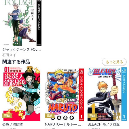
ジャックジャンヌ FOLIAGE ～アンバー・オニキス～
石田スイ
関連する作品
もっと見る
完結
完結
完結
炎炎ノ消防隊
NARUTO―ナルト― カラー版
BLEACH モノクロ版