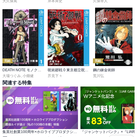
大久保篤
岸本斉史
久保帯人
完結
完結
DEATH NOTE モノクロ版
呪術廻戦 0 東京都立呪術高等専門学校
鋼の錬金術師
大場つぐみ
,
小畑健
芥見下々
荒川弘
関連する特集
集英社創業100周年×ホロライブプロダクション 鷹嶺ルイが選ぶ「私の100冊の本棚」特集