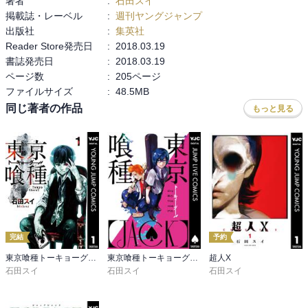
著者
:
石田スイ
掲載誌・レーベル
:
週刊ヤングジャンプ
出版社
:
集英社
Reader Store発売日
:
2018.03.19
書誌発売日
:
2018.03.19
ページ数
:
205ページ
ファイルサイズ
:
48.5MB
同じ著者の作品
もっと見る
完結
予約
東京喰種トーキョーグール
東京喰種トーキョーグール［JACK］
超人X
石田スイ
石田スイ
石田スイ