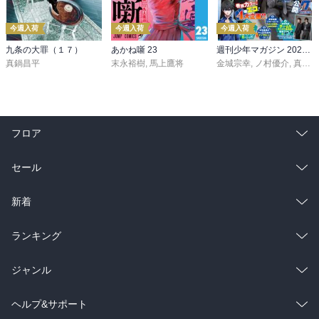
今週入荷
今週入荷
今週入荷
九条の大罪（１７）
あかね噺 23
週刊少年マガジン 2026年36・37号[2026年8月5日発売]
真鍋昌平
末永裕樹
,
馬上鷹将
金城宗幸
,
ノ村優介
,
真島ヒロ
フロア
総合
コミック
セール
ラノベ
小説
総合
コミック
新着
雑誌・グラビア
ビジネス・実用
ラノベ
小説
総合
コミック
ランキング
BL・TL
雑誌・グラビア
ビジネス・実用
ラノベ
小説
総合
コミック
ジャンル
BL・TL
雑誌・グラビア
ビジネス・実用
ラノベ
小説
コミック
男性コミック
ヘルプ&サポート