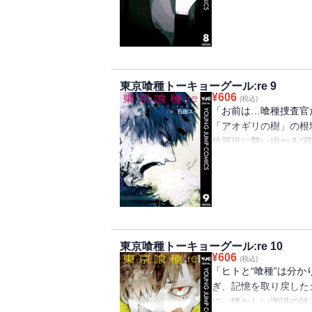
に、“ある声”が脳内
る。――半喰種“カネ
刃を交える。己の存在
東京喰種トーキョーグール:re 9
¥
606
(税込)
「お前は…喰種捜査官
「アオギリの樹」の根
鈴屋班に襲い掛かる“双
まつわる因縁の対峙。
の当たりにした衝撃の
〔CCG〕と“喰種”。
東京喰種トーキョーグール:re 10
¥
606
(税込)
「ヒトと“喰種”は分か
ぎ、記憶を取り戻した
に。懐かしい珈琲の味