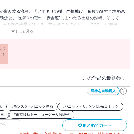
喚が響き渡る流島。「アオギリの樹」の根城は、多数の犠牲で埋め尽
執念と、“医師”の奸計。“赤舌連”にまつわる因縁の対峙。そして、
した衝撃の光景とは…？ 交わることのない、〔CCG〕と“喰種”。
もっと見る
11まで
！全
この作品の最新巻
続巻を自動購入
化
#
モンスターパニック漫画
#
パニック・サバイバル系コミック
漫画
#
東京喰種トーキョーグール関連作
から
まとめてカート