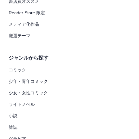
書店員オススメ
Reader Store 限定
メディア化作品
厳選テーマ
ジャンルから探す
コミック
少年・青年コミック
少女・女性コミック
ライトノベル
小説
雑誌
グラビア