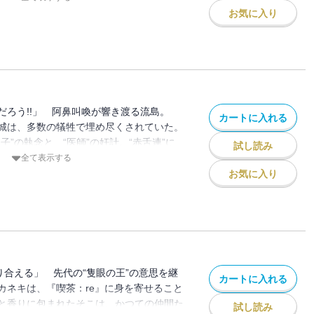
に響く――。そして、青年は「生」を求め
お気に入り
キケン”として。死神は静かに微笑み、再び
を確かめ合う、“親子”のように――。
だろう!!」 阿鼻叫喚が響き渡る流島。
カートに入れる
城は、多数の犠牲で埋め尽くされていた。
子”の執念と、“医師”の奸計。“赤舌連”に
試し読み
そして、六月の捜索に出た瓜江Qs班が目
全て表示する
光景とは…？ 交わることのない、
お気に入り
その焦点が、ついに揺らぎ始める――。
り合える」 先代の“隻眼の王”の意思を継
カートに入れる
カネキは、『喫茶：re』に身を寄せること
と香りに包まれたそこは、かつての仲間た
試し読み