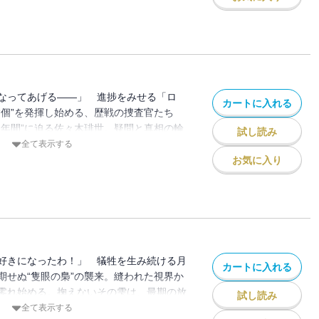
昇進したハイセたちQsの次なる標的は
ン”でつながる両者が、交わる先にあるもの
なってあげる――」 進捗をみせる「ロ
カートに入れる
“個”を発揮し始める、歴戦の捜査官たち
０年間”に迫る佐々木琲世。疑問と真相の輪
試し読み
てゆく。一方、主・月山習のため、ハイセ
全て表示する
と画策するカナエは、「アオギリの樹」と
お気に入り
近づく、数多の足音。そして、景色は縫わ
存在によって――…！
好きになったわ！」 犠牲を生み続ける月
カートに入れる
期せぬ“隻眼の梟”の襲来。縫われた視界か
零れ始める。掬えないその雫は、最期の放
試し読み
みてゆく。行き場のない意志を遺して。そ
全て表示する