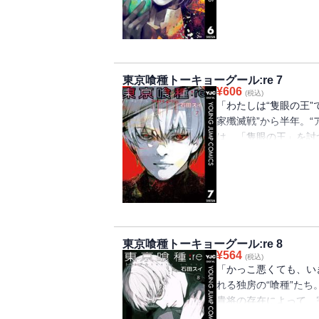
して、漆黒が東京を包
まるで、瞬きすら惜し
東京喰種トーキョーグール:re 7
¥
606
(税込)
「わたしは“隻眼の王
家殲滅戦”から半年。“
は、「隻眼の王」を討
城“流島”への上陸と
る。そして、最終作「
あると明言した高槻泉
に揺らし始める。コク
中、佐々木琲世は“あ
れる者”の瞳に赫い意
東京喰種トーキョーグール:re 8
¥
564
(税込)
「かっこ悪くても、い
れる独房の“喰種”たち
貴将の存在によって、
が放つ無数の刃に容赦