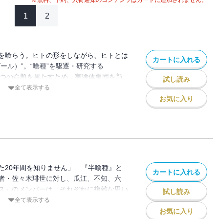
※無料、予約、入荷通知のコンテンツはカートに追加されません。
1
2
を喰らう。ヒトの形をしながら、ヒトとは
カートに入れる
ール）”。“喰種”を駆逐・研究する
とつの命題を果たすため、実験体集団を新
試し読み
インクス」。「まともな人間」ではない彼
全て表示する
査官が“東京”で向き合うものとは――!?
お気に入り
た20年間を知りません」 『半喰種』と
カートに入れる
者・佐々木琲世に対し、瓜江、不知、六
ス」のメンバーは、それぞれに複雑な思い
試し読み
を拡大している喰種集団「アオギリの樹」
全て表示する
なる標的「ナッツクラッカー」の捜査
お気に入り