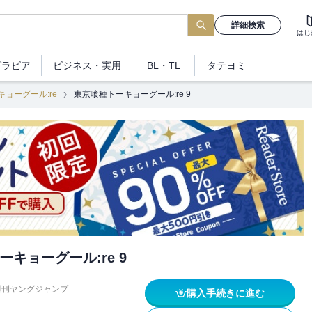
詳細検索
はじ
グラビア
ビジネス
・実用
BL・TL
タテヨミ
ョーグール:re
東京喰種トーキョーグール:re 9
キョーグール:re 9
週刊ヤングジャンプ
購入手続きに進む