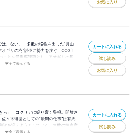
む時、ふたつの“隻眼”が光を放ち始める。
お気に入り
む、双眸のように――。
”では、ない」 多数の犠牲を出した“月山
カートに入れる
アオギリの樹”討伐に勢力を注ぐ〔CCG〕
つことを最重要課題とし、アオギリの根
試し読み
同時に、コクリアを防衛する作戦に踏み切
全て表示する
王のビレイグ」を上梓し、自身が“喰種”で
お気に入り
。世界の根源を疑う問題作が、東京を静か
リアに、侵入者を告げる警報が鳴り響く
る決意”とともに、獄内を駆け巡る。“奪わ
思を灯しながら――…！
きろ」 コクリアに鳴り響く警報。開放さ
カートに入れる
。佐々木琲世としての“最期の仕事”は有馬
完遂を迎えようとしていた。無敗の捜査官
試し読み
なく肉体を刻まれたとき、既視感ととも
全て表示する