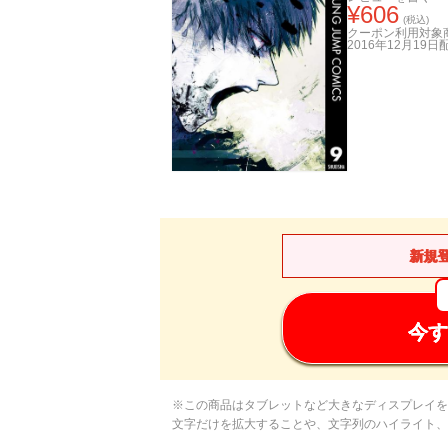
¥
606
(税込)
クーポン利用対象
2016年12月19日
新規
今す
※この商品はタブレットなど大きなディスプレイを
文字だけを拡大することや、文字列のハイライト、