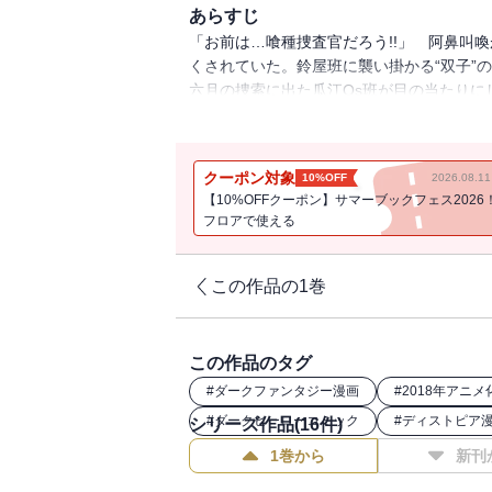
あらすじ
「お前は…喰種捜査官だろう!!」 阿鼻叫
くされていた。鈴屋班に襲い掛かる“双子”の
六月の捜索に出た瓜江Qs班が目の当たりに
その焦点が、ついに揺らぎ始める――。
クーポン対象
10%OFF
2026.08.
【10%OFFクーポン】サマーブックフェス2026
フロアで使える
この作品の1巻
この作品のタグ
#
ダークファンタジー漫画
#
2018年アニメ
#
ダークヒーローコミック
#
ディストピア
シリーズ作品(
16
件)
1巻から
新刊