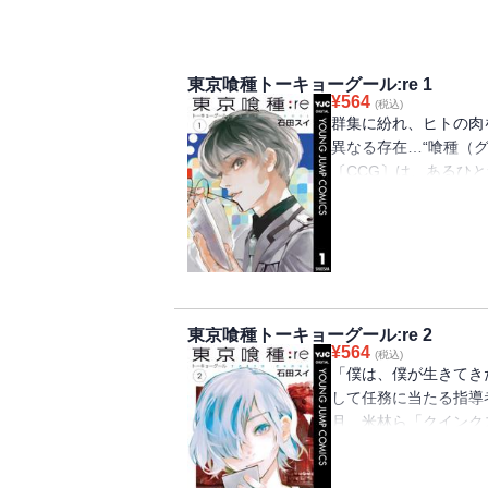
東京喰種トーキョーグール:re 1
¥
564
(税込)
群集に紛れ、ヒトの肉
異なる存在…“喰種（グ
〔CCG〕は、あるひ
設。――その名は「ク
らと、佐々木琲世一等捜
東京喰種トーキョーグール:re 2
¥
564
(税込)
「僕は、僕が生きてき
して任務に当たる指導
月、米林ら「クインク
を抱く。 一層の戦力
の動向を探りつつ、次