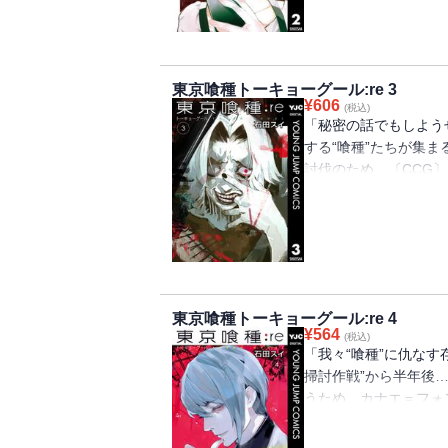
へ。 ふと引き寄せら
出会う。 そこに、自
東京喰種トーキョーグール:re 3
¥
606
(税込)
「秘密の話でもしよう
する“喰種”たちが集
討伐のため、〔CCG
討作戦」を決行する。
戦に参加したハイセた
る異形の影が忍び寄る
の爪痕を刻む時、ハイ
東京喰種トーキョーグール:re 4
¥
564
(税込)
「我々“喰種”に仇な
掃討作戦”から半年後
うため、カナエ＝フォ
名の“大量誘拐”を繰
見かねて、カナエは単