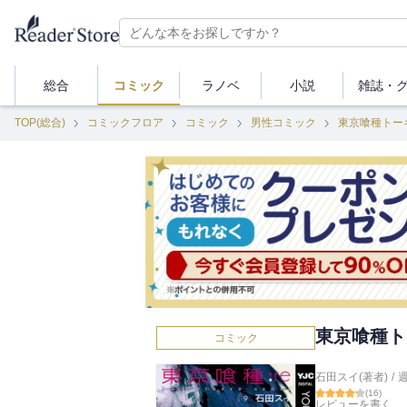
総合
コミック
ラノベ
小説
雑誌・
TOP(総合)
コミックフロア
コミック
男性コミック
東京喰種トーキ
東京喰種トー
コミック
石田スイ(著者)
/
(
16
)
レビューを書く