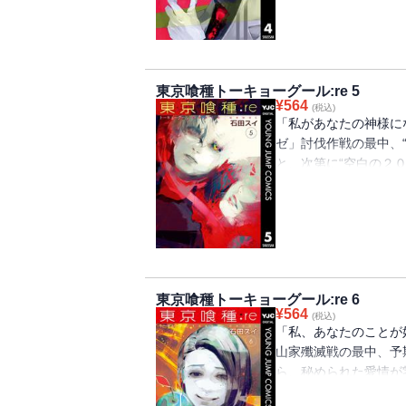
の力を借りて。一方、
「ロゼ」。“カネキケ
とは――!?
東京喰種トーキョーグール:re 5
¥
564
(税込)
「私があなたの神様に
ゼ」討伐作戦の最中、
と、次第に“空白の２
郭が、徐々に姿を現し
らQsの面々を消そう
接触を図る。月山家に
れる。片眼が紅く蠢く
東京喰種トーキョーグール:re 6
¥
564
(税込)
「私、あなたのことが
山家殲滅戦の最中、予
ら、秘められた愛情が
物線を描き、対象に沁