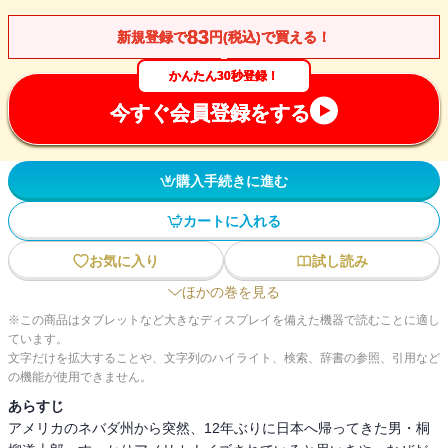
83
新規登録で
円(税込)で買える！
かんたん30秒登録！
今すぐ会員登録をする
購入手続きに進む
カートに入れる
お気に入り
試し読み
ほかの巻を見る
※この商品はタブレットなど大きなディスプレイを備えた機器で読むことに適し
ています。
文字だけを拡大することや、文字列のハイライト、検索、辞書の参照、引用など
の機能が使用できません。
あらすじ
アメリカのネバダ州から突然、12年ぶりに日本へ帰ってきた男・桐