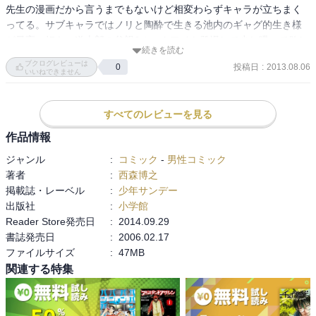
先生の漫画だから言うまでもないけど相変わらずキャラが立ちまく
ってる。サブキャラではノリと陶酔で生きる池内のギャグ的生き様
が最高に好き。道士郎の父親&ホークアイも登場して少し喋って欲し
続きを読む
かった。
ブクログレビューは
投稿日
:
2013.08.06
0
いいねできません
すべてのレビューを見る
作品情報
ジャンル
:
コミック
-
男性コミック
著者
:
西森博之
掲載誌・レーベル
:
少年サンデー
出版社
:
小学館
Reader Store発売日
:
2014.09.29
書誌発売日
:
2006.02.17
ファイルサイズ
:
47MB
関連する特集