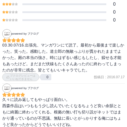
0
0
0
powered by ブクログ
03.30.07/16.出張先、マンガワンにて読了。最初から最後まで楽しか
った。笑った。感動した。道士郎の無敵っぷりが貫かれたままでよ
かった。殿の本当の強さ。時にはずるい感じもしたし、躱せる才能
もあったけど。まだまだ伏線もたくさんあったのに終わってしまっ
たのが非常に残念。皆とてもいいキャラでした。
ブクログレビューは
投稿日
:
2016.07.17
0
いいねできません
powered by ブクログ
久々に読み返してもやっぱり面白い。

西森作品はいつももう少し読んでいたくなるちょうど良い余韻とと
もに綺麗に終わってくれる。根拠の無い打ち切り説がネットではま
かり通っているのが不思議。無駄に長いとがっかりする俺にはちょ
うど良かったからどうでもいいけどね。
