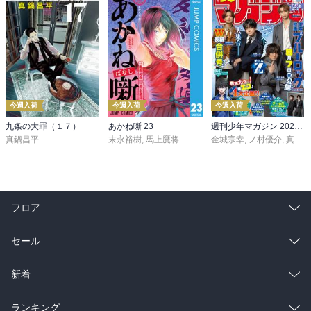
今週入荷
今週入荷
今週入荷
九条の大罪（１７）
あかね噺 23
週刊少年マガジン 2026年36・37号[2026年8月5日発売]
真鍋昌平
末永裕樹
,
馬上鷹将
金城宗幸
,
ノ村優介
,
真島ヒロ
フロア
総合
コミック
セール
ラノベ
小説
総合
コミック
新着
雑誌・グラビア
ビジネス・実用
ラノベ
小説
総合
コミック
ランキング