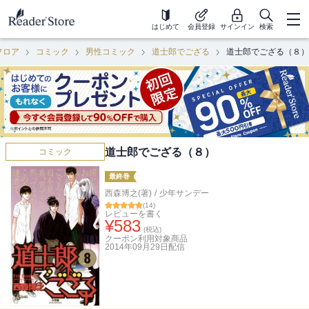
はじめて
会員登録
サインイン
検索
フロア
コミック
男性コミック
道士郎でござる
道士郎でござる（８）
道士郎でござる（８）
コミック
最終巻
西森博之(著)
/
少年サンデー
(
14
)
レビューを書く
¥
583
(税込)
クーポン利用対象商品
2014年09月29日
配信