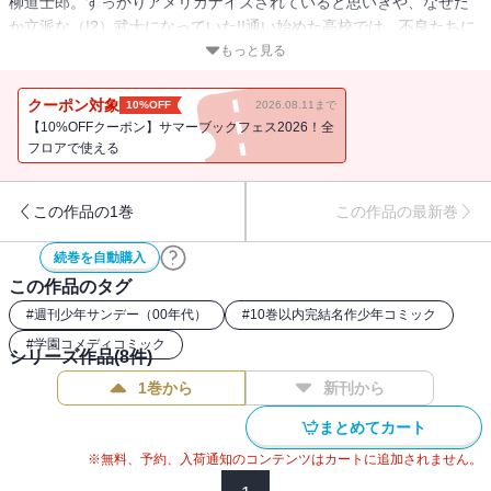
柳道士郎。すっかりアメリカナイズされていると思いきや、なぜだ
か立派な（!?）武士になっていた!!通い始めた高校では、不良たちに
「男の勝負」を挑み、大騒動。道士郎の主君にされてしまった同級
もっと見る
生の健助は、いつ何が起きるか気が気じゃないorz ハラハラドキド
キの最強爆笑学園コメディー！
クーポン対象
10%OFF
2026.08.11まで
【10%OFFクーポン】サマーブックフェス2026！全
フロアで使える
この作品の1巻
この作品の最新巻
続巻を自動購入
この作品のタグ
#
週刊少年サンデー（00年代）
#
10巻以内完結名作少年コミック
#
学園コメディコミック
シリーズ作品(
8
件)
1巻から
新刊から
まとめてカート
※無料、予約、入荷通知のコンテンツはカートに追加されません。