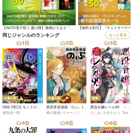
【AKITA電子祭り 夏の陣】奥嶋ひろまさ「ババ ンババンバンバンパイア」最新14巻発売記念フェア
同じジャンルのランキング
もっと見る
1
位
2
位
3
位
今週入荷
今週入荷
新着
ONE PIECE モノクロ版 115
異世界居酒屋「のぶ」(22)
悪役令嬢レベル99 ～私は裏ボスですが魔王ではありません～ その６
尾田栄一郎
蝉川夏哉
,
ヴァージニア二等兵
のこみ
,
転
,
七夕さとり
,
Tea
4
位
5
位
6
位