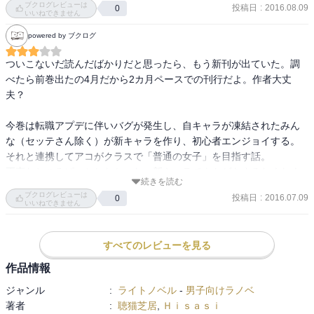
ブクログレビューは
投稿日
:
2016.08.09
0
　色々思い悩みながらも、結局は自分らしさに立ち返っていくとこ
いいねできません
ろなどは実に青春物語らしく、その悩ましさも含めて非常に爽快で
powered by ブクログ
ある。ネトゲという題材を取りながら、その実シンプルに青春物語
を紡いでいる本シリーズとしては、本当にらしい物語だっただろ
ついこないだ読んだばかりだと思ったら、もう新刊が出ていた。調
う。

べたら前巻出たの4月だから2カ月ペースでの刊行だよ。作者大丈
夫？

　三、四回ほど通読したが、星五つと言う評価は揺るがなかった。

　本シリーズの流れからして、次の巻で一つ終止符が打たれること
今巻は転職アプデに伴いバグが発生し、自キャラが凍結されたみん
になると思うが（おおむね三巻構成で大きな流れが展開してい
な（セッテさん除く）が新キャラを作り、初心者エンジョイする。
る）、楽しみに待ちたいところだ。
それと連携してアコがクラスで「普通の女子」を目指す話。

正直なところぱっとしなかった。新キャラでネトゲをするわくわく
続きを読む
さよりも、倉庫等が凍結されることによるぐだぐだ感の方が前に出
ブクログレビューは
投稿日
:
2016.07.09
0
ていたし、効率重視に感じて初めてネトゲするんだというわくわく
いいねできません
感は見られなかった。分厚い割には会話もキレがない。ルシアンと
いい感じの恋人関係になって、クラスメイトからも適度な距離感で
すべてのレビューを見る
可愛がられ、部活では気の合う仲間とわいわいゲームを楽しむ……
アコは現状に十分満足しているから、これ以上望むものはないのか
作品情報
も。部活に新入生も入らないし、このまま卒業までだらだら過ごす
ジャンル
:
ライトノベル
-
男子向けラノベ
だけなのは、アコ達本人は楽しいかもしれないけれど見ている方と
著者
:
聴猫芝居
,
Ｈｉｓａｓｉ
してはキツいかもなぁ。方向性はどうなるのやら。