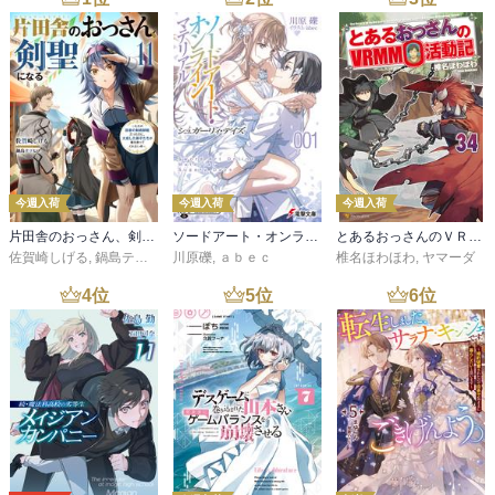
今週入荷
今週入荷
今週入荷
片田舎のおっさん、剣聖になる 11 ～ただの田舎の剣術師範だったのに、大成した弟子たちが俺を放ってくれない件～
ソードアート・オンライン マテリアル１ シュガーリィ・デイズ
とあるおっさんのＶＲＭＭＯ活動記34
佐賀崎しげる
,
鍋島テツヒロ
川原礫
,
ａｂｅｃ
椎名ほわほわ
,
ヤマーダ
4
位
5
位
6
位