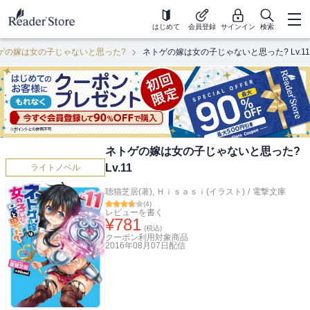
はじめて
会員登録
サインイン
検索
ゲの嫁は女の子じゃないと思った?
ネトゲの嫁は女の子じゃないと思った? Lv.11
ネトゲの嫁は女の子じゃないと思った?
Lv.11
ライトノベル
聴猫芝居(著)
,
Ｈｉｓａｓｉ(イラスト)
/
電撃文庫
(
4
)
レビューを書く
¥
781
(税込)
クーポン利用対象商品
2016年08月07日
配信