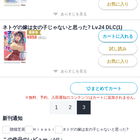
お気に入り
あらすじを見る
ネトゲの嫁は女の子じゃないと思った? Lv.24 DLC(1)
最新巻
カートに入れる
¥
858
(税込)
試し読み
お気に入り
あらすじを見る
まとめてカート
※無料、予約、入荷通知のコンテンツはカートに追加されません。
1
2
3
新刊通知
聴猫芝居
Ｈｉｓａｓｉ
ネトゲの嫁は女の子じゃないと思った?
この作品のレビュー
（
4
件）