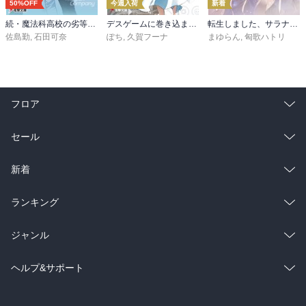
50%OFF
今週入荷
新着
続・魔法科高校の劣等生 メイジアン・カンパニー(11)
デスゲームに巻き込まれた山本さん、気ままにゲームバランスを崩壊させる７【電子特別版】
転生しました、サラナ・キンジェです。ごきげんよう。５ ～婚約破棄されたので田舎で気ままに暮らしたいと思います～【電子書店共通特典SS付】
佐島勤
,
石田可奈
ぽち
,
久賀フーナ
まゆらん
,
匈歌ハトリ
フロア
総合
コミック
セール
ラノベ
小説
総合
コミック
新着
雑誌・グラビア
ビジネス・実用
ラノベ
小説
総合
コミック
ランキング
BL・TL
雑誌・グラビア
ビジネス・実用
ラノベ
小説
総合
コミック
ジャンル
BL・TL
雑誌・グラビア
ビジネス・実用
ラノベ
小説
コミック
男性コミック
ヘルプ&サポート
BL・TL
雑誌・グラビア
ビジネス・実用
女性コミック
コミック誌
初めての方へ
ヘルプ