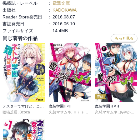
掲載誌・レーベル
:
電撃文庫
出版社
:
KADOKAWA
Reader Store発売日
:
2016.08.07
書誌発売日
:
2016.06.10
ファイルサイズ
:
14.4MB
同じ著者の作品
もっと見る
完結
テスターですけど、このネトゲ学園が難しすぎるとか言うのやめれる？
魔装学園H×H
魔装学園Ｈ×Ｈ
聴猫芝居
,
Bcoca
久慈マサムネ
,
Ｈｉｓａｓｉ
久慈マサムネ
,
黒銀
,
あやかわりく