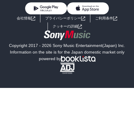
BL・TL
ライトノベル
男子向けラノベ
よくあるご質問
お問い合わせ
会社情報
プライバシーポリシー
ご利用条件
女子向けラノベ
小説
利用規約
クッキーの詳細
国内小説
海外小説
Copyright 2017 - 2026 Sony Music Entertainment(Japan) Inc.
ミステリー
SF
Information on the site is for the Japan domestic market only
powered by
歴史・時代小説
文学
雑誌
グラビア写真集
ボーイズラブ
ティーンズラブ
人文・思想・歴史
社会・政治・法律
ビジネス・経済
サイエンス・テクノロジー