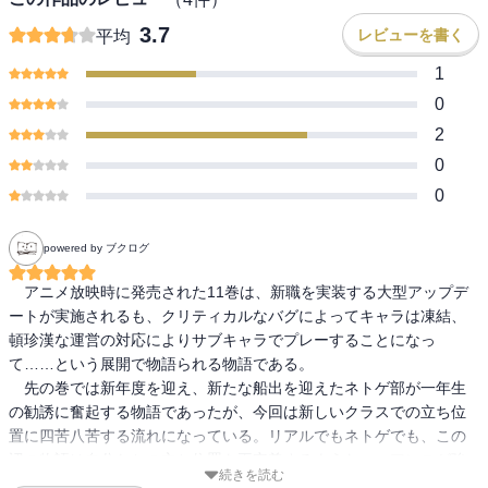
3.7
レビューを書く
平均
1
0
2
0
0
powered by ブクログ
　アニメ放映時に発売された11巻は、新職を実装する大型アップデ
ートが実施されるも、クリティカルなバグによってキャラは凍結、
頓珍漢な運営の対応によりサブキャラでプレーすることになっ
て……という展開で物語られる物語である。

　先の巻では新年度を迎え、新たな船出を迎えたネトゲ部が一年生
の勧誘に奮起する物語であったが、今回は新しいクラスでの立ち位
置に四苦八苦する流れになっている。リアルでもネトゲでも、この
辺の物語は自分たちの立ち位置を再定義するようなニュアンスが強
続きを読む
い。
