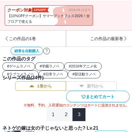
の次なる一手は――期間内に新キャラを作成し、レベル30にできた
方にプレゼントをあげちゃいます！ ってなんですかその対応
クーポン対象
10%OFF
2026.08.11まで
は！ 「対応が斜め上だー！」「お詫びにレベルを上げさせてあげ
【10%OFFクーポン】サマーブックフェス2026！全
ます！やりましたね！」「やったっていうか、やらかしてるわよ
フロアで使える
ね」「運営サイドも混乱しているのだ・・・・・・」 と言いつ
つ、せっかくなのでと普段と違う職業で新キャラを作ったアコた
この作品の1巻
この作品の最新巻
ち。慣れない新キャラに大混乱しつつも、誰もがキャラ凍結を食ら
っているせいでオープン直後のようなカオス空間になったＬＡ内
続巻を自動購入
で、レベル１から始める大冒険のスタート！ ・・・・・・でも、
この作品のタグ
夫婦状態の凍結に合わせたアコと英騎のやりとりが、リアルのクラ
スにまでカオス状態を巻き起こし・・・・・・二人の愛がクラスの
#
ゲームラノベ
#
学園ラノベ
#
2016年アニメ化
危機まで救う、かも？ 残念で楽しい日常だいたい＝ネトゲライ
#
ラブコメラノベ
#
日常ラノベ
#
部活動ラノベ
シリーズ作品(
24
件)
フ、混乱必至の第11弾！
1巻から
新刊から
まとめてカート
※無料、予約、入荷通知のコンテンツはカートに追加されません。
1
2
3
ネトゲの嫁は女の子じゃないと思った? Lv.21