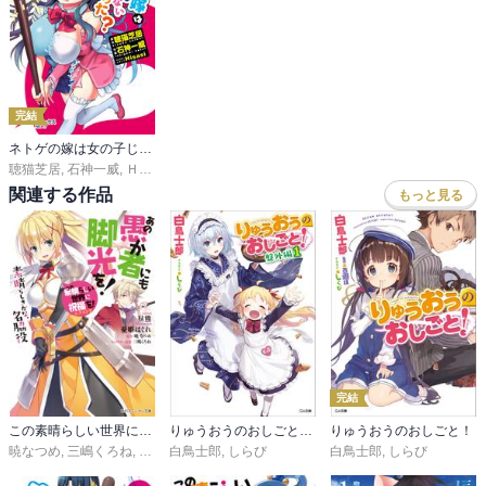
完結
ネトゲの嫁は女の子じゃないと思った？
聴猫芝居
,
石神一威
,
Ｈｉｓａｓｉ
関連する作品
もっと見る
完結
この素晴らしい世界に祝福を！エクストラ
りゅうおうのおしごと！ 盤外編
りゅうおうのおしごと！
暁なつめ
,
三嶋くろね
,
昼熊
,
白鳥士郎
憂姫はぐれ
,
しらび
白鳥士郎
,
しらび