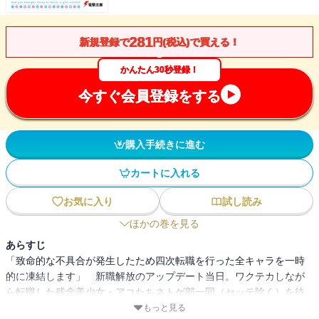
281
新規登録で
円(税込)で買える！
かんたん30秒登録！
今すぐ会員登録をする
購入手続きに進む
カートに入れる
お気に入り
試し読み
ほかの巻を見る
あらすじ
「致命的な不具合が発生したため四次転職を行った全キャラを一時
的に凍結します」 新職解放のアップデート当日。ワクテカしなが
ら転職した残念美少女・アコたちネトゲ部一同（セッテ除く）を待
っていたのはまさかのバグとキャラクター凍結！ しかも運営さん
もっと見る