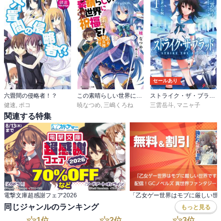
セールあり
六畳間の侵略者！？
この素晴らしい世界に祝福を！
ストライク・ザ・ブラッド
健速
,
ポコ
暁なつめ
,
三嶋くろね
三雲岳斗
,
マニャ子
関連する特集
電撃文庫超感謝フェア2026
同じジャンルのランキング
もっと見る
1
位
2
位
3
位