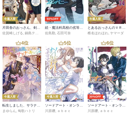
今週入荷
50%OFF
今週入荷
片田舎のおっさん、剣聖になる 11 ～ただの田舎の剣術師範だったのに、大成した弟子たちが俺を放ってくれない件～
続・魔法科高校の劣等生 メイジアン・カンパニー(11)
とあるおっさんのＶＲＭＭＯ活動記34
佐賀崎しげる
,
鍋島テツヒロ
佐島勤
,
石田可奈
椎名ほわほわ
,
ヤマーダ
4
位
5
位
6
位
今週入荷
今週入荷
30%OFF
転生しました、サラナ・キンジェです。ごきげんよう。５ ～婚約破棄されたので田舎で気ままに暮らしたいと思います～【電子書店共通特典SS付】
ソードアート・オンライン マテリアル１ シュガーリィ・デイズ
ソードアート・オンライン29 ユナイタル・リングVIII
まゆらん
,
匈歌ハトリ
川原礫
,
ａｂｅｃ
川原礫
,
ａｂｅｃ