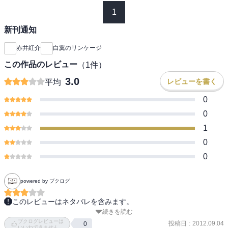
1
新刊通知
赤井紅介
白翼のリンケージ
この作品のレビュー
（
1
件）
3.0
レビューを書く
平均
0
0
1
0
0
powered by ブクログ
このレビューはネタバレを含みます。
続きを読む
黑金のイルを倒してからの話．

ブクログレビューは
というわけで，なんだか燃え尽き気味なスタートなんですがね．

投稿日
:
2012.09.04
0
いいねできません