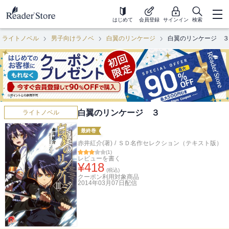
はじめて
会員登録
サインイン
検索
ライトノベル
男子向けラノベ
白翼のリンケージ
白翼のリンケージ ３
白翼のリンケージ ３
ライトノベル
最終巻
赤井紅介(著)
/
ＳＤ名作セレクション（テキスト版）
(
1
)
レビューを書く
¥
418
(税込)
クーポン利用対象商品
2014年03月07日
配信