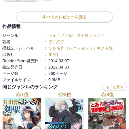
主人公少年的に目的達成後だし…．

まぁ，でも途中で戦線離脱したり敵対した奴等とかの話が終わって
ないんで．

すべてのレビューを見る
作品情報
で，隔離街の話．

ジャンル
:
ライトノベル
-
男子向けラノベ
あとは羽の生えるあいつの話とか．

著者
:
赤井紅介
うーん，なんだかなぁ…．

掲載誌・レーベル
:
ＳＤ名作セレクション（テキスト版）
黑金のイルで半分終わった気になってたから…．
出版社
:
集英社
Reader Store発売日
:
2014.03.07
書誌発売日
:
2012.04.30
ページ数
:
260ページ
ファイルサイズ
:
0.3MB
同じジャンルのランキング
もっと見る
1
位
2
位
3
位