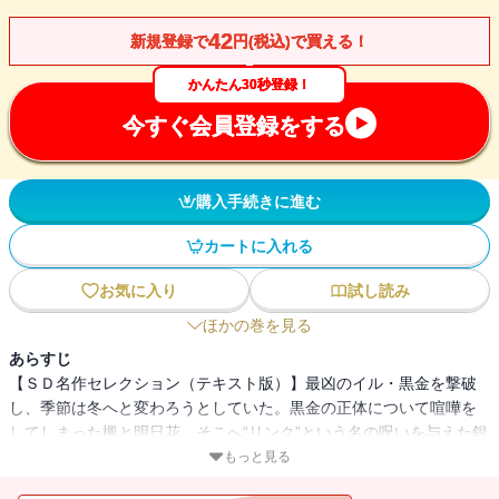
42
新規登録で
円(税込)で買える！
かんたん30秒登録！
今すぐ会員登録をする
購入手続きに進む
カートに入れる
お気に入り
試し読み
ほかの巻を見る
あらすじ
【ＳＤ名作セレクション（テキスト版）】最凶のイル・黒金を撃破
し、季節は冬へと変わろうとしていた。黒金の正体について喧嘩を
してしまった楓と明日花。そこへ“リンク”という名の呪いを与えた銀
狼が、昏睡状態から回復したと報せが入る。呪いの解除のために銀
もっと見る
狼の元へと向かうが、そこで隔離街、そして隔離街の住人の真実を