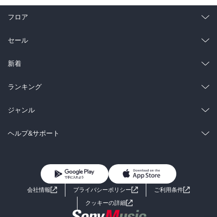
フロア
総合
コミック
セール
ラノベ
小説
総合
コミック
新着
雑誌・グラビア
ビジネス・実用
ラノベ
小説
総合
コミック
ランキング
BL・TL
雑誌・グラビア
ビジネス・実用
ラノベ
小説
総合
コミック
ジャンル
BL・TL
雑誌・グラビア
ビジネス・実用
ラノベ
小説
コミック
男性コミック
ヘルプ&サポート
BL・TL
雑誌・グラビア
ビジネス・実用
女性コミック
コミック誌
初めての方へ
ヘルプ
BL・TL
ライトノベル
男子向けラノベ
よくあるご質問
お問い合わせ
会社情報
プライバシーポリシー
ご利用条件
女子向けラノベ
小説
利用規約
クッキーの詳細