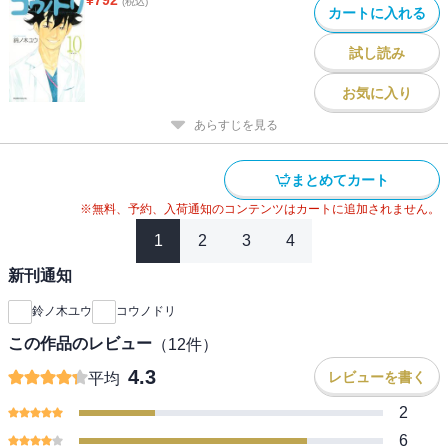
(税込)
カートに入れる
試し読み
お気に入り
あらすじを見る
まとめてカート
※無料、予約、入荷通知のコンテンツはカートに追加されません。
1
2
3
4
新刊通知
鈴ノ木ユウ
コウノドリ
この作品のレビュー
（
12
件）
4.3
レビューを書く
平均
2
6