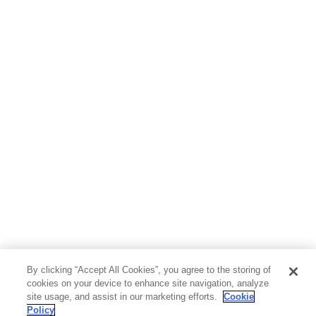
ホビー&カルチャー
スポーツ・アウトドア
地図・ガイド
エンターテイメント
芸術・アート
映画・音楽・演劇
写真集
教養
医学・福祉
教育・語学・参考書
児童書
By clicking “Accept All Cookies”, you agree to the storing of
cookies on your device to enhance site navigation, analyze
site usage, and assist in our marketing efforts.
Cookie
Policy