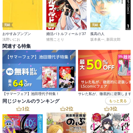
だ」と呼びかけるサクラ先生と、やっぱりそこにいる四宮先生とい
うシーンに描かれています。

「胎動」

完結
完結
完結
一人のお母さんの出産を通して主治医の倉崎先生の肩の力が抜ける
おやすみプンプン
婚活バトルフィールド37
孤高の人
までを描くエピソード。

浅野いにお
猪熊ことり
坂本眞一
,
新田次郎
関連する特集
やんちゃな高山さんは特にリスクのない妊婦さん。

最初の来院時は離婚後300日以内に出産した子供は前夫の子と推定さ
れるという「300日規定」を心配し、胎児のしゃっくりを痙攣ではと
心配してペルソナに駆け込み、胎動が少なくなったことも気にかけ
て再び駆け込みますが、問題のない普通の妊婦さんです。

最初の胎動、しゃっくり、そして胎動が減ったこと、それぞれうち
の出産でも覚えがあります。

【サマーフェア】池田理代子特集！
最初の胎動の感想は「ポコポコ」。しゃっくりは産院で教えてもら
同じジャンルのランキング
もっと見る
ってはいましたが、こんなに頻繁なのかと驚きました。そして、胎
1
位
2
位
3
位
動があまり感じられなくなったときは、夜中の2時に産院に駆け込ん
だものです。
