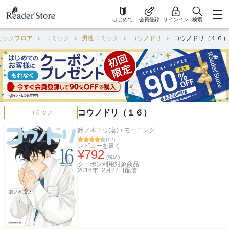
はじめて
会員登録
サインイン
検索
ミックフロア
コミック
男性コミック
コウノドリ
コウノドリ（１６）
コウノドリ（１６）
コミック
鈴ノ木ユウ(著)
/
モーニング
(
12
)
レビューを書く
¥
792
(税込)
クーポン利用対象商品
2016年12月22日
配信