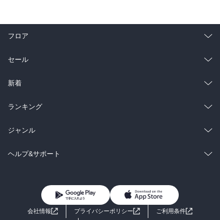
トが充実し、上司や同僚にも恵まれているお医者様の身の回りのお
話は、共感という切り口からは、どれ一つ当てはまらない自分にと
っては単に羨ましいだけで、ほかのエピソードに一歩譲ることにな
フロア
ってしまいます。

総合
コミック
セール
「子宮筋腫」

小松さん回。

ラノベ
小説
総合
コミック
新着
互いに関心はありながら、なんとなく億劫で進展しない小松さんと
山下ジョージの仲を、お互いから相手への思いを聞いたサクラ先生
雑誌・グラビア
ビジネス・実用
が後押しします。

ラノベ
小説
総合
コミック
ランキング
もともとサクラ先生のピアノをよく聴いていた小松さんがイケメン
BL・TL
雑誌・グラビア
ビジネス・実用
ラノベ
小説
総合
コミック
ジャンル
ピアニスト山下ジョージに惹かれるのはよくわかりますが、山下ジ
ョージが小松さんに惹かれるのは…何ででしょうかねえ。

BL・TL
雑誌・グラビア
ビジネス・実用
ラノベ
小説
コミック
男性コミック
ヘルプ&サポート
自分とは違う世界の人間だから、ってだけで惹かれるわけでなし、
お仕事中の小松さんを知っているわけでなし、もしかしてちびっ子
BL・TL
雑誌・グラビア
ビジネス・実用
女性コミック
コミック誌
初めての方へ
ヘルプ
好き？

BL・TL
ライトノベル
男子向けラノベ
よくあるご質問
お問い合わせ
あと、ズラ被っただけでサクラ先生がベイビーだってわからなくな
会社情報
プライバシーポリシー
ご利用条件
るもんなんでしょうかｗ