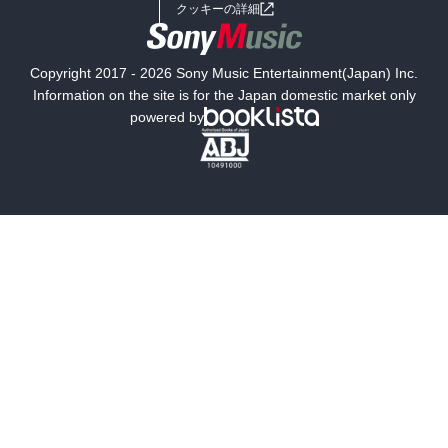
女子向けラノベ
小説
利用規約
クッキーの詳細
国内小説
海外小説
Copyright 2017 - 2026 Sony Music Entertainment(Japan) Inc.
ミステリー
SF
Information on the site is for the Japan domestic market only
powered by
歴史・時代小説
文学
雑誌
グラビア写真集
ボーイズラブ
ティーンズラブ
人文・思想・歴史
社会・政治・法律
ビジネス・経済
サイエンス・テクノロジー
コンピュータ・情報
くらし・家庭
料理・酒
ファッション・美容・ダイエット