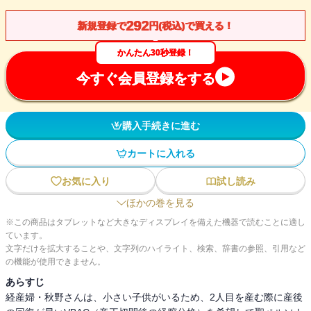
292
新規登録で
円(税込)で買える！
かんたん30秒登録！
今すぐ会員登録をする
購入手続きに進む
カートに入れる
お気に入り
試し読み
ほかの巻を見る
※この商品はタブレットなど大きなディスプレイを備えた機器で読むことに適し
ています。
文字だけを拡大することや、文字列のハイライト、検索、辞書の参照、引用など
の機能が使用できません。
あらすじ
経産婦・秋野さんは、小さい子供がいるため、2人目を産む際に産後