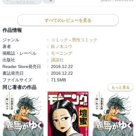
さらに、問題解決を通してキャラクターの成長が描かれることで、
いいねできません
ストーリーが一つひとつのエピソードを超えて紡がれており、これ
が読んでも読んでもまだ先が読みたくなる、この漫画の魅力の大き
すべてのレビューを見る
な核になっています。

作品情報
この巻でも、ある主要な登場人物が大きな成長の第一歩を踏み出す
ジャンル
:
コミック
-
男性コミック
伏線が敷かれています。

著者
:
鈴ノ木ユウ
掲載誌・レーベル
:
モーニング
この巻には「VBAC」「胎動」「子宮筋腫」が収録されています。

出版社
:
講談社
Reader Store発売日
:
2016.12.22
以下、各エピソードに一言ずつ。

書誌発売日
:
2016.12.22
ファイルサイズ
:
71.5MB
「VBAC」

同じ著者の作品
旦那さんが家事育児に全く協力的でない秋野さんは、二人目妊娠
もっと見る
中。ワンオペで2人の育児をすることになりそうな現状から、産後の
回復が帝王切開より早いという「VBAC（帝王切開後経膣分娩）」
を、子宮破裂のリスクを承知の上で希望します。

育児の話題で必ず登場する妊娠・出産・育児に無関心で非協力的で
な旦那さんがまたまた登場します。そんな旦那さんの話を見聞きす
ると、出産の前に恋愛と結婚を経なければいけない配偶者獲得シス