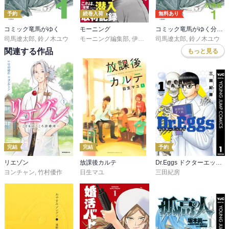
テムってリスキーで時間がかかって無駄だなあって思っちゃいま
予約
続巻入荷
無料あり
す。面倒な段階をすっ飛ばして妊娠出産できれば少子化問題って解
コミック竜馬がゆく
モーニング
コミック竜馬がゆく分冊版
消しそうな気がしませんか？

司馬遼太郎
,
鈴ノ木ユウ
モーニング編集部
,
伊咲智太
司馬遼太郎
,
オオイシヒロト
,
鈴ノ木ユウ
,
森高夕
それにしても、家事育児はともかく、奥さんの話くらいちゃんと聞
関連する作品
もっと見る
いてやれよ…。あと、特に乳児期は愛情とかは横に置いておいて、
赤ちゃん死なせないように安全確実に作業を繰り返せる「プロチ
チ」の主人公直を見習えよ、って思ったりしました。

結局、説明された「リスク」が目の前に具体的な形として表れて、
初めて奥さんと子供の命が本当に失われるかもしれないことに狼狽
えて帝王切開に切り替えるよう頼みこむその姿からは、まだこれか
ら始まる育児に主体的に係わろうなんて覚悟は微塵も感じられませ
ん。秋野さんが悲しい思いをしないですむよう、祈るばかりです。

完結
完結
予約
リエゾン
放課後カルテ
Dr.Eggs ドクターエッグス
あと、スタンスの違いからサクラ先生と四宮先生が対立するのはい
ヨンチャン
,
竹村優作
日生マユ
三田紀房
つものパターン。四宮先生の、合理的で、妊婦さんや赤ちゃんを死
なせないという筋を通しつつ、でも嫌味ったらしくなっちゃうんだ
けど、だけどやっぱり緊急帝王切開に備えて待機してるっていうツ
ンデレっぷりが大好きです。こんな2人の信頼関係は、帝王切開に切
り替えるとき、後ろを振り向きもせず「四宮先生……」「帝王切開