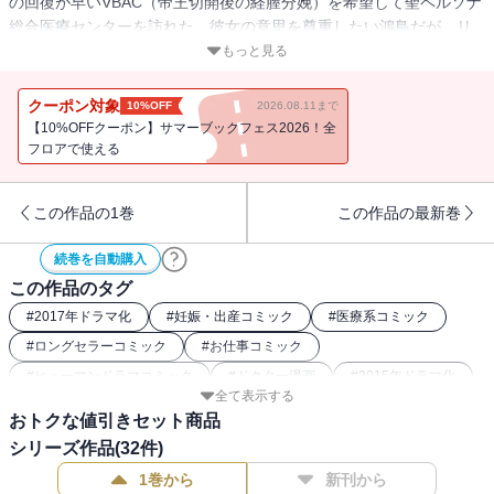
の回復が早いVBAC（帝王切開後の経膣分娩）を希望して聖ペルソナ
総合医療センターを訪れた。彼女の意思を尊重したい鴻鳥だが、リ
スクの多い出産を良しとしない四宮と対立してしまう――。
もっと見る
クーポン対象
10%OFF
2026.08.11まで
【10%OFFクーポン】サマーブックフェス2026！全
フロアで使える
この作品の1巻
この作品の最新巻
続巻を自動購入
この作品のタグ
#
2017年ドラマ化
#
妊娠・出産コミック
#
医療系コミック
#
ロングセラーコミック
#
お仕事コミック
#
ヒューマンドラマコミック
#
ドクター漫画
#
2015年ドラマ化
全て表示する
#
講談社漫画賞
おトクな値引きセット商品
シリーズ作品(
32
件)
1巻から
新刊から