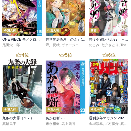
心配しすぎなのかな？と申し訳なさそうに聞く高山さんに「お家で
不安でいられるよりは来てもらったほうが私も安心します」と寄り
添う倉崎先生。復帰当初の頑なさはずいぶん薄らいだようですが、
その後の高山さんとの会話で「父親は……いません」と口に出して
しまいます。

今週入荷
今週入荷
新着
自分の子供を育てながら他人の子供が無事に生まれてくるよう仕事
ONE PIECE モノクロ版 115
異世界居酒屋「のぶ」(22)
悪役令嬢レベル99 ～私は裏ボスですが魔王ではありません～ その６
尾田栄一郎
蝉川夏哉
,
ヴァージニア二等兵
のこみ
,
転
,
七夕さとり
,
Tea
をしなければならない、シングルマザー産婦人科医の悩み。これま
で倉崎先生回で繰り返し語られてきて、ようやく吹っ切れた様子で
4
位
5
位
6
位
す。

お医者様ほど高度な専門性と高い責任感を要求される仕事をしてい
るわけではありませんので、うちでは最後の最後は「会社で自分の
代わりはいるけれど、親としての自分の代わりはいない」とお迎え
に向かう日々。ほとんどのお母さんやお父さんはそうでしょう。小
松さんみたいに代わりにお迎えに行ってくれるような親切な人がそ
うそう職場にいるわけではありません。

今週入荷
今週入荷
今週入荷
だから、このエピソードは自分にとっては雲の上の話です。「他人
九条の大罪（１７）
あかね噺 23
週刊少年マガジン 2026年36・37号[2026年8月5日発売]
に迷惑かけたっていいじゃないか」というサクラ先生の言葉は本当
真鍋昌平
末永裕樹
,
馬上鷹将
金城宗幸
,
ノ村優介
,
真島ヒロ
にそのとおりですし、お話としては面白く読めるのですが、サポー