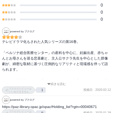
0
0
0
powered by ブクログ
テレビドラマ化もされた人気シリーズの第16巻。

「ペルソナ総合医療センター」の産科を中心に、妊娠出産、赤ちゃ
んとお母さんを巡る悲喜劇と、主人公サクラ先生を中心とした群像
劇が、綿密な取材に基づく圧倒的なリアリティと現場感を伴って語
られます。

ここまで各巻同じような書き出しでレビューを書いてきました。同
続きを読む
じ舞台で、基本的に周産期医療に関して何か問題が発生し、ペルソ
ブクログレビューは
投稿日
:
2020.02.12
1
ナチームがそれを解決していくという同じパターンが繰り返されて
いいねできません
いる作品なのですが、16巻に至ってもマンネリは感じられません。

powered by ブクログ
これは、まず元ネタである「問題」が豊富であることの成果でしょ
https://paz-library.opac.jp/opac/Holding_list?rgtn=00040671
う。綿密な取材をしていることがうかがえます。

ブクログレビューは
投稿日
:
2025.01.29
0