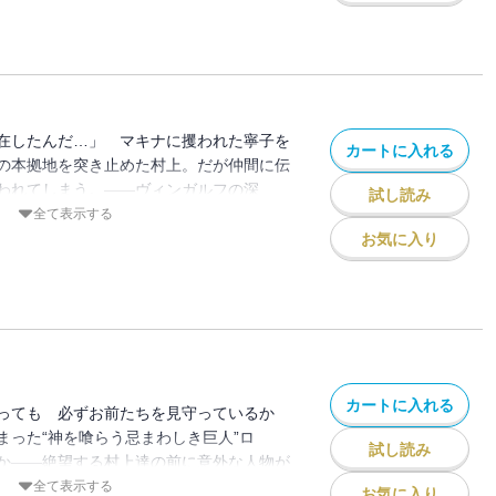
在したんだ…」 マキナに攫われた寧子を
カートに入れる
の本拠地を突き止めた村上。だが仲間に伝
われてしまう。――ヴィンガルフの深
試し読み
いに宇宙人と対面する。そして組織の目的、
全て表示する
の答えが白日の下に晒される…。
お気に入り
カートに入れる
っても 必ずお前たちを見守っているか
まった“神を喰らう忌まわしき巨人”ロ
試し読み
か――絶望する村上達の前に意外な人物が
怒涛のクライマックスへ――!!
全て表示する
お気に入り