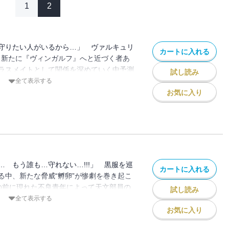
1
2
守りたい人がいるから…」 ヴァルキュリ
カートに入れる
。新たに『ヴィンガルフ』へと近づく者あ
ラスメイトとして関係を深めていく中予測
試し読み
う…!? 衝撃の第二幕、突入！
全て表示する
お気に入り
 もう誰も…守れない…!!!」 黒服を巡
カートに入れる
る中、新たな脅威“孵卵”が惨劇を巻き起こ
ちの前に現れた不良青年によって天文部員の
試し読み
展開！ そんな平和な日常の中で佳奈
全て表示する
お気に入り