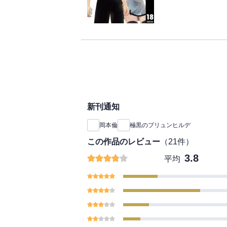
新刊通知
岡本倫
極黒のブリュンヒルデ
この作品のレビュー
（
21
件）
3.8
平均