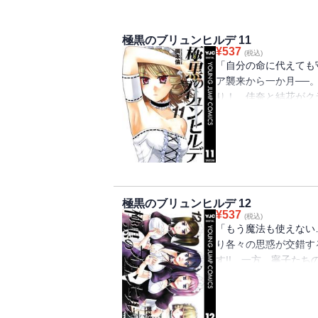
極黒のブリュンヒルデ 11
¥
537
(税込)
「自分の命に代えても
ア襲来から一か月──
り！ 佳奈と結花がク
不能の脅威が2人を襲
極黒のブリュンヒルデ 12
¥
537
(税込)
「もう魔法も使えない…
り各々の思惑が交錯す
す!! 一方、寧子た
恋模様もここにきて急
が…!?