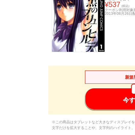
¥
537
(税込)
クーポン利用対象
2013年08月26日
新規
今す
※この商品はタブレットなど大きなディスプレイを
文字だけを拡大することや、文字列のハイライト、