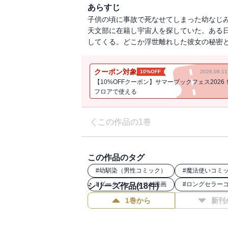
あらすじ
子供の頃に事故で死なせてしまった幼なじ
天文部に在籍し宇宙人を探していた。ある
してくる。どこか浮世離れした彼女の秘密と
クーポン対象
10%OFF
2026.08.
【10%OFFクーポン】サマーブックフェス2026
フロアで使える
この作品の1巻
この作品のタグ
#
幼馴染（男性コミック）
#
魔法使いコミ
#
ダークファンタジー漫画
#
ロングセラー
シリーズ作品(
18
件)
1巻から
新刊