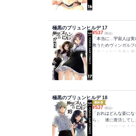
極黒のブリュンヒルデ 17
¥
537
(税込)
「本当に…宇宙人は実
救うためヴィンガルフ
えることなく自身も攫
部、“龕”で村上はつ
黒幕とその系譜、全て
極黒のブリュンヒルデ 18
最終巻
¥
537
(税込)
「おれはどんな姿にな
ら」 遂に復活してし
キ。 もはやこれまで
現れる。そして物語は