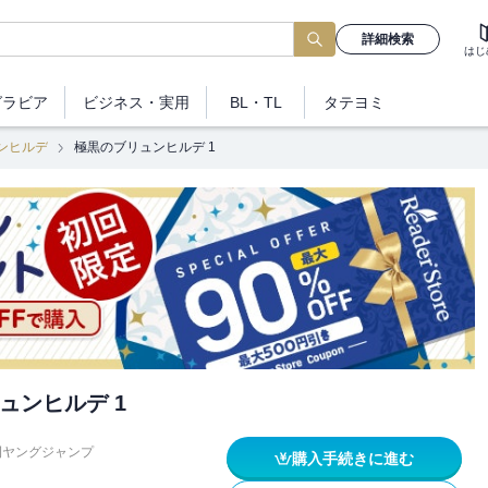
詳細検索
はじ
グラビア
ビジネス
・実用
BL・TL
タテヨミ
ンヒルデ
極黒のブリュンヒルデ 1
ュンヒルデ 1
刊ヤングジャンプ
購入手続きに進む