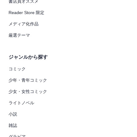
書店員オススメ
Reader Store 限定
メディア化作品
厳選テーマ
ジャンルから探す
コミック
少年・青年コミック
少女・女性コミック
ライトノベル
小説
雑誌
グラビア