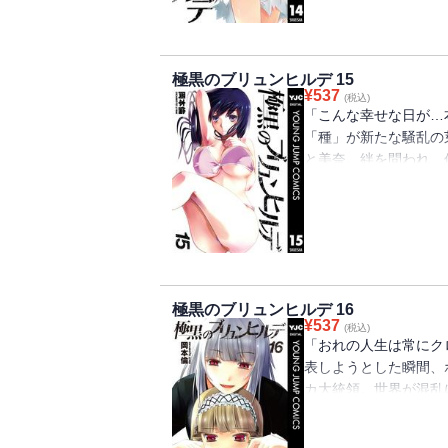
極黒のブリュンヒルデ 15
¥
537
(税込)
「こんな幸せな日が…
「種」が新たな騒乱の
と美奈。絆を問われ、
受する魔女たちは、初
極黒のブリュンヒルデ 16
¥
537
(税込)
「おれの人生は常にク
表しようとした瞬間、
カ大統領。世界が混乱
ラ・マキナが姿を現し
――そして残された仲