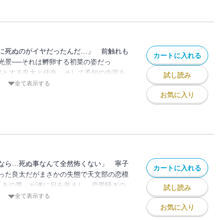
に死ぬのがイヤだったんだ…」 前触れも
カートに入れる
光景──それは孵卵する初菜の姿だっ
愕然とする良太と佳奈。そして予知の内容を
試し読み
れた僅かな時間に託したものとは…!?
全て表示する
お気に入り
なら…死ぬ事なんて全然怖くない」 寧子
カートに入れる
った良太だがまさかの失態で天文部の恋模
中「あの男」が遂に目を覚まし、恋愛騒ぎの
試し読み
向に── そしてカズミの気持ちに対して
全て表示する
!?
お気に入り