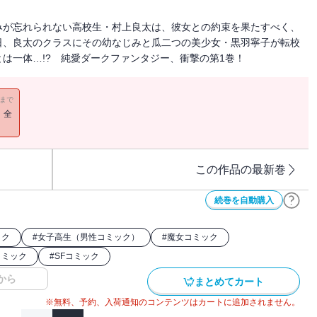
みが忘れられない高校生・村上良太は、彼女との約束を果たすべく、
日、良太のクラスにその幼なじみと瓜二つの美少女・黒羽寧子が転校
は一体…!? 純愛ダークファンタジー、衝撃の第1巻！
11まで
！全
この作品の最新巻
続巻を自動購入
ック
#
女子高生（男性コミック）
#
魔女コミック
コミック
#
SFコミック
から
まとめてカート
※無料、予約、入荷通知のコンテンツはカートに追加されません。