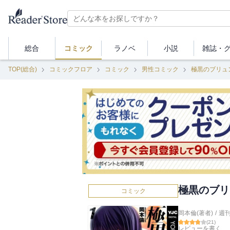
総合
コミック
ラノベ
小説
雑誌・
TOP(総合)
コミックフロア
コミック
男性コミック
極黒のブリュ
極黒のブリ
コミック
岡本倫(著者)
/
週
(
21
)
レビューを書く