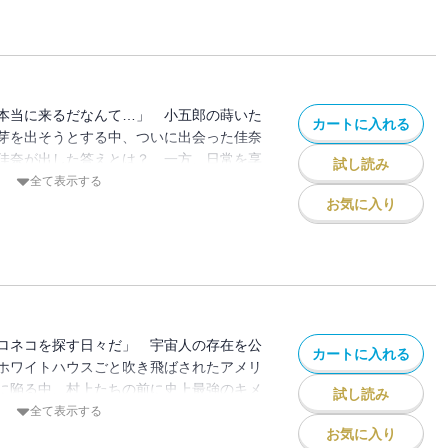
本当に来るだなんて…」 小五郎の蒔いた
カートに入れる
芽を出そうとする中、ついに出会った佳奈
佳奈が出した答えとは？ 一方、日常を享
試し読み
菜を「犠牲」にし修学旅行へ──。
全て表示する
お気に入り
ロネコを探す日々だ」 宇宙人の存在を公
カートに入れる
ホワイトハウスごと吹き飛ばされたアメリ
に陥る中、村上たちの前に史上最強のキメ
試し読み
た。圧倒的な力で為す術なく攫われる寧子
全て表示する
間たちは究極の選択を迫られる…!!
お気に入り