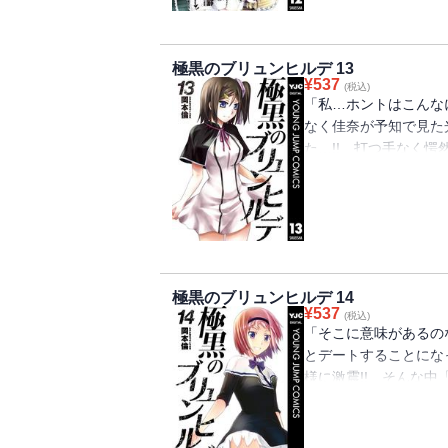
極黒のブリュンヒルデ 13
¥
537
(税込)
「私…ホントはこんな
なく佳奈が予知で見た
た…!! 打つ手なく
知らされた初菜が残さ
極黒のブリュンヒルデ 14
¥
537
(税込)
「そこに意味があるの
とデートすることにな
様に激震!! そんな
余波は予想しえない方
良太が出した結論とは…