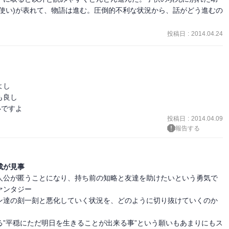
使い)が表れて、物語は進む。圧倒的不利な状況から、話がどう進むの
投稿日
:
2014.04.24
し

良し

いですよ
投稿日
:
2014.04.09
報告する
成が見事
人公が匿うことになり、持ち前の知略と友達を助けたいという勇気で
ンタジー

ン達の刻一刻と悪化していく状況を、どのように切り抜けていくのか
”平穏にただ明日を生きることが出来る事”という願いもあまりにもス