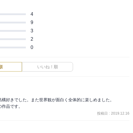
4
9
3
2
0
順
いいね！順
構好きでした。また世界観が面白く全体的に楽しめました。

の作品です。
投稿日
:
2019.12.16