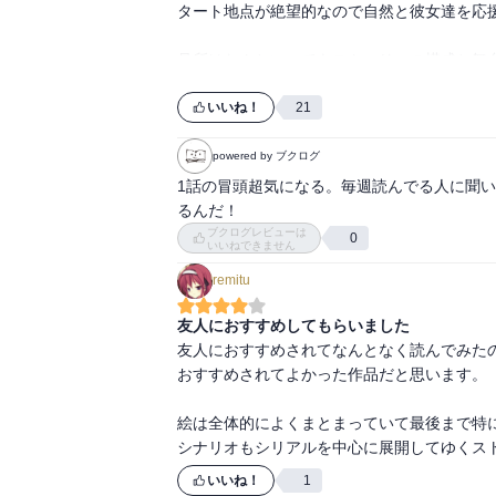
タート地点が絶望的なので自然と彼女達を応援
見所はなんといってもストーリーの構成と舞
っているように、各所に伏線を張りつつ、小
服します。

いいね！
21
作風も岡本さんの絵によるかわいらしい女の
をぶち込んでくる匙加減が絶妙で最高です。

powered by ブクログ
特に魔法を使うことの出来る回数や、延命手
1話の冒頭超気になる。毎週読んでる人に聞
作用しています。

るんだ！
これによって詰んだと思われた状況からの逆
ブクログレビューは
0
いいねできません
の快楽となり、それが病み付きになります。

ヤミツキです。むしろ毎週の極黒のブリュンヒ
remitu
友人におすすめしてもらいました
個人的にここ最近のエンターテイメントでは
友人におすすめされてなんとなく読んでみたの
の展開が気になるあまり、連載してるヤングジ
おすすめされてよかった作品だと思います。

一巻から現行の卷まで一気に読める、これか
絵は全体的によくまとまっていて最後まで特に
いいね！
1