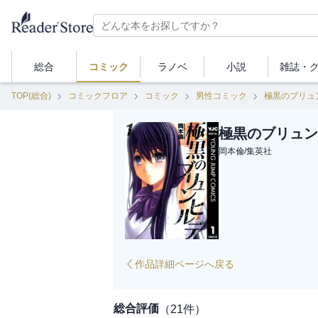
総合
コミック
ラノベ
小説
雑誌・
TOP(総合)
コミックフロア
コミック
男性コミック
極黒のブリュ
極黒のブリュン
岡本倫
/
集英社
作品詳細ページへ戻る
総合評価
（
21
件）