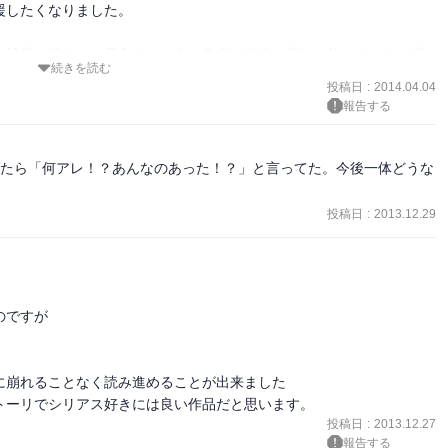
したくなりました。

台設定の練りこみ具合でしょう。作者が大体の流れは決めてあると言
続きを読む
さな伏線を回収しながら大きな伏線を張っていく手腕の隙なさには感
投稿日
:
2014.04.04
報告する
子達のほのぼのコメディかと思えば間髪いれずにグロテスクシリアス
段および日数等といった主人公側の行動制限の掛け方が非常に上手く
いたら「何アレ！？あんなのあった！？」と言ってた。今後一体どうな
転によるカタルシスが主人公側が助かったときの安堵と相まって極上
投稿日
:
2013.12.29
ルデが私の鎮死剤です（笑）

一番先が気になっています。一巻を買った当時は二巻が出ておらず先
ですが

ャンプを買い始めました。

らの読者がうらやましい！
崩れることなく読み進めることが出来ました

投稿日
:
2013.12.27
報告する