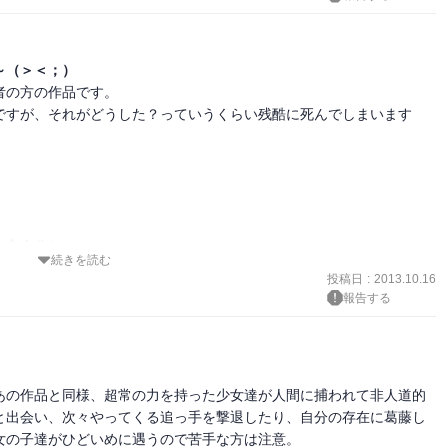
～（＞＜；）
の方の作品です。

ですが、それがどうした？っていうくらい残酷に死んでしまいます
主人公たち。

続きを読む
投稿日
:
2013.10.16
報告する
展開にドキドキしてしまいます。

なので買いやすいですね～\(^A^)/
あの作品と同様、超常の力を持った少女達が人間に捕われて非人道的
と出会い、次々やってくる追っ手を撃退したり、自分の存在に葛藤し
の子達がひどいめに遇うので苦手な方は注意。
