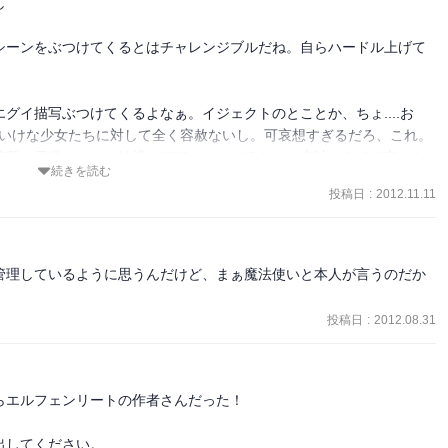


シーンをぶつけてくるとはチャレンジブルだね。自らハードル上げて
グイ描写ぶつけてくるよなぁ。イジェクトのとことか、ちょ....お
いたいけな少女たちに対して全く容赦ないし。可哀想すぎるだろ、これ。
普段の日常パートが結構のほほんとしてるだけに余計にみてて辛いわ

続きを読む
投稿日
:
2012.11.11
管理しているように思うんだけど、まぁ魔法使いと本人が言うのだか
投稿日
:
2012.08.31
エルフェンリートの作者さんだった！

してください。
