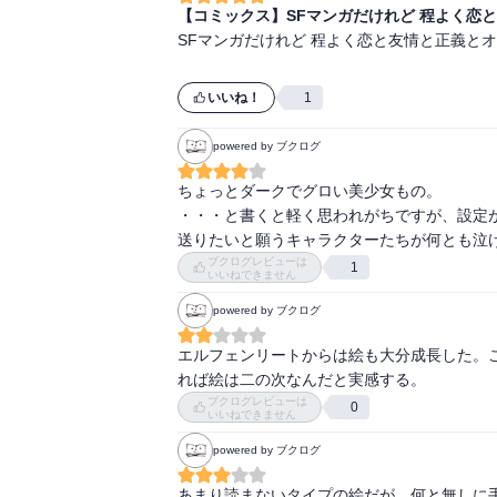
【コミックス】SFマンガだけれど 程よく恋
SFマンガだけれど 程よく恋と友情と正義とオ
いいね！
1
powered by ブクログ
ちょっとダークでグロい美少女もの。

・・・と書くと軽く思われがちですが、設定
送りたいと願うキャラクターたちが何とも泣けま
ブクログレビューは
1
いいねできません
powered by ブクログ
エルフェンリートからは絵も大分成長した。
れば絵は二の次なんだと実感する。
ブクログレビューは
0
いいねできません
powered by ブクログ
あまり読まないタイプの絵だが、何と無しに