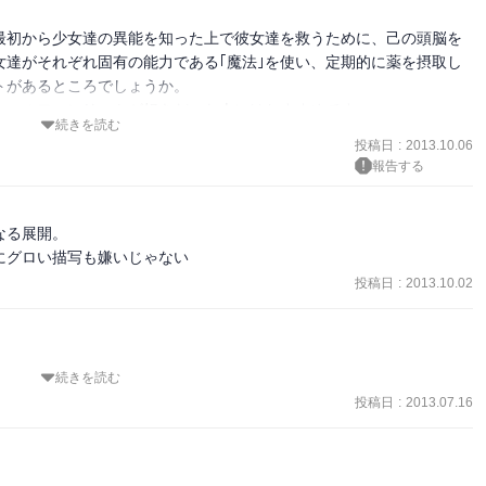
最初から少女達の異能を知った上で彼女達を救うために、己の頭脳を
女達がそれぞれ固有の能力である｢魔法｣を使い、定期的に薬を摂取し
があるところでしょうか。

、エルフェンリートが好きだった人にはおすすめです。
続きを読む
投稿日
:
2013.10.06
報告する
る展開。

にグロい描写も嫌いじゃない
投稿日
:
2013.10.02
続きを読む
投稿日
:
2013.07.16
て忙しい。

れてたの？