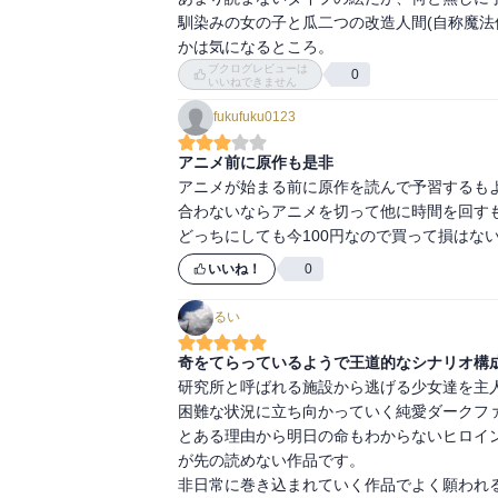
馴染みの女の子と瓜二つの改造人間(自称魔法
かは気になるところ。
ブクログレビューは
0
いいねできません
fukufuku0123
アニメ前に原作も是非
アニメが始まる前に原作を読んで予習するもよ
合わないならアニメを切って他に時間を回すも
どっちにしても今100円なので買って損はな
いいね！
0
るい
奇をてらっているようで王道的なシナリオ構
研究所と呼ばれる施設から逃げる少女達を主
困難な状況に立ち向かっていく純愛ダークファ
とある理由から明日の命もわからないヒロイ
が先の読めない作品です。

非日常に巻き込まれていく作品でよく願われる