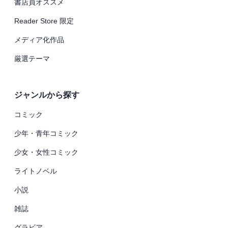
書店員オススメ
Reader Store 限定
メディア化作品
厳選テーマ
ジャンルから探す
コミック
少年・青年コミック
少女・女性コミック
ライトノベル
小説
雑誌
グラビア