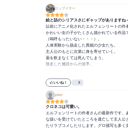
ロップイヤー
絵と話のシリアスさにギャップがありますね
以前にアニメ化されたエルフェンリートの作者
かわいい女の子がたくさん描かれている作品
（嗚呼もったいない・・・）。

人体実験から脱走した異能の少女たち。

主人公のもとに次第に身を寄せていく。

薬を飲まなくては死んでしまう。

脱走した施設からの追手。

死から逃れて普通に生きるために協力していく
いいですね～。

いいね！
8
誰がどんな目に合うのかわからないので、話の
joker
集英社のコミックスは紙媒体よりも価格がお手頃
クロネコは可愛い。
エルフェンリートの作者さんの最新作です。
な扱いを受けていたところを逃亡して主人公
たりラブコメしたりします。グロ描写も多く女