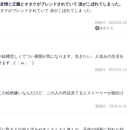
と友情と正義とオタクがブレンドされていて 涙がこぼれてしまった。
タクがブレンドされていて 涙がこぼれてしまった。

投稿日
:
2016.01.24
報告する
が結構悲しくてつい展開が気になります。生きたい、人並みの生活を
す…(´；ω；｀)
投稿日
:
2015.01.12
この絵柄嫌いなんだけど、この人の作品見てるとストーリーが面白け
投稿日
:
2014.11.11
手に取ると以外と読みやすくどんどん進んだ。子供の頃死に別れた幼