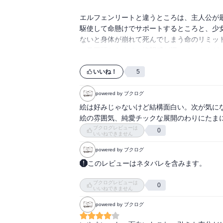
エルフェンリートと違うところは、主人公が
駆使して命懸けでサポートするところと、少
ないと身体が崩れて死んでしまう命のリミット
一巻冒頭からすでに絶望感が漂っていますが
いいね！
5
powered by ブクログ
絵は好みじゃないけど結構面白い。次が気にな
絵の雰囲気、純愛チックな展開のわりにたま
ブクログレビューは
0
いいねできません
powered by ブクログ
このレビューはネタバレを含みます。
神腋表紙。

ブクログレビューは
0
いいねできません
シリアス部とギャグ部がコロコロと入れ替わっ
powered by ブクログ
捕まって移送されてた二人はなんで全裸にさ