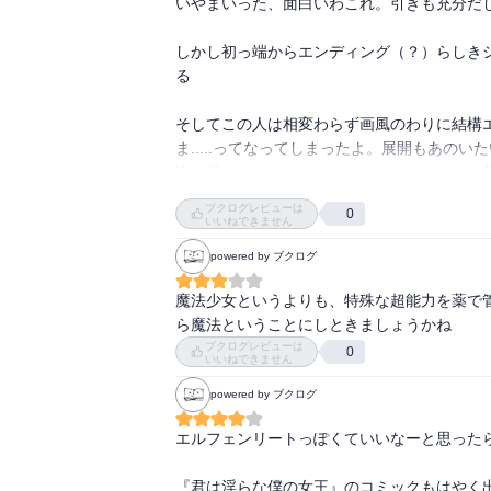
いやまいった、面白いわこれ。引きも充分だし
しかし初っ端からエンディング（？）らしき
る

そしてこの人は相変わらず画風のわりに結構エ
ま.....ってなってしまったよ。展開もあの
海に行きたいってだけでこんなにもなんて。
ブクログレビューは
0
面白けど先読むの怖いなぁ.......みたいな
いいねできません
powered by ブクログ
魔法少女というよりも、特殊な超能力を薬で
ら魔法ということにしときましょうかね
ブクログレビューは
0
いいねできません
powered by ブクログ
エルフェンリートっぽくていいなーと思ったら
『君は淫らな僕の女王』のコミックもはやく出