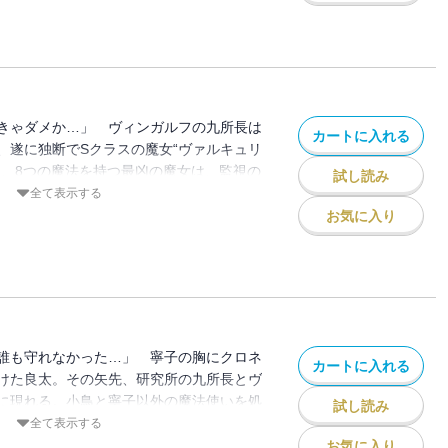
の心は揺れ動く…！
きゃダメか…」 ヴィンガルフの九所長は
カートに入れる
、遂に独断でSクラスの魔女“ヴァルキュリ
し、8つの魔法を持つ最凶の魔女は、監視の
試し読み
鎮死剤”を求めて暴走！ 寧子たちは逃げる
全て表示する
アに襲撃されてしまう。そんな中、新たな
お気に入り
誰も守れなかった…」 寧子の胸にクロネ
カートに入れる
けた良太。その矢先、研究所の九所長とヴ
に現れる。小鳥と寧子以外の魔法使いを処
試し読み
し、良太は必死に抵抗を試みるがヴァルキ
全て表示する
向けて放たれた…!! そして、九から明か
お気に入り