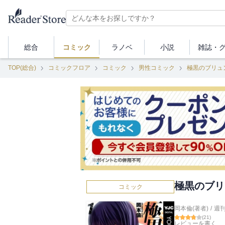
総合
コミック
ラノベ
小説
雑誌・
TOP(総合)
コミックフロア
コミック
男性コミック
極黒のブリュ
極黒のブリ
コミック
岡本倫(著者)
/
週
(
21
)
レビューを書く