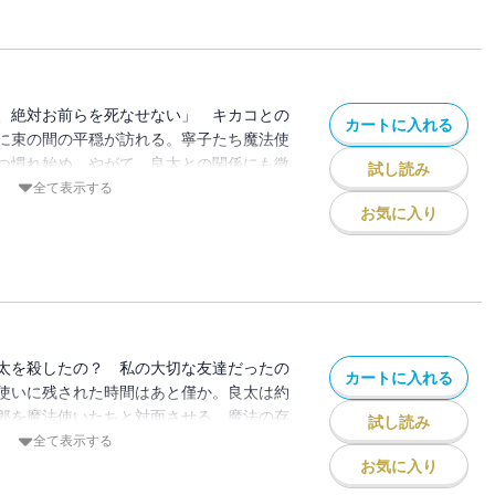
、絶対お前らを死なせない」 キカコとの
カートに入れる
に束の間の平穏が訪れる。寧子たち魔法使
つ慣れ始め、やがて、良太との関係にも微
試し読み
んな中、彼女たちを救うため、良太は、ある
全て表示する
のだが…!?
お気に入り
太を殺したの？ 私の大切な友達だったの
カートに入れる
使いに残された時間はあと僅か。良太は約
郎を魔法使いたちと対面させる。魔法の存
試し読み
前で彼女たちは!? その頃、研究所は新た
全て表示する
を解放し、寧子たちの追跡を始めていた。彼
お気に入り