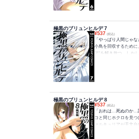
から聞かされ、カズミ
極黒のブリュンヒルデ 7
¥
537
(税込)
「やっぱり人間じゃな
小鳥を回収するために
ア”を解き放つ。しか
魔女7人を殺害し、“
間もなくヴァルキュリ
魔法使いが現れて…!?
極黒のブリュンヒルデ 8
¥
537
(税込)
「おれは…死ぬのか…
コと同じホクロを見つ
ァルキュリアが天文台
分しようとする九に対
ュリアの魔法が寧子に