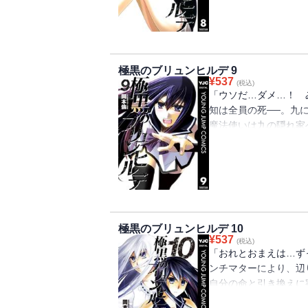
される魔法使いの秘密と
極黒のブリュンヒルデ 9
¥
537
(税込)
「ウソだ…ダメ…！ 
知は全員の死──。九
魔法使いは九の隠れ家
た恐ろしい実験が行わ
九の真の目的とは？ 
に寧子たちは…!?
極黒のブリュンヒルデ 10
¥
537
(税込)
「おれとおまえは…ず
ンチマターにより、辺
自分の命と引き換えに
でヴァルキュリアに立