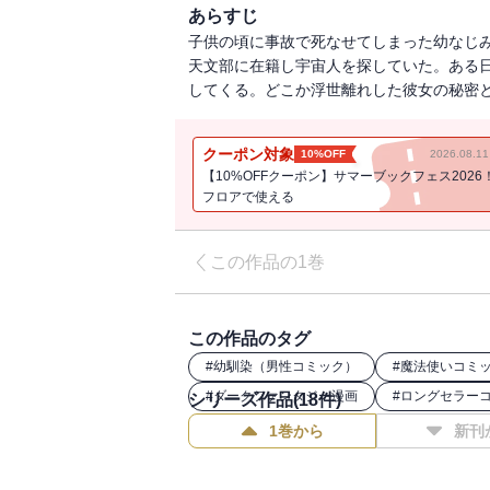
あらすじ
子供の頃に事故で死なせてしまった幼なじ
天文部に在籍し宇宙人を探していた。ある
してくる。どこか浮世離れした彼女の秘密と
クーポン対象
10%OFF
2026.08.
【10%OFFクーポン】サマーブックフェス2026
フロアで使える
この作品の1巻
この作品のタグ
#
幼馴染（男性コミック）
#
魔法使いコミ
#
ダークファンタジー漫画
#
ロングセラー
シリーズ作品(
18
件)
1巻から
新刊