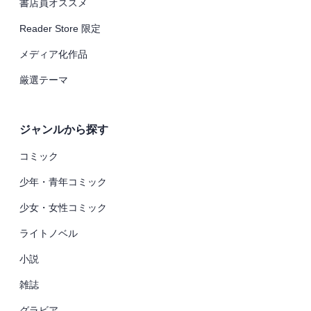
書店員オススメ
Reader Store 限定
メディア化作品
厳選テーマ
ジャンルから探す
コミック
少年・青年コミック
少女・女性コミック
ライトノベル
小説
雑誌
グラビア