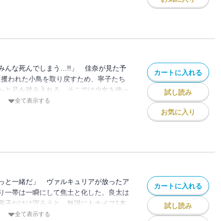
は…!?
みんな死んでしまう…!!」 佳奈が見た予
カートに入れる
に攫われた小鳥を取り戻すため、寧子たち
へと足を踏み入れる。そこでは少女を使っ
試し読み
れていた。高千穂を裏切り、小鳥を攫った
全て表示する
そして、ヴァルキュリアの圧倒的な力を前
お気に入り
っと一緒だ」 ヴァルキュリアが放ったア
カートに入れる
り一帯は一瞬にして焦土と化した。良太は
寧子だけは守ろうと、無謀にもナイフ1本
試し読み
ち向かう。チャンスは一度きり。その
全て表示する