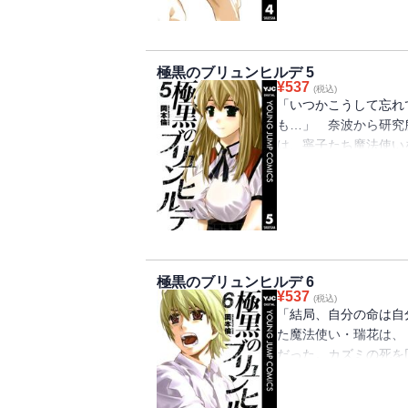
極黒のブリュンヒルデ 5
¥
537
(税込)
「いつかこうして忘れ
も…」 奈波から研究
は、寧子たち魔法使い
ガルフ」に配属された
光景を目にしていた…
て新たな刺客が…!?
極黒のブリュンヒルデ 6
¥
537
(税込)
「結局、自分の命は自
た魔法使い・瑞花は、
だった。カズミの死を
瑞花は自らの予知を実
の死が巻き添えであり