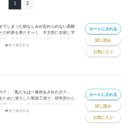
1
2
せてしまった幼なじみが忘れられない高校
カートに入れる
との約束を果たすべく、天文部に在籍し宇
る日、良太のクラスにその幼なじみと瓜二
試し読み
が転校してくる。どこか浮世離れした彼女
全て表示する
 純愛ダークファンタジー、衝撃の第1巻！
お気に入り
なの？」「私たちは一体何をされたの？」
カートに入れる
るために潜入した製薬工場で、研究所から
斬撃』により、良太の目の前で体をバラバ
試し読み
った寧子。沙織との死闘の果てに、二人が
全て表示する
お気に入り