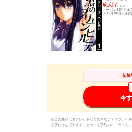
¥
537
(税込)
クーポン利用対象
2013年08月26日
新規
今す
※この商品はタブレットなど大きなディスプレイを
文字だけを拡大することや、文字列のハイライト、