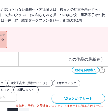
みが忘れられない高校生・村上良太は、彼女との約束を果たすべく、
日、良太のクラスにその幼なじみと瓜二つの美少女・黒羽寧子が転校
は一体…!? 純愛ダークファンタジー、衝撃の第1巻！
11まで
！全
この作品の最新巻
続巻を自動購入
ック
#
女子高生（男性コミック）
#
魔女コミック
コミック
#
SFコミック
から
まとめてカート
※無料、予約、入荷通知のコンテンツはカートに追加されません。