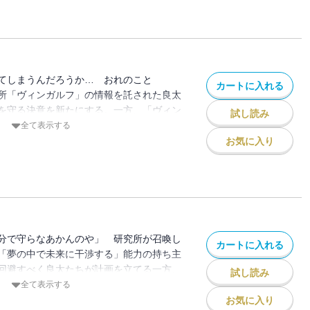
てしまうんだろうか… おれのこと
カートに入れる
所「ヴィンガルフ」の情報を託された良太
を守る決意を新たにする。一方、「ヴィン
試し読み
新人・土屋邑貴は、初日から想像を絶する
全て表示する
！ 徐々に明らかになる研究所の謎。そし
お気に入り
分で守らなあかんのや」 研究所が召喚し
カートに入れる
「夢の中で未来に干渉する」能力の持ち主
回避すべく良太たちが計画を立てる一方、
試し読み
現させるため、カズミの前に現れる。自分
全て表示する
、その死を回避する方法があることを瑞花
お気に入り