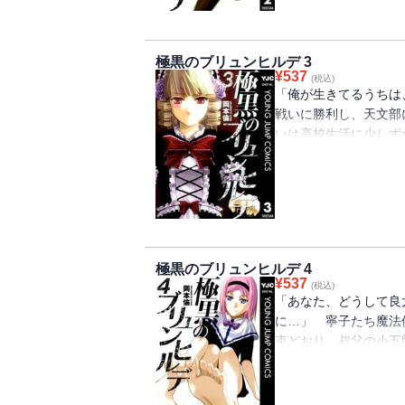
極黒のブリュンヒルデ 3
¥
537
(税込)
「俺が生きてるうちは
戦いに勝利し、天文部
いは高校生活に少しず
妙な変化が…!? そ
人物に相談を持ちかける
極黒のブリュンヒルデ 4
¥
537
(税込)
「あなた、どうして良
に…」 寧子たち魔法
束どおり、叔父の小五
在を信じない小五郎の
な魔法使い5210番
女の力とは一体…!?