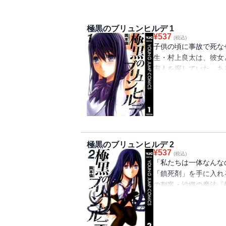
極黒のブリュンヒルデ 1
¥
537
(税込)
子供の頃に事故で死な
生・村上良太は、彼女
宙人を探していた。あ
つの美少女・黒羽寧子
の秘密とは一体…!?
極黒のブリュンヒルデ 2
¥
537
(税込)
「私たちは一体なん
「鎮死剤」を手に入れ
の刺客・沙織の魔法『
ラに切り刻まれてしま
見たものは…!?