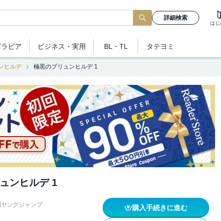
詳細検索
はじ
グラビア
ビジネス
・実用
BL・TL
タテヨミ
ンヒルデ
極黒のブリュンヒルデ 1
ュンヒルデ 1
刊ヤングジャンプ
購入手続きに進む