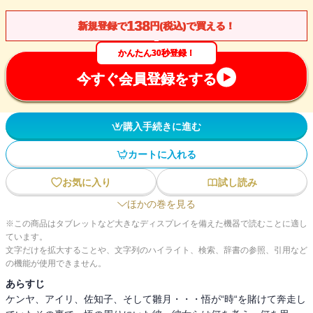
138
新規登録で
円(税込)で買える！
かんたん30秒登録！
今すぐ会員登録をする
購入手続きに進む
カートに入れる
お気に入り
試し読み
ほかの巻を見る
※この商品はタブレットなど大きなディスプレイを備えた機器で読むことに適し
ています。
文字だけを拡大することや、文字列のハイライト、検索、辞書の参照、引用など
の機能が使用できません。
あらすじ
ケンヤ、アイリ、佐知子、そして雛月・・・悟が“時“を賭けて奔走し