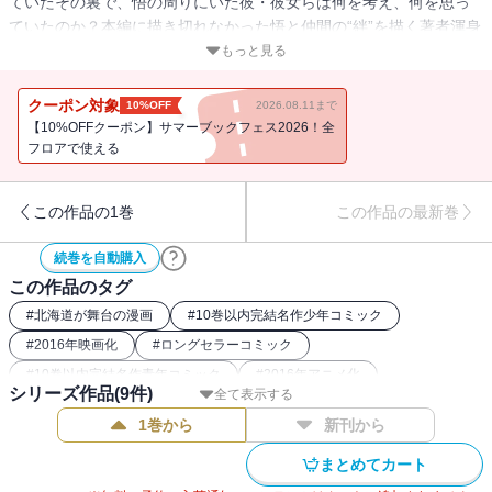
ていたその裏で、悟の周りにいた彼・彼女らは何を考え、何を思っ
ていたのか？本編に描き切れなかった悟と仲間の“絆”を描く著者渾身
の『僕街』外伝！
もっと見る
クーポン対象
10%OFF
2026.08.11まで
【10%OFFクーポン】サマーブックフェス2026！全
フロアで使える
この作品の1巻
この作品の最新巻
続巻を自動購入
この作品のタグ
#
北海道が舞台の漫画
#
10巻以内完結名作少年コミック
#
2016年映画化
#
ロングセラーコミック
#
10巻以内完結名作青年コミック
#
2016年アニメ化
シリーズ作品(
9
件)
全て表示する
#
タイムトラベル漫画（歴史系以外）
#
名作サスペンス漫画
1巻から
新刊から
まとめてカート