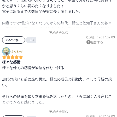
かと思うくらい読みたくなりました；；

電子に出るまでの数日間が実に長く感じました。

内容ですが悟がいなくなってからの加代、賢也と佐知子さんの各々
の場面での心情、そして本編では全く内容が無かった大人の悟と出
続きを読む
会うまでの愛梨です

投稿日
:
2017.02.03
いいね！
13
報告する
特に賢也と佐知子さんは何を考えてるかわからない部分が多かった
ほんわか
のでその裏側を知ることで各場面がより多面的になりました

佐知子さんの話は子供の成長に伴う心内を見ることで同感という
様々な感情
か・・・共感ですね、自分の子供が実際にこんな風に成長してくれ
様々な仲間の感情が物語を作り上げる。

ればと思うと自分まで目頭が熱くなりました。

加代の想いと前に進む勇気。賢也の成長と行動力。そして母親の想
内容的には凄く満足してます！ただ欲を言えば大人の悟と愛梨のそ
い。

の後も欲しかったですね。
それらの側面を知り本編を読み返したとき、さらに深く入り込むこ
とができると感じました。

続きを読む
仲間との絆が素晴らしいです。私もそんな仲間が欲しいなぁ。。。
投稿日
:
2017.02.03