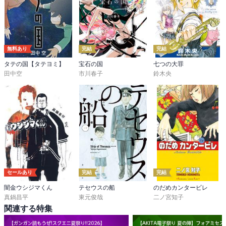
無料あり
完結
完結
タテの国【タテヨミ】
宝石の国
七つの大罪
田中空
市川春子
鈴木央
セールあり
完結
完結
闇金ウシジマくん
テセウスの船
のだめカンタービレ
真鍋昌平
東元俊哉
二ノ宮知子
関連する特集