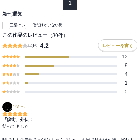
1
新刊通知
三部けい
僕だけがいない街
この作品のレビュー
（
30
件）
4.2
レビューを書く
平均
12
8
4
1
0
ぴえっち
『僕街』外伝！
待ってました！

嘘です！外伝出るの知りませんでした！本屋で見かけた時に買おう