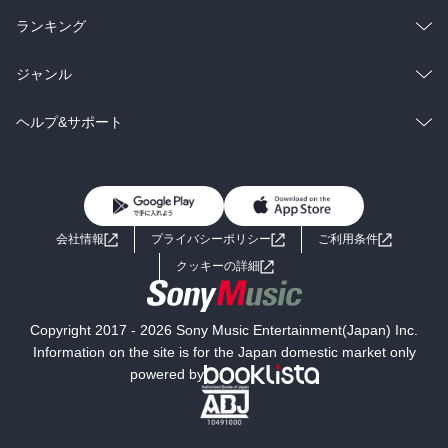
雑誌・グラビア
ビジネス・実用
ラノベ
小説
総合
コミック
ランキング
BL・TL
雑誌・グラビア
ビジネス・実用
ラノベ
小説
総合
コミック
ジャンル
BL・TL
雑誌・グラビア
ビジネス・実用
ラノベ
小説
コミック
男性コミック
ヘルプ&サポート
BL・TL
雑誌・グラビア
ビジネス・実用
女性コミック
コミック誌
初めての方へ
ヘルプ
BL・TL
ライトノベル
男子向けラノベ
よくあるご質問
お問い合わせ
会社情報
プライバシーポリシー
ご利用条件
女子向けラノベ
小説
利用規約
クッキーの詳細
国内小説
海外小説
Copyright 2017 - 2026 Sony Music Entertainment(Japan) Inc.
ミステリー
SF
Information on the site is for the Japan domestic market only
powered by
歴史・時代小説
文学
雑誌
グラビア写真集