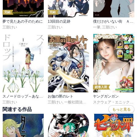
完結
完結
夢で見たあの子のために
13回目の足跡
僕だけがいない街 Ａｎｏｔｈｅｒ Ｒｅｃｏｒｄ
三部けい
三部けい
一肇
,
三部けい
続巻入荷
スノードロップ～あなたの死を望みます～
お伽の匣のレト
ヤングガンガン
三部けい
三部けい
,
一般社団法人阿寒アイヌコンサルン
スクウェア・エニックス
,
関連する作品
もっと見る