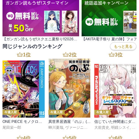
【ガンガン読もうぜ!スクエニ夏祭り!!2026】 ガンガン読もうぜ!スターマイン
同じジャンルのランキング
もっと見る
1
位
2
位
3
位
今週入荷
今週入荷
今週入荷
ONE PIECE モノクロ版 115
異世界居酒屋「のぶ」(22)
信じていた仲間達にダンジョン奥地で殺されかけたがギフト『無限ガチャ』でレベル９９９９の仲間達を手に入れて元パーティーメンバーと世界に復讐＆『ざまぁ！』します！（２３）
尾田栄一郎
蝉川夏哉
,
ヴァージニア二等兵
大前貴史
,
転
,
明鏡シスイ
,
ｔｅ
4
位
5
位
6
位