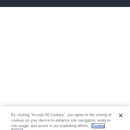
ボーイズラブ
ティーンズラブ
人文・思想・歴史
社会・政治・法律
ビジネス・経済
サイエンス・テクノロジー
コンピュータ・情報
くらし・家庭
料理・酒
ファッション・美容・ダイエット
ホビー&カルチャー
スポーツ・アウトドア
地図・ガイド
エンターテイメント
芸術・アート
映画・音楽・演劇
By clicking “Accept All Cookies”, you agree to the storing of
写真集
教養
cookies on your device to enhance site navigation, analyze
site usage, and assist in our marketing efforts.
Cookie