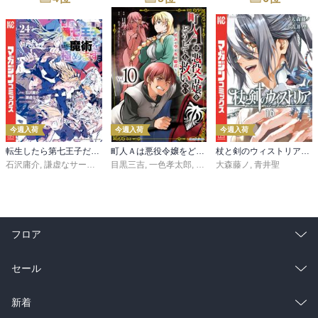
今週入荷
今週入荷
今週入荷
転生したら第七王子だったので、気ままに魔術を極めます（２４）
町人Ａは悪役令嬢をどうしても救いたい ～どぶと空と氷の姫君～１０【電子書店共通特典イラスト付】
杖と剣のウィストリア（１６）
石沢庸介
,
謙虚なサークル
,
メル。
目黒三吉
,
一色孝太郎
,
Parum
大森藤ノ
,
青井聖
フロア
総合
コミック
セール
ラノベ
小説
総合
コミック
新着