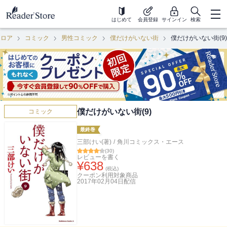
はじめて
会員登録
サインイン
検索
フロア
コミック
男性コミック
僕だけがいない街
僕だけがいない街(9)
僕だけがいない街(9)
コミック
最終巻
三部けい(著)
/
角川コミックス・エース
(
30
)
レビューを書く
¥
638
(税込)
クーポン利用対象商品
2017年02月04日
配信