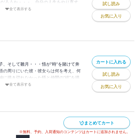
”のだろうか・・・。自分の人生をやり直す
試し読み
り着いた“時間”に待っていたものとは一体
全て表示する
・・？ＴＶアニメ・実写映画にもなった大
お気に入り
ス！！
カートに入れる
子、そして雛月・・・悟が“時“を賭けて奔
悟の周りにいた彼・彼女らは何を考え、何
試し読み
編に描き切れなかった悟と仲間の“絆”を描
外伝！
全て表示する
お気に入り
まとめてカート
※無料、予約、入荷通知のコンテンツはカートに追加されません。