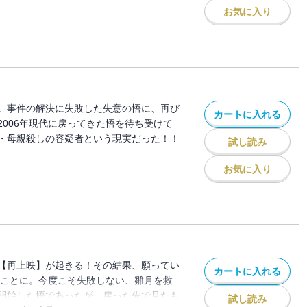
死を覆す為に悟は、雛月加代の運命を変え
お気に入り
を開始する。しかし、彼女が発した言葉
・・。「あた しの為に人を殺せる？」
。事件の解決に失敗した失意の悟に、再び
カートに入れる
2006年現代に戻ってきた悟を待ち受けて
・母親殺しの容疑者という現実だった！！
試し読み
お気に入り
【再上映】が起きる！その結果、願ってい
カートに入れる
戻ることに。今度こそ失敗しない、雛月を救
開始した悟であったが、戻った先で見たも
試し読み