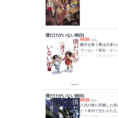
の・・・それは同級生
僕だけがいない街(5)
¥
638
(税込)
雛月を救う事は出来た
ていない！親友・ケン
る悟。だが事件を解決
ってしまう可能性が・
僕だけがいない街(6)
¥
638
(税込)
八代の車に同乗した悟
た？車内で交わされる
不安な気持ちに心がざ