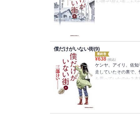
を“得て”何を“失った
ことになった彼が、辿
何だったのだろうか・
ヒット時空間サスペン
僕だけがいない街(9)
最終巻
¥
638
(税込)
ケンヤ、アイリ、佐知
走していたその裏で、
を思っていたのか？本
く著者渾身の『僕街』