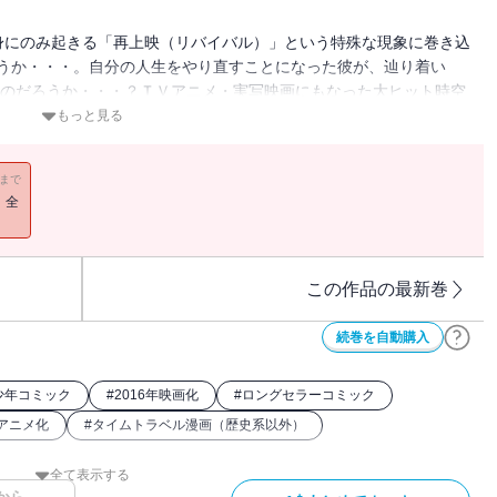
身にのみ起きる「再上映（リバイバル）」という特殊な現象に巻き込
だろうか・・・。自分の人生をやり直すことになった彼が、辿り着い
たのだろうか・・・？ＴＶアニメ・実写映画にもなった大ヒット時空
もっと見る
11まで
！全
この作品の最新巻
続巻を自動購入
少年コミック
#
2016年映画化
#
ロングセラーコミック
年アニメ化
#
タイムトラベル漫画（歴史系以外）
全て表示する