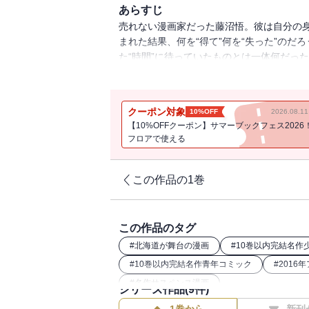
あらすじ
売れない漫画家だった藤沼悟。彼は自分の
まれた結果、何を“得て”何を“失った”の
た“時間”に待っていたものとは一体何だっ
間サスペンス！！
クーポン対象
10%OFF
2026.08.
【10%OFFクーポン】サマーブックフェス2026
フロアで使える
この作品の1巻
この作品のタグ
#
北海道が舞台の漫画
#
10巻以内完結名作
#
10巻以内完結名作青年コミック
#
2016
#
名作サスペンス漫画
シリーズ作品(
9
件)