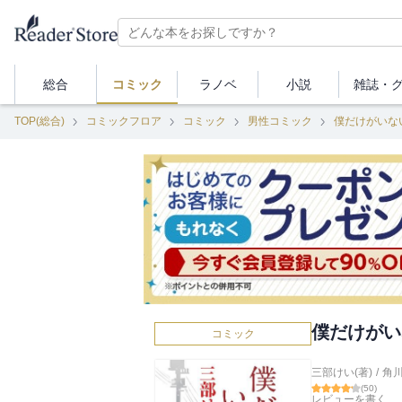
総合
コミック
ラノベ
小説
雑誌・
TOP(総合)
コミックフロア
コミック
男性コミック
僕だけがいな
僕だけがいな
コミック
三部けい(著)
/
角
(
50
)
レビューを書く