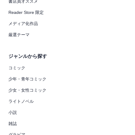
書店員オススメ
Reader Store 限定
メディア化作品
厳選テーマ
ジャンルから探す
コミック
少年・青年コミック
少女・女性コミック
ライトノベル
小説
雑誌
グラビア