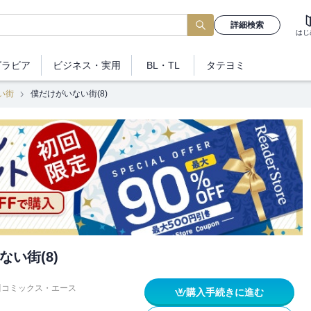
詳細検索
はじ
グラビア
ビジネス
・実用
BL・TL
タテヨミ
い街
僕だけがいない街(8)
い街(8)
川コミックス・エース
購入手続きに進む