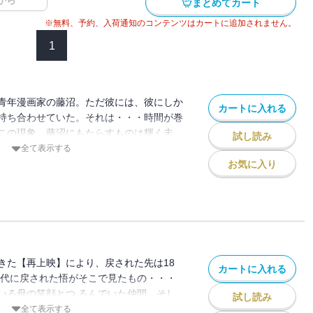
から
まとめてカート
※無料、予約、入荷通知のコンテンツはカートに追加されません。
1
青年漫画家の藤沼。ただ彼には、彼にしか
カートに入れる
持ち合わせていた。それは・・・時間が巻
この現象、藤沼にもたらすものは輝く未
試し読み
。
全て表示する
お気に入り
きた【再上映】により、戻された先は18
カートに入れる
時代に戻された悟がそこで見たもの・・・
いる母の笑顔とつ るんでいた仲間、そし
試し読み
殺されるはずの少女・雛月加代だっ た。
全て表示する