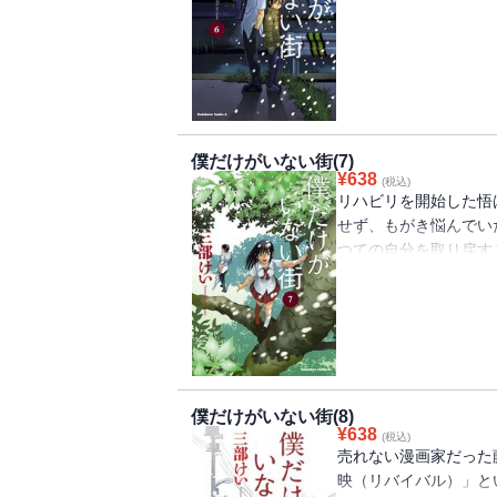
物語が大きく転換する
僕だけがいない街(7)
¥
638
(税込)
リハビリを開始した悟
せず、もがき悩んでい
つての自分を取り戻す
イツも動き出して・・
僕だけがいない街(8)
¥
638
(税込)
売れない漫画家だった
映（リバイバル）」と