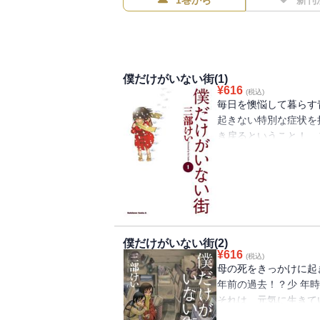
1巻から
新刊
僕だけがいない街(1)
¥
616
(税込)
毎日を懊悩して暮らす
起きない特別な症状を
き戻るということ！ 
来？ それとも・・・
僕だけがいない街(2)
¥
616
(税込)
母の死をきっかけに起
年前の過去！？少 年
それは、元気に生きて
て連続誘拐殺人事件で