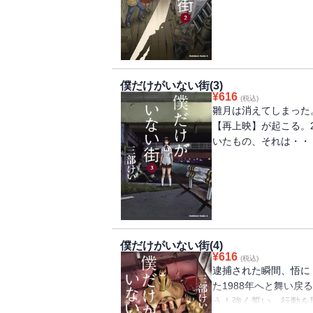
現代に戻る為、母親の
るべく、ア プローチ
に、悟は声を失った・
僕だけがいない街(3)
¥
616
(税込)
雛月は消えてしまった
【再上映】が起こる。
いたもの、それは・・
僕だけがいない街(4)
¥
616
(税込)
逮捕された瞬間、悟に
た1988年へと舞い
う！強く誓い、行動を