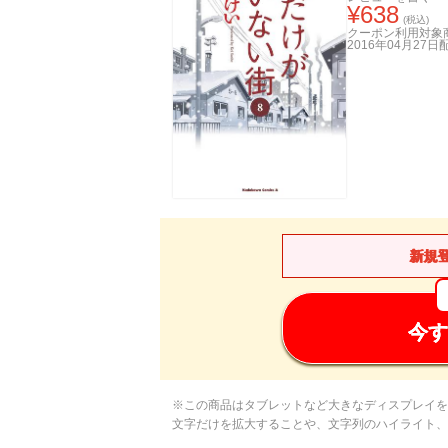
¥
638
(税込)
クーポン利用対象
2016年04月27日
新規
今す
※この商品はタブレットなど大きなディスプレイを
文字だけを拡大することや、文字列のハイライト、