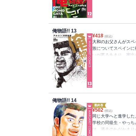
俺物語!! 13
¥
418
(税込)
大和のお父さんがスペ
族についてスペインに
いが募るあまり、家出
緒についていった猛男
の13巻!!
俺物語!! 14
最終巻
¥
502
(税込)
同じ大学へと進学した
学校の同級生・やっち
は、過去のわだかまり