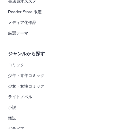
書店員オススメ
Reader Store 限定
メディア化作品
厳選テーマ
ジャンルから探す
コミック
少年・青年コミック
少女・女性コミック
ライトノベル
小説
雑誌
グラビア