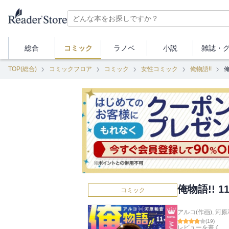
総合
コミック
ラノベ
小説
雑誌・
TOP(総合)
コミックフロア
コミック
女性コミック
俺物語!!
俺
俺物語!! 1
コミック
アルコ(作画)
,
河原
(
19
)
レビューを書く