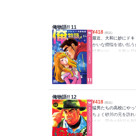
俺物語!! 11
¥
418
(税込)
最近、大和に妙にドキ
かいな煩悩を追い払う
猛男だが…。大和と日
る意味ツライ試練が猛男
俺物語!! 12
¥
418
(税込)
猛男たちの高校にやっ
ちょく砂川の元を訪れ
けど、田中が砂川を利
て!? さらに、大和
が！ 猛男、どう動く!