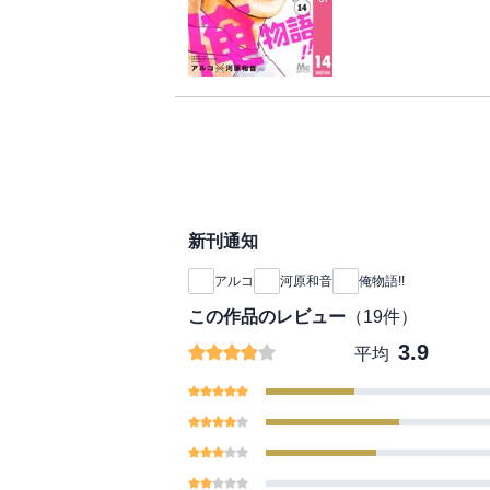
イトでは、怪しげなペ
大学生活を描く「俺物語
新刊通知
アルコ
河原和音
俺物語!!
この作品のレビュー
（
19
件）
3.9
平均