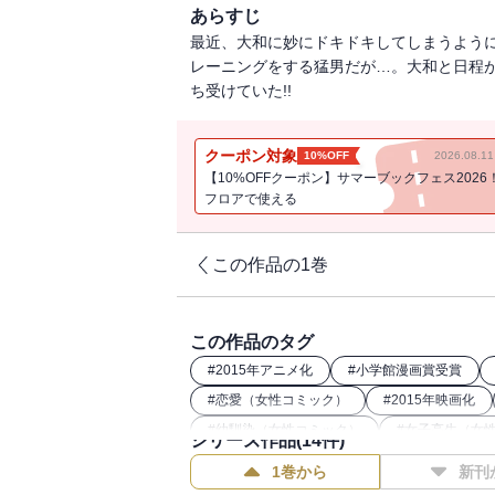
あらすじ
最近、大和に妙にドキドキしてしまうよう
レーニングをする猛男だが…。大和と日程
ち受けていた!!
クーポン対象
10%OFF
2026.08.
【10%OFFクーポン】サマーブックフェス2026
フロアで使える
この作品の1巻
この作品のタグ
#
2015年アニメ化
#
小学館漫画賞受賞
#
恋愛（女性コミック）
#
2015年映画化
#
幼馴染（女性コミック）
#
女子高生（女
シリーズ作品(
14
件)
1巻から
新刊