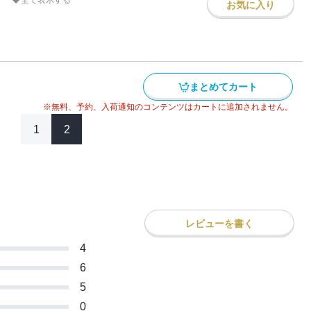
ンションで事件が発生し…!? 猛男たちの
全て表示する
お気に入り
!! 番外編」をまとめた、待望の第14巻★
まとめてカート
※無料、予約、入荷通知のコンテンツはカートに追加されません。
1
2
レビューを書く
4
6
5
0