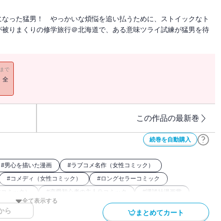
になった猛男！ やっかいな煩悩を追い払うために、ストイックなト
が被りまくりの修学旅行＠北海道で、ある意味ツライ試練が猛男を待
11まで
！全
この作品の最新巻
続巻を自動購入
#
男心を描いた漫画
#
ラブコメ名作（女性コミック）
#
コメディ（女性コミック）
#
ロングセラーコミック
性コミック）
#
恋愛初心者の主人公コミック
#
講談社漫画賞
全て表示する
から
まとめてカート