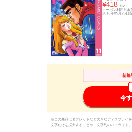
¥
418
(税込)
クーポン利用対象
2016年05月25日
新規
今す
※この商品はタブレットなど大きなディスプレイを
文字だけを拡大することや、文字列のハイライト、