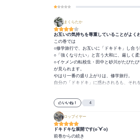
まくらたか
お互いの気持ちを尊重していることがよく
この巻では

○修学旅行で、お互いに「ドキドキ」し合う
○「強くなりたい」と言う大和に、厳しく柔
○イケメンの転校生・田中と砂川がたびたび
が見られます。

やはり一番の盛り上がりは、修学旅行。

自分の「ドキドキ」に惑わされるも、それ
合う。

猛男と大和の二人が二人なりの距離の詰め
ます。

いいね！
4
いいなぁ、青春……（遠い目）。

ロップイヤー
イケメン転校生・田中が砂川に接近した理由
ドキドキな展開です(о´∀`о)
猛男は転校生に対しどのような行動に出るの
前巻からの続き

砂川との関係はどうなってしまうのか。
