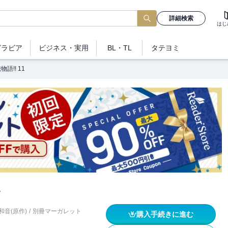
詳細検索
はじ
グラビア
ビジネス
・実用
BL・TL
タテヨミ
物語!! 11
1
和音(原作)
/
別冊マーガレット
購入手続きに進む