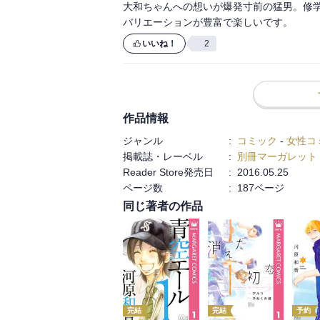
大和ちゃんへの想いが爆発寸前の猛男。修
気になるところで次巻に続きます。
バリエーションが豊富で楽しいです。
いいね！
2
作品情報
ジャンル
:
コミック
-
女性コ
掲載誌・レーベル
:
別冊マーガレット
Reader Store発売日
:
2016.05.25
ページ数
:
187ページ
同じ著者の作品
完結
完結
予約