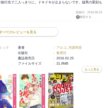
学旅行先で二人っきりに。ドキドキが止まらないです。猛男の変顔も
投稿日
:
2016.06.25
報告する
すべてのレビューを見る
ミック
著者
:
アルコ
,
河原和音
出版社
:
集英社
書誌発売日
:
2016.02.25
ファイルサイズ
:
31.8MB
もっと見る
完結
続巻入荷