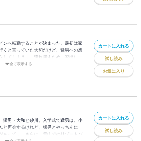
インへ転勤することが決まった。最初は家
カートに入れる
行くと言っていた大和だけど、猛男への想
をしてしまう…。連れ戻すため、家出に一
試し読み
だが!? みんなの想いがぶつかりあう待望
全て表示する
お気に入り
カートに入れる
、猛男・大和と砂川。入学式で猛男は、小
んと再会するけれど、猛男とやっちんに
試し読み
があって…。さらに、雪山でのリゾートバ