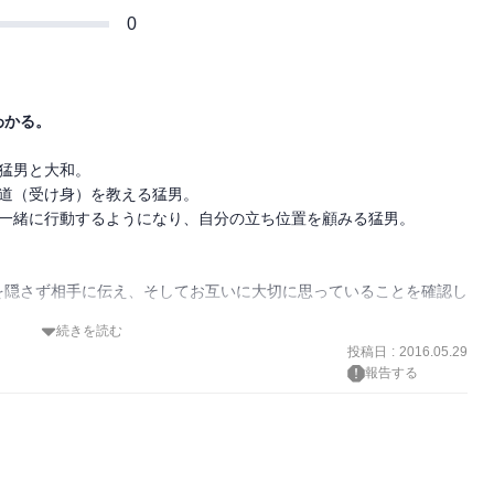
0
わかる。
猛男と大和。

道（受け身）を教える猛男。

一緒に行動するようになり、自分の立ち位置を顧みる猛男。

を隠さず相手に伝え、そしてお互いに大切に思っていることを確認し
続きを読む
方をしている姿に、いろんな意味で「高校生なんだなぁ」と思わされ
投稿日
:
2016.05.29
報告する
がわずかに明らかになったところで、この巻は終了。

か。
