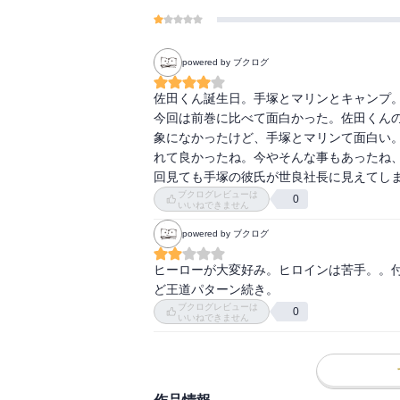
powered by ブクログ
佐田くん誕生日。手塚とマリンとキャンプ。
今回は前巻に比べて面白かった。佐田くん
象になかったけど、手塚とマリンて面白い
れて良かったね。今やそんな事もあったね
回見ても手塚の彼氏が世良社長に見えてし
ブクログレビューは
0
いいねできません
powered by ブクログ
ヒーローが大変好み。ヒロインは苦手。。
ど王道パターン続き。
ブクログレビューは
0
いいねできません