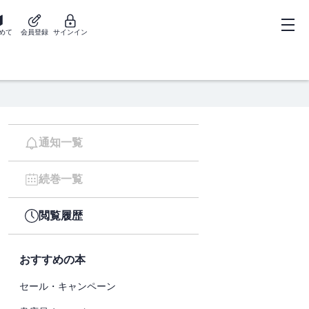
めて
会員登録
サインイン
通知一覧
続巻一覧
閲覧履歴
おすすめの本
セール・キャンペーン