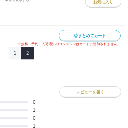
た後の遠距離恋愛ストーリーや、同棲を始
全て表示する
お気に入り
（？）秘話も収録！ さらに！ 佐田くん
…!? 出会いは小さな「ウソ」から始まっ
かったふたりの物語。「オオカミ少女と黒
す！ 【同時収録】オオカミ少女と黒王子
まんが
まとめてカート
※無料、予約、入荷通知のコンテンツはカートに追加されません。
1
2
レビューを書く
0
1
0
1