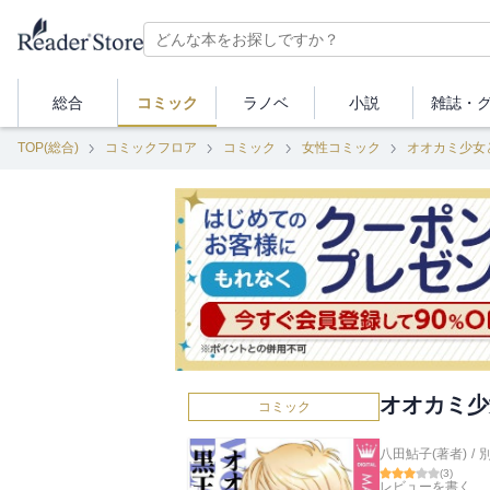
総合
コミック
ラノベ
小説
雑誌・
TOP(総合)
コミックフロア
コミック
女性コミック
オオカミ少女
オオカミ少
コミック
八田鮎子(著者)
/
(
3
)
レビューを書く