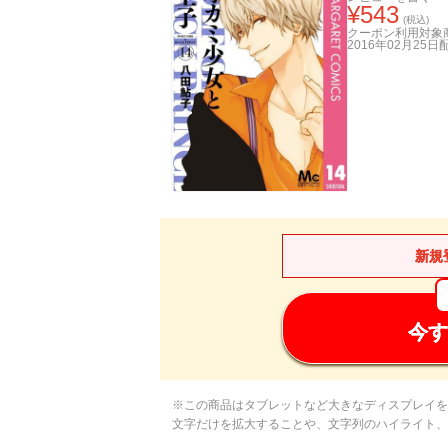
¥
543
(税込)
クーポン利用対象
2016年02月25日
新規
今す
※この商品はタブレットなど大きなディスプレイを
文字だけを拡大することや、文字列のハイライト、