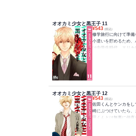
オオカミ少女と黒王子 11
¥
543
(税込)
修学旅行に向けて準備
小遣いを貯めるため、
は中学生時代、エリカ
くんは優等生の女の子
メになった。修学旅行
くんに対して興味を持
気になるようで…。徐
んとエリカ…。果たし
か!? 【同時収録】
オオカミ少女と黒王子 12
¥
543
(税込)
佐田くんとケンカをし
崎にぶつけていたら、
田くんとは無事に仲直
ったため佐田くんにそ
崎に断りを入れるもの