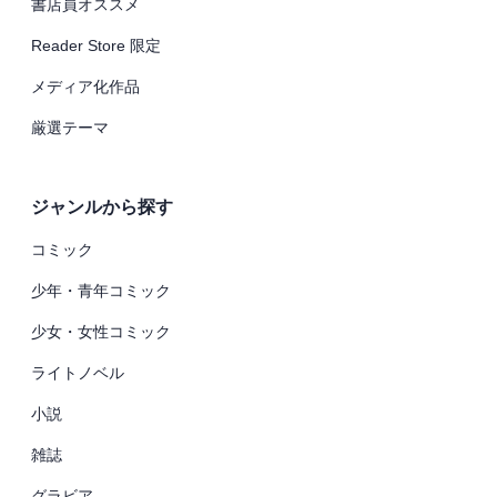
書店員オススメ
Reader Store 限定
メディア化作品
厳選テーマ
ジャンルから探す
コミック
少年・青年コミック
少女・女性コミック
ライトノベル
小説
雑誌
グラビア