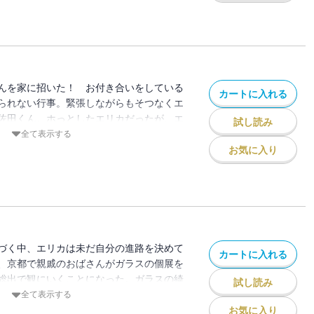
「佐田くんを裏切れない」と強く言うと、
豹変！ エリカは大ピンチに…!? どうす
行まであと少しだというのに、佐田くんと
ゃうの!?
んを家に招いた！ お付き合いをしている
カートに入れる
られない行事。緊張しながらもそつなくエ
佐田くん。ホっとしたエリカだったが、エ
試し読み
て佐田くんに絡み始めてしまった！ せっ
全て表示する
ったのに…。果たしてエリカのパパは佐田
お気に入り
てくれるのだろうか!? その他にも健と三
接近しちゃったり、エリカの誕生日を佐田
してくれたりとボリューミーな内容となっ
録】オオカミ少女と黒王子 番外編／オオ
づく中、エリカは未だ自分の進路を決めて
カートに入れる
、京都で親戚のおばさんがガラスの個展を
総出で観にいくことになった。ガラスの綺
試し読み
カ達。エリカはガラス作りも体験し、おば
全て表示する
にガラスに惹かれていく。しかし、たかが
お気に入り