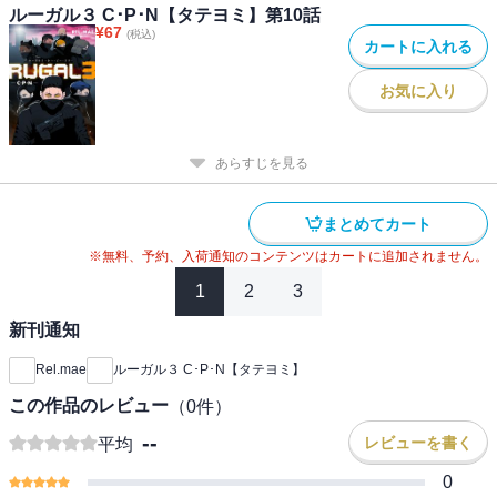
ルーガル３ C･P･N【タテヨミ】第10話
¥
67
(税込)
カートに入れる
お気に入り
あらすじを見る
まとめてカート
※無料、予約、入荷通知のコンテンツはカートに追加されません。
1
2
3
新刊通知
Rel.mae
ルーガル３ C･P･N【タテヨミ】
この作品のレビュー
（
0
件）
--
レビューを書く
平均
0