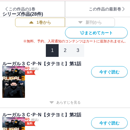
この作品の1巻
この作品の最新巻
シリーズ作品(
28
件)
1巻から
新刊から
まとめてカート
※無料、予約、入荷通知のコンテンツはカートに追加されません。
1
2
3
ルーガル３ C･P･N【タテヨミ】第1話
¥
0
(税込)
今すぐ読む
無料
あらすじを見る
ルーガル３ C･P･N【タテヨミ】第2話
¥
0
(税込)
今すぐ読む
無料