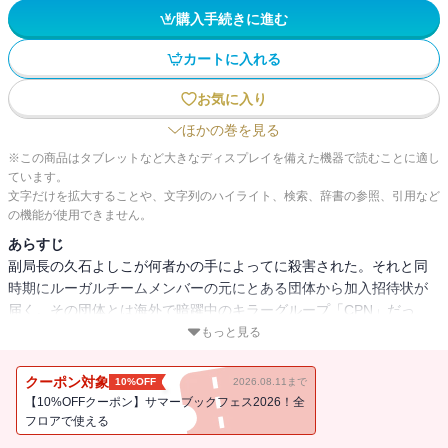
購入手続きに進む
カートに入れる
お気に入り
ほかの巻を見る
※この商品はタブレットなど大きなディスプレイを備えた機器で読むことに適し
ています。
文字だけを拡大することや、文字列のハイライト、検索、辞書の参照、引用など
の機能が使用できません。
あらすじ
副局長の久石よしこが何者かの手によってに殺害された。それと同
時期にルーガルチームメンバーの元にとある団体から加入招待状が
届く。その団体とは海外で暗躍中のキラーグループ「CPN」だっ
た。CPNは赤蟻撲滅後の日本に進出を企てており、本格的な進出を
もっと見る
前に妨害要素となるルーガルチームや桐谷を処分しようとしている
のだった。果たしてルーガルチーム、そして桐谷の運命やいか
クーポン対象
10%OFF
2026.08.11まで
に…!? 世に蔓延る悪と人間兵器の死闘を描くサイエンスアクション
【10%OFFクーポン】サマーブックフェス2026！全
ストーリー第三弾！
フロアで使える