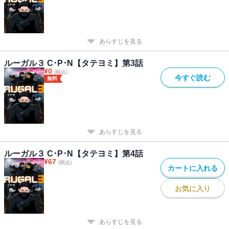
あらすじを見る
ルーガル３ C･P･N【タテヨミ】第3話
¥
0
(税込)
今すぐ読む
無料
あらすじを見る
ルーガル３ C･P･N【タテヨミ】第4話
¥
67
(税込)
カートに入れる
お気に入り
あらすじを見る