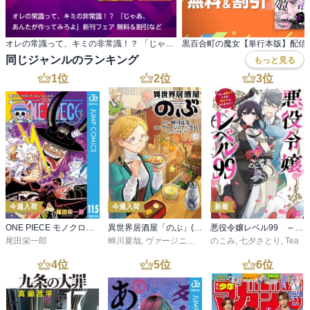
オレの常識って、キミの非常識！？ 「じゃあ、 あんたが作ってみろよ」新刊フェア 無料＆割引など
黒百合町の魔女【単行本版】配信
同じジャンルのランキング
もっと見る
1
位
2
位
3
位
今週入荷
今週入荷
新着
ONE PIECE モノクロ版 115
異世界居酒屋「のぶ」(22)
悪役令嬢レベル99 ～私は裏ボスですが魔王ではありません～ その６
尾田栄一郎
蝉川夏哉
,
ヴァージニア二等兵
のこみ
,
転
,
七夕さとり
,
Tea
4
位
5
位
6
位