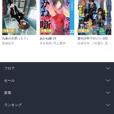
今週入荷
今週入荷
今週入荷
九条の大罪（１７）
あかね噺 23
週刊少年マガジン 2026年36・37号[2026年8月5日発売]
真鍋昌平
末永裕樹
,
馬上鷹将
金城宗幸
,
ノ村優介
,
真島ヒロ
フロア
総合
コミック
セール
ラノベ
小説
総合
コミック
新着
雑誌・グラビア
ビジネス・実用
ラノベ
小説
総合
コミック
ランキング