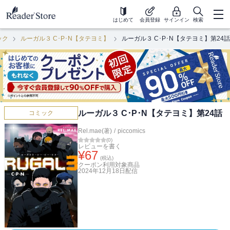
はじめて
会員登録
サインイン
検索
ック
ルーガル３ C･P･N【タテヨミ】
ルーガル３ C･P･N【タテヨミ】第24話
ルーガル３ C･P･N【タテヨミ】第24話
コミック
Rel.mae(著)
/
piccomics
(
0
)
レビューを書く
¥
67
(税込)
クーポン利用対象商品
2024年12月18日
配信