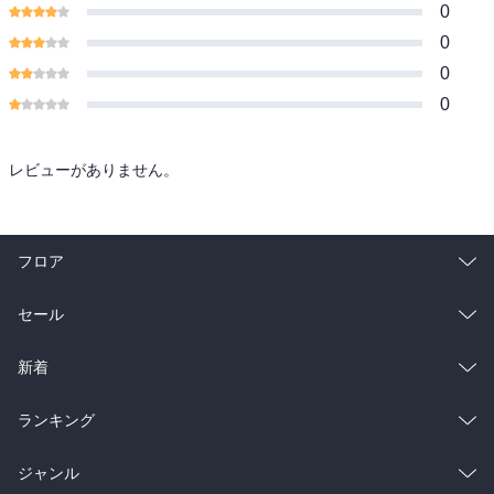
0
0
0
0
レビューがありません。
フロア
総合
コミック
セール
ラノベ
小説
総合
コミック
新着
雑誌・グラビア
ビジネス・実用
ラノベ
小説
総合
コミック
ランキング
BL・TL
雑誌・グラビア
ビジネス・実用
ラノベ
小説
総合
コミック
ジャンル