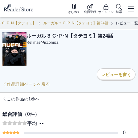
はじめて
会員登録
サインイン
検索
 C･P･N【タテヨミ】
ルーガル３ C･P･N【タテヨミ】第24話
レビュー一覧
ルーガル３ C･P･N【タテヨミ】第24話
Rel.mae
/
Piccomics
レビューを書く
作品詳細ページへ戻る
この作品の1巻へ
総合評価
（
0
件）
--
平均
0