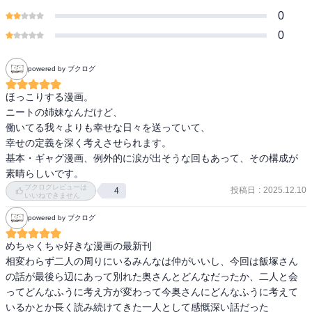
0
0
powered by ブクログ
ほっこりする漫画。

ニートの姉妹なんだけど、

働いてる我々よりも幸せな日々を送っていて、

幸せの定義を深く考えさせられます。

基本・ギャグ漫画、例外的に涙が出そうな回もあって、その構成が
素晴らしいです。
ブクログレビューは
投稿日
:
2025.12.10
4
いいねできません
powered by ブクログ
めちゃくちゃ好きな漫画の最新刊

相変わらず二人の周りにいるみんなは仲がいいし、今回は飯塚さん
の話が最後ら辺にあって別れた奥さんとどんなだったか、二人と会
ってどんなふうに考え方が変わって今奥さんにどんなふうに考えて
いるかとか長く読み続けてきた一人として感慨深い話だった