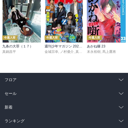
今週入荷
今週入荷
今週入荷
九条の大罪（１７）
週刊少年マガジン 2026年36・37号[2026年8月5日発売]
あかね噺 23
真鍋昌平
金城宗幸
,
ノ村優介
,
真島ヒロ
末永裕樹
,
宮島礼吏
,
馬上鷹将
,
新川直司
,
久
フロア
総合
コミック
セール
ラノベ
小説
総合
コミック
新着
雑誌・グラビア
ビジネス・実用
ラノベ
小説
総合
コミック
ランキング