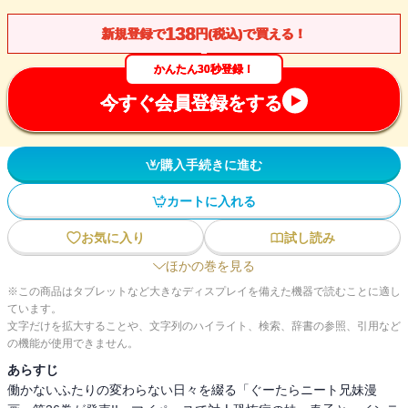
138
新規登録で
円(税込)で買える！
かんたん30秒登録！
今すぐ会員登録をする
購入手続きに進む
カートに入れる
お気に入り
試し読み
ほかの巻を見る
※この商品はタブレットなど大きなディスプレイを備えた機器で読むことに適し
ています。
文字だけを拡大することや、文字列のハイライト、検索、辞書の参照、引用など
の機能が使用できません。
あらすじ
働かないふたりの変わらない日々を綴る「ぐーたらニート兄妹漫