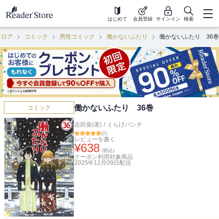
はじめて
会員登録
サインイン
検索
フロア
コミック
男性コミック
働かないふたり
働かないふたり 36巻
働かないふたり 36巻
コミック
吉田覚(著)
/
くらげバンチ
(
2
)
レビューを書く
¥
638
(税込)
クーポン利用対象商品
2025年12月09日
配信