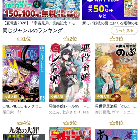
【夏電書2026】『宇宙兄弟』完結記念！モーニング連載作100円(税込)フェア
同じジャンルのランキング
もっと見る
1
位
2
位
3
位
今週入荷
今週入荷
今週入荷
ONE PIECE モノクロ版 115
悪役令嬢レベル99 ～私は裏ボスですが魔王ではありません～ その６
異世界居酒屋「のぶ」(22)
尾田栄一郎
のこみ
,
七夕さとり
,
Tea
蝉川夏哉
,
ヴァージニア二等兵
4
位
5
位
6
位