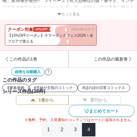
画」第36巻が発売!! マイペースで対人恐怖症の妹・春子と、インテ
リで社交的でもある“エニート”な兄・守。今回は、守が青春に憧れる
飯塚さんを連れて一緒に海に出かけます。またある日、台風の接近
もっと見る
に怯えた倉木さんが、石井家にひと晩お泊りすることになっ
て・・・・・・。描き下ろし4コマやおまけ漫画など全16ページを掲
クーポン対象
10%OFF
2026.08.11まで
載した完全版!!
【10%OFFクーポン】サマーブックフェス2026！全
フロアで使える
この作品の1巻
この作品の最新巻
続巻を自動購入
この作品のタグ
#
家族漫画
#
兄妹が主役のコミック
#
ほのぼの日常コミックス
シリーズ作品(
38
件)
1巻から
新刊から
まとめてカート
※無料、予約、入荷通知のコンテンツはカートに追加されません。
1
2
3
4