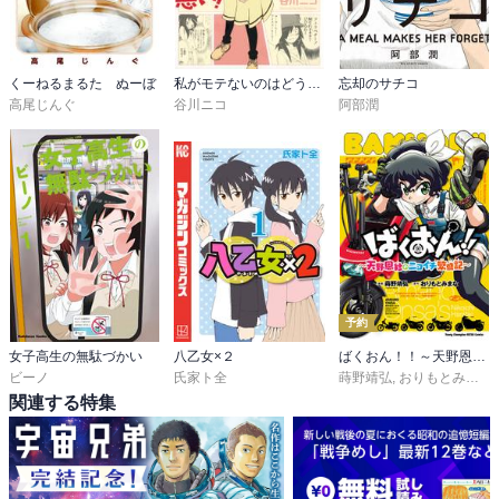
くーねるまるた ぬーぼ
私がモテないのはどう考えてもお前らが悪い！
忘却のサチコ
高尾じんぐ
谷川ニコ
阿部潤
予約
女子高生の無駄づかい
八乙女×２
ばくおん！！～天野恩紗のニコイチ繁盛記～
ビーノ
氏家ト全
蒔野靖弘
,
おりもとみまな
関連する特集