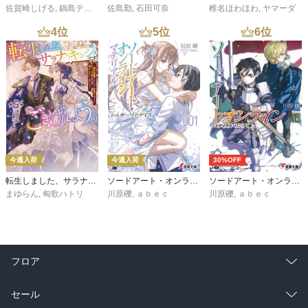
佐賀崎しげる
,
鍋島テツヒロ
佐島勤
,
石田可奈
椎名ほわほわ
,
ヤマーダ
4
位
5
位
6
位
今週入荷
今週入荷
30%OFF
転生しました、サラナ・キンジェです。ごきげんよう。５ ～婚約破棄されたので田舎で気ままに暮らしたいと思います～【電子書店共通特典SS付】
ソードアート・オンライン マテリアル１ シュガーリィ・デイズ
ソードアート・オンライン29 ユナイタル・リングVIII
まゆらん
,
匈歌ハトリ
川原礫
,
ａｂｅｃ
川原礫
,
ａｂｅｃ
フロア
総合
コミック
セール