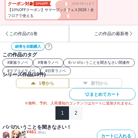
日々。莱香との初デートをすることになる祐太に春が？ 近づくク
クーポン対象
10%OFF
2026.08.11まで
リスマスに姉妹と新米パパの気持ちは微妙にすれ違い伯母さんも交
【10%OFFクーポン】サマーブックフェス2026！全
えて小鳥遊家大騒動のあったかハートフルラブコメ第三幕!!
フロアで使える
この作品の1巻
この作品の最新巻
続巻を自動購入
この作品のタグ
#
家族ラノベ
#
青春ラノベ
#
パパのいうことを聞きなさい関連作
#
ラブコメラノベ
#
日常ラノベ
シリーズ作品(
19
件)
1巻から
新刊から
まとめてカート
※無料、予約、入荷通知のコンテンツはカートに追加されません。
1
2
パパのいうことを聞きなさい！
¥
461
(税込)
カートに入れる