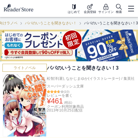
はじめて
会員登録
サインイン
検索
向けラノベ
パパのいうことを聞きなさい！
パパのいうことを聞きなさい！3
パパのいうことを聞きなさい！3
ライトノベル
松智洋(著)
,
なかじまゆか(イラストレーター)
/
集英社
スーパーダッシュ文庫
(
10
)
レビューを書く
¥
461
(税込)
クーポン利用対象商品
2013年10月25日
配信