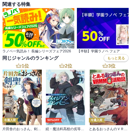
関連する特集
ラノベ一気読み！ 長編シリーズフェア2026
【半額】学園ラノベ フェア
同じジャンルのランキング
もっと見る
1
位
2
位
3
位
今週入荷
50%OFF
今週入荷
片田舎のおっさん、剣聖になる 11 ～ただの田舎の剣術師範だったのに、大成した弟子たちが俺を放ってくれない件～
続・魔法科高校の劣等生 メイジアン・カンパニー(11)
とあるおっさんのＶＲＭＭＯ活動記34