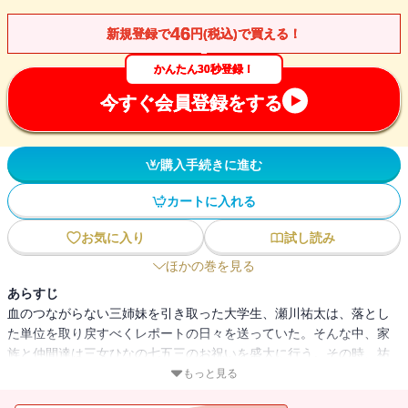
46
新規登録で
円(税込)で買える！
かんたん30秒登録！
今すぐ会員登録をする
購入手続きに進む
カートに入れる
お気に入り
試し読み
ほかの巻を見る
あらすじ
血のつながらない三姉妹を引き取った大学生、瀬川祐太は、落とし
た単位を取り戻すべくレポートの日々を送っていた。そんな中、家
族と仲間達は三女ひなの七五三のお祝いを盛大に行う。その時、祐
太は次女美羽に七五三の写真がないことに気づい
もっと見る
て・・・・・・？ 長女空も合唱部でソロに抜擢されて緊張の