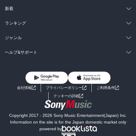
ラノベ
小説
総合
コミック
新着
雑誌・グラビア
ビジネス・実用
ラノベ
小説
総合
コミック
ランキング
BL・TL
雑誌・グラビア
ビジネス・実用
ラノベ
小説
総合
コミック
ジャンル
BL・TL
雑誌・グラビア
ビジネス・実用
ラノベ
小説
コミック
男性コミック
ヘルプ&サポート
BL・TL
雑誌・グラビア
ビジネス・実用
女性コミック
コミック誌
初めての方へ
ヘルプ
BL・TL
ライトノベル
男子向けラノベ
よくあるご質問
お問い合わせ
会社情報
プライバシーポリシー
ご利用条件
女子向けラノベ
小説
利用規約
クッキーの詳細
国内小説
海外小説
Copyright 2017 - 2026 Sony Music Entertainment(Japan) Inc.
ミステリー
SF
Information on the site is for the Japan domestic market only
powered by
歴史・時代小説
文学