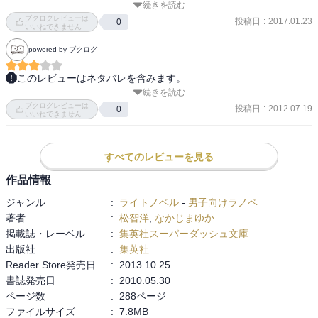
続きを読む
家族を｢し始めたばかり｣の４人。夫々が、夫々に背伸びをしている
ブクログレビューは
展開にヤキモキさせられるが、産みの苦しみでもあるのかな。本作
投稿日
:
2017.01.23
0
いいねできません
は所謂兄弟姉妹をベースにした大家族物語というよりは、祐太を父
powered by ブクログ
とする(空にも母としての役が一部振られている)子育て奮闘記の側面
が強い。そもそも、子供が親に影響を受けるだけではなく、親も子
このレビューはネタバレを含みます。
育てを通じ、子供の存在によって成長させられるのだが、これをコ
続きを読む
3冊目．

メディタッチな描写と、父親を大学生とすることで青少年層に提供
ブクログレビューは
ひなの七五三とクリスマスの話．

投稿日
:
2012.07.19
0
できる作品になっている。そういう意味では稀有な存在かも。
いいねできません
そして今は亡き(?)姉夫婦の作るハンバーグの味を追求します．

來香さんが素敵キャラです．

そして叔母さんがなんだか可愛くなっちまいやがって…．

すべてのレビューを見る
まるでナウシカを信じるクシャナ殿下じゃないか（）．
作品情報
ジャンル
:
ライトノベル
-
男子向けラノベ
著者
:
松智洋
,
なかじまゆか
掲載誌・レーベル
:
集英社スーパーダッシュ文庫
出版社
:
集英社
Reader Store発売日
:
2013.10.25
書誌発売日
:
2010.05.30
ページ数
:
288ページ
ファイルサイズ
:
7.8MB