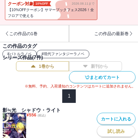
ある頼みごとをする。それがさらに悲劇の連鎖へと繋がってい
クーポン対象
10%OFF
2026.08.11まで
く・・・。
【10%OFFクーポン】サマーブックフェス2026！全
フロアで使える
この作品の1巻
この作品の最新巻
この作品のタグ
#
バトルラノベ
#
現代ファンタジーラノベ
シリーズ作品(
7
件)
1巻から
新刊から
まとめてカート
※無料、予約、入荷通知のコンテンツはカートに追加されません。
1
影≒光 シャドウ・ライト
¥
556
(税込)
カートに入れる
試し読み