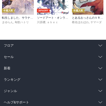
今週入荷
30%OFF
今週入荷
転生しました、サラナ・キンジェです。ごきげんよう。５ ～婚約破棄されたので田舎で気ままに暮らしたいと思います～【電子書店共通特典SS付】
ソードアート・オンライン29 ユナイタル・リングVIII
とあるおっさんのＶＲＭＭＯ活動記34
まゆらん
,
匈歌ハトリ
川原礫
,
ａｂｅｃ
椎名ほわほわ
,
ヤマーダ
フロア
総合
コミック
セール
ラノベ
小説
総合
コミック
新着
雑誌・グラビア
ビジネス・実用
ラノベ
小説
総合
コミック
ランキング
BL・TL
雑誌・グラビア
ビジネス・実用
ラノベ
小説
総合
コミック
ジャンル
BL・TL
雑誌・グラビア
ビジネス・実用
ラノベ
小説
コミック
男性コミック
ヘルプ&サポート