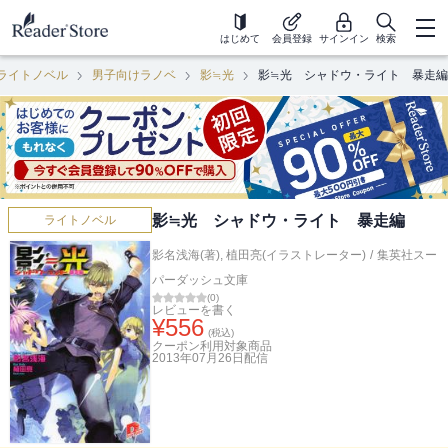
はじめて
会員登録
サインイン
検索
ライトノベル
男子向けラノベ
影≒光
影≒光 シャドウ・ライト 暴走編
影≒光 シャドウ・ライト 暴走編
ライトノベル
影名浅海(著)
,
植田亮(イラストレーター)
/
集英社スー
パーダッシュ文庫
(
0
)
レビューを書く
¥
556
(税込)
クーポン利用対象商品
2013年07月26日
配信