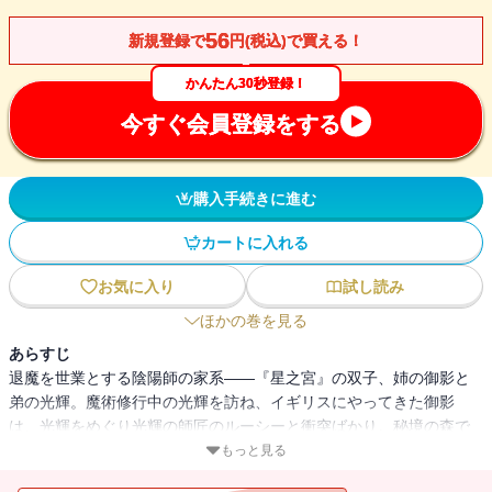
56
新規登録で
円(税込)で買える！
かんたん30秒登録！
今すぐ会員登録をする
購入手続きに進む
カートに入れる
お気に入り
試し読み
ほかの巻を見る
あらすじ
退魔を世業とする陰陽師の家系――『星之宮』の双子、姉の御影と
弟の光輝。魔術修行中の光輝を訪ね、イギリスにやってきた御影
は、光輝をめぐり光輝の師匠のルーシーと衝突ばかり。秘境の森で
氷漬けにされ、捕らわれていた魔術師ジュエルを家に送り届けて一
もっと見る
件落着かと思いきや、三人の前にルーシーの師匠ルリアが現れ、と