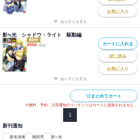
お気に入り
あらすじを見る
影≒光 シャドウ・ライト 駆動編
最新巻
カートに入れる
¥
556
(税込)
試し読み
お気に入り
あらすじを見る
まとめてカート
※無料、予約、入荷通知のコンテンツはカートに追加されません。
1
新刊通知
影名浅海
植田亮
影≒光