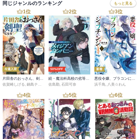
同じジャンルのランキング
もっと見る
1
位
2
位
3
位
今週入荷
50%OFF
新着
片田舎のおっさん、剣聖になる 11 ～ただの田舎の剣術師範だったのに、大成した弟子たちが俺を放ってくれない件～
続・魔法科高校の劣等生 メイジアン・カンパニー(11)
悪役令嬢、ブラコンにジョブチェンジします９【電子特典付き】
佐賀崎しげる
,
鍋島テツヒロ
佐島勤
,
石田可奈
浜千鳥
,
八美☆わん
4
位
5
位
6
位