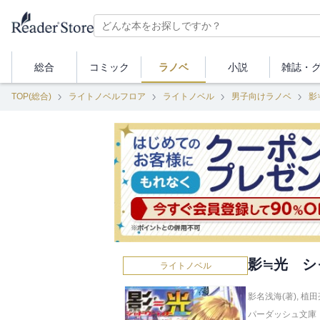
総合
コミック
ラノベ
小説
雑誌・
TOP(総合)
ライトノベルフロア
ライトノベル
男子向けラノベ
影
影≒光 シ
ライトノベル
影名浅海(著)
,
植田
パーダッシュ文庫