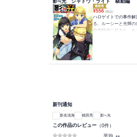
影≒光 シャドウ・ライト 駆動編
最新巻
¥
556
(税込)
ハロゲイトでの事件解
る。ルーシーと光輝の
中学時代に起きた、あ
されることのなかった
完結を飾る、読者アン
にお披露目。
新刊通知
影名浅海
植田亮
影≒光
この作品のレビュー
（
0
件）
--
平均