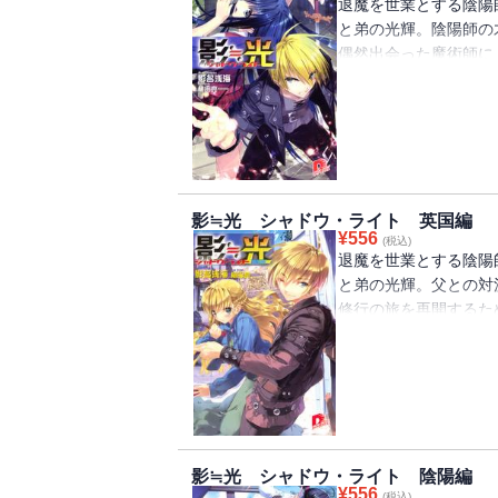
退魔を世業とする陰陽
と弟の光輝。陰陽師の
偶然出会った魔術師に
に赴く。そして約一年
光輝は御影が案ずるの
辱を返すべく試合を申
だった・・・・・・！
影≒光 シャドウ・ライト 英国編
¥
556
(税込)
退魔を世業とする陰陽
と弟の光輝。父との対
修行の旅を再開するた
ーは光輝の覇気の無い
め、魔術学院に持ち込
は有名な錬金術師。彼
とだったが・・・・・
影≒光 シャドウ・ライト 陰陽編
¥
556
(税込)