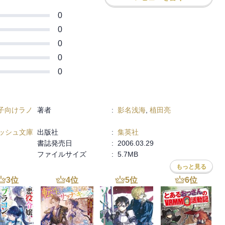
0
0
0
0
0
子向けラノ
著者
:
影名浅海
,
植田亮
ッシュ文庫
出版社
:
集英社
書誌発売日
:
2006.03.29
ファイルサイズ
:
5.7MB
もっと見る
3
位
4
位
5
位
6
位