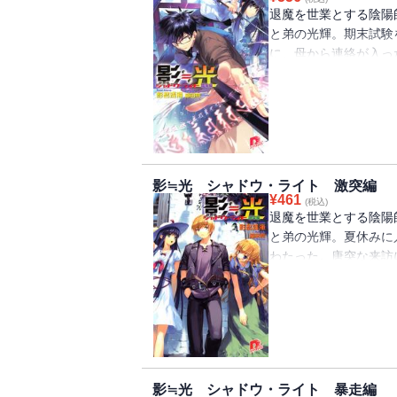
退魔を世業とする陰陽
と弟の光輝。期末試験
に、母から連絡が入っ
ぼされ、『星之宮』に
いう。御影は仕事を進
るが・・・・・・事件
惑いを覚えるのだった
影≒光 シャドウ・ライト 激突編
¥
461
(税込)
退魔を世業とする陰陽
と弟の光輝。夏休みに
わたった。唐突な来訪
匠のルーシーは邪魔者
子を見たいという御影
ざされた女性を発見。
救い出した・・・・・
影≒光 シャドウ・ライト 暴走編