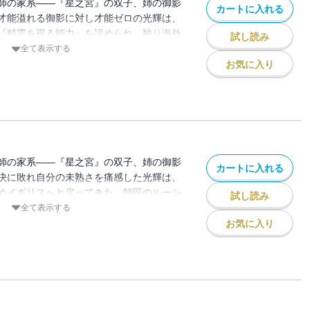
師の家系――『星之宮』の双子、姉の御影
カートに入れる
才能溢れる御影に対し才能ゼロの光輝は、
『精霊を視る能力』を認められ、独り海外
試し読み
後、精霊術を習得し自信を付けて帰国した
全て表示する
をよそに、父からずっと蔑まれて受けた屈
お気に入り
し込む。――それが連続怪奇事件の始まり
師の家系――『星之宮』の双子、姉の御影
カートに入れる
決に敗れ自分の未熟さを痛感した光輝は、
めイギリスへと戻ってきた。師匠のルーシ
試し読み
様子を気にしつつも、旅の資金を稼ぐた
全て表示する
まれる高額報酬の仕事を請け負う。依頼者
お気に入り
の親族を狙う犯人を捕らえてほしいとのこ
・。