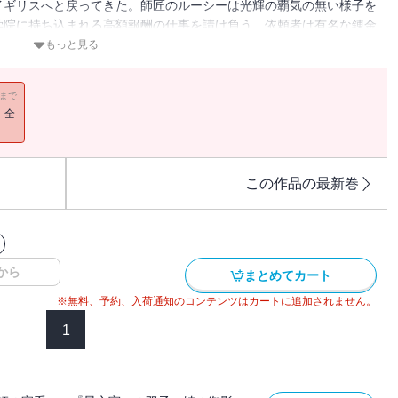
イギリスへと戻ってきた。師匠のルーシーは光輝の覇気の無い様子を
学院に持ち込まれる高額報酬の仕事を請け負う。依頼者は有名な錬金
いとのことだったが・・・・・・。
もっと見る
11まで
！全
この作品の最新巻
から
まとめてカート
※無料、予約、入荷通知のコンテンツはカートに追加されません。
1