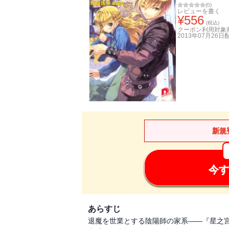
(
0
)
レビューを書く
¥
556
(税込)
クーポン利用対象
2013年07月26日
新規
今す
あらすじ
退魔を世業とする陰陽師の家系――『星之