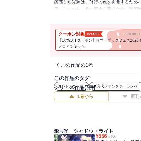
痛感した光輝は、修行の旅を再開するため
気にしつつも、旅の資金を稼ぐため、魔術
術師。彼の親族を狙う犯人を捕らえてほし
クーポン対象
10%OFF
2026.08.
【10%OFFクーポン】サマーブックフェス2026
フロアで使える
この作品の1巻
この作品のタグ
#
バトルラノベ
#
現代ファンタジーラノベ
シリーズ作品(
7
件)
1巻から
新刊
影≒光 シャドウ・ライト
¥
556
(税込)