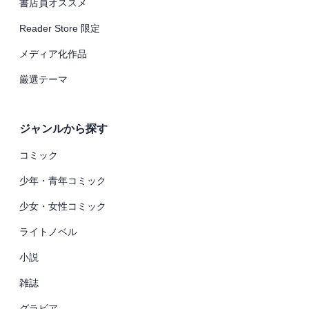
書店員オススメ
Reader Store 限定
メディア化作品
厳選テーマ
ジャンルから探す
コミック
少年・青年コミック
少女・女性コミック
ライトノベル
小説
雑誌
グラビア