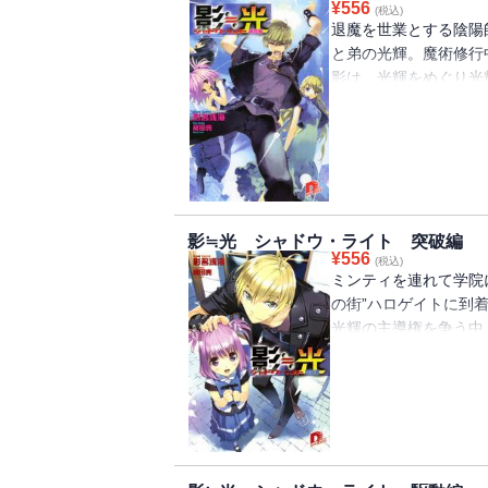
¥
556
(税込)
退魔を世業とする陰陽
と弟の光輝。魔術修行
影は、光輝をめぐり光
森で氷漬けにされ、捕
けて一件落着かと思い
現れ、とある頼みごと
っていく・・・。
影≒光 シャドウ・ライト 突破編
¥
556
(税込)
ミンティを連れて学院
の街”ハロゲイトに到
光輝の主導権を争う中
る。そう、ハロゲイト
――。ひとつのリボン
びつけ、絡み合った三
きほぐす・・・・・・