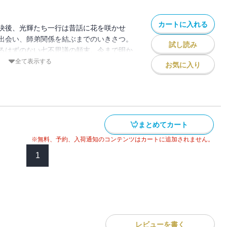
カートに入れる
決後、光輝たち一行は昔話に花を咲かせ
出会い、師弟関係を結ぶまでのいきさつ。
試し読み
るはずのない七不思議の顛末。今まで明か
過去の因縁が語られる――。人気シリーズ
全て表示する
お気に入り
ケートで上位に挙がったエピソードをここ
まとめてカート
※無料、予約、入荷通知のコンテンツはカートに追加されません。
1
レビューを書く