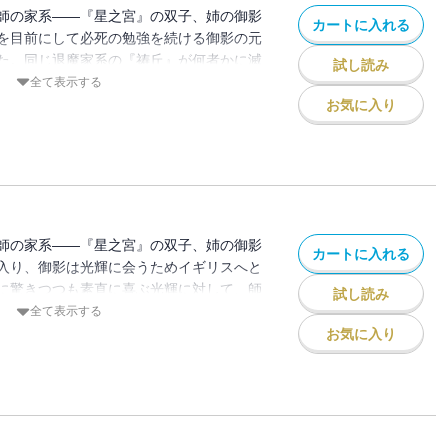
師の家系――『星之宮』の双子、姉の御影
カートに入れる
を目前にして必死の勉強を続ける御影の元
た。同じ退魔家系の『祷丘』が何者かに滅
試し読み
退魔の代行と犯人討伐の依頼がきていると
全て表示する
めるうちに、犯人らしき人物の弟と合流す
お気に入り
の裏にある兄弟間の憎悪を知り、彼女は戸
。
師の家系――『星之宮』の双子、姉の御影
カートに入れる
入り、御影は光輝に会うためイギリスへと
に驚きつつも素直に喜ぶ光輝に対して、師
試し読み
が来たと不機嫌そのもの。翌日、修行の様
全て表示する
の頼みで訪れた森の秘境で、一行は氷に閉
お気に入り
ルーシーが止める間も無く、御影は彼女を
・。