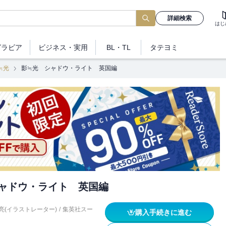
詳細検索
はじ
グラビア
ビジネス
・実用
BL・TL
タテヨミ
≒光
影≒光 シャドウ・ライト 英国編
ャドウ・ライト 英国編
亮(イラストレーター)
/
集英社スー
購入手続きに進む