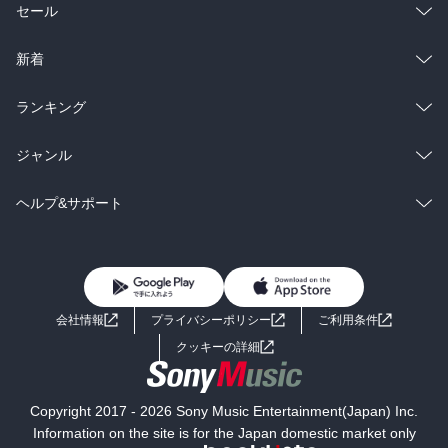
総合
コミック
セール
ラノベ
小説
総合
コミック
新着
雑誌・グラビア
ビジネス・実用
ラノベ
小説
総合
コミック
ランキング
BL・TL
雑誌・グラビア
ビジネス・実用
ラノベ
小説
総合
コミック
ジャンル
BL・TL
雑誌・グラビア
ビジネス・実用
ラノベ
小説
コミック
男性コミック
ヘルプ&サポート
BL・TL
雑誌・グラビア
ビジネス・実用
女性コミック
コミック誌
初めての方へ
ヘルプ
BL・TL
ライトノベル
男子向けラノベ
よくあるご質問
お問い合わせ
会社情報
プライバシーポリシー
ご利用条件
女子向けラノベ
小説
利用規約
クッキーの詳細
国内小説
海外小説
Copyright 2017 - 2026 Sony Music Entertainment(Japan) Inc.
ミステリー
SF
Information on the site is for the Japan domestic market only