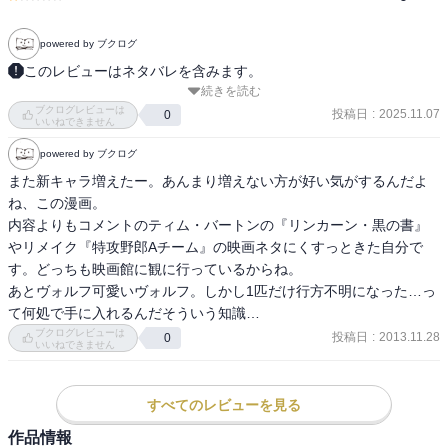
powered by ブクログ
このレビューはネタバレを含みます。
続きを読む
今巻のお客様は、リンカーン、沢村栄治、ガンジー、リチャード一
ブクログレビューは
世。

投稿日
:
2025.11.07
0
いいねできません
ガンジーや他のキャラが時々波平やサザエさんの登場人物になるの
powered by ブクログ
がウケた(≧▽≦)

リンカーンは表面的にしか知らなかったので、ちょっと印象が変わ
また新キャラ増えたー。あんまり増えない方が好い気がするんだよ
ったかな。

ね、この漫画。

沢村栄治とリチャード一世ついては恥ずかしながら知っているのは
内容よりもコメントのティム・バートンの『リンカーン・黒の書』
ほぼ名前だけ、という状態だったのでこちらも勉強になったなぁ。

やリメイク『特攻野郎Aチーム』の映画ネタにくすっときた自分で
新しいキャラも登場したし、ますます読み応えが増してきましたぞ
す。どっちも映画館に観に行っているからね。

(^^)
あとヴォルフ可愛いヴォルフ。しかし1匹だけ行方不明になった…っ
て何処で手に入れるんだそういう知識…
ブクログレビューは
投稿日
:
2013.11.28
0
いいねできません
すべてのレビューを見る
作品情報