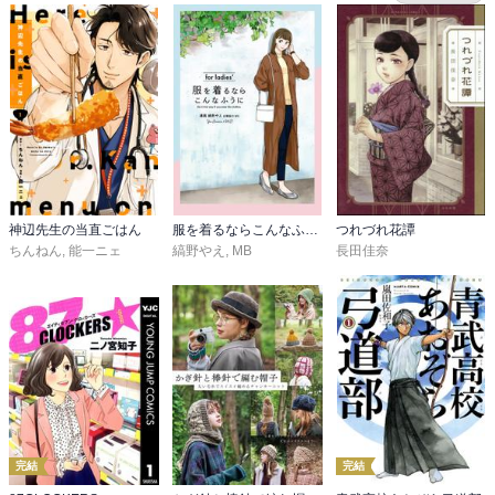
神辺先生の当直ごはん
服を着るならこんなふうに for ladies′
つれづれ花譚
ちんねん
,
能一ニェ
縞野やえ
,
MB
長田佳奈
完結
完結