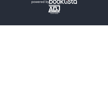
powered by
歴史・時代小説
文学
雑誌
グラビア写真集
ボーイズラブ
ティーンズラブ
人文・思想・歴史
社会・政治・法律
ビジネス・経済
サイエンス・テクノロジー
コンピュータ・情報
くらし・家庭
料理・酒
ファッション・美容・ダイエット
ホビー&カルチャー
スポーツ・アウトドア
地図・ガイド
エンターテイメント
芸術・アート
映画・音楽・演劇