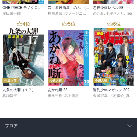
ONE PIECE モノクロ版 115
異世界居酒屋「のぶ」(22)
悪役令嬢レベル99 ～私は裏ボスですが魔王ではありません～ その６
尾田栄一郎
蝉川夏哉
,
ヴァージニア二等兵
のこみ
,
転
,
七夕さとり
,
Tea
4
位
5
位
6
位
今週入荷
今週入荷
今週入荷
九条の大罪（１７）
あかね噺 23
週刊少年マガジン 2026年36・37号[2026年8月5日発売]
真鍋昌平
末永裕樹
,
馬上鷹将
金城宗幸
,
ノ村優介
,
真島ヒロ
フロア