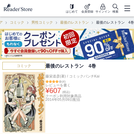
はじめて
会員登録
サインイン
検索
ア
コミック
男性コミック
最後のレストラン
最後のレストラン 4巻
最後のレストラン 4巻
コミック
藤栄道彦(著)
/
コミックバンチKai
(
4
)
レビューを書く
¥
607
(税込)
クーポン利用対象商品
2014年05月09日
配信