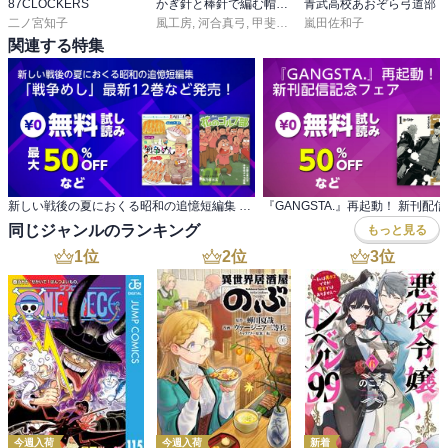
87CLOCKERS
かぎ針と棒針で編む帽子 太い毛糸でスイスイ編めるチャンキーニット
青武高校あおぞら弓道部
二ノ宮知子
風工房
,
河合真弓
,
甲斐直子
,
嵐田佐和子
佐藤文子
関連する特集
新しい戦後の夏におくる昭和の追憶短編集 「戦争めし」最新12巻など発売！
『GANGSTA.』再起動！ 新刊配
同じジャンルのランキング
もっと見る
1
位
2
位
3
位
今週入荷
今週入荷
新着