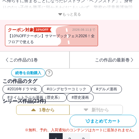
へ帰らずに留まることになったレストラン「ヘブンズドア」。身寄
りのない子供を勝手に預かるわけにもいかず、警察や児童養護施設
の人間を呼ぶも、安徳天皇が放つあまりに強い威厳により皆恐縮し
もっと見る
てしまい、うまく話がまとまらない。そんな折、アメリカ合衆国大
統領のリンカーンがタイムスリップしてやって来るが……？ ほか
クーポン対象
10%OFF
2026.08.11まで
澤村榮治、ガンディー、リチャードＩ世がご来店！
【10%OFFクーポン】サマーブックフェス2026！全
フロアで使える
この作品の1巻
この作品の最新巻
続巻を自動購入
この作品のタグ
#
2016年ドラマ化
#
ロングセラーコミック
#
グルメ漫画
#
タイムトラベル漫画（歴史系）
#
歴史漫画
シリーズ作品(
23
件)
1巻から
新刊から
まとめてカート
※無料、予約、入荷通知のコンテンツはカートに追加されません。