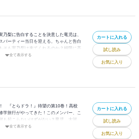
実乃梨に告白することを決意した竜児は、
カートに入れる
スパーティー当日を迎える。ちゃんと告白
もそも実乃梨は来てくれるのか？極限に高
試し読み
決戦の会場へ―――。竜児、大河、実乃
全て表示する
マス、その結末は・・・・・・？恋が大き
お気に入り
巻!!
！ 『とらドラ！』待望の第10巻！高校
カートに入れる
修学旅行がやってきた！このメンバー、こ
何も起こらないはずがない？竜児、大河、
試し読み
知らなかった想いを知った時、それぞれの
全て表示する
いく・・・・・・。
お気に入り