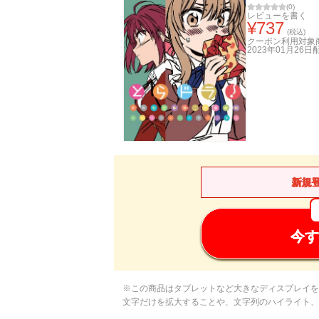
(
0
)
レビューを書く
¥
737
(税込)
クーポン利用対象
2023年01月26日
新規
今す
※この商品はタブレットなど大きなディスプレイを
文字だけを拡大することや、文字列のハイライト、