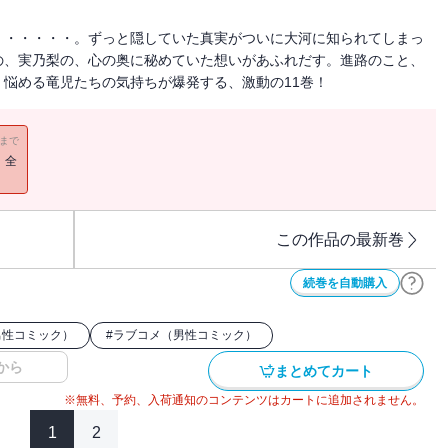
・・・・・・。ずっと隠していた真実がついに大河に知られてしまっ
の、実乃梨の、心の奥に秘めていた想いがあふれだす。進路のこと、
悩める竜児たちの気持ちが爆発する、激動の11巻！
11まで
！全
この作品の最新巻
続巻を自動購入
男性コミック）
#
ラブコメ（男性コミック）
から
まとめてカート
※無料、予約、入荷通知のコンテンツはカートに追加されません。
1
2