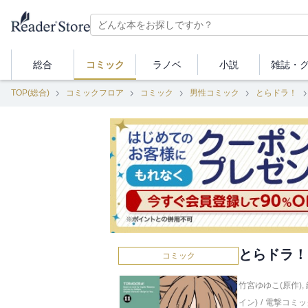
総合
コミック
ラノベ
小説
雑誌・
TOP(総合)
コミックフロア
コミック
男性コミック
とらドラ！
とらドラ！(
コミック
竹宮ゆゆこ(原作)
,
イン)
/
電撃コミッ