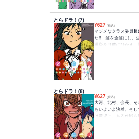
とらドラ！(7)
¥
627
(税込)
マジメなクラス委員長
た!! 髪を金髪にし
選挙を目前にひかえ、
先、一体彼に何が・・・
とらドラ！(8)
¥
627
(税込)
大河、北村、会長、そ
もいよいよ決着。そし
は竜児に、ある作戦を
いに決意の××へ！