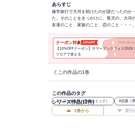
あらすじ
修学旅行で大河を助けたのが誰だったのか
た。そのことをきっかけに、竜児の、大河
友達のこと、家族のこと、恋のこと・・・。
クーポン対象
10%OFF
2026.08.
【10%OFFクーポン】サマーブックフェス2026
フロアで使える
この作品の1巻
この作品のタグ
#
ラブコメ名作（男性コミック）
#
恋愛（
シリーズ作品(
12
件)
1巻から
新刊