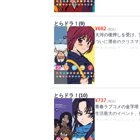
とらドラ！(9)
¥
682
(税込)
大河の後押しを受け、
ついに運命のクリスマ
できるのか？ いやそ
まる緊張を抱え、いざ
梨、それぞれのクリス
く動き出す、必見の第9
とらドラ！(10)
¥
737
(税込)
青春ラブコメの金字塔
生活最大のイベント、
のシチュエーション、
実乃梨、亜美、今まで
関係が大きく変わって