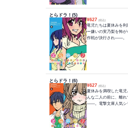
とらドラ！(5)
¥
627
(税込)
竜児たちは夏休みを利
ー嫌いの実乃梨を怖が
作戦が決行され――。
とらドラ！(6)
¥
627
(税込)
夏休みを満喫した竜児
んな二人の前に、離れ
――。電撃文庫人気シ