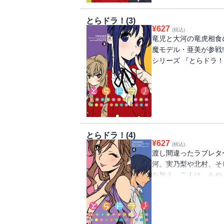
とらドラ！(3)
¥
627
(税込)
竜児と大河の竜虎相食
魔モデル・亜美が参戦!
シリーズ 『とらドラ
とらドラ！(4)
¥
627
(税込)
渡し間違ったラブレタ
河。実乃梨や北村、そ
を加え、二人は、もや
っていた。ある日、竜
憂欝になっている大河
は、水着のサイズ直し