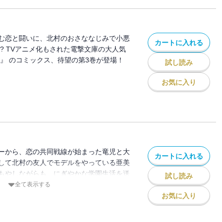
む恋と闘いに、北村のおさななじみで小悪
カートに入れる
? TVアニメ化もされた電撃文庫の大人気
！』 のコミックス、待望の第3巻が登場！
試し読み
お気に入り
ーから、恋の共同戦線が始まった竜児と大
カートに入れる
して北村の友人でモデルをやっている亜美
もやしながらも、にぎやかな学園生活を送
試し読み
児は、小さな胸を気にしてプールの授業が
全て表示する
を目の当たりにする。放っておけない竜児
お気に入り
をしてあげて――。