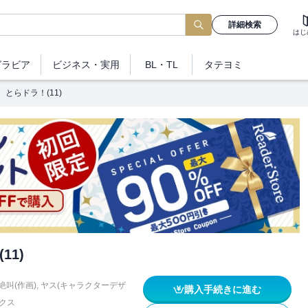
詳細検索
はじ
グラビア
ビジネス
・実用
BL・TL
タテヨミ
とらドラ！(11)
11)
絶叫(作画)
,
ヤス(キャラクターデザ
購入手続きに進む
クス