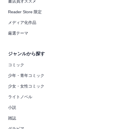
書店員オススメ
Reader Store 限定
メディア化作品
厳選テーマ
ジャンルから探す
コミック
少年・青年コミック
少女・女性コミック
ライトノベル
小説
雑誌
グラビア