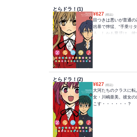
とらドラ！(1)
¥
627
(税込)
目つきは悪いが普通の
凶暴で獰猛、“手乗り
う。しかも竜児は、彼女
まい・・・・・・。竹
ディ、待望のコミカラ
とらドラ！(2)
¥
627
(税込)
大河たちのクラスに転
女・川嶋亜美。彼女の
こす・・・・・・？