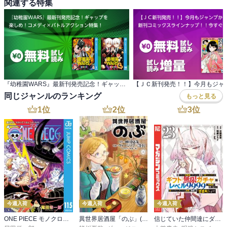
関連する特集
『幼稚園WARS』最新刊発売記念！ギャップを 楽しめ！コメディ×バトルアクション特集！
同じジャンルのランキング
もっと見る
1
位
2
位
3
位
今週入荷
今週入荷
今週入荷
ONE PIECE モノクロ版 115
異世界居酒屋「のぶ」(22)
信じていた仲間達にダンジョン奥地で殺されかけたがギフト『無限ガチャ』でレベル９９９９の仲間達を手に入れて元パーティーメンバーと世界に復讐＆『ざまぁ！』します！（２３）