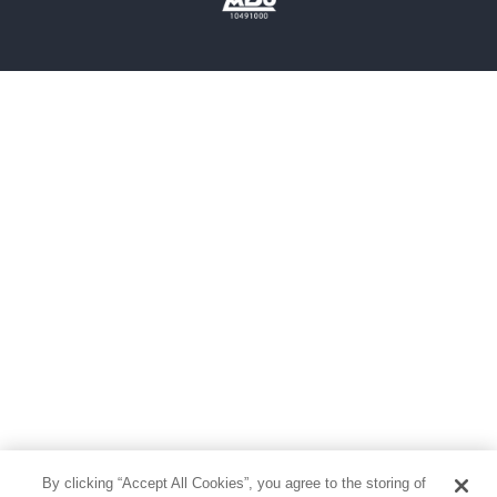
雑誌
グラビア写真集
ボーイズラブ
ティーンズラブ
人文・思想・歴史
社会・政治・法律
ビジネス・経済
サイエンス・テクノロジー
コンピュータ・情報
くらし・家庭
料理・酒
ファッション・美容・ダイエット
ホビー&カルチャー
スポーツ・アウトドア
地図・ガイド
エンターテイメント
芸術・アート
映画・音楽・演劇
By clicking “Accept All Cookies”, you agree to the storing of