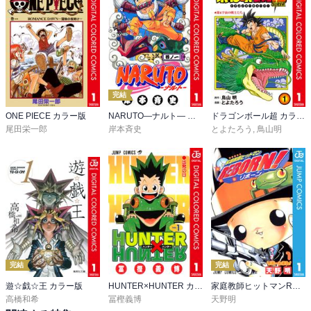
完結
ONE PIECE カラー版
NARUTO―ナルト― カラー版
ドラゴンボール超 カラー版
尾田栄一郎
岸本斉史
とよたろう
,
鳥山明
完結
完結
遊☆戯☆王 カラー版
HUNTER×HUNTER カラー版
家庭教師ヒットマンREBORN! モノクロ版
高橋和希
冨樫義博
天野明