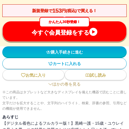
153
新規登録で
円(税込)で買える！
かんたん30秒登録！
今すぐ会員登録をする
購入手続きに進む
カートに入れる
お気に入り
試し読み
ほかの巻を見る
※この商品はタブレットなど大きなディスプレイを備えた機器で読むことに適し
ています。
文字だけを拡大することや、文字列のハイライト、検索、辞書の参照、引用など
の機能が使用できません。
あらすじ
【デジタル着色によるフルカラー版！】黒崎一護・15歳・ユウレイ