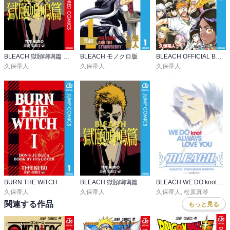
完結
BLEACH 獄頤鳴鳴篇 カラー版
BLEACH モノクロ版
BLEACH OFFICIAL BOOTLEG カラブリ＋
久保帯人
久保帯人
久保帯人
BURN THE WITCH
BLEACH 獄頤鳴鳴篇
BLEACH WE DO knot ALWAYS LOVE YOU
久保帯人
久保帯人
久保帯人
,
松原真琴
関連する作品
もっと見る