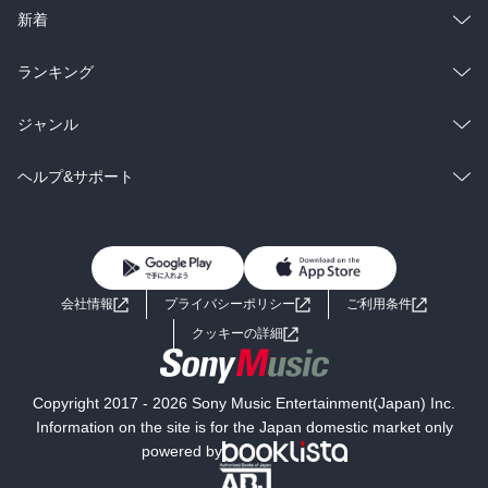
ラノベ
小説
総合
コミック
新着
雑誌・グラビア
ビジネス・実用
ラノベ
小説
総合
コミック
ランキング
BL・TL
雑誌・グラビア
ビジネス・実用
ラノベ
小説
総合
コミック
ジャンル
BL・TL
雑誌・グラビア
ビジネス・実用
ラノベ
小説
コミック
男性コミック
ヘルプ&サポート
BL・TL
雑誌・グラビア
ビジネス・実用
女性コミック
コミック誌
初めての方へ
ヘルプ
BL・TL
ライトノベル
男子向けラノベ
よくあるご質問
お問い合わせ
会社情報
プライバシーポリシー
ご利用条件
女子向けラノベ
小説
利用規約
クッキーの詳細
国内小説
海外小説
Copyright 2017 - 2026 Sony Music Entertainment(Japan) Inc.
ミステリー
SF
Information on the site is for the Japan domestic market only
powered by
歴史・時代小説
文学