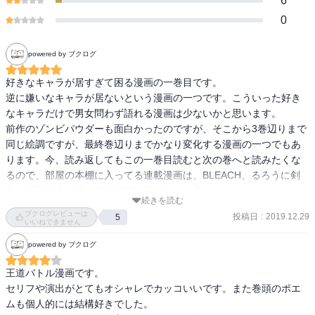
6
0
powered by ブクログ
好きなキャラが居すぎて困る漫画の一巻目です。

逆に嫌いなキャラが居ないという漫画の一つです。こういった好き
なキャラだけで男女問わず語れる漫画は少ないかと思います。

前作のゾンビパウダーも面白かったのですが、そこから3巻辺りまで
同じ絵調ですが、最終巻辺りまでかなり変化する漫画の一つでもあ
ります。今、読み返してもこの一巻目読むと次の巻へと読みたくな
るので、部屋の本棚に入ってる連載漫画は、BLEACH、るろうに剣
心、武装錬金、鋼の錬金術師、幽☆遊☆白書だけなので、そのぐら
続きを読む
い、質の良い連載漫画かと思います。ファンブック持ってるのはこ
ブクログレビューは
投稿日
:
2019.12.29
5
の上記の漫画のみですので...武装錬金は無いですが。BLEACHはほぼ
いいねできません
持っており、ノベル版はまだ全て持ってないというものです。

powered by ブクログ
確かに、刀使う漫画は多く、霊界の漫画も過去作でも多いですが物
王道バトル漫画です。

がこの作品だけ他とかなり違うというものです。戦う漫画も多いで
セリフや演出がとてもオシャレでカッコいいです。また巻頭のポエ
すが類似漫画では無いというもので、キャラの質が良いです。男女
ムも個人的には結構好きでした。

とも好まれる理由は色んなタイプの男性キャラや色んなタイプの見