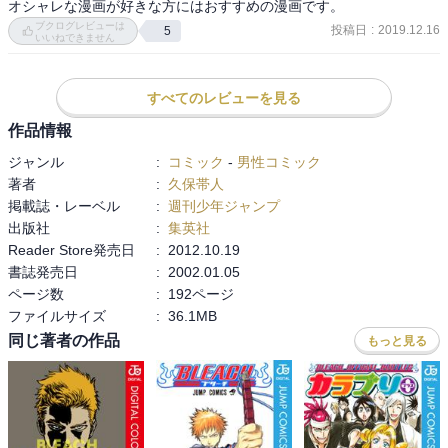
オシャレな漫画が好きな方にはおすすめの漫画です。
た目、性格の女性キャラが居るからかと思います。
ブクログレビューは
投稿日
:
2019.12.16
5
いいねできません
すべてのレビューを見る
作品情報
ジャンル
:
コミック
-
男性コミック
著者
:
久保帯人
掲載誌・レーベル
:
週刊少年ジャンプ
出版社
:
集英社
Reader Store発売日
:
2012.10.19
書誌発売日
:
2002.01.05
ページ数
:
192ページ
ファイルサイズ
:
36.1MB
同じ著者の作品
もっと見る