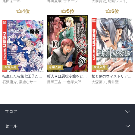
尾田栄一郎
蝉川夏哉
,
ヴァージニア二等兵
大前貴史
,
転
,
明鏡シスイ
,
ｔｅ
4
位
5
位
6
位
今週入荷
今週入荷
今週入荷
転生したら第七王子だったので、気ままに魔術を極めます（２４）
町人Ａは悪役令嬢をどうしても救いたい ～どぶと空と氷の姫君～１０【電子書店共通特典イラスト付】
杖と剣のウィストリア（１６）
石沢庸介
,
謙虚なサークル
,
メル。
目黒三吉
,
一色孝太郎
,
Parum
大森藤ノ
,
青井聖
フロア
総合
コミック
セール