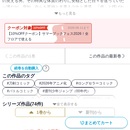
の見える男。その特異な体質のわりに安穏とした日々を送っていた
一護だが、突如、自らを死神と名乗る少女と遭遇、「虚」と呼ばれ
る悪霊に襲われる。次々と倒れる家族を前に一護は!?
もっと見る
クーポン対象
10%OFF
2026.08.11まで
【10%OFFクーポン】サマーブックフェス2026！全
フロアで使える
この作品の1巻
この作品の最新巻
続巻を自動購入
この作品のタグ
#
刀剣コミック
#
2026年アニメ化
#
ロングセラーコミック
#
バトルコミック
#
週刊少年ジャンプ（00年代）
#
2024年アニメ化
#
小学館漫画賞受賞
#
2023年アニメ化
シリーズ作品(
74
件)
全て表示する
#
2022年アニメ化
#
26年夏アニメ化（コミック）
1巻から
新刊から
#
BLEACH関連作
#
最強主人公コミック
#
フルカラーコミック（ジャンプ系）
まとめてカート