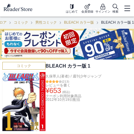
はじめて
会員登録
サインイン
検索
ロア
コミック
男性コミック
BLEACH カラー版
BLEACH カラー版 1
BLEACH カラー版 1
コミック
久保帯人(著者)
/
週刊少年ジャンプ
(
213
)
レビューを書く
¥
653
(税込)
クーポン利用対象商品
2012年10月19日
配信