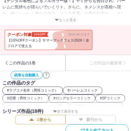
【デジタル着色によるフルカラー版！】ヤミからも告白され、ハー
レムに気持ちが揺らいでいくリト。さらに、ネメシスが高校へ現
れ、彼にハーレム創りを迫る。リトの春菜への恋の行方は…。そし
てモモが選択した道とは!? 楽園計画クライマックス!!
もっと見る
クーポン対象
10%OFF
2026.08.11まで
【10%OFFクーポン】サマーブックフェス2026！全
フロアで使える
この作品の1巻
この作品の最新巻
続巻を自動購入
この作品のタグ
#
ラブコメ名作（男性コミック）
#
ハーレムコミック
#
恋愛（男性コミック）
#
ロングセラーコミック
#
SFコミック
#
フルカラーコミック（ジャンプ系）
#
現代ファンタジーコミック
シリーズ作品(
18
件)
全て表示する
1巻から
新刊から
まとめてカート