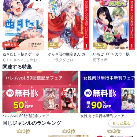
無料あり
完結
完結
ぬきたし－抜きゲーみたいな島に住んでるわたしはどうすりゃいいですか？－ 単行本版
ゆらぎ荘の幽奈さん カラー版
いちご100％ カラー版
Ｑｒｕｐｐｏ
,
まめおじたん
ミウラタダヒロ
河下水希
関連する特集
ハレムvol.89配信記念フェア
女性向け単行本新刊フェア
同じジャンルのランキング
もっと見る
1
位
2
位
3
位