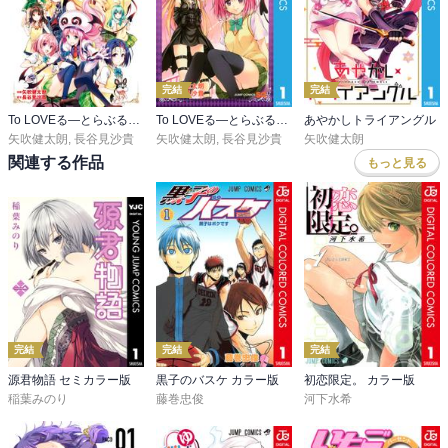
完結
完結
To LOVEる―とらぶる―シリーズ10周年アニバーサリーブック とらぶるくろにくる
To LOVEる―とらぶる―ダークネス モノクロ版
あやかしトライアングル
矢吹健太朗
,
長谷見沙貴
矢吹健太朗
,
長谷見沙貴
矢吹健太朗
関連する作品
もっと見る
完結
完結
完結
源君物語 セミカラー版
黒子のバスケ カラー版
初恋限定。 カラー版
稲葉みのり
藤巻忠俊
河下水希