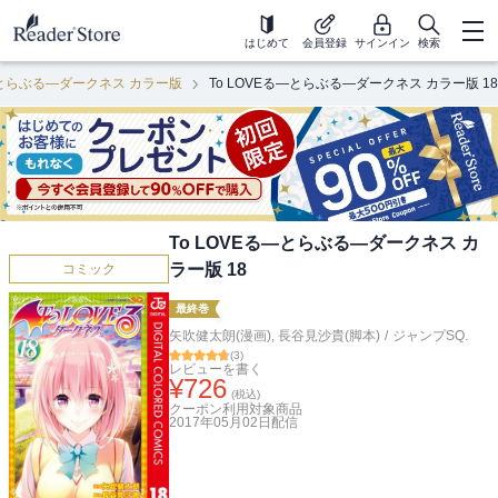
はじめて
会員登録
サインイン
検索
る―とらぶる―ダークネス カラー版
To LOVEる―とらぶる―ダークネス カラー版 18
To LOVEる―とらぶる―ダークネス カ
ラー版 18
コミック
最終巻
矢吹健太朗(漫画)
,
長谷見沙貴(脚本)
/
ジャンプSQ.
(
3
)
レビューを書く
¥
726
(税込)
クーポン利用対象商品
2017年05月02日
配信