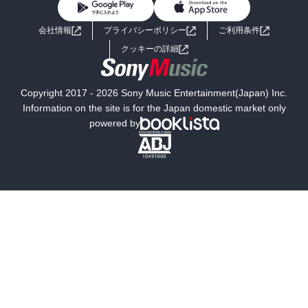
BL・TL
ライトノベル
男子向けラノベ
よくあるご質問
お問い合わせ
会社情報
プライバシーポリシー
ご利用条件
女子向けラノベ
小説
利用規約
クッキーの詳細
国内小説
海外小説
Copyright 2017 - 2026 Sony Music Entertainment(Japan) Inc.
ミステリー
SF
Information on the site is for the Japan domestic market only
powered by
歴史・時代小説
文学
雑誌
グラビア写真集
ボーイズラブ
ティーンズラブ
人文・思想・歴史
社会・政治・法律
ビジネス・経済
サイエンス・テクノロジー
コンピュータ・情報
くらし・家庭