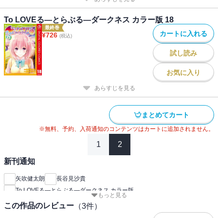
To LOVEる―とらぶる―ダークネス カラー版 18
最終巻
カートに入れる
¥
726
(税込)
試し読み
お気に入り
あらすじを見る
まとめてカート
※無料、予約、入荷通知のコンテンツはカートに追加されません。
1
2
新刊通知
矢吹健太朗
長谷見沙貴
To LOVEる―とらぶる―ダークネス カラー版
もっと見る
この作品のレビュー
（
3
件）