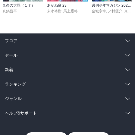
九条の大罪（１７）
あかね噺 23
週刊少年マガジン 2026年36・37号[2026年8月5日発売]
真鍋昌平
末永裕樹
,
馬上鷹将
金城宗幸
,
ノ村優介
,
真島ヒロ
フロア
総合
コミック
セール
ラノベ
小説
総合
コミック
新着
雑誌・グラビア
ビジネス・実用
ラノベ
小説
総合
コミック
ランキング
BL・TL
雑誌・グラビア
ビジネス・実用
ラノベ
小説
総合
コミック
ジャンル
BL・TL
雑誌・グラビア
ビジネス・実用
ラノベ
小説
コミック
男性コミック
ヘルプ&サポート
BL・TL
雑誌・グラビア
ビジネス・実用
女性コミック
コミック誌
初めての方へ
ヘルプ