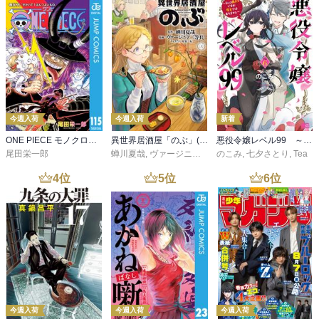
今週入荷
今週入荷
新着
ONE PIECE モノクロ版 115
異世界居酒屋「のぶ」(22)
悪役令嬢レベル99 ～私は裏ボスですが魔王ではありません～ その６
尾田栄一郎
蝉川夏哉
,
ヴァージニア二等兵
のこみ
,
転
,
七夕さとり
,
Tea
4
位
5
位
6
位
今週入荷
今週入荷
今週入荷