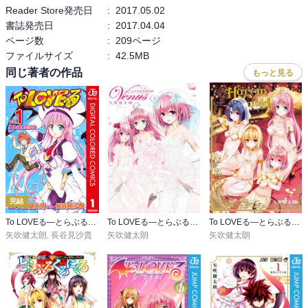
Reader Store発売日
:
2017.05.02
書誌発売日
:
2017.04.04
ページ数
:
209ページ
ファイルサイズ
:
42.5MB
同じ著者の作品
もっと見る
完結
To LOVEる―とらぶる― カラー版
To LOVEる―とらぶる―ダークネス画集 Venus
To LOVEる―とらぶる―ダークネス画集 Harem Gold
矢吹健太朗
,
長谷見沙貴
矢吹健太朗
矢吹健太朗