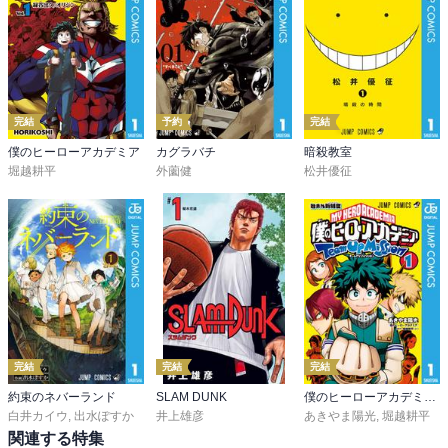
完結
予約
完結
僕のヒーローアカデミア
カグラバチ
暗殺教室
堀越耕平
外薗健
松井優征
完結
完結
完結
約束のネバーランド
SLAM DUNK
僕のヒーローアカデミア チームアップミッション
白井カイウ
,
出水ぽすか
井上雄彦
あきやま陽光
,
堀越耕平
関連する特集