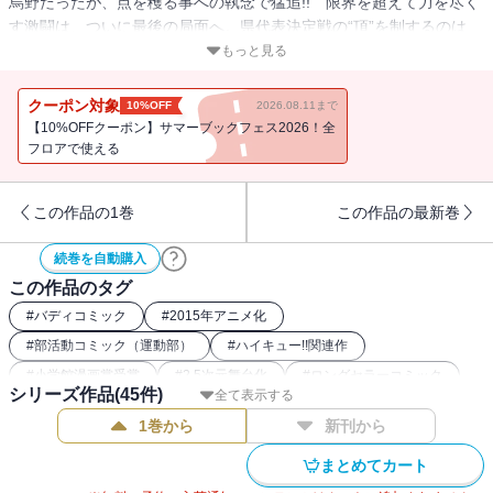
烏野だったが、点を穫る事への執念で猛追!! 限界を超えて力を尽く
す激闘は、ついに最後の局面へ。県代表決定戦の“頂”を制するのは
――!?
もっと見る
クーポン対象
10%OFF
2026.08.11まで
【10%OFFクーポン】サマーブックフェス2026！全
フロアで使える
この作品の1巻
この作品の最新巻
続巻を自動購入
この作品のタグ
#
バディコミック
#
2015年アニメ化
#
部活動コミック（運動部）
#
ハイキュー!!関連作
#
小学館漫画賞受賞
#
2.5次元舞台化
#
ロングセラーコミック
シリーズ作品(
45
件)
全て表示する
#
スポーツ漫画
#
バレー漫画
#
2016年アニメ化
1巻から
新刊から
#
2020年アニメ化
#
2024年映画化
まとめてカート