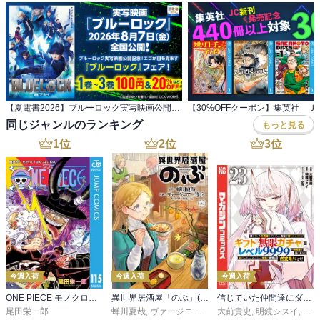
【夏電書2026】ブルーロック実写映画公開記念！ エゴが目を覚ます『ブルーロック』フェア！
同じジャンルのランキング
もっと見る
1
位
2
位
3
位
今週入荷
今週入荷
今週入荷
ONE PIECE モノクロ版 115
異世界居酒屋「のぶ」(22)
信じていた仲間達にダンジョン奥地で殺されかけたがギフト『無限ガチャ』でレベル９９９９の仲間達を手に入れて元パーティーメンバーと世界に復讐＆『ざまぁ！』します！（２３）
尾田栄一郎
蝉川夏哉
,
ヴァージニア二等兵
大前貴史
,
転
,
明鏡シスイ
,
ｔｅ