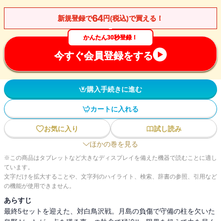
64
新規登録で
円(税込)で買える！
かんたん30秒登録！
今すぐ会員登録をする
購入手続きに進む
カートに入れる
お気に入り
試し読み
ほかの巻を見る
※この商品はタブレットなど大きなディスプレイを備えた機器で読むことに適し
ています。
文字だけを拡大することや、文字列のハイライト、検索、辞書の参照、引用など
の機能が使用できません。
あらすじ
最終5セットを迎えた、対白鳥沢戦。月島の負傷で守備の柱を欠いた