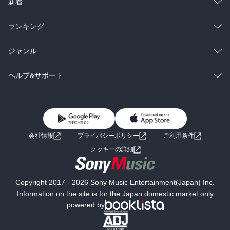
総合
コミック
新着
雑誌・グラビア
ビジネス・実用
ラノベ
小説
総合
コミック
ランキング
BL・TL
雑誌・グラビア
ビジネス・実用
ラノベ
小説
総合
コミック
ジャンル
BL・TL
雑誌・グラビア
ビジネス・実用
ラノベ
小説
コミック
男性コミック
ヘルプ&サポート
BL・TL
雑誌・グラビア
ビジネス・実用
女性コミック
コミック誌
初めての方へ
ヘルプ
BL・TL
ライトノベル
男子向けラノベ
よくあるご質問
お問い合わせ
会社情報
プライバシーポリシー
ご利用条件
女子向けラノベ
小説
利用規約
クッキーの詳細
国内小説
海外小説
Copyright 2017 - 2026 Sony Music Entertainment(Japan) Inc.
ミステリー
SF
Information on the site is for the Japan domestic market only
powered by
歴史・時代小説
文学