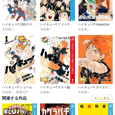
ハイキュー!! 10thクロニクル
ハイキュー!! ファイナルガイドブック 排球極！
ハイキュー!! magazine
古舘春一
古舘春一
古舘春一
完結
予約
ハイキュー!! ショーセツバン!!
ハイキュー!! カラー版
ハイキュー!! タテカラー版
古舘春一
,
星希代子
古舘春一
古舘春一
関連する作品
もっと見る