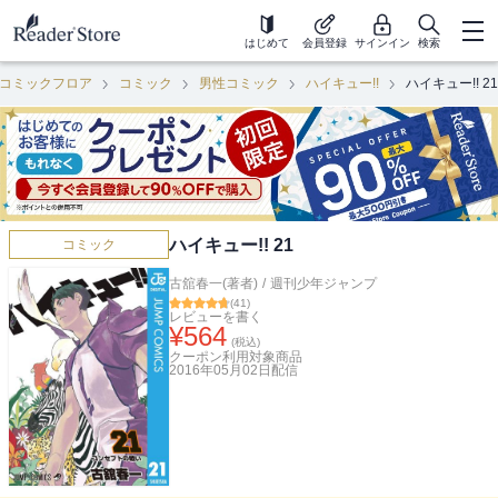
はじめて
会員登録
サインイン
検索
コミックフロア
コミック
男性コミック
ハイキュー!!
ハイキュー!! 21
ハイキュー!! 21
コミック
古舘春一(著者)
/
週刊少年ジャンプ
(
41
)
レビューを書く
¥
564
(税込)
クーポン利用対象商品
2016年05月02日
配信