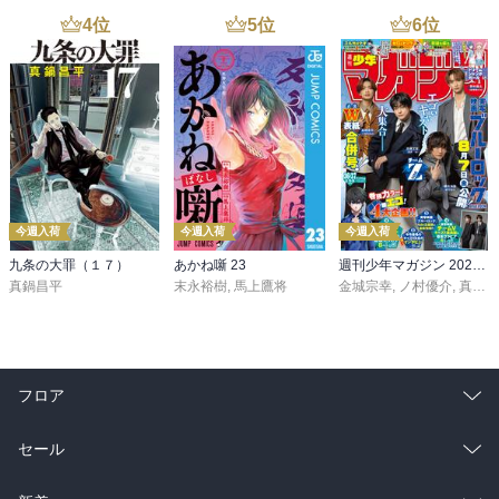
4
位
5
位
6
位
今週入荷
今週入荷
今週入荷
九条の大罪（１７）
あかね噺 23
週刊少年マガジン 2026年36・37号[2026年8月5日発売]
真鍋昌平
末永裕樹
,
馬上鷹将
金城宗幸
,
ノ村優介
,
真島ヒロ
フロア
総合
コミック
セール
ラノベ
小説