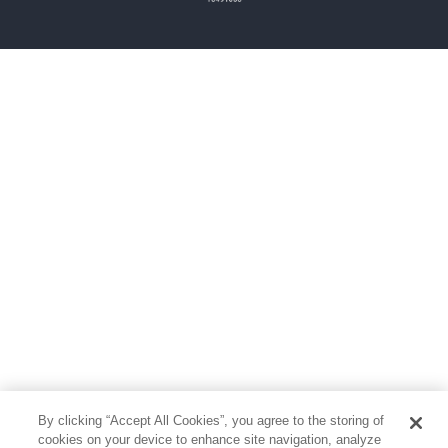
雑誌
グラビア写真集
ボーイズラブ
ティーンズラブ
人文・思想・歴史
社会・政治・法律
ビジネス・経済
サイエンス・テクノロジー
コンピュータ・情報
くらし・家庭
料理・酒
ファッション・美容・ダイエット
ホビー&カルチャー
スポーツ・アウトドア
地図・ガイド
エンターテイメント
芸術・アート
映画・音楽・演劇
By clicking “Accept All Cookies”, you agree to the storing of
写真集
教養
cookies on your device to enhance site navigation, analyze