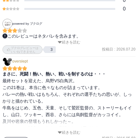
0
0
powered by ブクログ
このレビューはネタバレを含みます。
続きを読む
下を向くんじゃねえええ！バレーは常に上を向くスポーツだ#183(烏
ブクログレビューは
飼繋心)

投稿日
:
2026.07.20
3
いいねできません
この場面で“普段通り”を発揮するなんて大したモンだぜ#184(成田く
overslept
んへ烏飼さん)

17巻から始まった春高宮城県大会決勝。烏野に勝たせてあげたいと
まさに、死闘！熱い、熱い、戦いを制するのは・・・
思いつつも、負けるだろうとどこかで思っていた。うわっ、勝った
最終セットを迎えた、烏野VS白鳥沢。

この21巻は、本当に色々なものが詰まっています。

バレーの熱い戦いはもちろん、それぞれの選手たちの思いが、しっ
かりと描かれている。

牛島をはじめ、五色、天童、そして鷲匠監督の、ストーリーもイイ
し、山口、ツッキー、西谷、さらには烏飼監督がカッコイイ。

及川や岩泉の登場もうれしかった～。

ホントにいい試合だったし、素晴らしい1冊でした。

続きを読む
大きな拍手を、送ります！
