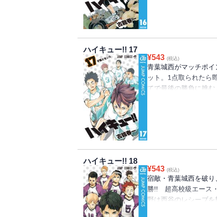
ハイキュー!! 17
¥
543
(税込)
青葉城西がマッチポイ
ット。1点取られたら
てで最後の勝負に挑む
ろし漫画も収録!!
ハイキュー!! 18
¥
543
(税込)
宿敵・青葉城西を破り
勝!! 超高校級エー
野は西谷のレシーブを
のカギになるのは…!?