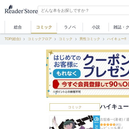
総合
コミック
ラノベ
小説
雑誌・
TOP(総合)
コミックフロア
コミック
男性コミック
ハイキュー!!
ハイキュー!!
コミック
古舘春一(著者)
/
(
41
)
レビューを書く