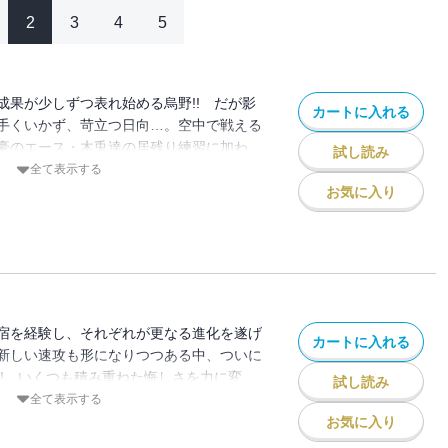
2
3
4
5
成果が少しずつ表れ始める烏野!! だが影
カートに入れる
手くいかず、苛立つ日向…。空中で戦える
豪のエース・木兎達の居残り練習に加わ
試し読み
全て表示する
お気に入り
宿を経験し、それぞれが更なる進化を遂げ
カートに入れる
新しい速攻も形になりつつある中、ついに
!! いくつも積み重ねた悔しさを力に変
試し読み
全て表示する
お気に入り