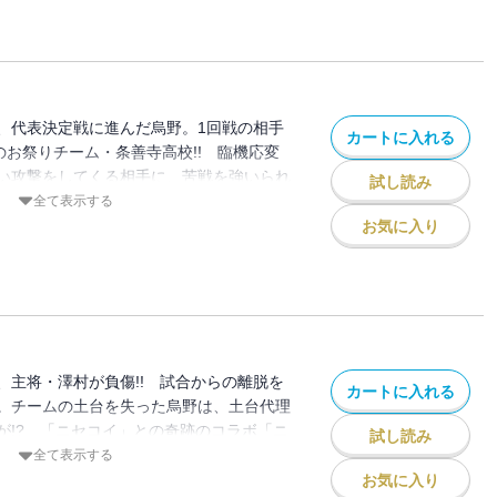
、代表決定戦に進んだ烏野。1回戦の相手
カートに入れる
のお祭りチーム・条善寺高校!! 臨機応変
い攻撃をしてくる相手に、苦戦を強いられ
試し読み
全て表示する
お気に入り
、主将・澤村が負傷!! 試合からの離脱を
カートに入れる
。チームの土台を失った烏野は、土台代理
が!? 「ニセコイ」との奇跡のコラボ「ニ
試し読み
全て表示する
お気に入り