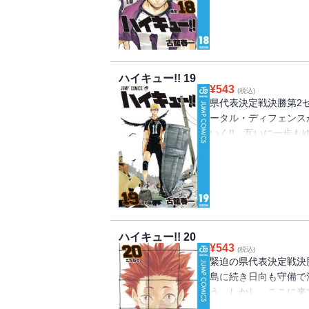
ハイキュー!! 19
¥
543
(税込)
県代表決定戦決勝第2
ータル・ディフェンス
いく!! 互いに一歩
決めるのは……!?
ハイキュー!! 20
¥
543
(税込)
緊迫の県代表決定戦決
島に続き日向も守備で
う。しかし、ここに来
況、覆せるのか!!