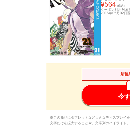
¥
564
(税込)
クーポン利用対象
2016年05月02日
新規
今す
※この商品はタブレットなど大きなディスプレイを
文字だけを拡大することや、文字列のハイライト、