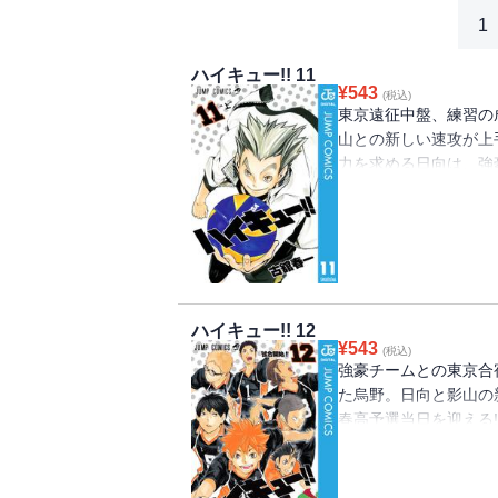
1
ハイキュー!! 11
¥
543
(税込)
東京遠征中盤、練習の
山との新しい速攻が上
力を求める日向は、強
り、特訓に励むが!?
ハイキュー!! 12
¥
543
(税込)
強豪チームとの東京合
た烏野。日向と影山の
春高予選当日を迎える
え、いざ初戦開始!!