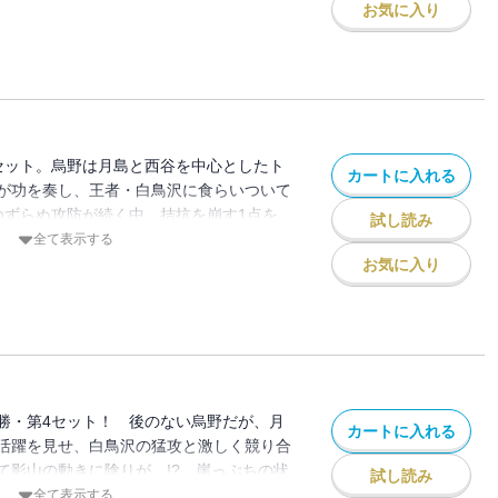
お気に入り
セット。烏野は月島と西谷を中心としたト
カートに入れる
が功を奏し、王者・白鳥沢に食らいついて
もゆずらぬ攻防が続く中、拮抗を崩す1点を
試し読み
全て表示する
お気に入り
勝・第4セット！ 後のない烏野だが、月
カートに入れる
活躍を見せ、白鳥沢の猛攻と激しく競り合
て影山の動きに陰りが…!? 崖っぷちの状
試し読み
全て表示する