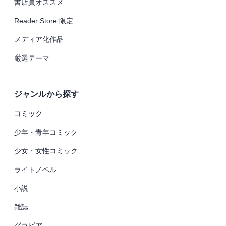
書店員オススメ
Reader Store 限定
メディア化作品
厳選テーマ
ジャンルから探す
コミック
少年・青年コミック
少女・女性コミック
ライトノベル
小説
雑誌
グラビア