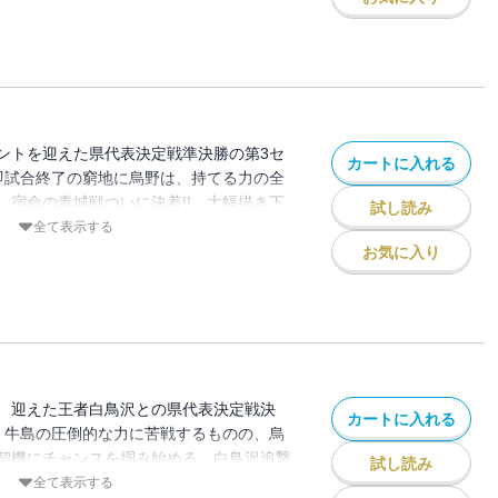
ントを迎えた県代表決定戦準決勝の第3セ
カートに入れる
即試合終了の窮地に烏野は、持てる力の全
。宿命の青城戦ついに決着!! 大幅描き下
試し読み
全て表示する
お気に入り
、迎えた王者白鳥沢との県代表決定戦決
カートに入れる
ス・牛島の圧倒的な力に苦戦するものの、烏
契機にチャンスを掴み始める。白鳥沢追撃
試し読み
全て表示する