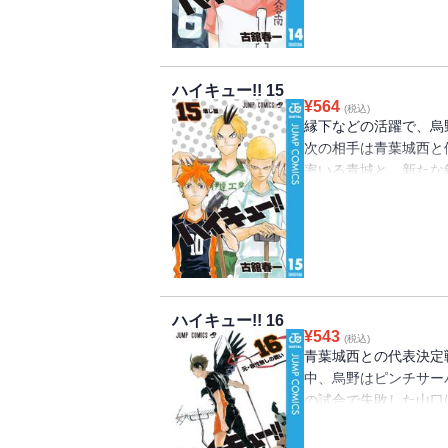
ハイキュー!! 15
¥
564
(税込)
縁下などの活躍で、烏
次の相手は青葉城西と伊
率いる青城と、新たな
いを制するのは…!?
ハイキュー!! 16
¥
543
(税込)
青葉城西との代表決定
中、烏野はピンチサー
の試合で失敗した山口
事が出来るのか!?