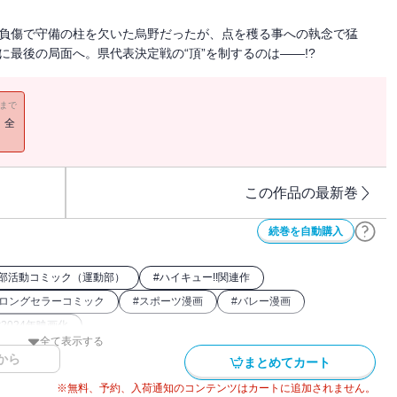
の負傷で守備の柱を欠いた烏野だったが、点を穫る事への執念で猛
に最後の局面へ。県代表決定戦の“頂”を制するのは――!?
11まで
！全
この作品の最新巻
続巻を自動購入
部活動コミック（運動部）
#
ハイキュー!!関連作
ロングセラーコミック
#
スポーツ漫画
#
バレー漫画
#
2024年映画化
全て表示する
から
まとめてカート
※無料、予約、入荷通知のコンテンツはカートに追加されません。