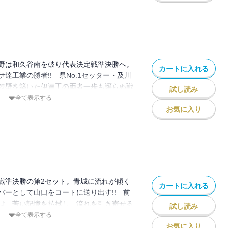
野は和久谷南を破り代表決定戦準決勝へ。
カートに入れる
達工業の勝者!! 県No.1セッター・及川
鉄壁を築いた伊達工の両者一歩も譲らぬ戦
試し読み
全て表示する
お気に入り
戦準決勝の第2セット。青城に流れが傾く
カートに入れる
バーとして山口をコートに送り出す!! 前
は、苦い記憶を払拭し、流れを引き寄せる
試し読み
全て表示する
お気に入り