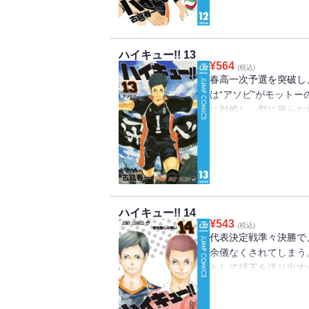
ハイキュー!! 13
¥
564
(税込)
春高一次予選を突破し
は“アソビ”がモットー
に対処し、型に嵌らな
る日向達だが…!?
ハイキュー!! 14
¥
543
(税込)
代表決定戦準々決勝で
余儀なくされてしまう
として縁下を送り出す
セキュー!!」も収録!!