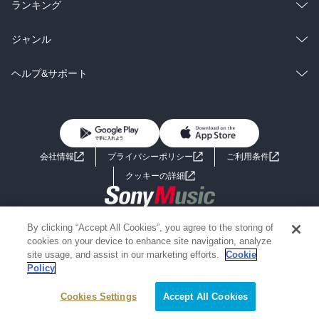
雑誌・グラビア
ビジネス・実用
ラノベ
小説
総合
コミック
ランキング
BL・TL
雑誌・グラビア
ビジネス・実用
ラノベ
小説
総合
コミック
ジャンル
BL・TL
雑誌・グラビア
ビジネス・実用
ラノベ
小説
コミック
男性コミック
ヘルプ&サポート
BL・TL
雑誌・グラビア
ビジネス・実用
女性コミック
コミック誌
初めての方へ
ヘルプ
BL・TL
ライトノベル
男子向けラノベ
よくあるご質問
お問い合わせ
会社情報
プライバシーポリシー
ご利用条件
女子向けラノベ
小説
利用規約
クッキーの詳細
国内小説
海外小説
Copyright 2017 - 2026 Sony Music Entertainment(Japan) Inc.
By clicking “Accept All Cookies”, you agree to the storing of
ミステリー
SF
Information on the site is for the Japan domestic market only
cookies on your device to enhance site navigation, analyze
powered by
site usage, and assist in our marketing efforts.
Cookie
Policy
歴史・時代小説
文学
Cookies Settings
Accept All Cookies
雑誌
グラビア写真集