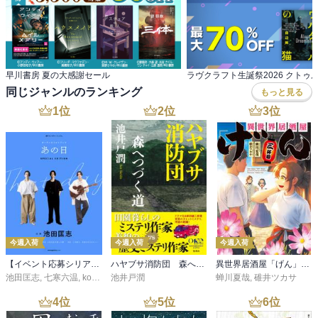
早川書房 夏の大感謝セール
同じジャンルのランキング
もっと見る
1
位
2
位
3
位
今週入荷
今週入荷
今週入荷
【イベント応募シリアルコード付】池田匡志出演・オーディオフォトブック「あの日」SPECIAL EDITION（音声／動画付）
ハヤブサ消防団 森へつづく道
異世界居酒屋「げん」三杯目
池田匡志
,
七寒六温
,
konoko58
池井戸潤
,
村崎キコ
蝉川夏哉
,
碓井ツカサ
4
位
5
位
6
位