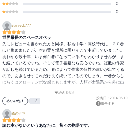
0
0
startreck777
世界最長のスペースオペラ
先にレビューを書かれた方と同様、私も中学・高校時代に１２０巻
ほど集めましたが、本の置き場所に困りそこで中断していました。
あれから数十年、いま何百巻になっているのかわかりませんが、ま
だ続いているですね。そして電子書籍なら安心ですね。複数の作家
が話しを続けているため、巻によって作家の個性の違いが出てくる
ので、あきもせずこれだけ長く続いているのでしょう。一巻からし
ばらくはスローテンポな感じもしますが、人類が太陽系から外に出
るようになると、あのスタートレックさながらの冒険が始まりま
続きを読む
す。好みもあるでしょうが、SF界の巨頭のひとつであることは間違
投稿日
:
2014.06.19
いないと思います。電子書籍になったことで、私はまた１巻から集
いいね！
3
報告する
める決心をしました。
森のクマ
読む本がないというあなたに、昔々の物語です。