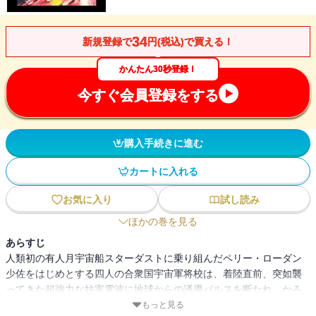
34
新規登録で
円(税込)で買える！
かんたん30秒登録！
今すぐ会員登録をする
購入手続きに進む
カートに入れる
お気に入り
試し読み
ほかの巻を見る
あらすじ
人類初の有人月宇宙船スターダストに乗り組んだペリー・ローダン
少佐をはじめとする四人の合衆国宇宙軍将校は、着陸直前、突如襲
ってきた超強力な妨害電波に地球からの誘導パルスを断たれ、かろ
うじて月面に不時着する。彼らはそこで、人知を超えた途方もない
もっと見る