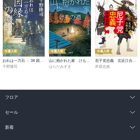
今週入荷
今週入荷
今週入荷
おれは一万石 ： 38 因縁の賊
山に抱かれた家 けもの道
尼子党忠義 北近江合戦心得〈八〉
千野隆司
はらだみずき
井原忠政
フロア
総合
コミック
セール
ラノベ
小説
総合
コミック
新着