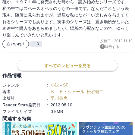
確か、１９７１年に発売された時から、読み始めたシリーズです。
私の中ではスペースオペラのうちの一冊です。なんだこれという表
現も、随所に見られますが、退屈な私にながーい楽しみを与えてく
れるシリーズでもあります。実本のシリーズは、置き場所がないた
め途中で購入をあきらめましたが、場所の心配がないので、ゆっく
り楽しんでいきたいと思います。
投稿日
:
2013.11.19
いいね！
3
報告する
すべてのレビューを見る
作品情報
ジャンル
:
小説
-
SF
著者
:
Ｋ・Ｈ・シェール
,
松谷健二
出版社
:
早川書房
Reader Store発売日
:
2012.08.10
ファイルサイズ
:
0.5MB
関連する特集