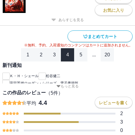
お気に入り
あらすじを見る
まとめてカート
※無料、予約、入荷通知のコンテンツはカートに追加されません。
1
2
3
4
5
...
20
新刊通知
Ｋ・Ｈ・シェール
松谷健二
宇宙英雄ローダン・シリーズ 電子書籍版
もっと見る
この作品のレビュー
（
5
件）
4.4
レビューを書く
平均
2
3
0