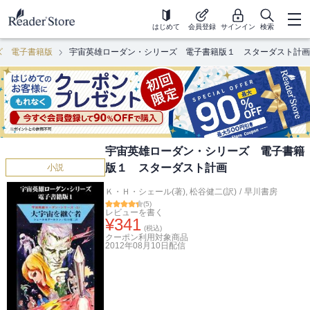
はじめて
会員登録
サインイン
検索
ズ 電子書籍版
宇宙英雄ローダン・シリーズ 電子書籍版１ スターダスト計画
宇宙英雄ローダン・シリーズ 電子書籍
版１ スターダスト計画
小説
Ｋ・Ｈ・シェール(著)
,
松谷健二(訳)
/
早川書房
(
5
)
レビューを書く
¥
341
(税込)
クーポン利用対象商品
2012年08月10日
配信