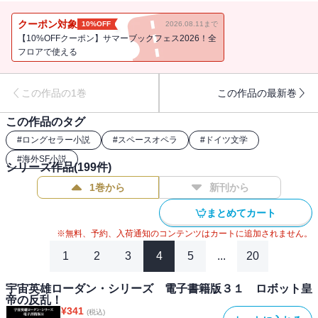
規模を持つ異星の球形宇宙船を発見。この瞬間に地球人類の未来は
決まったのだった……！邦訳版400巻を超え、現在も刊行中の長大な
クーポン対象
10%OFF
2026.08.11まで
物語、貴重な開幕篇が電子書籍として登場！（※通常書籍版第１巻
【10%OFFクーポン】サマーブックフェス2026！全
第１話収録／電子書籍版には口絵・挿絵が収録されておりません）
フロアで使える
この作品の1巻
この作品の最新巻
この作品のタグ
#
ロングセラー小説
#
スペースオペラ
#
ドイツ文学
#
海外SF小説
シリーズ作品(
199
件)
1巻から
新刊から
まとめてカート
※無料、予約、入荷通知のコンテンツはカートに追加されません。
1
2
3
4
5
...
20
宇宙英雄ローダン・シリーズ 電子書籍版３１ ロボット皇
帝の反乱！
¥
341
(税込)