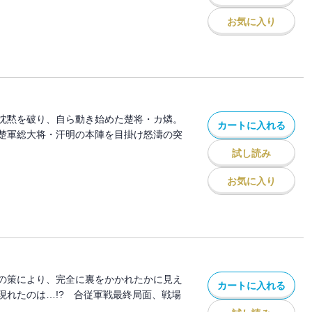
お気に入り
沈黙を破り、自ら動き始めた楚将・カ燐。
カートに入れる
楚軍総大将・汗明の本陣を目掛け怒濤の突
試し読み
お気に入り
の策により、完全に裏をかかれたかに見え
カートに入れる
現れたのは…!? 合従軍戦最終局面、戦場