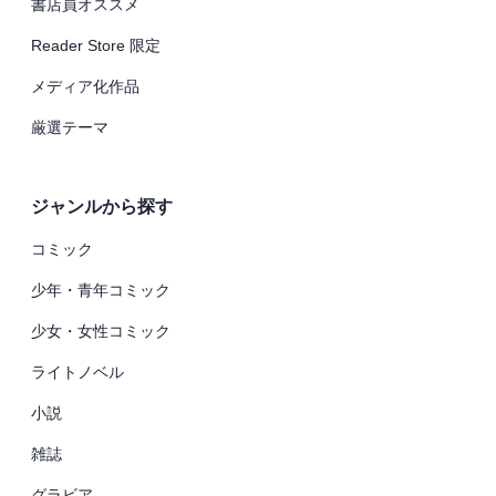
書店員オススメ
Reader Store 限定
メディア化作品
厳選テーマ
ジャンルから探す
コミック
少年・青年コミック
少女・女性コミック
ライトノベル
小説
雑誌
グラビア