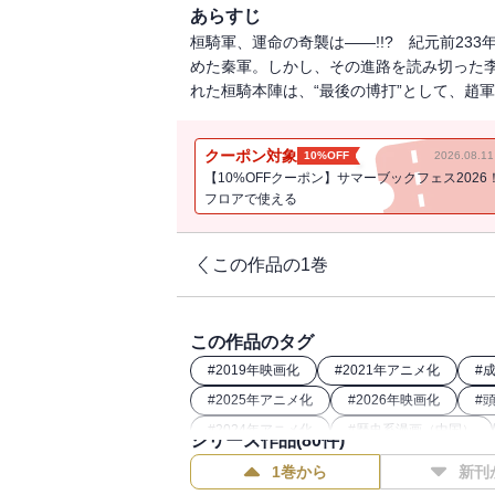
あらすじ
桓騎軍、運命の奇襲は――!!? 紀元前23
めた秦軍。しかし、その進路を読み切った
れた桓騎本陣は、“最後の博打”として、趙
クーポン対象
10%OFF
2026.08.
【10%OFFクーポン】サマーブックフェス2026
フロアで使える
この作品の1巻
この作品のタグ
#
2019年映画化
#
2021年アニメ化
#
#
2025年アニメ化
#
2026年映画化
#
#
2024年アニメ化
#
歴史系漫画（中国）
シリーズ作品(
80
件)
#
2022年アニメ化
#
歴史漫画
#
202
1巻から
新刊
#
26年春ドラマ・映画化
#
2023年映画化