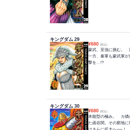
キングダム 29
¥
680
(税込)
蒙武、至強に挑む。 
一方、秦軍も蒙武軍が
撃を…!?
キングダム 30
¥
680
(税込)
本能型の極み。 カ燐
た函谷関。その窮地に
はさらに拡大へ──！