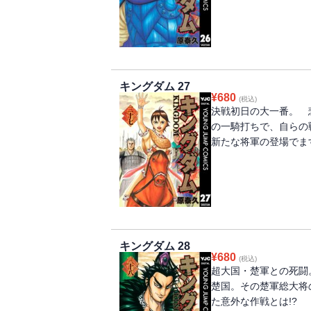
キングダム 27
¥
680
(税込)
決戦初日の大一番。 
の一騎打ちで、自らの
新たな将軍の登場でま
キングダム 28
¥
680
(税込)
超大国・楚軍との死闘
楚国。その楚軍総大将
た意外な作戦とは!?