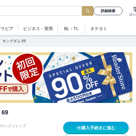
詳細検索
はじ
グラビア
ビジネス
・実用
BL・TL
タテヨミ
キングダム 69
69
刊ヤングジャンプ
購入手続きに進む