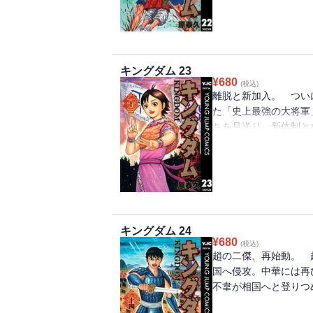
キングダム 23
¥
680
(税込)
離脱と新加入。 つい
た「史上最強の大将軍
ちを見送り、新体制と
き進む刻──!!
キングダム 24
¥
680
(税込)
趙の二傑、再始動。 
国へ侵攻。中華には再
不韋が相国へと登りつめ