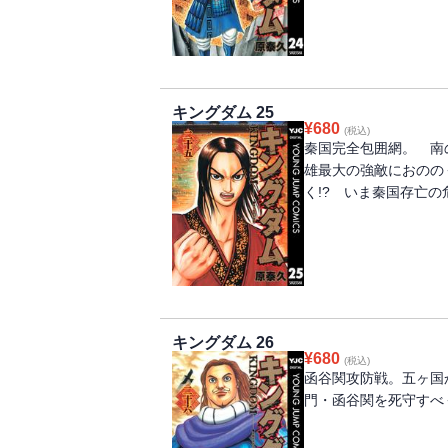
キングダム 25
¥
680
(税込)
秦国完全包囲網。 南
雄最大の強敵におのの
く!? いま秦国存亡の
キングダム 26
¥
680
(税込)
函谷関攻防戦。五ヶ国
門・函谷関を死守すべ