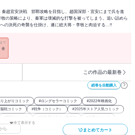
3年 秦趙宜安決戦 邯鄲攻略を目指し、趙国深部・宜安にまで兵を進
李牧の策略により、秦軍は壊滅的な打撃を被ってしまう。追い詰めら
軍への決死の奇襲を仕掛け、遂に総大将・李牧と肉迫する…!!
11まで
！全
この作品の最新巻
続巻を自動購入
成り上がりコミック
#
ロングセラーコミック
#
2022年映画化
頭脳戦コミック
#
戦争（コミック）
#
2025年ストア人気コミック
#
戦記コミック
#
26年夏ドラマ・映画化
#
中華コミック
全て表示する
0年アニメ化
#
キングダム関連作
#
アニメ化
から
まとめてカート
#
2024年映画化