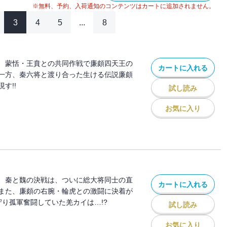
※無料、予約、入荷通知のコンテンツはカートに追加されません。
3
4
5
...
8
 蒙恬・王賁との共同作戦で廉頗四天王の
カートに入れる
一方、秦六将と渡り合った生ける伝説廉頗
す!!
試し読み
お気に入り
 秦と魏の決戦は、ついに総大将同士の直
カートに入れる
また、廉頗の右腕・輪虎との激闘に決着が
守り孤軍奮闘していた羌カイは…!?
試し読み
お気に入り