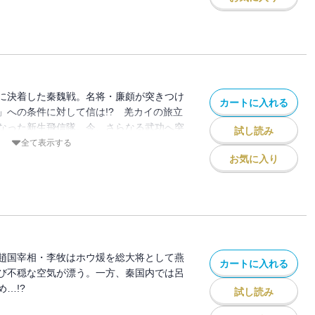
に決着した秦魏戦。名将・廉頗が突きつけ
カートに入れる
」への条件に対して信は!? 羌カイの旅立
なった新生飛信隊。今、さらなる武功へ突
試し読み
全て表示する
お気に入り
趙国宰相・李牧はホウ煖を総大将として燕
カートに入れる
び不穏な空気が漂う。一方、秦国内では呂
…!?
試し読み