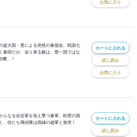
お気に入り
の超大国・楚による突然の秦侵攻。戦国七
カートに入れる
く秦国だが、迫り来る敵は、楚一国ではな
危機…！
試し読み
お気に入り
からなる合従軍を迎え撃つ秦軍。鉄壁の国
カートに入れる
く、信たち飛信隊は因縁の趙軍と激突！
試し読み