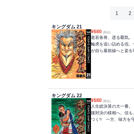
1
2
キングダム 21
¥
680
(税込)
老若各将、迸る覇気。
輪虎を追い詰める信。
が自ら最前線へと姿を現
キングダム 22
¥
680
(税込)
人生総決算の大一番。
接対決の様相へ。信も
つく!! 一方、味方を