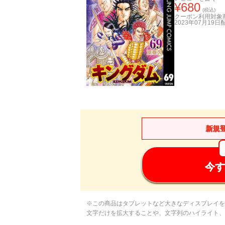
¥
680
(税込)
クーポン利用対象
2023年07月19日
新規
今す
※この商品はタブレットなど大きなディスプレイを
文字だけを拡大することや、文字列のハイライト、