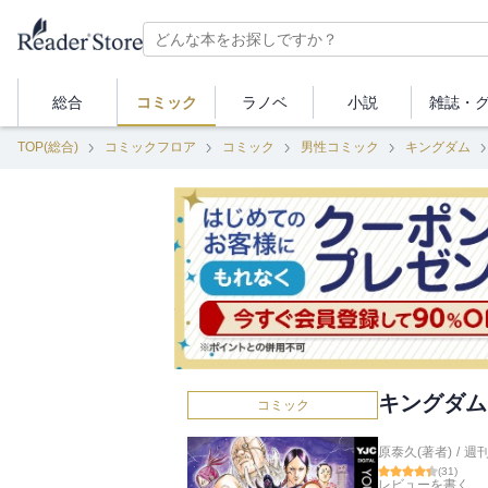
総合
コミック
ラノベ
小説
雑誌・
TOP(総合)
コミックフロア
コミック
男性コミック
キングダム
キングダム 
コミック
原泰久(著者)
/
週
(
31
)
レビューを書く