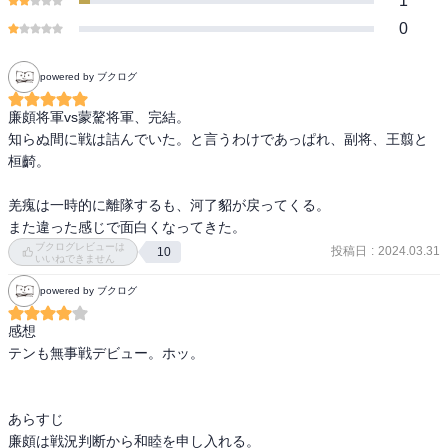
1
0
powered by ブクログ
廉頗将軍vs蒙驁将軍、完結。

知らぬ間に戦は詰んでいた。と言うわけであっぱれ、副将、王翦と
桓齮。

羌瘣は一時的に離隊するも、河了貂が戻ってくる。

また違った感じで面白くなってきた。
ブクログレビューは
投稿日
:
2024.03.31
10
いいねできません
powered by ブクログ
感想

テンも無事戦デビュー。ホッ。

あらすじ

廉頗は戦況判断から和睦を申し入れる。
