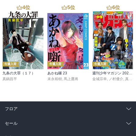
4
位
5
位
6
位
今週入荷
今週入荷
今週入荷
九条の大罪（１７）
あかね噺 23
週刊少年マガジン 2026年36・37号[2026年8月5日発売]
真鍋昌平
末永裕樹
,
馬上鷹将
金城宗幸
,
ノ村優介
,
真島ヒロ
フロア
総合
コミック
セール