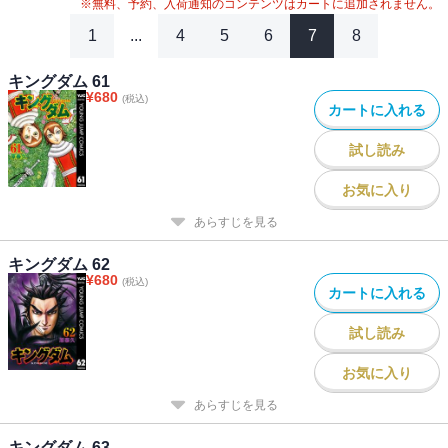
#
2020年アニメ化
#
キングダム関連作
#
アニメ化
※無料、予約、入荷通知のコンテンツはカートに追加されません。
#
26年春ドラマ・映画化
#
2023年映画化
#
2024年映画化
1
...
4
5
6
7
8
キングダム 61
¥
680
(税込)
カートに入れる
試し読み
お気に入り
あらすじを見る
キングダム 62
¥
680
(税込)
カートに入れる
試し読み
お気に入り
あらすじを見る
キングダム 63