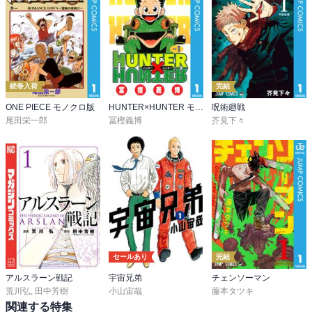
続巻入荷
完結
ONE PIECE モノクロ版
HUNTER×HUNTER モノクロ版
呪術廻戦
尾田栄一郎
冨樫義博
芥見下々
セールあり
完結
アルスラーン戦記
宇宙兄弟
チェンソーマン
荒川弘
,
田中芳樹
小山宙哉
藤本タツキ
関連する特集