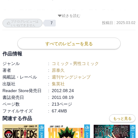
羌カイが飛信隊を離脱する。論功行賞で信は正式に千人将となる。

続きを読む
ブクログレビューは
投稿日
:
2025.03.02
7
しかし、羌カイが抜けて戦術が稚拙になった飛信隊は連戦連敗だっ
いいねできません
た。テンが軍師として赴任する。信はテンが女であることに今頃気
付く。

すべてのレビューを見る
隊に信用されていないテンの初陣が始まる。テンの活躍で飛信隊は
作品情報
以前より強くなる。

ジャンル
:
コミック
-
男性コミック
著者
:
原泰久
秦国は攻め取った山陽を国土と宣言する。
掲載誌・レーベル
:
週刊ヤングジャンプ
出版社
:
集英社
Reader Store発売日
:
2012.08.24
書誌発売日
:
2011.08.19
ページ数
:
213ページ
ファイルサイズ
:
67.4MB
関連する作品
もっと見る