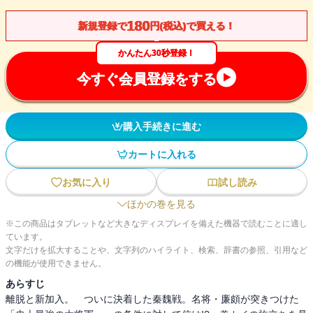
180
新規登録で
円(税込)で買える！
かんたん30秒登録！
今すぐ会員登録をする
購入手続きに進む
カートに入れる
お気に入り
試し読み
ほかの巻を見る
※この商品はタブレットなど大きなディスプレイを備えた機器で読むことに適し
ています。
文字だけを拡大することや、文字列のハイライト、検索、辞書の参照、引用など
の機能が使用できません。
あらすじ
離脱と新加入。 ついに決着した秦魏戦。名将・廉頗が突きつけた