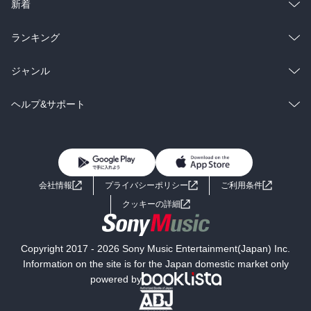
ラノベ
小説
総合
コミック
新着
雑誌・グラビア
ビジネス・実用
ラノベ
小説
総合
コミック
ランキング
BL・TL
雑誌・グラビア
ビジネス・実用
ラノベ
小説
総合
コミック
ジャンル
BL・TL
雑誌・グラビア
ビジネス・実用
ラノベ
小説
コミック
男性コミック
ヘルプ&サポート
BL・TL
雑誌・グラビア
ビジネス・実用
女性コミック
コミック誌
初めての方へ
ヘルプ
BL・TL
ライトノベル
男子向けラノベ
よくあるご質問
お問い合わせ
会社情報
プライバシーポリシー
ご利用条件
女子向けラノベ
小説
利用規約
クッキーの詳細
国内小説
海外小説
Copyright 2017 - 2026 Sony Music Entertainment(Japan) Inc.
ミステリー
SF
Information on the site is for the Japan domestic market only
powered by
歴史・時代小説
文学