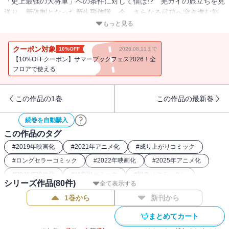
「史上最強の大将軍」への条件に対して信は!? 羌カイの旅立ちを見
送り、新体制となった新生飛信隊。今、さらなる武功へ突き進む刻
──!!
もっと見る
クーポン対象
10%OFF
2026.08.11まで
【10%OFFクーポン】サマーブックフェス2026！全
フロアで使える
この作品の1巻
この作品の最新巻
続巻を自動購入
この作品のタグ
#
2019年映画化
#
2021年アニメ化
#
成り上がりコミック
#
ロングセラーコミック
#
2022年映画化
#
2025年アニメ化
#
2026年映画化
#
頭脳戦コミック
#
戦争（コミック）
シリーズ作品(
80
件)
全て表示する
#
2025年ストア人気コミック
#
2024年アニメ化
1巻から
新刊から
#
歴史系漫画（中国）
#
戦記コミック
#
26年夏ドラマ・映画化
#
中華コミック
#
2022年アニメ化
#
歴史漫画
まとめてカート