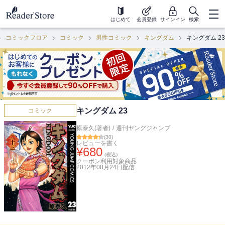
はじめて
会員登録
サインイン
検索
コミックフロア
コミック
男性コミック
キングダム
キングダム 23
キングダム 23
コミック
原泰久(著者)
/
週刊ヤングジャンプ
(
30
)
レビューを書く
¥
680
(税込)
クーポン利用対象商品
2012年08月24日
配信