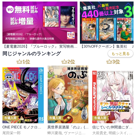
【夏電書2026】『ブルーロック』 実写映画公開記念！ 映像化原作大集合特集
同じジャンルのランキング
もっと見る
1
位
2
位
3
位
今週入荷
今週入荷
今週入荷
ONE PIECE モノクロ版 115
異世界居酒屋「のぶ」(22)
信じていた仲間達にダンジョン奥地で殺されかけたがギフト『無限ガチャ』でレベル９９９９の仲間達を手に入れて元パーティーメンバーと世界に復讐＆『ざまぁ！』します！（２３）
尾田栄一郎
蝉川夏哉
,
ヴァージニア二等兵
大前貴史
,
転
,
明鏡シスイ
,
ｔｅ