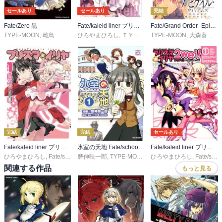
セールあり
セールあり
完結
Fate/Zero 黒
Fate/kaleid liner プリズマ☆イリヤ ドライ!!
Fate/Grand Order -Epic of Remnant- 亜種特異点Ⅳ 禁忌降臨庭園 セイレム 異端なるセイレム
TYPE-MOON
,
雌鳥
ひろやまひろし
,
ＴＹＰＥ－ＭＯＯＮ
TYPE-MOON
,
大森葵
完結
完結
セールあり
Fate/kaleid liner プリズマ☆イリヤ
氷室の天地 Fate/school life
Fate/kaleid liner プリズマ☆イリヤ ツヴァイ！
ひろやまひろし
,
Fate/staynight（TYPE-MOON）
磨伸映一郎
,
TYPE-MOON
,
TYPE-MOON
ひろやまひろし
,
Fate/staynight（TYPE-MOON）
関連する作品
もっと見る