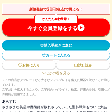
31
新規登録で
円(税込)で買える！
かんたん30秒登録！
今すぐ会員登録をする
購入手続きに進む
カートに入れる
お気に入り
試し読み
ほかの巻を見る
※この商品はタブレットなど大きなディスプレイを備えた機器で読むことに適し
ています。
文字だけを拡大することや、文字列のハイライト、検索、辞書の参照、引用など
の機能が使用できません。
あらすじ
さまざまな英霊や魔術師が敗れさっていった聖杯戦争もついに大詰