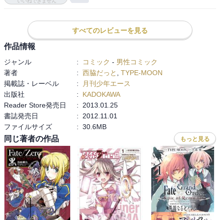
いいねできません
　特に何というわけでもないですが、言峰綺礼のセリフ箇所は勝手
にボイスが脳内再生されますね。

すべてのレビューを見る
　セイバールートはPS Vitaでプレイした記憶しかないので、読み進
めるのが楽しみです。セイバーの誇り高くまっすぐで健啖なところ
作品情報
が大好きです。セイバーにしか感情移入できない。
ジャンル
:
コミック
-
男性コミック
著者
:
西脇だっと
,
TYPE-MOON
掲載誌・レーベル
:
月刊少年エース
出版社
:
KADOKAWA
Reader Store発売日
:
2013.01.25
書誌発売日
:
2012.11.01
ファイルサイズ
:
30.6MB
同じ著者の作品
もっと見る