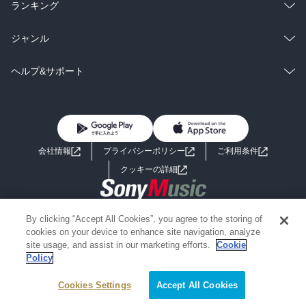
雑誌・グラビア
ビジネス・実用
ラノベ
小説
総合
コミック
ランキング
BL・TL
雑誌・グラビア
ビジネス・実用
ラノベ
小説
総合
コミック
ジャンル
BL・TL
雑誌・グラビア
ビジネス・実用
ラノベ
小説
コミック
男性コミック
ヘルプ&サポート
BL・TL
雑誌・グラビア
ビジネス・実用
女性コミック
コミック誌
初めての方へ
ヘルプ
BL・TL
ライトノベル
男子向けラノベ
よくあるご質問
お問い合わせ
会社情報
プライバシーポリシー
ご利用条件
女子向けラノベ
小説
利用規約
クッキーの詳細
国内小説
海外小説
Copyright 2017 - 2026 Sony Music Entertainment(Japan) Inc.
By clicking “Accept All Cookies”, you agree to the storing of
ミステリー
SF
Information on the site is for the Japan domestic market only
cookies on your device to enhance site navigation, analyze
powered by
site usage, and assist in our marketing efforts.
Cookie
Policy
歴史・時代小説
文学
Cookies Settings
Accept All Cookies
雑誌
グラビア写真集