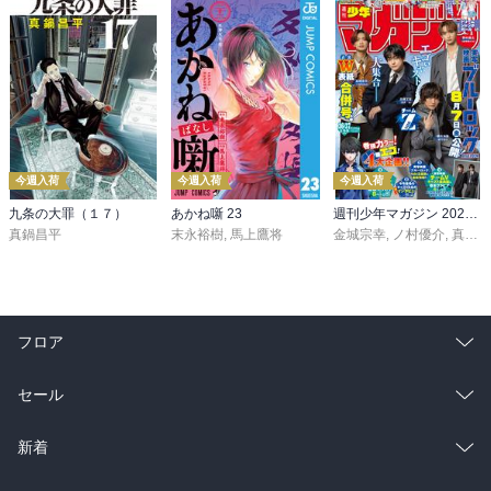
今週入荷
今週入荷
今週入荷
九条の大罪（１７）
あかね噺 23
週刊少年マガジン 2026年36・37号[2026年8月5日発売]
真鍋昌平
末永裕樹
,
馬上鷹将
金城宗幸
,
ノ村優介
,
真島ヒロ
フロア
総合
コミック
セール
ラノベ
小説
総合
コミック
新着