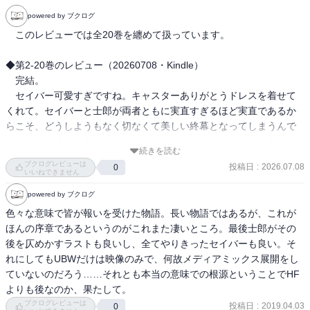
powered by ブクログ
　このレビューでは全20巻を纏めて扱っています。

◆第2-20巻のレビュー（20260708・Kindle）

　完結。

　セイバー可愛すぎですね。キャスターありがとうドレスを着せて
くれて。セイバーと士郎が両者ともに実直すぎるほど実直であるか
らこそ、どうしようもなく切なくて美しい終幕となってしまうんで
すよね。ちくしょうもっとイチャイチャしてくれや。いや、うー
続きを読む
ん。

ブクログレビューは
投稿日
:
2026.07.08
0
　細かいところですが、マーリンが老人。コミカライズの時点では
いいねできません
まだマーリン若い説なかったぽいです。モルガンもデザイン違いま
powered by ブクログ
すね。

色々な意味で皆が報いを受けた物語。長い物語ではあるが、これが
　原作のシナリオ担当が後書きで述べているように、本作ではセイ
ほんの序章であるというのがこれまた凄いところ。最後士郎がその
バールートにあれこれ盛り込んでいます。いい感じです。本作は、
後を仄めかすラストも良いし、全てやりきったセイバーも良い。そ
セイバールートに触れたい人へお薦めできるコミカライズです。

れにしてもUBWだけは映像のみで、何故メディアミックス展開をし
ていないのだろう……それとも本当の意味での根源ということでHF
◆第1巻のレビュー（20260706・Kindle）

よりも後なのか、果たして。
　同題ノベルゲームのコミカライズです。2006年から連載されて全
ブクログレビューは
投稿日
:
2019.04.03
0
20巻、セイバールートをベースとしているとのこと。
