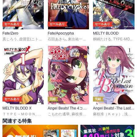
セールあり
セールあり
セールあり
Fate/Zero
Fate/Apocrypha
MELTY BLOOD
真じろう
,
虚淵玄(ニトロプラス)/TYPE-MOON
石田あきら
,
東出祐一郎
,
ＴＹＰＥ－ＭＯＯＮ
桐嶋たける
,
TYPE-MOON/フランスパン
,
近衛乙
セールあり
完結
完結
MELTY BLOOD X
Angel Beats! The 4コマ お空の死んだ世界から
Angel Beats! -The Last Operation-
ＴＹＰＥ－ＭＯＯＮ
,
フランスパン
こもわた遙華
,
桐嶋たける
,
麻枝准（Ｋｅｙ）
麻枝准（Ｋｅｙ）
,
Ｎａ‐Ｇａ（Ｋｅｙ）
,
浅見百合子
関連する特集