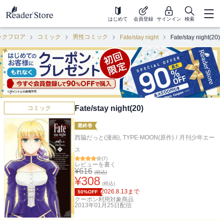
はじめて
会員登録
サインイン
検索
ックフロア
コミック
男性コミック
Fate/stay night
Fate/stay night(20)
Fate/stay night(20)
コミック
最終巻
西脇だっと(漫画)
,
TYPE-MOON(原作)
/
月刊少年エー
ス
(
7
)
レビューを書く
¥
616
(税込)
¥
308
(税込)
2026.8.13
まで
50%OFF
クーポン利用対象商品
2013年01月25日
配信