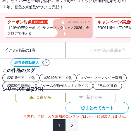
め。セイバーと士郎は聖杯に届くのか!? コミック版連載開始から約
７年、伝説の物語がついに完結！
クーポン対象
キャンペーン実施
10%OFF
2026.08.11まで
【10%OFFクーポン】サマーブックフェス2026！全
FGO11周年！TYPE
フロアで使える
この作品の1巻
この作品の最新巻
続巻を自動購入
この作品のタグ
#
2015年アニメ化
#
2019年アニメ化
#
ダークファンタジー漫画
#
2020年映画化
#
ゲームが原作のコミカライズ
#
Fate関連作
シリーズ作品(
20
件)
1巻から
新刊から
まとめてカート
※無料、予約、入荷通知のコンテンツはカートに追加されません。
1
2