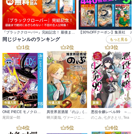
『ブラッククローバー』完結記念！ 最後まで絶対にあきらめない！不屈の主人公特集！
同じジャンルのランキング
もっと見る
1
位
2
位
3
位
今週入荷
今週入荷
新着
ONE PIECE モノクロ版 115
異世界居酒屋「のぶ」(22)
悪役令嬢レベル99 ～私は裏ボスですが魔王ではありません～ その６
尾田栄一郎
蝉川夏哉
,
ヴァージニア二等兵
のこみ
,
転
,
七夕さとり
,
Tea
4
位
5
位
6
位