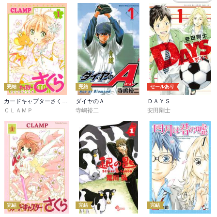
完結
完結
セールあり
カードキャプターさくら クリアカード編
ダイヤのＡ
ＤＡＹＳ
ＣＬＡＭＰ
寺嶋裕二
安田剛士
完結
完結
完結