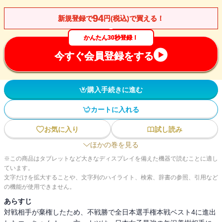
94
新規登録で
円(税込)で買える！
かんたん30秒登録！
今すぐ会員登録をする
購入手続きに進む
カートに入れる
お気に入り
試し読み
ほかの巻を見る
※この商品はタブレットなど大きなディスプレイを備えた機器で読むことに適し
ています。
文字だけを拡大することや、文字列のハイライト、検索、辞書の参照、引用など
の機能が使用できません。
あらすじ
対戦相手が棄権したため、不戦勝で全日本選手権本戦ベスト4に進出