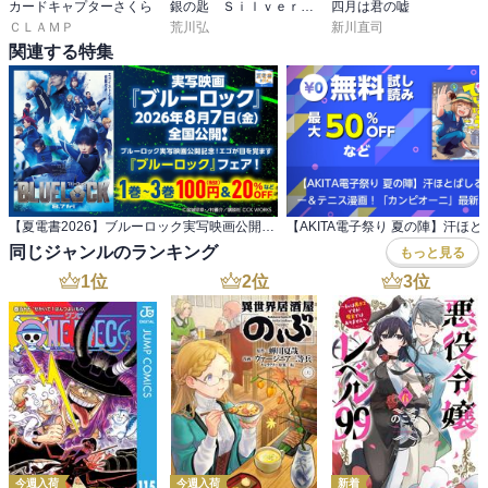
カードキャプターさくら
銀の匙 Ｓｉｌｖｅｒ Ｓｐｏｏｎ
四月は君の嘘
ＣＬＡＭＰ
荒川弘
新川直司
関連する特集
【夏電書2026】ブルーロック実写映画公開記念！ エゴが目を覚ます『ブルーロック』フェア！
同じジャンルのランキング
もっと見る
1
位
2
位
3
位
今週入荷
今週入荷
新着