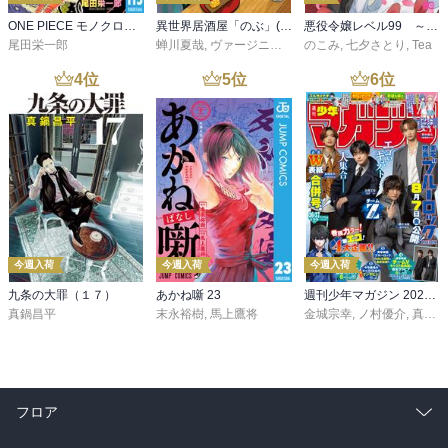
ONE PIECE モノクロ版 115
異世界居酒屋「のぶ」(22)
悪役令嬢レベル99 ～私は裏ボスですが魔王ではありません～ その６
尾田栄一郎
蝉川夏哉
,
ヴァージニア二等兵
のこみ
,
転
,
七夕さとり
,
Tea
4
位
5
位
6
位
今週入荷
今週入荷
今週入荷
九条の大罪（１７）
あかね噺 23
週刊少年マガジン 2026年36・37号[2026年8月5日発売]
真鍋昌平
末永裕樹
,
馬上鷹将
金城宗幸
,
ノ村優介
,
真島ヒロ
フロア