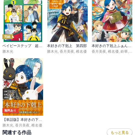
完結
ベイビーステップ 超合本版
本好きの下剋上 第四部
本好きの下剋上ふぁんぶっく
勝木光
勝木光
,
香月美夜
,
椎名優
香月美夜
,
椎名優
,
鈴華
,
波
無料あり
【単話版】本好きの下剋上～司書になるためには手段を選んでいられません～第四部「貴族院の図書館を救いたい！」
勝木光
,
香月美夜
,
椎名優
関連する作品
もっと見る