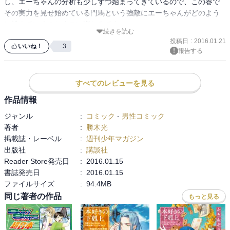
し、エーちゃんの分析も少しずつ始まってきているので、この巻で
その実力を見せ始めている門馬という強敵にエーちゃんがどのよう
に挑んでいくのかすごい楽しみです。

続きを読む
またこの巻では前回の続きでなっちゃんとの進展も・・？

投稿日
:
2016.01.21
いいね！
3
報告する
すべてのレビューを見る
作品情報
ジャンル
:
コミック
-
男性コミック
著者
:
勝木光
掲載誌・レーベル
:
週刊少年マガジン
出版社
:
講談社
Reader Store発売日
:
2016.01.15
書誌発売日
:
2016.01.15
ファイルサイズ
:
94.4MB
同じ著者の作品
もっと見る