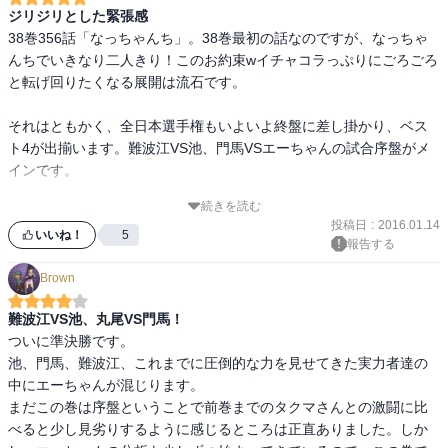
ジリジリとした緊張感
38巻356話「なっちゃんち」。38巻最初の話なのですが、なっちゃ
んちでいきなり二人きり！このお約束wイチャコラっぷりにごろごろ
と転げ回りたくなる展開は流石です。

それはともかく、全日本選手権もいよいよ終盤に差し掛かり、ベス
ト4が出揃います。難波江VS池、門馬VSエーちゃんの試合序盤がメ
インです。

続きを読む
やはりこの作者の緊張感の表現とそこに至るまでの過程の構成は本
投稿日
:
2016.01.14
当に上手いと思います。まだまだ試合の序盤ですが、先の展開を否
いいね！
5
報告する
が応でも期待してしまいます。

Brown
それにしても内容は濃いのに「えっもう終わり？」という感じで続
難波江VS池、丸尾VS門馬！
きをすぐ読みたくなって困ります。
ついに準決勝です。

池、門馬、難波江、これまでに圧倒的な力を見せてきた実力者達の
中にエーちゃんが混じります。

まだこの巻は序盤ということで前巻までのタクマさんとの激闘に比
べると少し見劣りするように感じるところは正直ありました。しか