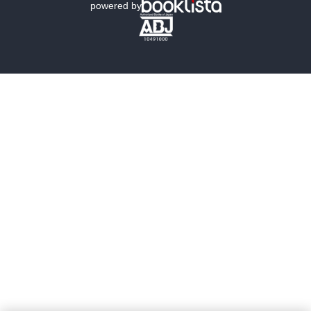
powered by
歴史・時代小説
文学
雑誌
グラビア写真集
ボーイズラブ
ティーンズラブ
人文・思想・歴史
社会・政治・法律
ビジネス・経済
サイエンス・テクノロジー
コンピュータ・情報
くらし・家庭
料理・酒
ファッション・美容・ダイエット
ホビー&カルチャー
スポーツ・アウトドア
地図・ガイド
エンターテイメント
芸術・アート
映画・音楽・演劇