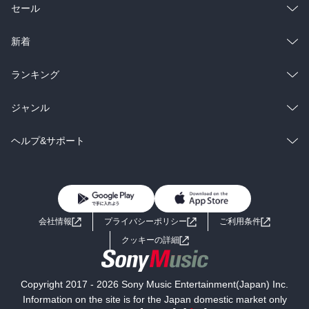
総合
コミック
セール
ラノベ
小説
総合
コミック
新着
雑誌・グラビア
ビジネス・実用
ラノベ
小説
総合
コミック
ランキング
BL・TL
雑誌・グラビア
ビジネス・実用
ラノベ
小説
総合
コミック
ジャンル
BL・TL
雑誌・グラビア
ビジネス・実用
ラノベ
小説
コミック
男性コミック
ヘルプ&サポート
BL・TL
雑誌・グラビア
ビジネス・実用
女性コミック
コミック誌
初めての方へ
ヘルプ
BL・TL
ライトノベル
男子向けラノベ
よくあるご質問
お問い合わせ
会社情報
プライバシーポリシー
ご利用条件
女子向けラノベ
小説
利用規約
クッキーの詳細
国内小説
海外小説
Copyright 2017 - 2026 Sony Music Entertainment(Japan) Inc.
ミステリー
SF
Information on the site is for the Japan domestic market only