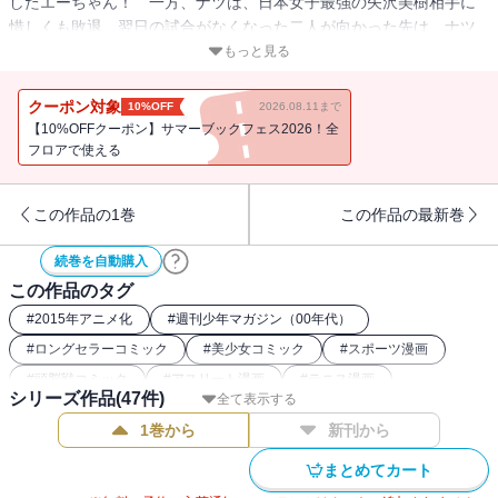
したエーちゃん！ 一方、ナツは、日本女子最強の矢沢美樹相手に
惜しくも敗退。翌日の試合がなくなった二人が向かった先は、ナツ
の家!! しかも家には、二人っきり!!! のんびり休息のはずが……胸
もっと見る
の鼓動がおさまらない――。そして、ついにエーちゃんの準決勝が
始まる!!
クーポン対象
10%OFF
2026.08.11まで
【10%OFFクーポン】サマーブックフェス2026！全
フロアで使える
この作品の1巻
この作品の最新巻
続巻を自動購入
この作品のタグ
#
2015年アニメ化
#
週刊少年マガジン（00年代）
#
ロングセラーコミック
#
美少女コミック
#
スポーツ漫画
#
頭脳戦コミック
#
アスリート漫画
#
テニス漫画
シリーズ作品(
47
件)
全て表示する
#
講談社漫画賞
1巻から
新刊から
まとめてカート