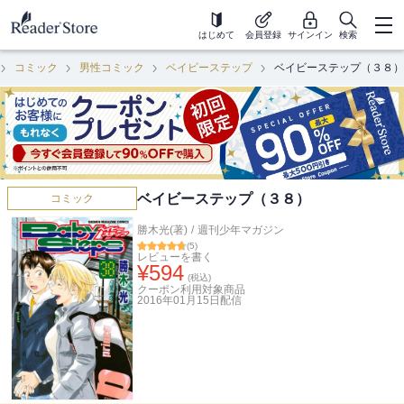
はじめて
会員登録
サインイン
検索
コミック
男性コミック
ベイビーステップ
ベイビーステップ（３８）
ベイビーステップ（３８）
コミック
勝木光(著)
/
週刊少年マガジン
(
5
)
レビューを書く
¥
594
(税込)
クーポン利用対象商品
2016年01月15日
配信