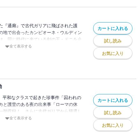
た『通廊』で古代ガリアに飛ばされた護
カートに入れる
の地で出会ったカンピオーネ・ウルディン
は、同じ時代に来ている剣の王・ドニを止
試し読み
く。戦いの最中に新たなまつろわぬ神と出
全て表示する
れし邂逅が、神殺したちに史上最大の危機
お気に入り
!!
動
? 平和なクラスで起きた珍事件「囚われの
カートに入れる
カと護堂のある夜の出来事「ローマの休
一挙収録！ さらに古代ガリアから帰還し
試し読み
えるのは、かつて倒したはずの宿敵たち
全て表示する
れし「最後の王」をめぐる最終決戦の鼓動
お気に入り
・・・・・!!