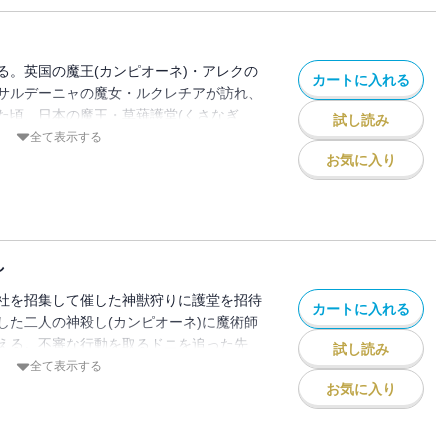
る。英国の魔王(カンピオーネ)・アレクの
カートに入れる
サルデーニャの魔女・ルクレチアが訪れ、
た頃、日本の魔王・草薙護堂(くさなぎ
試し読み
みこ)が集まる大祓(おおはらえ)に、祐理
全て表示する
と参加し、注目を一身に浴びていた。そこに
お気に入り
まかす)の依頼によって、事態は意外な展開
と二人きりになってしまった護堂だった
し
社を招集して催した神獣狩りに護堂を招待
カートに入れる
した二人の神殺し(カンピオーネ)に魔術師
える。不審な行動を取るドニを追った先
試し読み
まれた護堂、エリカ、恵那の三人はどこと
全て表示する
うことになってしまう。さらに、その地で
お気に入り
邂逅する…！！