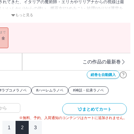
遣されてきた、イタリアの魔術師・エリカやリリアナからの視線は厳
いいんかい)からの使い、媛巫女(ひめみこ)・祐理(ゆり)は護堂を
常を過ごす護堂だったが、なぜか彼には「今」の状況にぬぐえない違
もっと見る
11まで
！全
この作品の最新巻
続巻を自動購入
#
ラブコメラノベ
#
ハーレムラノベ
#
神話・伝承ラノベ
から
まとめてカート
※無料、予約、入荷通知のコンテンツはカートに追加されません。
1
2
3