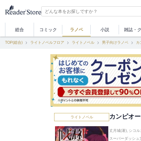
総合
コミック
ラノベ
小説
雑誌・
TOP(総合)
ライトノベルフロア
ライトノベル
男子向けラノベ
カ
カンピオー
ライトノベル
丈月城(著)
,
シコル
スーパーダッシュ