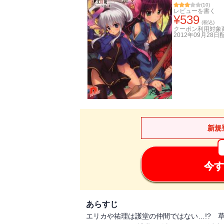
(
10
)
レビューを書く
¥
539
(税込)
クーポン利用対象
2012年09月28日
新規
今す
あらすじ
エリカや祐理は護堂の仲間ではない…!? 