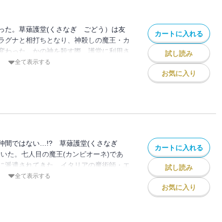
った。草薙護堂(くさなぎ ごどう）は友
カートに入れる
ラグナと相打ちとなり、神殺しの魔王・カ
変わった。かの神を殺す際、護堂に利用さ
試し読み
は新たな王を次なる敵と定める。さらには
全て表示する
ニも護堂との戦いを求めるが、それは彼の
お気に入り
するエリカの、護堂との別れを意味してい
仲間ではない…!? 草薙護堂(くさなぎ
カートに入れる
ていた。七人目の魔王(カンピオーネ)であ
に派遣されてきた、イタリアの魔術師・エ
試し読み
視線は厳しく、日本の正史編纂委員会(せ
全て表示する
い)からの使い、媛巫女(ひめみこ)・祐理
お気に入り
ている。不本意ながらも続いてきた日常を過
ぜか彼には「今」の状況にぬぐえない違和