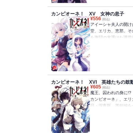
カンピオーネ！ XV 女神の息子
¥
556
(税込)
アイーシャ夫人の開け
堂、エリカ、恵那。そ
を激闘の末退けた護堂
めるため再び戦いに赴
会う護堂。運命に導か
をもたらす・・・・・・
カンピオーネ！ XVI 英雄たちの鼓
¥
605
(税込)
魔王、囚われの身に!
カンピオーネ」、エリ
日・深夜版」等短編を
た護堂たちが再び相見
で・・・!? 封印さ
が、今聞こえはじめる・