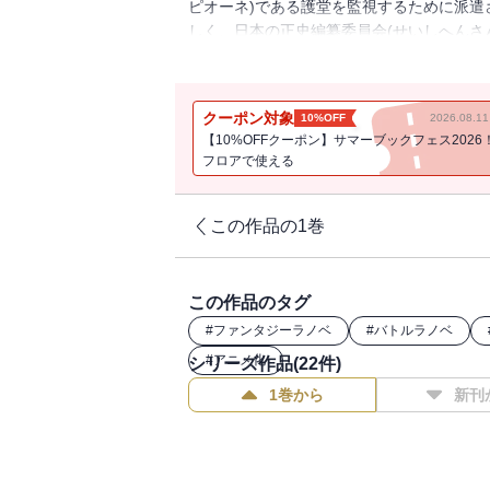
ピオーネ)である護堂を監視するために派
しく、日本の正史編纂委員会(せいしへんさん
恐れている。不本意ながらも続いてきた日
和感があって…!?
クーポン対象
10%OFF
2026.08.
【10%OFFクーポン】サマーブックフェス2026
フロアで使える
この作品の1巻
この作品のタグ
#
ファンタジーラノベ
#
バトルラノベ
#
アニメ化
シリーズ作品(
22
件)
1巻から
新刊