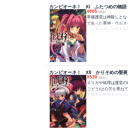
カンピオーネ！ XI ふたつめの物語
¥
605
(税込)
草薙護堂は神殺しとな
であった軍神・ウルス
ンピオーネへと生まれ
れた神王・メルカルト
イタリアの剣の王・ド
配下の魔術結社に所属
た…！
カンピオーネ！ XII かりそめの聖夜
¥
539
(税込)
エリカや祐理は護堂の
ごどう)は心労を重ね
る護堂を監視するため
リカやリリアナからの
いしへんさんいいんか
(ゆり)は護堂を恐れ
ごす護堂だったが、な
感があって…!?