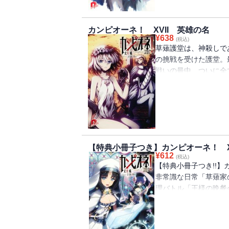
カンピオーネ！ XVII 英雄の名
¥
638
(税込)
草薙護堂は、神殺しで
の挑戦を受けた護堂。
戦いの最中、ついに全
解かれてしまう！ 圧
は切り札となる『最後
が・・・・・・!? 
幕!!
【特典小冊子つき】カンピオーネ！ XV
¥
612
(税込)
【特典小冊子つき!!】
非常識な日常「草薙家
理バトル「王様の晩餐
いた「カンピオーネと
ンブル大会まで!? 
収録！ さらにあの最