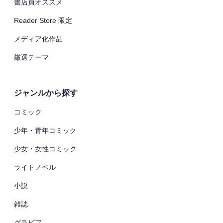
書店員オススメ
Reader Store 限定
メディア化作品
厳選テーマ
ジャンルから探す
コミック
少年・青年コミック
少女・女性コミック
ライトノベル
小説
雑誌
グラビア