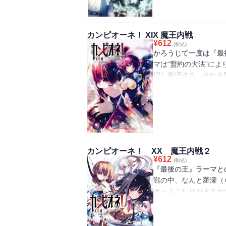
ーシャ夫人の若き日の
場！ 最終決戦を前に
殺したちが紡ぐ最強の新
カンピオーネ！ XIX 魔王内戦
布されていた小冊子「
¥
612
(税込)
品)を電子版に特別収録!
かろうじて一度は『最
マは“盟約の大法”に
増し復活する。それを
は、やはり相当にろく
王」サルバトーレ・ド
サンドル・ガスコイン
トー・スミス。武林の
王サーシャ・デヤンス
ーシャ夫人。そして日
カンピオーネ！ XX 魔王内戦２
東京に集う時、かつて
¥
612
(税込)
王!! 最高に悪魔的で
『最後の王』ラーマと
戦の中、なんと羅濠（
オーネふたりがまさか
やむなく手を組んだド
に寄り添う黒き影にし
戦の裏で、怪しい動き