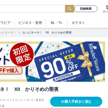
詳細検索
はじ
グラビア
ビジネス
・実用
BL・TL
タテヨミ
ンピオーネ！
カンピオーネ！ XII かりそめの聖夜
ネ！ XII かりそめの聖夜
スキー(イラストレーター)
/
集英社
購入手続きに進む
文庫