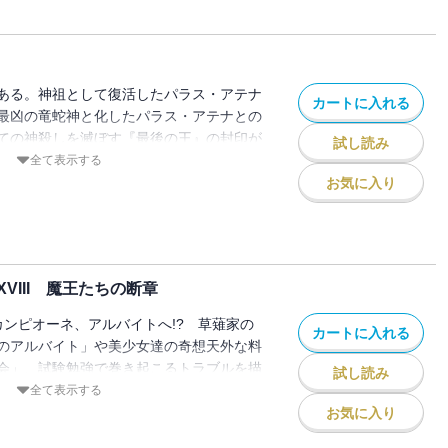
ある。神祖として復活したパラス・アテナ
カートに入れる
最凶の竜蛇神と化したパラス・アテナとの
ての神殺しを滅ぼす『最後の王』の封印が
試し読み
倒的な力の前に退却を余儀なくされた護堂
全て表示する
の王』の真の名を探り始める
お気に入り
英雄と神殺しが織りなす超神話、最終章開
III 魔王たちの断章
カンピオーネ、アルバイトへ!? 草薙家の
カートに入れる
のアルバイト」や美少女達の奇想天外な料
会」、試験勉強で巻き起こるトラブルを描
試し読み
勉強会」に加えて、果ては常識外れのギャ
全て表示する
魔王様ご一行の破天荒な爆笑短編をたっぷり
お気に入り
凶の老カンピオーネ・ヴォバン侯爵とアイ