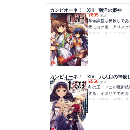
カンピオーネ！ XIII 南洋の姫神
¥
605
(税込)
草薙護堂は神殺しであ
元に白き姫・アリスと
ある問いをぶつけてい
ごどう)は媛巫女(ひめ
(ゆり)や恵那(えな)
もたらされた甘粕(あ
に！？ 南の島で祐理
が！？
カンピオーネ！ XIV 八人目の神殺
¥
556
(税込)
剣の王・ドニが魔術結
する。イタリアで再会
たちは騒動の予感を覚
で、謎の洞穴に吸い込
も知れぬ場所をさまよ
護堂は新たな神殺しと