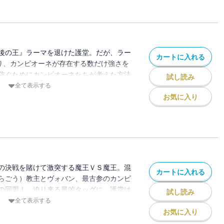
エピソードが、書き下ろし中編で初登
紡がれる、魔王たちの知られざる断章。神
神話、待望の第18巻登場!! 書店にて配
カンピオーネ！ おさらいBOOK」(非売
!
後の王』ラーマを退けた護堂。だが、ラー
カートに入れる
より、カンピオーネが存在する数だけ強さを
防ぐためにカンピオーネたちが考えた方法
試し読み
でもないことで・・・・・・!? 「剣の
全て表示する
ニ。“黒王子（ブラックプリンス）”アレク
お気に入り
。ロサンゼルスの守護聖人ジョン・プルー
至尊、羅翠蓮（らすいれん）。最凶の老魔
タール・ヴォバン。妖しき洞穴の女王アイ
本のカンピオーネ草薙護堂。七人の魔王が
ない戦いが幕を開ける！ 魔王ＶＳ魔
魅惑の魔王内戦が、今始まる!!
の決戦を賭けて激突する魔王ＶＳ魔王。混
カートに入れる
らごう）教主とヴォバン、最古参のカンピ
の同盟！ 迫り来る最凶タッグに、護堂は
試し読み
ニと共にこれを迎え撃つ！ 一方、ラーマ
全て表示する
てその実弟、ラクシュマナも顕現。魔王内
お気に入り
を見せ始める。さらに激戦の最中、導かれ