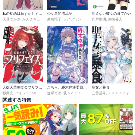
私の初恋は恥ずかしすぎて誰にも言えない
少女星間漂流記
冴えない彼女の育てかた
伏見つかさ
,
かんざきひろ
東崎惟子
,
ソノフワン
丸戸史明
,
深崎暮人
天嬢天華生徒会プリフェイズ
こちら、終末停滞委員会。
聖女と暴食
杉井光
,
パイレーツキャット
逢縁奇演
,
荻ｐｏｔｅ
三雲岳斗
,
ｋａｒｏｒｙ
関連する特集