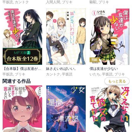
平坂読
,
カントク
入間人間
,
ブリキ
駱駝
,
ブリキ
完結
【合本版】僕は友達が少ない
妹さえいればいい。
僕は友達が少ない
平坂読
,
ブリキ
カントク
,
平坂読
いたち
,
平坂読
,
ブリキ
関連する作品
もっと見る