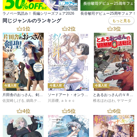
ラノベ一気読み！ 長編シリーズフェア2026
長谷敏司デビュー25周年フェア！
同じジャンルのランキング
もっと見る
1
位
2
位
3
位
今週入荷
今週入荷
今週入荷
片田舎のおっさん、剣聖になる 11 ～ただの田舎の剣術師範だったのに、大成した弟子たちが俺を放ってくれない件～
ソードアート・オンライン マテリアル１ シュガーリィ・デイズ
とあるおっさんのＶＲＭＭＯ活動記34
佐賀崎しげる
,
鍋島テツヒロ
川原礫
,
ａｂｅｃ
椎名ほわほわ
,
ヤマーダ
4
位
5
位
6
位