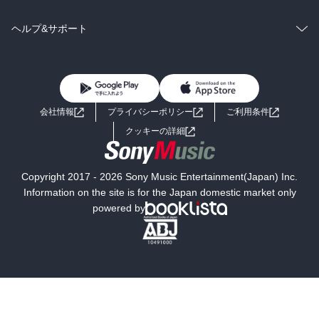
BL・TL
雑誌・グラビア
ビジネス・実用
ラノベ
小説
コミック
男性コミック
ヘルプ&サポート
BL・TL
雑誌・グラビア
ビジネス・実用
女性コミック
コミック誌
初めての方へ
ヘルプ
BL・TL
ライトノベル
男子向けラノベ
よくあるご質問
お問い合わせ
会社情報
プライバシーポリシー
ご利用条件
女子向けラノベ
小説
利用規約
クッキーの詳細
国内小説
海外小説
Copyright 2017 - 2026 Sony Music Entertainment(Japan) Inc.
ミステリー
SF
Information on the site is for the Japan domestic market only
powered by
歴史・時代小説
文学
雑誌
グラビア写真集
ボーイズラブ
ティーンズラブ