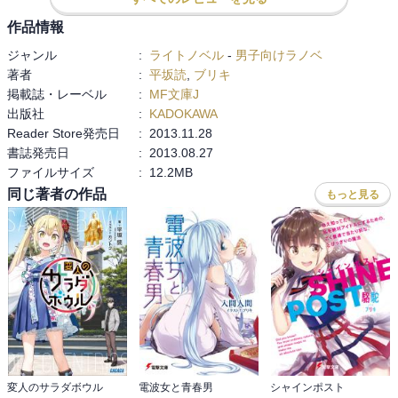
作品情報
ジャンル
:
ライトノベル
-
男子向けラノベ
著者
:
平坂読
,
ブリキ
掲載誌・レーベル
:
MF文庫J
出版社
:
KADOKAWA
Reader Store発売日
:
2013.11.28
書誌発売日
:
2013.08.27
ファイルサイズ
:
12.2MB
同じ著者の作品
もっと見る
変人のサラダボウル
電波女と青春男
シャインポスト