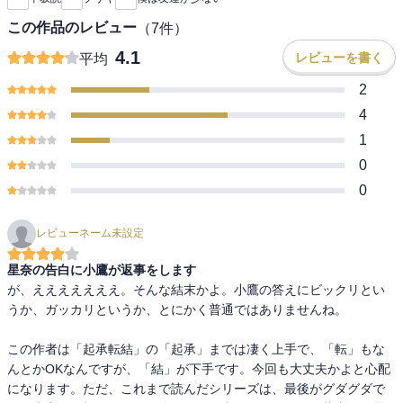
この作品のレビュー
（
7
件）
4.1
レビューを書く
平均
2
4
1
0
0
レビューネーム未設定
星奈の告白に小鷹が返事をします
が、えええええええ。そんな結末かよ。小鷹の答えにビックリとい
うか、ガッカリというか、とにかく普通ではありませんね。

この作者は「起承転結」の「起承」までは凄く上手で、「転」もな
んとかOKなんですが、「結」が下手です。今回も大丈夫かよと心配
になります。ただ、これまで読んだシリーズは、最後がグダグダで