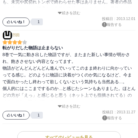
も、未完や尻切れトンボで終わらせた事はありません。著者の作品
から逃げないその態度を、自分は支持していますので、最後まで付
続きを読む
き合いたいと思います。

投稿日
:
2013.12.01
いいね！
1
報告する
しかし・・・・今回の夜空はちょっとコレ大丈夫なのか？メインヒ
凹田
ロインだったはずなのに。残念っぷりがものすごいし、途中から放
送禁止寸前なんですが。ま、まあ笑えるからよしとしますか。

転がりだした物語は止まらない
8巻で一気に動き出した物語ですが、またまた新しい事情が明かさ
自分は生徒会にまつわるエピソードが無駄だと思っていましたが、
れ、飽きさせない内容となってます。

今回ちゃんと物語に組み込まれてきました。７巻と８巻を読み直さ
物語がどんどんどんどん進んでいってこのまま終わりに向かってい
ないといけないですね。

ってる感じ。どのように物語に決着がつくのか気になるけど、今ま
で面白かったし終わって欲しくないという気持ちも当然ある...。

ストーリーの流れやギャグの質など、ラノベのセオリーから外に踏
個人的にはここまでするのか...と感じたシーンもありました。ほとん
み出した感があります。今まではギリギリセーフだったのが、ギリ
どの方が「えっ」と感じると思う（ネット上でも指摘されてる）の
ギリアウト？みたいな。ちょっと作者の狂気を感じて、色々な意味
でまぁそれは読めば分かるかと...。
で次巻以降に目が離せないというか、そんな巻でした

続きを読む
投稿日
:
2013.11.27
いいね！
1
初期の爆発的なギャグはもう戻らないけど、その分ストーリーが面
報告する
白くなってきた巻でした
すべてのレビューを見る