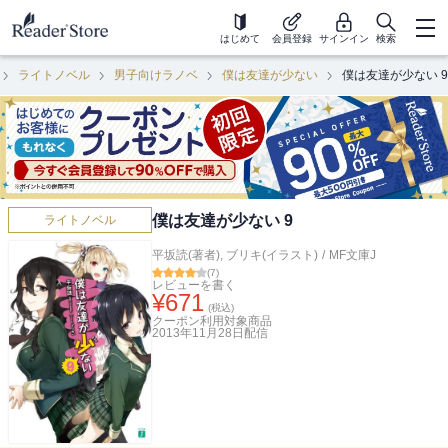
はじめて
会員登録
サインイン
検索
ライトノベル
男子向けラノベ
僕は友達が少ない
僕は友達が少ない 9
僕は友達が少ない 9
ライトノベル
平坂読(著者)
,
ブリキ(イラスト)
/
MF文庫J
(
7
)
レビューを書く
¥
671
(税込)
クーポン利用対象商品
2013年11月28日
配信