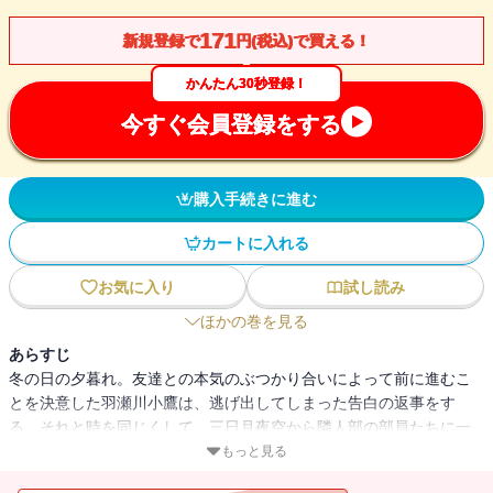
171
新規登録で
円(税込)で買える！
かんたん30秒登録！
今すぐ会員登録をする
購入手続きに進む
カートに入れる
お気に入り
試し読み
ほかの巻を見る
あらすじ
冬の日の夕暮れ。友達との本気のぶつかり合いによって前に進むこ
とを決意した羽瀬川小鷹は、逃げ出してしまった告白の返事をす
る。それと時を同じくして、三日月夜空から隣人部の部員たちに一
通のメールが届く。さらには生徒会から隣人部に、スキー研修の下
もっと見る
見の誘いが・・・・・・。大人気シリーズ第十弾！ポロリもある