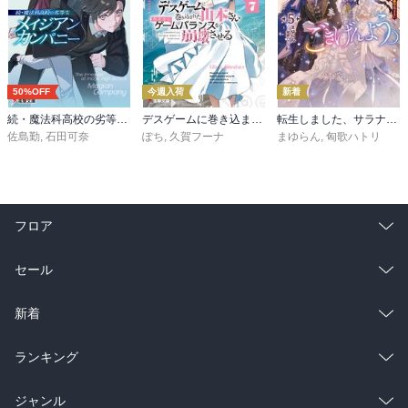
50%OFF
今週入荷
新着
続・魔法科高校の劣等生 メイジアン・カンパニー(11)
デスゲームに巻き込まれた山本さん、気ままにゲームバランスを崩壊させる７【電子特別版】
転生しました、サラナ・キンジェです。ごきげんよう。５ ～婚約破棄されたので田舎で気ままに暮らしたいと思います～【電子書店共通特典SS付】
佐島勤
,
石田可奈
ぽち
,
久賀フーナ
まゆらん
,
匈歌ハトリ
フロア
総合
コミック
セール
ラノベ
小説
総合
コミック
新着
雑誌・グラビア
ビジネス・実用
ラノベ
小説
総合
コミック
ランキング
BL・TL
雑誌・グラビア
ビジネス・実用
ラノベ
小説
総合
コミック
ジャンル