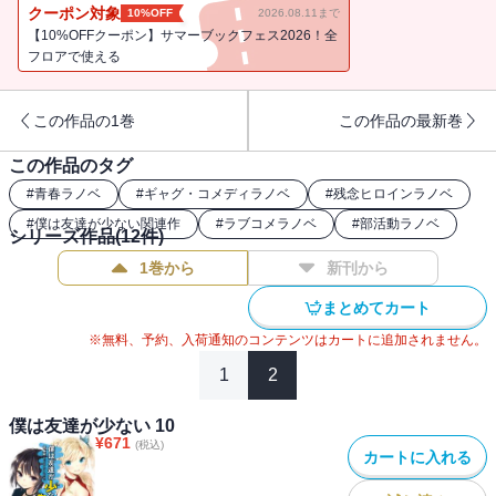
よ！
クーポン対象
10%OFF
2026.08.11まで
【10%OFFクーポン】サマーブックフェス2026！全
フロアで使える
この作品の1巻
この作品の最新巻
この作品のタグ
#
青春ラノベ
#
ギャグ・コメディラノベ
#
残念ヒロインラノベ
#
僕は友達が少ない関連作
#
ラブコメラノベ
#
部活動ラノベ
シリーズ作品(
12
件)
1巻から
新刊から
まとめてカート
※無料、予約、入荷通知のコンテンツはカートに追加されません。
1
2
僕は友達が少ない 10
¥
671
(税込)
カートに入れる